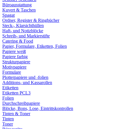
Büroausstattung
Kuvert & Taschen
Spagat
Ordner, Register & Ringbücher
Steck-, Klarsichthüllen
Haft- und Notizblöcke
Schreib- und Markierstifte
Catering & Food
Papier, Formulare, Etiketten, Folien
Papiere weiß
Papiere farbig
Strukturpapiere
Motivpapiere
Formulare
Plotterpapiere und -folien
Additions- und Kassarollen
Etiketten
Etiketten PCL3
Folien
Durchschreibpapiere
Blöcke, Bons, Lose, Eintrittskontrollen
Tinten & Toner
Tinten
Toner