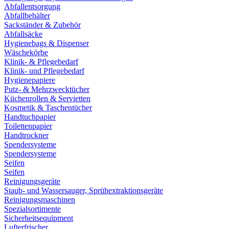
Abfallentsorgung
Abfallbehälter
Sackständer & Zubehör
Abfallsäcke
Hygienebags & Dispenser
Wäschekörbe
Klinik- & Pflegebedarf
Klinik- und Pflegebedarf
Hygienepapiere
Putz- & Mehrzwecktücher
Küchenrollen & Servietten
Kosmetik & Taschentücher
Handtuchpapier
Toilettenpapier
Handtrockner
Spendersysteme
Spendersysteme
Seifen
Seifen
Reinigungsgeräte
Staub- und Wassersauger, Sprühextraktionsgeräte
Reinigungsmaschinen
Spezialsortimente
Sicherheitsequipment
Lufterfrischer