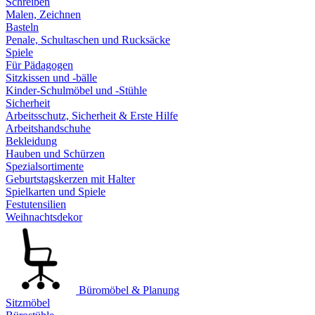
Schreiben
Malen, Zeichnen
Basteln
Penale, Schultaschen und Rucksäcke
Spiele
Für Pädagogen
Sitzkissen und -bälle
Kinder-Schulmöbel und -Stühle
Sicherheit
Arbeitsschutz, Sicherheit & Erste Hilfe
Arbeitshandschuhe
Bekleidung
Hauben und Schürzen
Spezialsortimente
Geburtstagskerzen mit Halter
Spielkarten und Spiele
Festutensilien
Weihnachtsdekor
Büromöbel & Planung
Sitzmöbel