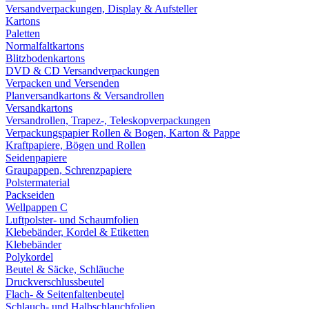
Versandverpackungen, Display & Aufsteller
Kartons
Paletten
Normalfaltkartons
Blitzbodenkartons
DVD & CD Versandverpackungen
Verpacken und Versenden
Planversandkartons & Versandrollen
Versandkartons
Versandrollen, Trapez-, Teleskopverpackungen
Verpackungspapier Rollen & Bogen, Karton & Pappe
Kraftpapiere, Bögen und Rollen
Seidenpapiere
Graupappen, Schrenzpapiere
Polstermaterial
Packseiden
Wellpappen C
Luftpolster- und Schaumfolien
Klebebänder, Kordel & Etiketten
Klebebänder
Polykordel
Beutel & Säcke, Schläuche
Druckverschlussbeutel
Flach- & Seitenfaltenbeutel
Schlauch- und Halbschlauchfolien