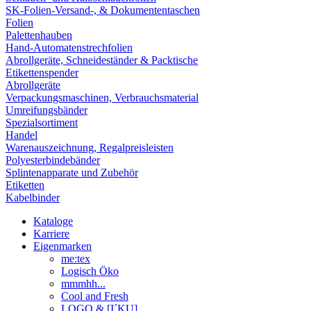
SK-Folien-Versand-, & Dokumententaschen
Folien
Palettenhauben
Hand-Automatenstrechfolien
Abrollgeräte, Schneideständer & Packtische
Etikettenspender
Abrollgeräte
Verpackungsmaschinen, Verbrauchsmaterial
Umreifungsbänder
Spezialsortiment
Handel
Warenauszeichnung, Regalpreisleisten
Polyesterbindebänder
Splintenapparate und Zubehör
Etiketten
Kabelbinder
Kataloge
Karriere
Eigenmarken
me:tex
Logisch Öko
mmmhh...
Cool and Fresh
LOGO & [I´KU]