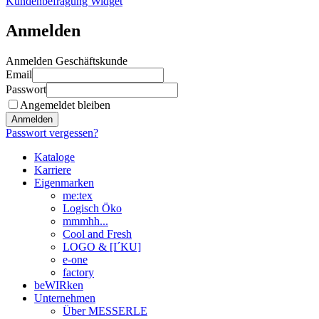
Kundenbefragung Widget
Anmelden
Anmelden Geschäftskunde
Email
Passwort
Angemeldet bleiben
Anmelden
Passwort vergessen?
Kataloge
Karriere
Eigenmarken
me:tex
Logisch Öko
mmmhh...
Cool and Fresh
LOGO & [I´KU]
e-one
factory
beWIRken
Unternehmen
Über MESSERLE