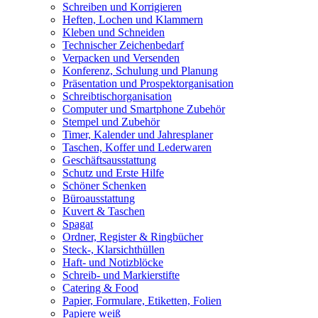
Schreiben und Korrigieren
Heften, Lochen und Klammern
Kleben und Schneiden
Technischer Zeichenbedarf
Verpacken und Versenden
Konferenz, Schulung und Planung
Präsentation und Prospektorganisation
Schreibtischorganisation
Computer und Smartphone Zubehör
Stempel und Zubehör
Timer, Kalender und Jahresplaner
Taschen, Koffer und Lederwaren
Geschäftsausstattung
Schutz und Erste Hilfe
Schöner Schenken
Büroausstattung
Kuvert & Taschen
Spagat
Ordner, Register & Ringbücher
Steck-, Klarsichthüllen
Haft- und Notizblöcke
Schreib- und Markierstifte
Catering & Food
Papier, Formulare, Etiketten, Folien
Papiere weiß