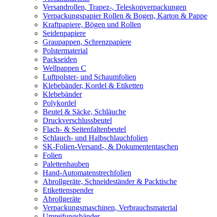
Versandrollen, Trapez-, Teleskopverpackungen
Verpackungspapier Rollen & Bogen, Karton & Pappe
Kraftpapiere, Bögen und Rollen
Seidenpapiere
Graupappen, Schrenzpapiere
Polstermaterial
Packseiden
Wellpappen C
Luftpolster- und Schaumfolien
Klebebänder, Kordel & Etiketten
Klebebänder
Polykordel
Beutel & Säcke, Schläuche
Druckverschlussbeutel
Flach- & Seitenfaltenbeutel
Schlauch- und Halbschlauchfolien
SK-Folien-Versand-, & Dokumententaschen
Folien
Palettenhauben
Hand-Automatenstrechfolien
Abrollgeräte, Schneideständer & Packtische
Etikettenspender
Abrollgeräte
Verpackungsmaschinen, Verbrauchsmaterial
Umreifungsbänder