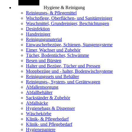
Hygiene & Reinigung
Reinigungs- & Pflegemittel
Wischpflege, Oberflächen- und Sanitärreiniger
Waschmittel, Grundreiniger, Beschichtungen
Desinfektion
Handreiniger
Reinigungsmaterial
Einwascherbezüge, Schienen, Stangensysteme
Eimer, Wachser und Zubehör
Tücher, Bodentücher, Schwämme
Besen und Bürsten
Halter und Bezüge, Tücher und Pressen
Moppbezüge und - halter, Bodenwischsysteme
Reinigungssets und Behälter
Reinigungs-, System- und Gerätewagen
Abfallentsorgung
Abfallbehälter
Sackständer & Zubehör
Abfallsäcke
Hygienebags & Dispenser
Wäschekörbe
Klinik- & Pflegebedarf
Klinik- und Pflegebedarf
Hygienepapiere