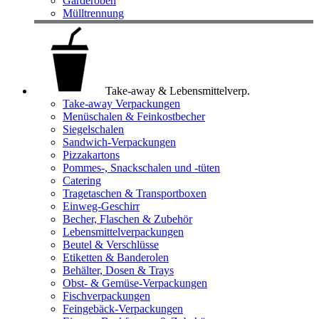
Garderoben
Mülltrennung
Take-away & Lebensmittelverp.
Take-away Verpackungen
Menüschalen & Feinkostbecher
Siegelschalen
Sandwich-Verpackungen
Pizzakartons
Pommes-, Snackschalen und -tüten
Catering
Tragetaschen & Transportboxen
Einweg-Geschirr
Becher, Flaschen & Zubehör
Lebensmittelverpackungen
Beutel & Verschlüsse
Etiketten & Banderolen
Behälter, Dosen & Trays
Obst- & Gemüse-Verpackungen
Fischverpackungen
Feingebäck-Verpackungen