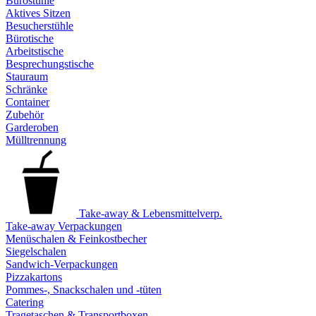
Bürostühle
Aktives Sitzen
Besucherstühle
Bürotische
Arbeitstische
Besprechungstische
Stauraum
Schränke
Container
Zubehör
Garderoben
Mülltrennung
Take-away & Lebensmittelverp.
Take-away Verpackungen
Menüschalen & Feinkostbecher
Siegelschalen
Sandwich-Verpackungen
Pizzakartons
Pommes-, Snackschalen und -tüten
Catering
Tragetaschen & Transportboxen