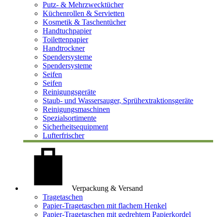
Putz- & Mehrzwecktücher
Küchenrollen & Servietten
Kosmetik & Taschentücher
Handtuchpapier
Toilettenpapier
Handtrockner
Spendersysteme
Spendersysteme
Seifen
Seifen
Reinigungsgeräte
Staub- und Wassersauger, Sprühextraktionsgeräte
Reinigungsmaschinen
Spezialsortimente
Sicherheitsequipment
Lufterfrischer
Verpackung & Versand
Tragetaschen
Papier-Tragetaschen mit flachem Henkel
Papier-Tragetaschen mit gedrehtem Papierkordel