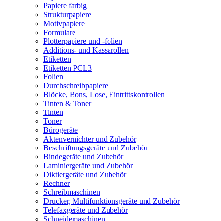
Papiere farbig
Strukturpapiere
Motivpapiere
Formulare
Plotterpapiere und -folien
Additions- und Kassarollen
Etiketten
Etiketten PCL3
Folien
Durchschreibpapiere
Blöcke, Bons, Lose, Eintrittskontrollen
Tinten & Toner
Tinten
Toner
Bürogeräte
Aktenvernichter und Zubehör
Beschriftungsgeräte und Zubehör
Bindegeräte und Zubehör
Laminiergeräte und Zubehör
Diktiergeräte und Zubehör
Rechner
Schreibmaschinen
Drucker, Multifunktionsgeräte und Zubehör
Telefaxgeräte und Zubehör
Schneidemaschinen