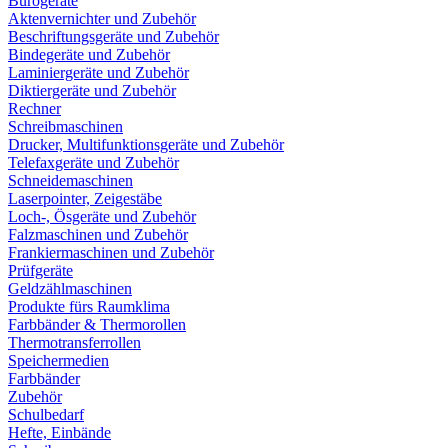
Bürogeräte
Aktenvernichter und Zubehör
Beschriftungsgeräte und Zubehör
Bindegeräte und Zubehör
Laminiergeräte und Zubehör
Diktiergeräte und Zubehör
Rechner
Schreibmaschinen
Drucker, Multifunktionsgeräte und Zubehör
Telefaxgeräte und Zubehör
Schneidemaschinen
Laserpointer, Zeigestäbe
Loch-, Ösgeräte und Zubehör
Falzmaschinen und Zubehör
Frankiermaschinen und Zubehör
Prüfgeräte
Geldzählmaschinen
Produkte fürs Raumklima
Farbbänder & Thermorollen
Thermotransferrollen
Speichermedien
Farbbänder
Zubehör
Schulbedarf
Hefte, Einbände