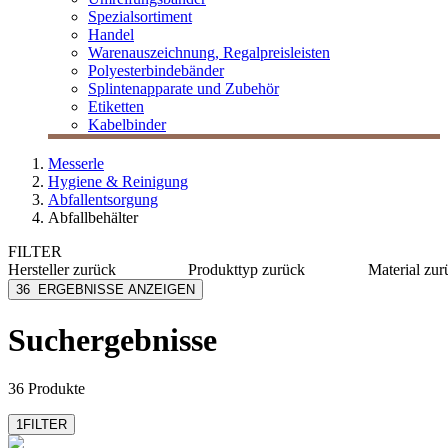
Spezialsortiment
Handel
Warenauszeichnung, Regalpreisleisten
Polyesterbindebänder
Splintenapparate und Zubehör
Etiketten
Kabelbinder
Messerle
Hygiene & Reinigung
Abfallentsorgung
Abfallbehälter
FILTER
Hersteller
zurück
Produkttyp
zurück
Material
zur
[e] one
Abfallbeutel
Kunststo
36
ERGEBNISSE ANZEIGEN
Alco
Abfalleimer
Holz
Durable
Einbausysteme
Al.Pe.®
Suchergebnisse
Fripa
Mobiler Ständer
Metall/K
Lucart Professional
Wandhalterungen
Stahl
mehr anzeigen
mehr anzeig
36 Produkte
1
FILTER