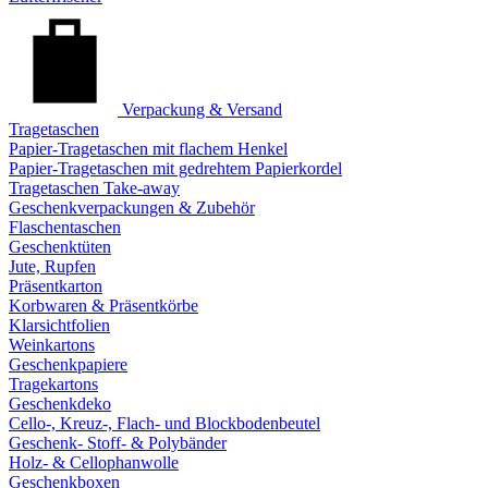
Verpackung & Versand
Tragetaschen
Papier-Tragetaschen mit flachem Henkel
Papier-Tragetaschen mit gedrehtem Papierkordel
Tragetaschen Take-away
Geschenkverpackungen & Zubehör
Flaschentaschen
Geschenktüten
Jute, Rupfen
Präsentkarton
Korbwaren & Präsentkörbe
Klarsichtfolien
Weinkartons
Geschenkpapiere
Tragekartons
Geschenkdeko
Cello-, Kreuz-, Flach- und Blockbodenbeutel
Geschenk- Stoff- & Polybänder
Holz- & Cellophanwolle
Geschenkboxen