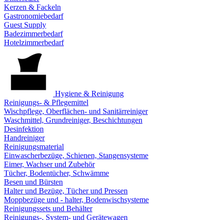
Kerzen & Fackeln
Gastronomiebedarf
Guest Supply
Badezimmerbedarf
Hotelzimmerbedarf
Hygiene & Reinigung
Reinigungs- & Pflegemittel
Wischpflege, Oberflächen- und Sanitärreiniger
Waschmittel, Grundreiniger, Beschichtungen
Desinfektion
Handreiniger
Reinigungsmaterial
Einwascherbezüge, Schienen, Stangensysteme
Eimer, Wachser und Zubehör
Tücher, Bodentücher, Schwämme
Besen und Bürsten
Halter und Bezüge, Tücher und Pressen
Moppbezüge und - halter, Bodenwischsysteme
Reinigungssets und Behälter
Reinigungs-, System- und Gerätewagen