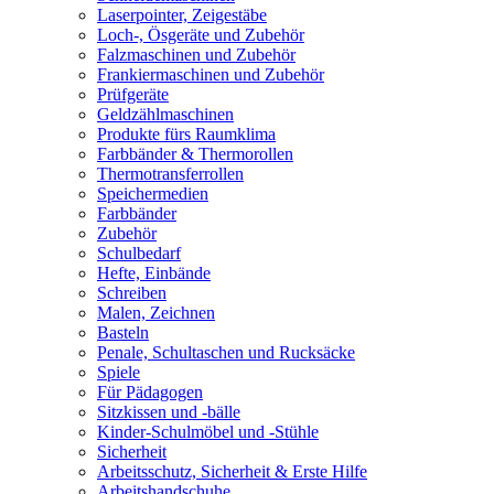
Laserpointer, Zeigestäbe
Loch-, Ösgeräte und Zubehör
Falzmaschinen und Zubehör
Frankiermaschinen und Zubehör
Prüfgeräte
Geldzählmaschinen
Produkte fürs Raumklima
Farbbänder & Thermorollen
Thermotransferrollen
Speichermedien
Farbbänder
Zubehör
Schulbedarf
Hefte, Einbände
Schreiben
Malen, Zeichnen
Basteln
Penale, Schultaschen und Rucksäcke
Spiele
Für Pädagogen
Sitzkissen und -bälle
Kinder-Schulmöbel und -Stühle
Sicherheit
Arbeitsschutz, Sicherheit & Erste Hilfe
Arbeitshandschuhe