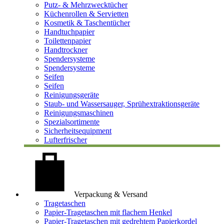
Putz- & Mehrzwecktücher
Küchenrollen & Servietten
Kosmetik & Taschentücher
Handtuchpapier
Toilettenpapier
Handtrockner
Spendersysteme
Spendersysteme
Seifen
Seifen
Reinigungsgeräte
Staub- und Wassersauger, Sprühextraktionsgeräte
Reinigungsmaschinen
Spezialsortimente
Sicherheitsequipment
Lufterfrischer
Verpackung & Versand
Tragetaschen
Papier-Tragetaschen mit flachem Henkel
Papier-Tragetaschen mit gedrehtem Papierkordel