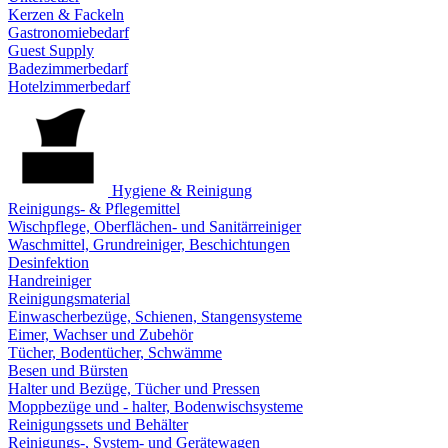
Kerzen & Fackeln
Gastronomiebedarf
Guest Supply
Badezimmerbedarf
Hotelzimmerbedarf
Hygiene & Reinigung
Reinigungs- & Pflegemittel
Wischpflege, Oberflächen- und Sanitärreiniger
Waschmittel, Grundreiniger, Beschichtungen
Desinfektion
Handreiniger
Reinigungsmaterial
Einwascherbezüge, Schienen, Stangensysteme
Eimer, Wachser und Zubehör
Tücher, Bodentücher, Schwämme
Besen und Bürsten
Halter und Bezüge, Tücher und Pressen
Moppbezüge und - halter, Bodenwischsysteme
Reinigungssets und Behälter
Reinigungs-, System- und Gerätewagen