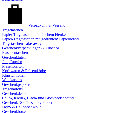
Verpackung & Versand
Tragetaschen
Papier-Tragetaschen mit flachem Henkel
Papier-Tragetaschen mit gedrehtem Papierkordel
Tragetaschen Take-away
Geschenkverpackungen & Zubehör
Flaschentaschen
Geschenktüten
Jute, Rupfen
Präsentkarton
Korbwaren & Präsentkörbe
Klarsichtfolien
Weinkartons
Geschenkpapiere
Tragekartons
Geschenkdeko
Cello-, Kreuz-, Flach- und Blockbodenbeutel
Geschenk- Stoff- & Polybänder
Holz- & Cellophanwolle
Geschenkboxen