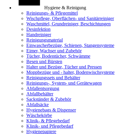
Hygiene & Reinigung
Reinigungs- & Pflegemittel
Wischpflege, Oberflächen- und Sanitärreiniger
Waschmittel, Grundreiniger, Beschichtungen
Desinfektion
Handreiniger
Reinigungsmaterial
Einwascherbezüge, Schienen, Stangensysteme
Eimer, Wachser und Zubehör
Tücher, Bodentücher, Schwämme
Besen und Bürsten
Halter und Bezüge, Tücher und Pressen
Moppbezüge und - halter, Bodenwischsysteme
Reinigungssets und Behälter
Reinigungs-, System- und Gerätewagen
Abfallentsorgung
Abfallbehälter
Sackständer & Zubehör
Abfallsäcke
Hygienebags & Dispenser
Wäschekörbe
Klinik- & Pflegebedarf
Klinik- und Pflegebedarf
Hygienepapiere