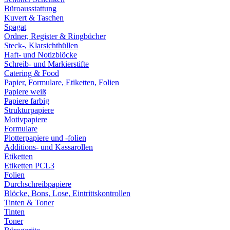
Büroausstattung
Kuvert & Taschen
Spagat
Ordner, Register & Ringbücher
Steck-, Klarsichthüllen
Haft- und Notizblöcke
Schreib- und Markierstifte
Catering & Food
Papier, Formulare, Etiketten, Folien
Papiere weiß
Papiere farbig
Strukturpapiere
Motivpapiere
Formulare
Plotterpapiere und -folien
Additions- und Kassarollen
Etiketten
Etiketten PCL3
Folien
Durchschreibpapiere
Blöcke, Bons, Lose, Eintrittskontrollen
Tinten & Toner
Tinten
Toner