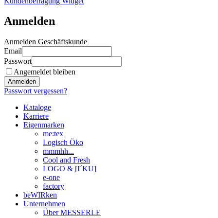
Kundenbefragung Widget
Anmelden
Anmelden Geschäftskunde
Email
Passwort
Angemeldet bleiben
Anmelden
Passwort vergessen?
Kataloge
Karriere
Eigenmarken
me:tex
Logisch Öko
mmmhh...
Cool and Fresh
LOGO & [I´KU]
e-one
factory
beWIRken
Unternehmen
Über MESSERLE