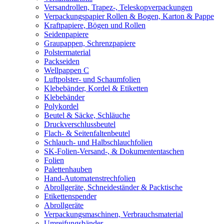
Versandrollen, Trapez-, Teleskopverpackungen
Verpackungspapier Rollen & Bogen, Karton & Pappe
Kraftpapiere, Bögen und Rollen
Seidenpapiere
Graupappen, Schrenzpapiere
Polstermaterial
Packseiden
Wellpappen C
Luftpolster- und Schaumfolien
Klebebänder, Kordel & Etiketten
Klebebänder
Polykordel
Beutel & Säcke, Schläuche
Druckverschlussbeutel
Flach- & Seitenfaltenbeutel
Schlauch- und Halbschlauchfolien
SK-Folien-Versand-, & Dokumententaschen
Folien
Palettenhauben
Hand-Automatenstrechfolien
Abrollgeräte, Schneideständer & Packtische
Etikettenspender
Abrollgeräte
Verpackungsmaschinen, Verbrauchsmaterial
Umreifungsbänder