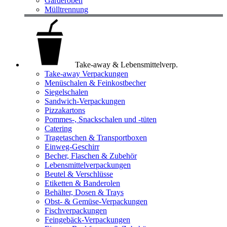
Garderoben
Mülltrennung
Take-away & Lebensmittelverp.
Take-away Verpackungen
Menüschalen & Feinkostbecher
Siegelschalen
Sandwich-Verpackungen
Pizzakartons
Pommes-, Snackschalen und -tüten
Catering
Tragetaschen & Transportboxen
Einweg-Geschirr
Becher, Flaschen & Zubehör
Lebensmittelverpackungen
Beutel & Verschlüsse
Etiketten & Banderolen
Behälter, Dosen & Trays
Obst- & Gemüse-Verpackungen
Fischverpackungen
Feingebäck-Verpackungen