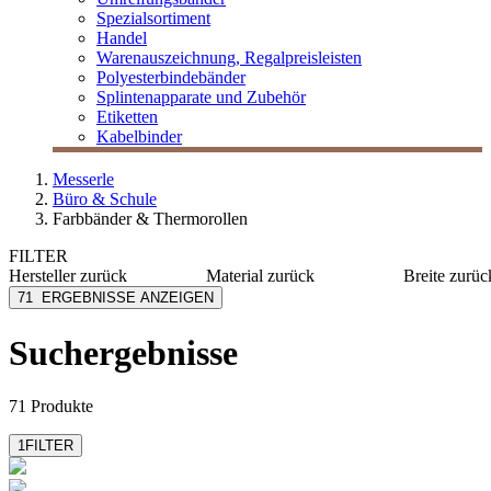
Spezialsortiment
Handel
Warenauszeichnung, Regalpreisleisten
Polyesterbindebänder
Splintenapparate und Zubehör
Etiketten
Kabelbinder
Messerle
Büro & Schule
Farbbänder & Thermorollen
FILTER
Hersteller
zurück
Material
zurück
Breite
zurüc
Arofol
Kunststoff
100 mm
71
ERGEBNISSE ANZEIGEN
Brother
Nylon
125 mm
Canon
PP
13 mm
Suchergebnisse
mehr anzeig
Durable
Filz
Emstar
PVC
mehr anzeigen
71 Produkte
1
FILTER