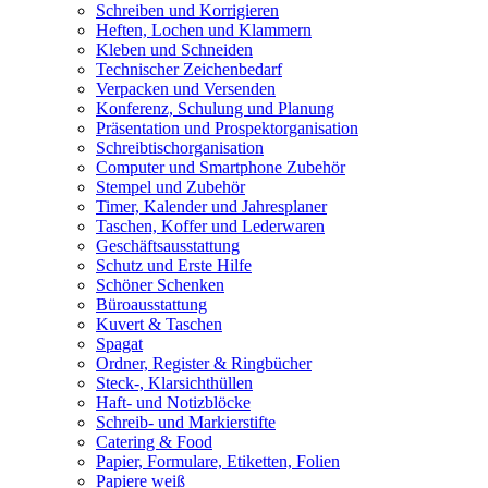
Schreiben und Korrigieren
Heften, Lochen und Klammern
Kleben und Schneiden
Technischer Zeichenbedarf
Verpacken und Versenden
Konferenz, Schulung und Planung
Präsentation und Prospektorganisation
Schreibtischorganisation
Computer und Smartphone Zubehör
Stempel und Zubehör
Timer, Kalender und Jahresplaner
Taschen, Koffer und Lederwaren
Geschäftsausstattung
Schutz und Erste Hilfe
Schöner Schenken
Büroausstattung
Kuvert & Taschen
Spagat
Ordner, Register & Ringbücher
Steck-, Klarsichthüllen
Haft- und Notizblöcke
Schreib- und Markierstifte
Catering & Food
Papier, Formulare, Etiketten, Folien
Papiere weiß