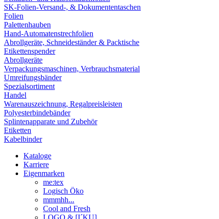
SK-Folien-Versand-, & Dokumententaschen
Folien
Palettenhauben
Hand-Automatenstrechfolien
Abrollgeräte, Schneideständer & Packtische
Etikettenspender
Abrollgeräte
Verpackungsmaschinen, Verbrauchsmaterial
Umreifungsbänder
Spezialsortiment
Handel
Warenauszeichnung, Regalpreisleisten
Polyesterbindebänder
Splintenapparate und Zubehör
Etiketten
Kabelbinder
Kataloge
Karriere
Eigenmarken
me:tex
Logisch Öko
mmmhh...
Cool and Fresh
LOGO & [I´KU]