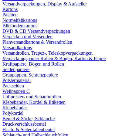
Versandverpackungen, Display & Aufsteller
Kartons
Paletten
Normalfaltkartons
Blitzbodenkartons
DVD & CD Versandverpackungen
Verpacken und Versenden
Planversandkartons & Versandrollen
Versandkartons
Versandrollen, Trapez-, Teleskopverpackungen
Verpackungspapier Rollen & Bogen, Karton & Pappe
Kraftpapiere, Bögen und Rollen
Seidenpapiere
Graupappen, Schrenzpapiere
Polstermaterial
Packseiden
Wellpappen C
Luftpolster- und Schaumfolien
Klebebänder, Kordel & Etiketten
Klebebänder
Polykordel
Beutel & Säcke, Schläuche
Druckverschlussbeutel
Flach- & Seitenfaltenbeutel
Schlauch- und Halbschlauchfolien