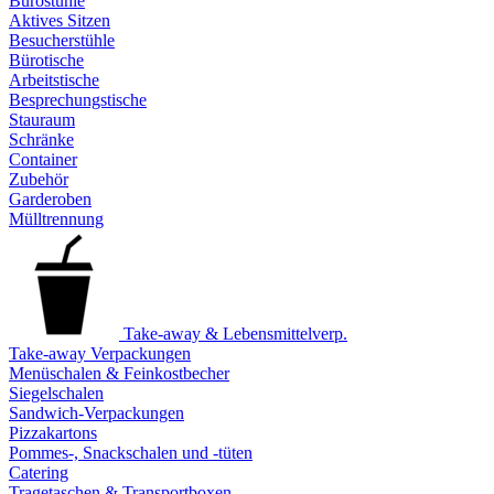
Bürostühle
Aktives Sitzen
Besucherstühle
Bürotische
Arbeitstische
Besprechungstische
Stauraum
Schränke
Container
Zubehör
Garderoben
Mülltrennung
Take-away & Lebensmittelverp.
Take-away Verpackungen
Menüschalen & Feinkostbecher
Siegelschalen
Sandwich-Verpackungen
Pizzakartons
Pommes-, Snackschalen und -tüten
Catering
Tragetaschen & Transportboxen