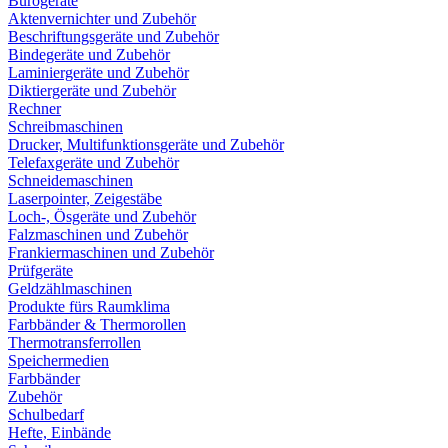
Bürogeräte
Aktenvernichter und Zubehör
Beschriftungsgeräte und Zubehör
Bindegeräte und Zubehör
Laminiergeräte und Zubehör
Diktiergeräte und Zubehör
Rechner
Schreibmaschinen
Drucker, Multifunktionsgeräte und Zubehör
Telefaxgeräte und Zubehör
Schneidemaschinen
Laserpointer, Zeigestäbe
Loch-, Ösgeräte und Zubehör
Falzmaschinen und Zubehör
Frankiermaschinen und Zubehör
Prüfgeräte
Geldzählmaschinen
Produkte fürs Raumklima
Farbbänder & Thermorollen
Thermotransferrollen
Speichermedien
Farbbänder
Zubehör
Schulbedarf
Hefte, Einbände