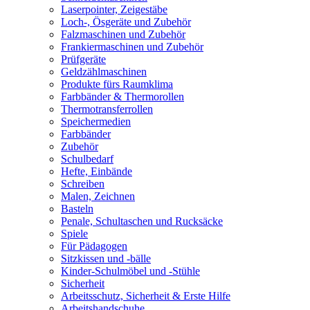
Laserpointer, Zeigestäbe
Loch-, Ösgeräte und Zubehör
Falzmaschinen und Zubehör
Frankiermaschinen und Zubehör
Prüfgeräte
Geldzählmaschinen
Produkte fürs Raumklima
Farbbänder & Thermorollen
Thermotransferrollen
Speichermedien
Farbbänder
Zubehör
Schulbedarf
Hefte, Einbände
Schreiben
Malen, Zeichnen
Basteln
Penale, Schultaschen und Rucksäcke
Spiele
Für Pädagogen
Sitzkissen und -bälle
Kinder-Schulmöbel und -Stühle
Sicherheit
Arbeitsschutz, Sicherheit & Erste Hilfe
Arbeitshandschuhe