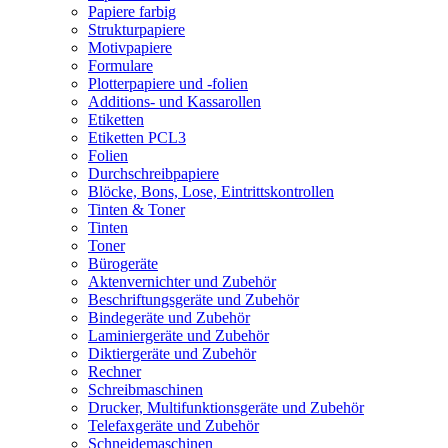
Papiere farbig
Strukturpapiere
Motivpapiere
Formulare
Plotterpapiere und -folien
Additions- und Kassarollen
Etiketten
Etiketten PCL3
Folien
Durchschreibpapiere
Blöcke, Bons, Lose, Eintrittskontrollen
Tinten & Toner
Tinten
Toner
Bürogeräte
Aktenvernichter und Zubehör
Beschriftungsgeräte und Zubehör
Bindegeräte und Zubehör
Laminiergeräte und Zubehör
Diktiergeräte und Zubehör
Rechner
Schreibmaschinen
Drucker, Multifunktionsgeräte und Zubehör
Telefaxgeräte und Zubehör
Schneidemaschinen