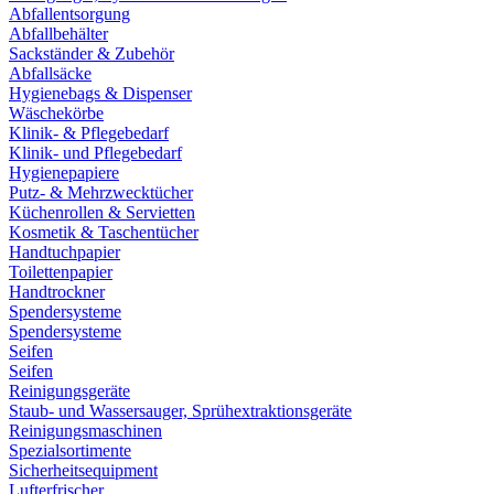
Abfallentsorgung
Abfallbehälter
Sackständer & Zubehör
Abfallsäcke
Hygienebags & Dispenser
Wäschekörbe
Klinik- & Pflegebedarf
Klinik- und Pflegebedarf
Hygienepapiere
Putz- & Mehrzwecktücher
Küchenrollen & Servietten
Kosmetik & Taschentücher
Handtuchpapier
Toilettenpapier
Handtrockner
Spendersysteme
Spendersysteme
Seifen
Seifen
Reinigungsgeräte
Staub- und Wassersauger, Sprühextraktionsgeräte
Reinigungsmaschinen
Spezialsortimente
Sicherheitsequipment
Lufterfrischer