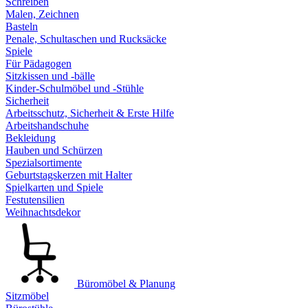
Schreiben
Malen, Zeichnen
Basteln
Penale, Schultaschen und Rucksäcke
Spiele
Für Pädagogen
Sitzkissen und -bälle
Kinder-Schulmöbel und -Stühle
Sicherheit
Arbeitsschutz, Sicherheit & Erste Hilfe
Arbeitshandschuhe
Bekleidung
Hauben und Schürzen
Spezialsortimente
Geburtstagskerzen mit Halter
Spielkarten und Spiele
Festutensilien
Weihnachtsdekor
Büromöbel & Planung
Sitzmöbel