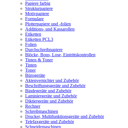
Papiere farbig
Strukturpapiere
Motivpapiere
Formulare
Plotterpapiere und -folien
Additions- und Kassarollen
Etiketten
Etiketten PCL3
Folien
Durchschreibpapiere
Blöcke, Bons, Lose, Eintrittskontrollen
Tinten & Toner
Tinten
Toner
Bürogeräte
Aktenvernichter und Zubehör
Beschriftungsgeräte und Zubehör
Bindegeräte und Zubehör
Laminiergeräte und Zubehör
Diktiergeräte und Zubehör
Rechner
Schreibmaschinen
Drucker, Multifunktionsgeräte und Zubehör
Telefaxgeräte und Zubehör
Schneidemaschinen