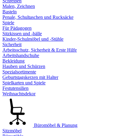
Schreiben
Malen, Zeichnen
Basteln
Penale, Schultaschen und Rucksäcke
Spiele
Für Pädagogen
Sitzkissen und -bälle
Kinder-Schulmöbel und -Stühle
Sicherheit
Arbeitsschutz, Sicherheit & Erste Hilfe
Arbeitshandschuhe
Bekleidung
Hauben und Schürzen
Spezialsortimente
Geburtstagskerzen mit Halter
Spielkarten und Spiele
Festutensilien
Weihnachtsdekor
Büromöbel & Planung
Sitzmöbel