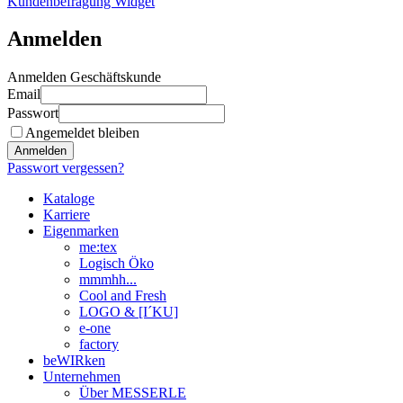
Kundenbefragung Widget
Anmelden
Anmelden Geschäftskunde
Email
Passwort
Angemeldet bleiben
Anmelden
Passwort vergessen?
Kataloge
Karriere
Eigenmarken
me:tex
Logisch Öko
mmmhh...
Cool and Fresh
LOGO & [I´KU]
e-one
factory
beWIRken
Unternehmen
Über MESSERLE