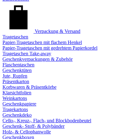
Verpackung & Versand
Tragetaschen
Papier-Tragetaschen mit flachem Henkel
Papier-Tragetaschen mit gedrehtem Papierkordel
Tragetaschen Take-away
Geschenkverpackungen & Zubehör
Flaschentaschen
Geschenktüten
Jute, Rupfen
Präsentkarton
Korbwaren & Präsentkörbe
Klarsichtfolien
Weinkartons
Geschenkpapiere
Tragekartons
Geschenkdeko
Cello-, Kreuz-, Flach- und Blockbodenbeutel
Geschenk- Stoff- & Polybänder
Holz- & Cellophanwolle
Geschenkboxen