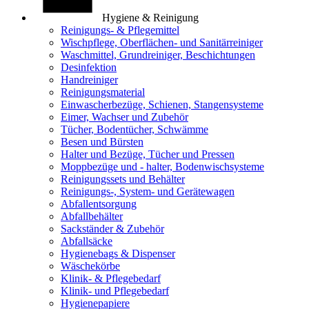
Hygiene & Reinigung
Reinigungs- & Pflegemittel
Wischpflege, Oberflächen- und Sanitärreiniger
Waschmittel, Grundreiniger, Beschichtungen
Desinfektion
Handreiniger
Reinigungsmaterial
Einwascherbezüge, Schienen, Stangensysteme
Eimer, Wachser und Zubehör
Tücher, Bodentücher, Schwämme
Besen und Bürsten
Halter und Bezüge, Tücher und Pressen
Moppbezüge und - halter, Bodenwischsysteme
Reinigungssets und Behälter
Reinigungs-, System- und Gerätewagen
Abfallentsorgung
Abfallbehälter
Sackständer & Zubehör
Abfallsäcke
Hygienebags & Dispenser
Wäschekörbe
Klinik- & Pflegebedarf
Klinik- und Pflegebedarf
Hygienepapiere