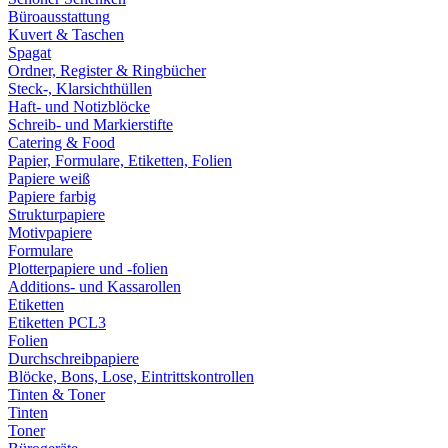
Büroausstattung
Kuvert & Taschen
Spagat
Ordner, Register & Ringbücher
Steck-, Klarsichthüllen
Haft- und Notizblöcke
Schreib- und Markierstifte
Catering & Food
Papier, Formulare, Etiketten, Folien
Papiere weiß
Papiere farbig
Strukturpapiere
Motivpapiere
Formulare
Plotterpapiere und -folien
Additions- und Kassarollen
Etiketten
Etiketten PCL3
Folien
Durchschreibpapiere
Blöcke, Bons, Lose, Eintrittskontrollen
Tinten & Toner
Tinten
Toner