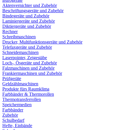
Bürogeräte
Aktenvernichter und Zubehör
Beschriftungsgeräte und Zubehör
Bindegeräte und Zubehör
Laminiergeräte und Zubehör
Diktiergeräte und Zubehör
Rechner
Schreibmaschinen
Drucker, Multifunktionsgeräte und Zubehör
Telefaxgeräte und Zubehör
Schneidemaschinen
Laserpointer, Zeigestäbe
Loch-, Ösgeräte und Zubehör
Falzmaschinen und Zubehör
Frankiermaschinen und Zubehör
Prüfgeräte
Geldzählmaschinen
Produkte fürs Raumklima
Farbbänder & Thermorollen
Thermotransferrollen
Speichermedien
Farbbänder
Zubehör
Schulbedarf
Hefte, Einbände