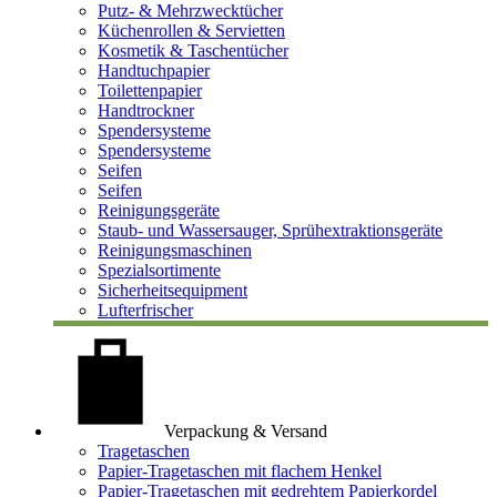
Putz- & Mehrzwecktücher
Küchenrollen & Servietten
Kosmetik & Taschentücher
Handtuchpapier
Toilettenpapier
Handtrockner
Spendersysteme
Spendersysteme
Seifen
Seifen
Reinigungsgeräte
Staub- und Wassersauger, Sprühextraktionsgeräte
Reinigungsmaschinen
Spezialsortimente
Sicherheitsequipment
Lufterfrischer
Verpackung & Versand
Tragetaschen
Papier-Tragetaschen mit flachem Henkel
Papier-Tragetaschen mit gedrehtem Papierkordel