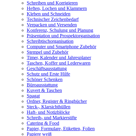
Schreiben und Korrigieren
Heften, Lochen und Klammern
Kleben und Schneiden
Technischer Zeichenbedarf
Verpacken und Versenden
Konferenz, Schulung und Planung
Präsentation und Prospektorganisation
Schreibtischorganisation
Computer und Smartphone Zubehör
Stempel und Zubehör
Timer, Kalender und Jahresplaner
Taschen, Koffer und Lederwaren
Geschäftsausstattung
Schutz und Erste Hilfe
Schöner Schenken
Büroausstattung
Kuvert & Taschen
Spagat
Ordner, Register & Ringbücher
Steck-, Klarsichthüllen
Haft- und Notizblöcke
Schreib- und Markierstifte
Catering & Food
Papier, Formulare, Etiketten, Folien
Papiere weiß