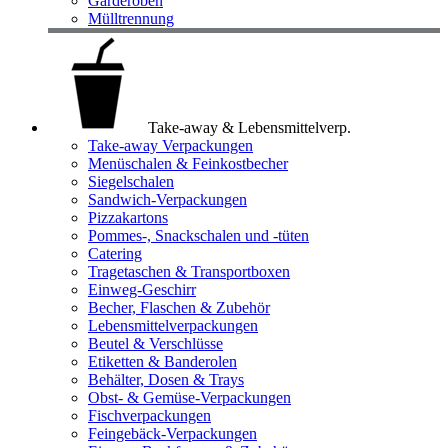
Garderoben
Mülltrennung
Take-away & Lebensmittelverp.
Take-away Verpackungen
Menüschalen & Feinkostbecher
Siegelschalen
Sandwich-Verpackungen
Pizzakartons
Pommes-, Snackschalen und -tüten
Catering
Tragetaschen & Transportboxen
Einweg-Geschirr
Becher, Flaschen & Zubehör
Lebensmittelverpackungen
Beutel & Verschlüsse
Etiketten & Banderolen
Behälter, Dosen & Trays
Obst- & Gemüse-Verpackungen
Fischverpackungen
Feingebäck-Verpackungen