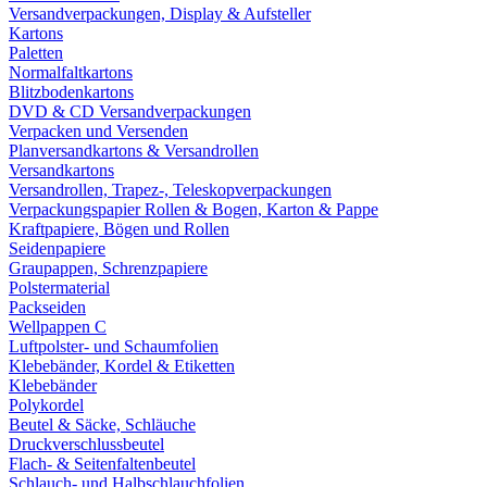
Versandverpackungen, Display & Aufsteller
Kartons
Paletten
Normalfaltkartons
Blitzbodenkartons
DVD & CD Versandverpackungen
Verpacken und Versenden
Planversandkartons & Versandrollen
Versandkartons
Versandrollen, Trapez-, Teleskopverpackungen
Verpackungspapier Rollen & Bogen, Karton & Pappe
Kraftpapiere, Bögen und Rollen
Seidenpapiere
Graupappen, Schrenzpapiere
Polstermaterial
Packseiden
Wellpappen C
Luftpolster- und Schaumfolien
Klebebänder, Kordel & Etiketten
Klebebänder
Polykordel
Beutel & Säcke, Schläuche
Druckverschlussbeutel
Flach- & Seitenfaltenbeutel
Schlauch- und Halbschlauchfolien