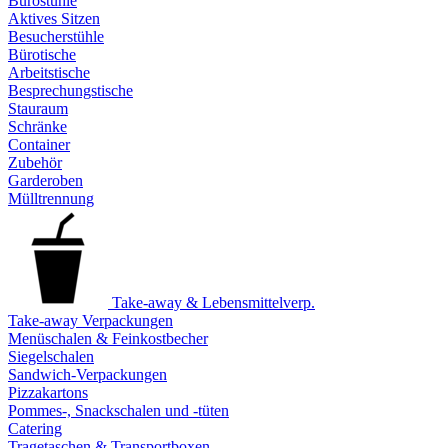
Bürostühle
Aktives Sitzen
Besucherstühle
Bürotische
Arbeitstische
Besprechungstische
Stauraum
Schränke
Container
Zubehör
Garderoben
Mülltrennung
Take-away & Lebensmittelverp.
Take-away Verpackungen
Menüschalen & Feinkostbecher
Siegelschalen
Sandwich-Verpackungen
Pizzakartons
Pommes-, Snackschalen und -tüten
Catering
Tragetaschen & Transportboxen