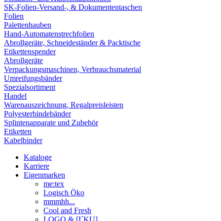
SK-Folien-Versand-, & Dokumententaschen
Folien
Palettenhauben
Hand-Automatenstrechfolien
Abrollgeräte, Schneideständer & Packtische
Etikettenspender
Abrollgeräte
Verpackungsmaschinen, Verbrauchsmaterial
Umreifungsbänder
Spezialsortiment
Handel
Warenauszeichnung, Regalpreisleisten
Polyesterbindebänder
Splintenapparate und Zubehör
Etiketten
Kabelbinder
Kataloge
Karriere
Eigenmarken
me:tex
Logisch Öko
mmmhh...
Cool and Fresh
LOGO & [I´KU]