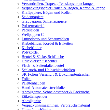
Versandrollen, Trapez-, Teleskopverpackungen
Verpackungspapier Rollen & Bogen, Karton & Pappe
Kraftpapiere, Bögen und Rollen
Seidenpapiere
Graupappen, Schrenzpapiere
Polstermaterial
Packseiden
Wellpappen C
Luftpolster- und Schaumfolien
Klebebänder, Kordel & Etiketten
Klebebänder
Polykordel
Beutel & Säcke, Schläuche
Druckverschlussbeutel
Flach- & Seitenfaltenbeutel
Schlauch- und Halbschlauchfolien
SK-Folien-Versand-, & Dokumententaschen
Folien
Palettenhauben
Hand-Automatenstrechfolien
Abrollgeräte, Schneideständer & Packtische
Etikettenspender
Abrollgeräte
Verpackungsmaschinen, Verbrauchsmaterial
Umreifungsbänder