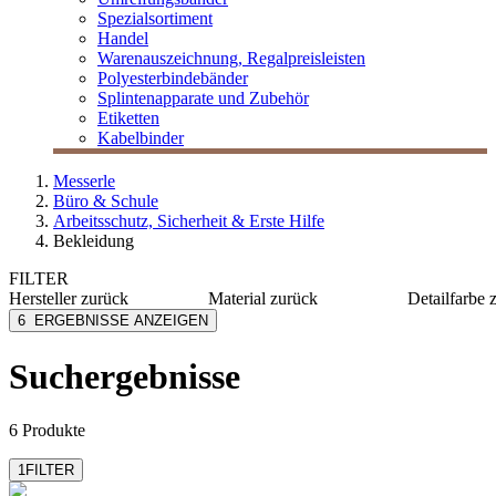
Spezialsortiment
Handel
Warenauszeichnung, Regalpreisleisten
Polyesterbindebänder
Splintenapparate und Zubehör
Etiketten
Kabelbinder
Messerle
Büro & Schule
Arbeitsschutz, Sicherheit & Erste Hilfe
Bekleidung
FILTER
Hersteller
zurück
Material
zurück
Detailfarbe
Mensch Franz
PP
blau
6
ERGEBNISSE ANZEIGEN
MESSERLE
CPE
weiß
Suchergebnisse
6 Produkte
1
FILTER