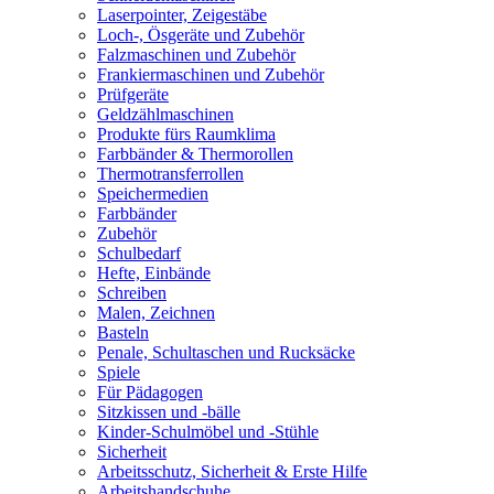
Laserpointer, Zeigestäbe
Loch-, Ösgeräte und Zubehör
Falzmaschinen und Zubehör
Frankiermaschinen und Zubehör
Prüfgeräte
Geldzählmaschinen
Produkte fürs Raumklima
Farbbänder & Thermorollen
Thermotransferrollen
Speichermedien
Farbbänder
Zubehör
Schulbedarf
Hefte, Einbände
Schreiben
Malen, Zeichnen
Basteln
Penale, Schultaschen und Rucksäcke
Spiele
Für Pädagogen
Sitzkissen und -bälle
Kinder-Schulmöbel und -Stühle
Sicherheit
Arbeitsschutz, Sicherheit & Erste Hilfe
Arbeitshandschuhe