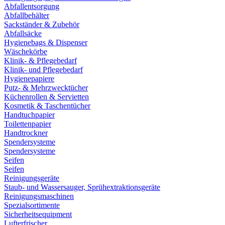
Abfallentsorgung
Abfallbehälter
Sackständer & Zubehör
Abfallsäcke
Hygienebags & Dispenser
Wäschekörbe
Klinik- & Pflegebedarf
Klinik- und Pflegebedarf
Hygienepapiere
Putz- & Mehrzwecktücher
Küchenrollen & Servietten
Kosmetik & Taschentücher
Handtuchpapier
Toilettenpapier
Handtrockner
Spendersysteme
Spendersysteme
Seifen
Seifen
Reinigungsgeräte
Staub- und Wassersauger, Sprühextraktionsgeräte
Reinigungsmaschinen
Spezialsortimente
Sicherheitsequipment
Lufterfrischer