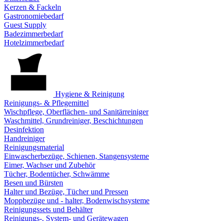
Kerzen & Fackeln
Gastronomiebedarf
Guest Supply
Badezimmerbedarf
Hotelzimmerbedarf
Hygiene & Reinigung
Reinigungs- & Pflegemittel
Wischpflege, Oberflächen- und Sanitärreiniger
Waschmittel, Grundreiniger, Beschichtungen
Desinfektion
Handreiniger
Reinigungsmaterial
Einwascherbezüge, Schienen, Stangensysteme
Eimer, Wachser und Zubehör
Tücher, Bodentücher, Schwämme
Besen und Bürsten
Halter und Bezüge, Tücher und Pressen
Moppbezüge und - halter, Bodenwischsysteme
Reinigungssets und Behälter
Reinigungs-, System- und Gerätewagen