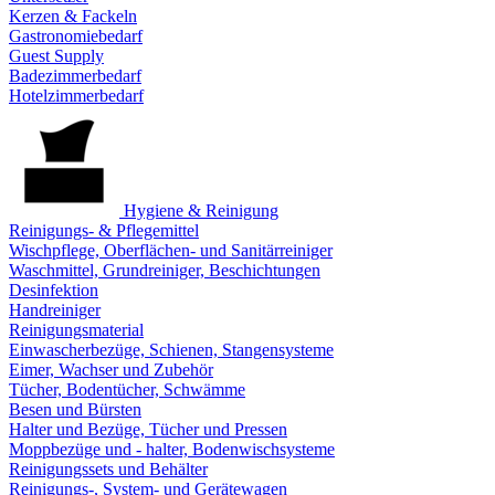
Kerzen & Fackeln
Gastronomiebedarf
Guest Supply
Badezimmerbedarf
Hotelzimmerbedarf
Hygiene & Reinigung
Reinigungs- & Pflegemittel
Wischpflege, Oberflächen- und Sanitärreiniger
Waschmittel, Grundreiniger, Beschichtungen
Desinfektion
Handreiniger
Reinigungsmaterial
Einwascherbezüge, Schienen, Stangensysteme
Eimer, Wachser und Zubehör
Tücher, Bodentücher, Schwämme
Besen und Bürsten
Halter und Bezüge, Tücher und Pressen
Moppbezüge und - halter, Bodenwischsysteme
Reinigungssets und Behälter
Reinigungs-, System- und Gerätewagen