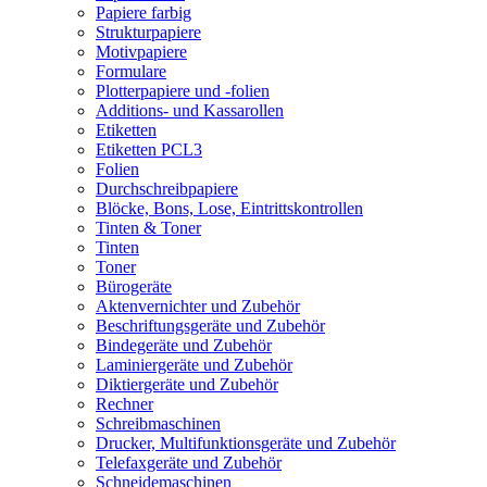
Papiere farbig
Strukturpapiere
Motivpapiere
Formulare
Plotterpapiere und -folien
Additions- und Kassarollen
Etiketten
Etiketten PCL3
Folien
Durchschreibpapiere
Blöcke, Bons, Lose, Eintrittskontrollen
Tinten & Toner
Tinten
Toner
Bürogeräte
Aktenvernichter und Zubehör
Beschriftungsgeräte und Zubehör
Bindegeräte und Zubehör
Laminiergeräte und Zubehör
Diktiergeräte und Zubehör
Rechner
Schreibmaschinen
Drucker, Multifunktionsgeräte und Zubehör
Telefaxgeräte und Zubehör
Schneidemaschinen