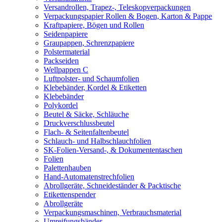
Versandrollen, Trapez-, Teleskopverpackungen
Verpackungspapier Rollen & Bogen, Karton & Pappe
Kraftpapiere, Bögen und Rollen
Seidenpapiere
Graupappen, Schrenzpapiere
Polstermaterial
Packseiden
Wellpappen C
Luftpolster- und Schaumfolien
Klebebänder, Kordel & Etiketten
Klebebänder
Polykordel
Beutel & Säcke, Schläuche
Druckverschlussbeutel
Flach- & Seitenfaltenbeutel
Schlauch- und Halbschlauchfolien
SK-Folien-Versand-, & Dokumententaschen
Folien
Palettenhauben
Hand-Automatenstrechfolien
Abrollgeräte, Schneideständer & Packtische
Etikettenspender
Abrollgeräte
Verpackungsmaschinen, Verbrauchsmaterial
Umreifungsbänder