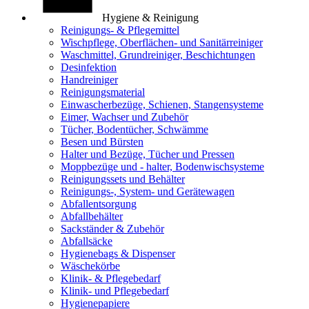
Hygiene & Reinigung
Reinigungs- & Pflegemittel
Wischpflege, Oberflächen- und Sanitärreiniger
Waschmittel, Grundreiniger, Beschichtungen
Desinfektion
Handreiniger
Reinigungsmaterial
Einwascherbezüge, Schienen, Stangensysteme
Eimer, Wachser und Zubehör
Tücher, Bodentücher, Schwämme
Besen und Bürsten
Halter und Bezüge, Tücher und Pressen
Moppbezüge und - halter, Bodenwischsysteme
Reinigungssets und Behälter
Reinigungs-, System- und Gerätewagen
Abfallentsorgung
Abfallbehälter
Sackständer & Zubehör
Abfallsäcke
Hygienebags & Dispenser
Wäschekörbe
Klinik- & Pflegebedarf
Klinik- und Pflegebedarf
Hygienepapiere