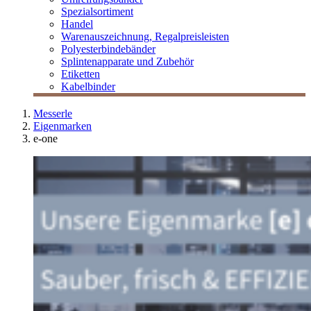
Spezialsortiment
Handel
Warenauszeichnung, Regalpreisleisten
Polyesterbindebänder
Splintenapparate und Zubehör
Etiketten
Kabelbinder
Messerle
Eigenmarken
e-one