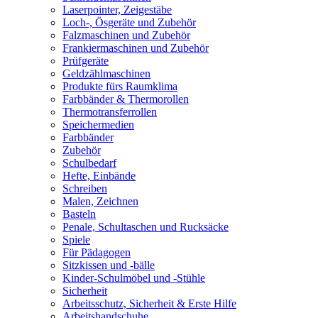
Laserpointer, Zeigestäbe
Loch-, Ösgeräte und Zubehör
Falzmaschinen und Zubehör
Frankiermaschinen und Zubehör
Prüfgeräte
Geldzählmaschinen
Produkte fürs Raumklima
Farbbänder & Thermorollen
Thermotransferrollen
Speichermedien
Farbbänder
Zubehör
Schulbedarf
Hefte, Einbände
Schreiben
Malen, Zeichnen
Basteln
Penale, Schultaschen und Rucksäcke
Spiele
Für Pädagogen
Sitzkissen und -bälle
Kinder-Schulmöbel und -Stühle
Sicherheit
Arbeitsschutz, Sicherheit & Erste Hilfe
Arbeitshandschuhe