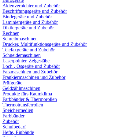
Bürogeräte
Aktenvernichter und Zubehör
Beschriftungsgeräte und Zubehör
Bindegeräte und Zubehör
Laminiergeräte und Zubehör
Diktiergeräte und Zubehör
Rechner
Schreibmaschinen
Drucker, Multifunktionsgeräte und Zubehör
Telefaxgeräte und Zubehör
Schneidemaschinen
Laserpointer, Zeigestäbe
Loch-, Ösgeräte und Zubehör
Falzmaschinen und Zubehör
Frankiermaschinen und Zubehör
Prüfgeräte
Geldzählmaschinen
Produkte fürs Raumklima
Farbbänder & Thermorollen
Thermotransferrollen
Speichermedien
Farbbänder
Zubehör
Schulbedarf
Hefte, Einbände