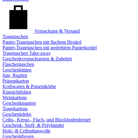
Verpackung & Versand
Tragetaschen
Papier-Tragetaschen mit flachem Henkel
Papier-Tragetaschen mit gedrehtem Papierkordel
Tragetaschen Take-away
Geschenkverpackungen & Zubehör
Flaschentaschen
Geschenktüten
Jute, Rupfen
Präsentkarton
Korbwaren & Präsentkörbe
Klarsichtfolien
Weinkartons
Geschenkpapiere
Tragekartons
Geschenkdeko
Cello-, Kreuz-, Flach- und Blockbodenbeutel
Geschenk- Stoff- & Polybänder
Holz- & Cellophanwolle
Geschenkboxen