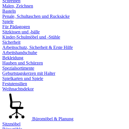
Schreiben
Malen, Zeichnen
Basteln
Penale, Schultaschen und Rucksäcke
Spiele
Für Pädagogen
Sitzkissen und -bälle
Kinder-Schulmöbel und -Stühle
Sicherheit
Arbeitsschutz, Sicherheit & Erste Hilfe
Arbeitshandschuhe
Bekleidung
Hauben und Schürzen
Spezialsortimente
Geburtstagskerzen mit Halter
Spielkarten und Spiele
Festutensilien
Weihnachtsdekor
Büromöbel & Planung
Sitzmöbel