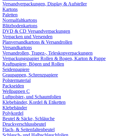
Versandverpackungen, Display & Aufsteller
Kartons
Paletten
Normalfaltkartons
Blitzbodenkartons
DVD & CD Versandverpackungen
Verpacken und Versenden
Planversandkartons & Versandrollen
Versandkartons
Versandrollen, Trapez-, Teleskopverpackungen
Verpackungspapier Rollen & Bogen, Karton & Pappe
Kraftpapiere, Bögen und Rollen
Seidenpapiere
Graupappen, Schrenzpapiere
Polstermaterial
Packseiden
Wellpappen C
Luftpolster- und Schaumfolien
Klebebänder, Kordel & Etiketten
Klebebänder
Polykordel
Beutel & Säcke, Schläuche
Druckverschlussbeutel
Flach- & Seitenfaltenbeutel
Schlauch- und Halbschlauchfolien