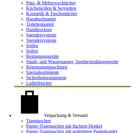
Putz- & Mehrzwecktücher
Küchenrollen & Servietten
Kosmetik & Taschentücher
Handtuchpapier
Toilettenpapier
Handtrockner
Spendersysteme
Spendersysteme
Seifen
Seifen
Reinigungsgeräte
Staub- und Wassersauger, Sprühextraktionsgeräte
Reinigungsmaschinen
Spezialsortimente
Sicherheitsequipment
Lufterfrischer
Verpackung & Versand
Tragetaschen
Papier-Tragetaschen mit flachem Henkel
Papier-Tragetaschen mit gedrehtem Papierkordel