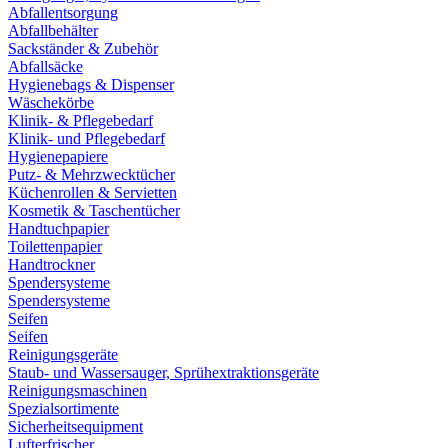
Abfallentsorgung
Abfallbehälter
Sackständer & Zubehör
Abfallsäcke
Hygienebags & Dispenser
Wäschekörbe
Klinik- & Pflegebedarf
Klinik- und Pflegebedarf
Hygienepapiere
Putz- & Mehrzwecktücher
Küchenrollen & Servietten
Kosmetik & Taschentücher
Handtuchpapier
Toilettenpapier
Handtrockner
Spendersysteme
Spendersysteme
Seifen
Seifen
Reinigungsgeräte
Staub- und Wassersauger, Sprühextraktionsgeräte
Reinigungsmaschinen
Spezialsortimente
Sicherheitsequipment
Lufterfrischer