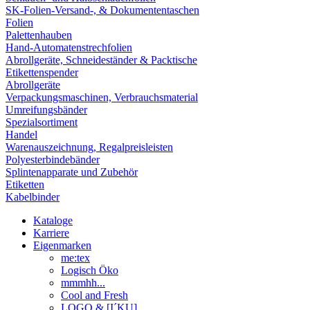
SK-Folien-Versand-, & Dokumententaschen
Folien
Palettenhauben
Hand-Automatenstrechfolien
Abrollgeräte, Schneideständer & Packtische
Etikettenspender
Abrollgeräte
Verpackungsmaschinen, Verbrauchsmaterial
Umreifungsbänder
Spezialsortiment
Handel
Warenauszeichnung, Regalpreisleisten
Polyesterbindebänder
Splintenapparate und Zubehör
Etiketten
Kabelbinder
Kataloge
Karriere
Eigenmarken
me:tex
Logisch Öko
mmmhh...
Cool and Fresh
LOGO & [I´KU]