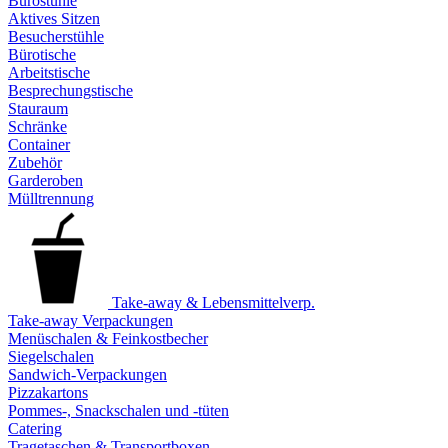
Bürostühle
Aktives Sitzen
Besucherstühle
Bürotische
Arbeitstische
Besprechungstische
Stauraum
Schränke
Container
Zubehör
Garderoben
Mülltrennung
Take-away & Lebensmittelverp.
Take-away Verpackungen
Menüschalen & Feinkostbecher
Siegelschalen
Sandwich-Verpackungen
Pizzakartons
Pommes-, Snackschalen und -tüten
Catering
Tragetaschen & Transportboxen