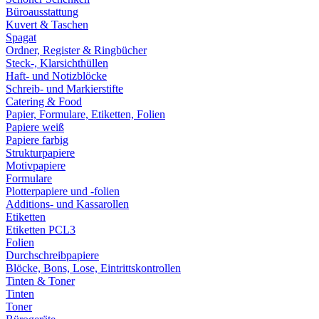
Büroausstattung
Kuvert & Taschen
Spagat
Ordner, Register & Ringbücher
Steck-, Klarsichthüllen
Haft- und Notizblöcke
Schreib- und Markierstifte
Catering & Food
Papier, Formulare, Etiketten, Folien
Papiere weiß
Papiere farbig
Strukturpapiere
Motivpapiere
Formulare
Plotterpapiere und -folien
Additions- und Kassarollen
Etiketten
Etiketten PCL3
Folien
Durchschreibpapiere
Blöcke, Bons, Lose, Eintrittskontrollen
Tinten & Toner
Tinten
Toner