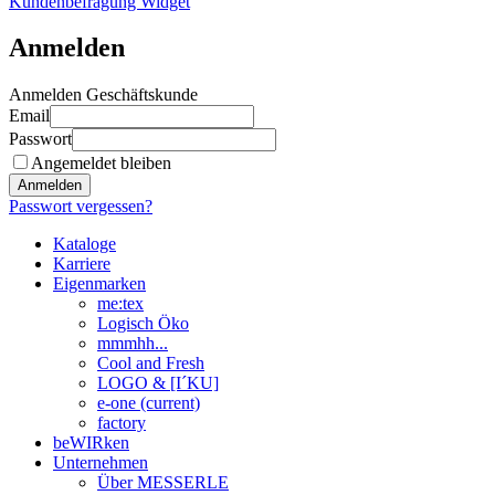
Kundenbefragung Widget
Anmelden
Anmelden Geschäftskunde
Email
Passwort
Angemeldet bleiben
Anmelden
Passwort vergessen?
Kataloge
Karriere
Eigenmarken
me:tex
Logisch Öko
mmmhh...
Cool and Fresh
LOGO & [I´KU]
e-one
(current)
factory
beWIRken
Unternehmen
Über MESSERLE