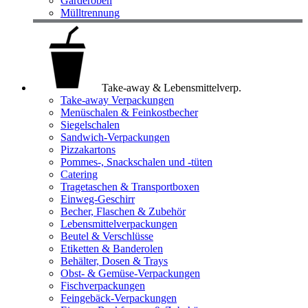
Garderoben
Mülltrennung
Take-away & Lebensmittelverp.
Take-away Verpackungen
Menüschalen & Feinkostbecher
Siegelschalen
Sandwich-Verpackungen
Pizzakartons
Pommes-, Snackschalen und -tüten
Catering
Tragetaschen & Transportboxen
Einweg-Geschirr
Becher, Flaschen & Zubehör
Lebensmittelverpackungen
Beutel & Verschlüsse
Etiketten & Banderolen
Behälter, Dosen & Trays
Obst- & Gemüse-Verpackungen
Fischverpackungen
Feingebäck-Verpackungen