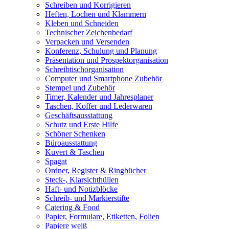
Schreiben und Korrigieren
Heften, Lochen und Klammern
Kleben und Schneiden
Technischer Zeichenbedarf
Verpacken und Versenden
Konferenz, Schulung und Planung
Präsentation und Prospektorganisation
Schreibtischorganisation
Computer und Smartphone Zubehör
Stempel und Zubehör
Timer, Kalender und Jahresplaner
Taschen, Koffer und Lederwaren
Geschäftsausstattung
Schutz und Erste Hilfe
Schöner Schenken
Büroausstattung
Kuvert & Taschen
Spagat
Ordner, Register & Ringbücher
Steck-, Klarsichthüllen
Haft- und Notizblöcke
Schreib- und Markierstifte
Catering & Food
Papier, Formulare, Etiketten, Folien
Papiere weiß