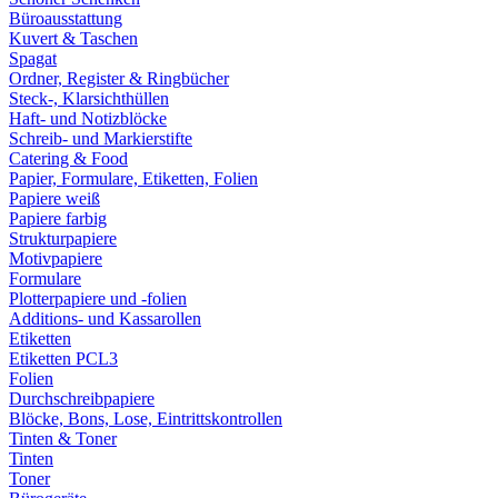
Büroausstattung
Kuvert & Taschen
Spagat
Ordner, Register & Ringbücher
Steck-, Klarsichthüllen
Haft- und Notizblöcke
Schreib- und Markierstifte
Catering & Food
Papier, Formulare, Etiketten, Folien
Papiere weiß
Papiere farbig
Strukturpapiere
Motivpapiere
Formulare
Plotterpapiere und -folien
Additions- und Kassarollen
Etiketten
Etiketten PCL3
Folien
Durchschreibpapiere
Blöcke, Bons, Lose, Eintrittskontrollen
Tinten & Toner
Tinten
Toner