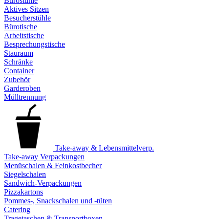
Bürostühle
Aktives Sitzen
Besucherstühle
Bürotische
Arbeitstische
Besprechungstische
Stauraum
Schränke
Container
Zubehör
Garderoben
Mülltrennung
Take-away & Lebensmittelverp.
Take-away Verpackungen
Menüschalen & Feinkostbecher
Siegelschalen
Sandwich-Verpackungen
Pizzakartons
Pommes-, Snackschalen und -tüten
Catering
Tragetaschen & Transportboxen