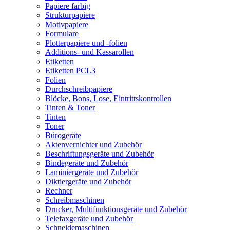
Papiere farbig
Strukturpapiere
Motivpapiere
Formulare
Plotterpapiere und -folien
Additions- und Kassarollen
Etiketten
Etiketten PCL3
Folien
Durchschreibpapiere
Blöcke, Bons, Lose, Eintrittskontrollen
Tinten & Toner
Tinten
Toner
Bürogeräte
Aktenvernichter und Zubehör
Beschriftungsgeräte und Zubehör
Bindegeräte und Zubehör
Laminiergeräte und Zubehör
Diktiergeräte und Zubehör
Rechner
Schreibmaschinen
Drucker, Multifunktionsgeräte und Zubehör
Telefaxgeräte und Zubehör
Schneidemaschinen