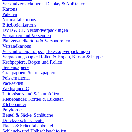
Versandverpackungen, Display & Aufsteller
Kartons
Paletten
Normalfaltkartons
Blitzbodenkartons
DVD & CD Versandverpackungen
Verpacken und Versenden
Planversandkartons & Versandrollen
Versandkartons
Versandrollen, Trapez-, Teleskopverpackungen
Verpackungspapier Rollen & Bogen, Karton & Pappe
Kraftpapiere, Bögen und Rollen
Seidenpapiere
Graupappen, Schrenzpapiere
Polstermaterial
Packseiden
Wellpappen C
Luftpolster- und Schaumfolien
Klebebänder, Kordel & Etiketten
Klebebänder
Polykordel
Beutel & Säcke, Schläuche
Druckverschlussbeutel
Flach- & Seitenfaltenbeutel
Schlauch- und Halbschlauchfolien