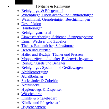
Hygiene & Reinigung
Reinigungs- & Pflegemittel
Wischpflege, Oberflächen- und Sanitärreiniger
Waschmittel, Grundreiniger, Beschichtungen
Desinfektion
Handreiniger
Reinigungsmaterial
Einwascherbezüge, Schienen, Stangensysteme
Eimer, Wachser und Zubehör
Tücher, Bodentücher, Schwämme
Besen und Bürsten
Halter und Bezüge, Tücher und Pressen
Moppbezüge und - halter, Bodenwischsysteme
Reinigungssets und Behälter
Reinigungs-, System- und Gerätewagen
Abfallentsorgung
Abfallbehälter
Sackständer & Zubehör
Abfallsäcke
Hygienebags & Dispenser
Wäschekörbe
Klinik- & Pflegebedarf
Klinik- und Pflegebedarf
Hygienepapiere