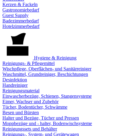
Kerzen & Fackeln
Gastronomiebedarf
Guest Supply
Badezimmerbedarf
Hotelzimmerbedarf
Hygiene & Reinigung
Reinigungs- & Pflegemittel
Wischpflege, Oberflächen- und Sanitärreiniger
Waschmittel, Grundreiniger, Beschichtungen
Desinfektion
Handreiniger
Reinigungsmaterial
Einwascherbezüge, Schienen, Stangensysteme
Eimer, Wachser und Zubehör
Tücher, Bodentücher, Schwämme
Besen und Bürsten
Halter und Bezüge, Tücher und Pressen
Moppbezüge und - halter, Bodenwischsysteme
Reinigungssets und Behälter
Reinigungs-, System- und Gerätewagen