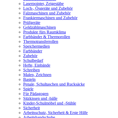
Laserpointer, Zeigestäbe
Loch-, Ösgeräte und Zubehör
Falzmaschinen und Zubehör
Frankiermaschinen und Zubehör
Prüfgeräte
Geldzählmaschinen
Produkte fürs Raumklima
Farbbänder & Thermorollen
Thermotransferrollen
Speichermedien
Farbbänder
Zubehör
Schulbedarf
Hefte, Einbände
Schreiben
Malen, Zeichnen
Basteln
Penale, Schultaschen und Rucksäcke
Spiele
Für Pädagogen
Sitzkissen und -bälle
Kinder-Schulmöbel und -Stühle
Sicherheit
Arbeitsschutz, Sicherheit & Erste Hilfe
Arbeitshandschuhe