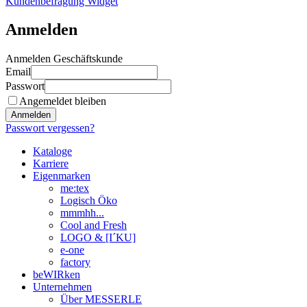
Kundenbefragung Widget
Anmelden
Anmelden Geschäftskunde
Email
Passwort
Angemeldet bleiben
Anmelden
Passwort vergessen?
Kataloge
Karriere
Eigenmarken
me:tex
Logisch Öko
mmmhh...
Cool and Fresh
LOGO & [I´KU]
e-one
factory
beWIRken
Unternehmen
Über MESSERLE