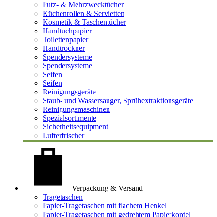
Putz- & Mehrzwecktücher
Küchenrollen & Servietten
Kosmetik & Taschentücher
Handtuchpapier
Toilettenpapier
Handtrockner
Spendersysteme
Spendersysteme
Seifen
Seifen
Reinigungsgeräte
Staub- und Wassersauger, Sprühextraktionsgeräte
Reinigungsmaschinen
Spezialsortimente
Sicherheitsequipment
Lufterfrischer
Verpackung & Versand
Tragetaschen
Papier-Tragetaschen mit flachem Henkel
Papier-Tragetaschen mit gedrehtem Papierkordel