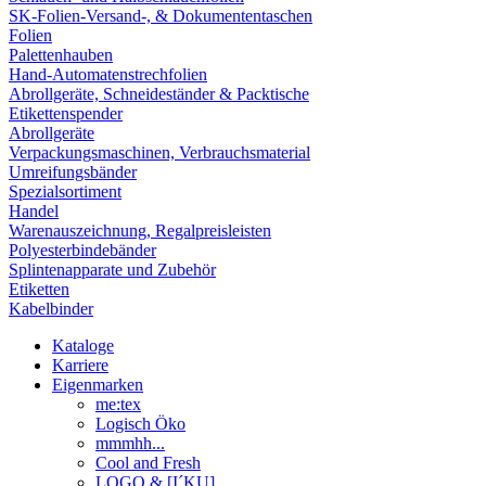
SK-Folien-Versand-, & Dokumententaschen
Folien
Palettenhauben
Hand-Automatenstrechfolien
Abrollgeräte, Schneideständer & Packtische
Etikettenspender
Abrollgeräte
Verpackungsmaschinen, Verbrauchsmaterial
Umreifungsbänder
Spezialsortiment
Handel
Warenauszeichnung, Regalpreisleisten
Polyesterbindebänder
Splintenapparate und Zubehör
Etiketten
Kabelbinder
Kataloge
Karriere
Eigenmarken
me:tex
Logisch Öko
mmmhh...
Cool and Fresh
LOGO & [I´KU]