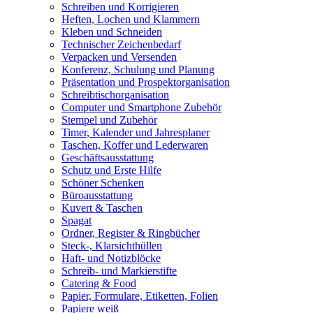
Schreiben und Korrigieren
Heften, Lochen und Klammern
Kleben und Schneiden
Technischer Zeichenbedarf
Verpacken und Versenden
Konferenz, Schulung und Planung
Präsentation und Prospektorganisation
Schreibtischorganisation
Computer und Smartphone Zubehör
Stempel und Zubehör
Timer, Kalender und Jahresplaner
Taschen, Koffer und Lederwaren
Geschäftsausstattung
Schutz und Erste Hilfe
Schöner Schenken
Büroausstattung
Kuvert & Taschen
Spagat
Ordner, Register & Ringbücher
Steck-, Klarsichthüllen
Haft- und Notizblöcke
Schreib- und Markierstifte
Catering & Food
Papier, Formulare, Etiketten, Folien
Papiere weiß