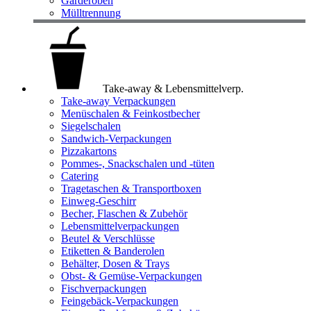
Garderoben
Mülltrennung
Take-away & Lebensmittelverp.
Take-away Verpackungen
Menüschalen & Feinkostbecher
Siegelschalen
Sandwich-Verpackungen
Pizzakartons
Pommes-, Snackschalen und -tüten
Catering
Tragetaschen & Transportboxen
Einweg-Geschirr
Becher, Flaschen & Zubehör
Lebensmittelverpackungen
Beutel & Verschlüsse
Etiketten & Banderolen
Behälter, Dosen & Trays
Obst- & Gemüse-Verpackungen
Fischverpackungen
Feingebäck-Verpackungen