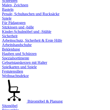
Schreiben
Malen, Zeichnen
Basteln
Penale, Schultaschen und Rucksäcke
Spiele
Für Pädagogen
Sitzkissen und -bälle
Kinder-Schulmöbel und -Stühle
Sicherheit
Arbeitsschutz, Sicherheit & Erste Hilfe
Arbeitshandschuhe
Bekleidung
Hauben und Schürzen
Spezialsortimente
Geburtstagskerzen mit Halter
Spielkarten und Spiele
Festutensilien
Weihnachtsdekor
Büromöbel & Planung
Sitzmöbel