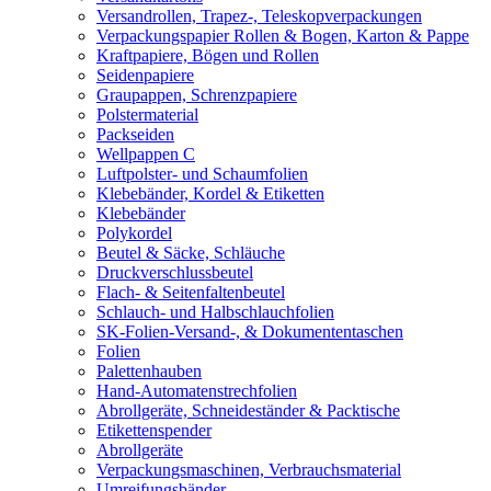
Versandrollen, Trapez-, Teleskopverpackungen
Verpackungspapier Rollen & Bogen, Karton & Pappe
Kraftpapiere, Bögen und Rollen
Seidenpapiere
Graupappen, Schrenzpapiere
Polstermaterial
Packseiden
Wellpappen C
Luftpolster- und Schaumfolien
Klebebänder, Kordel & Etiketten
Klebebänder
Polykordel
Beutel & Säcke, Schläuche
Druckverschlussbeutel
Flach- & Seitenfaltenbeutel
Schlauch- und Halbschlauchfolien
SK-Folien-Versand-, & Dokumententaschen
Folien
Palettenhauben
Hand-Automatenstrechfolien
Abrollgeräte, Schneideständer & Packtische
Etikettenspender
Abrollgeräte
Verpackungsmaschinen, Verbrauchsmaterial
Umreifungsbänder