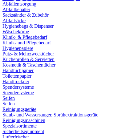
Abfallentsorgung
Abfallbehälter
Sackständer & Zubehör
Abfallsäcke
Hygienebags & Dispenser
Wäschekörbe
Klinik- & Pflegebedarf
Klinik- und Pflegebedarf
Hygienepapiere
Putz- & Mehrzwecktücher
Küchenrollen & Servietten
Kosmetik & Taschentücher
Handtuchpapier
Toilettenpapier
Handtrockner
Spendersysteme
Spendersysteme
Seifen
Seifen
Reinigungsgeräte
Staub- und Wassersauger, Sprühextraktionsgeräte
Reinigungsmaschinen
Spezialsortimente
Sicherheitsequipment
Lufterfrischer