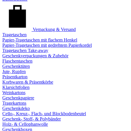
Verpackung & Versand
Tragetaschen
Papier-Tragetaschen mit flachem Henkel
Papier-Tragetaschen mit gedrehtem Papierkordel
Tragetaschen Take-away
Geschenkverpackungen & Zubehör
Flaschentaschen
Geschenktüten
Jute, Rupfen
Präsentkarton
Korbwaren & Präsentkörbe
Klarsichtfolien
Weinkartons
Geschenkpapiere
Tragekartons
Geschenkdeko
Cello-, Kreuz-, Flach- und Blockbodenbeutel
Geschenk- Stoff- & Polybänder
Holz- & Cellophanwolle
Geschenkboxen