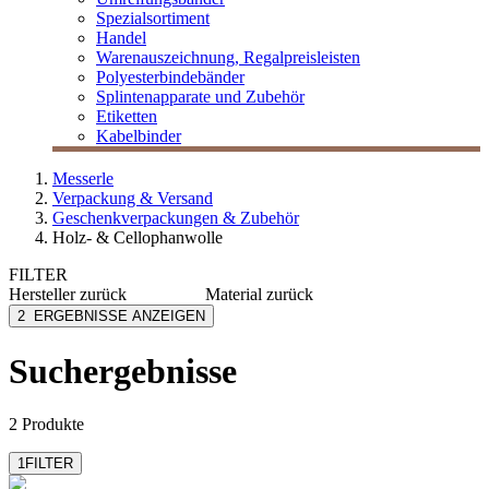
Spezialsortiment
Handel
Warenauszeichnung, Regalpreisleisten
Polyesterbindebänder
Splintenapparate und Zubehör
Etiketten
Kabelbinder
Messerle
Verpackung & Versand
Geschenkverpackungen & Zubehör
Holz- & Cellophanwolle
FILTER
Hersteller
zurück
Material
zurück
Spediline Food
Holz
2
ERGEBNISSE ANZEIGEN
Zellulose
Suchergebnisse
2 Produkte
1
FILTER