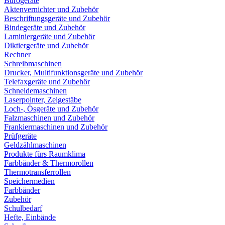
Bürogeräte
Aktenvernichter und Zubehör
Beschriftungsgeräte und Zubehör
Bindegeräte und Zubehör
Laminiergeräte und Zubehör
Diktiergeräte und Zubehör
Rechner
Schreibmaschinen
Drucker, Multifunktionsgeräte und Zubehör
Telefaxgeräte und Zubehör
Schneidemaschinen
Laserpointer, Zeigestäbe
Loch-, Ösgeräte und Zubehör
Falzmaschinen und Zubehör
Frankiermaschinen und Zubehör
Prüfgeräte
Geldzählmaschinen
Produkte fürs Raumklima
Farbbänder & Thermorollen
Thermotransferrollen
Speichermedien
Farbbänder
Zubehör
Schulbedarf
Hefte, Einbände