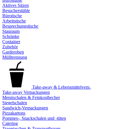
Bürostühle
Aktives Sitzen
Besucherstühle
Bürotische
Arbeitstische
Besprechungstische
Stauraum
Schränke
Container
Zubehör
Garderoben
Mülltrennung
Take-away & Lebensmittelverp.
Take-away Verpackungen
Menüschalen & Feinkostbecher
Siegelschalen
Sandwich-Verpackungen
Pizzakartons
Pommes-, Snackschalen und -tüten
Catering
Tragetaschen & Transportboxen