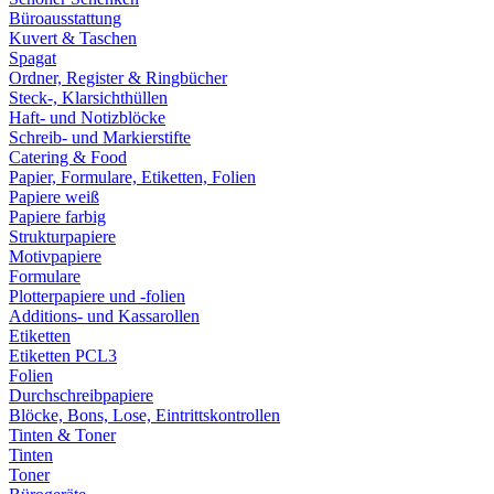
Büroausstattung
Kuvert & Taschen
Spagat
Ordner, Register & Ringbücher
Steck-, Klarsichthüllen
Haft- und Notizblöcke
Schreib- und Markierstifte
Catering & Food
Papier, Formulare, Etiketten, Folien
Papiere weiß
Papiere farbig
Strukturpapiere
Motivpapiere
Formulare
Plotterpapiere und -folien
Additions- und Kassarollen
Etiketten
Etiketten PCL3
Folien
Durchschreibpapiere
Blöcke, Bons, Lose, Eintrittskontrollen
Tinten & Toner
Tinten
Toner