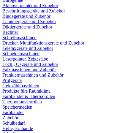
Bürogeräte
Aktenvernichter und Zubehör
Beschriftungsgeräte und Zubehör
Bindegeräte und Zubehör
Laminiergeräte und Zubehör
Diktiergeräte und Zubehör
Rechner
Schreibmaschinen
Drucker, Multifunktionsgeräte und Zubehör
Telefaxgeräte und Zubehör
Schneidemaschinen
Laserpointer, Zeigestäbe
Loch-, Ösgeräte und Zubehör
Falzmaschinen und Zubehör
Frankiermaschinen und Zubehör
Prüfgeräte
Geldzählmaschinen
Produkte fürs Raumklima
Farbbänder & Thermorollen
Thermotransferrollen
Speichermedien
Farbbänder
Zubehör
Schulbedarf
Hefte, Einbände