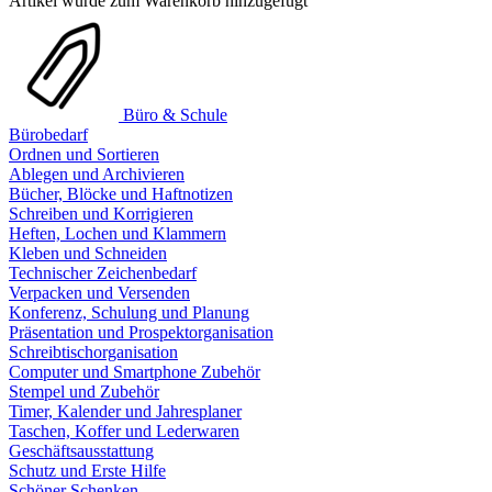
Artikel wurde zum Warenkorb hinzugefügt
Büro & Schule
Bürobedarf
Ordnen und Sortieren
Ablegen und Archivieren
Bücher, Blöcke und Haftnotizen
Schreiben und Korrigieren
Heften, Lochen und Klammern
Kleben und Schneiden
Technischer Zeichenbedarf
Verpacken und Versenden
Konferenz, Schulung und Planung
Präsentation und Prospektorganisation
Schreibtischorganisation
Computer und Smartphone Zubehör
Stempel und Zubehör
Timer, Kalender und Jahresplaner
Taschen, Koffer und Lederwaren
Geschäftsausstattung
Schutz und Erste Hilfe
Schöner Schenken