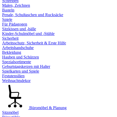
Schreiben
Malen, Zeichnen
Basteln
Penale, Schultaschen und Rucksäcke
Spiele
Für Pädagogen
Sitzkissen und -bälle
Kinder-Schulmöbel und -Stühle
Sicherheit
Arbeitsschutz, Sicherheit & Erste Hilfe
Arbeitshandschuhe
Bekleidung
Hauben und Schürzen
Spezialsortimente
Geburtstagskerzen mit Halter
Spielkarten und Spiele
Festutensilien
Weihnachtsdekor
Büromöbel & Planung
Sitzmöbel