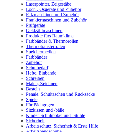
Laserpointer, Zeigestäbe
Loch-, Ösgeräte und Zubehör
Falzmaschinen und Zubehör
Frankiermaschinen und Zubehör
Prüfgeräte
Geldzählmaschinen
Produkte fürs Raumklima
Farbbänder & Thermorollen
Thermotransferrollen
Speichermedien
Farbbänder
Zubehör
Schulbedarf
Hefte, Einbände
Schreiben
Malen, Zeichnen
Basteln
Penale, Schultaschen und Rucksäcke
Spiele
Für Pädagogen
Sitzkissen und -bälle
Kinder-Schulmöbel und -Stühle
Sicherheit
Arbeitsschutz, Sicherheit & Erste Hilfe
Arbeitshandschuhe