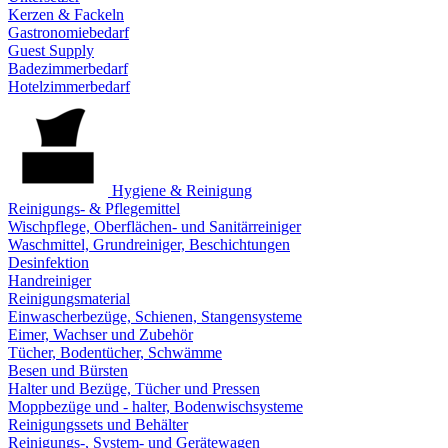
Kerzen & Fackeln
Gastronomiebedarf
Guest Supply
Badezimmerbedarf
Hotelzimmerbedarf
Hygiene & Reinigung
Reinigungs- & Pflegemittel
Wischpflege, Oberflächen- und Sanitärreiniger
Waschmittel, Grundreiniger, Beschichtungen
Desinfektion
Handreiniger
Reinigungsmaterial
Einwascherbezüge, Schienen, Stangensysteme
Eimer, Wachser und Zubehör
Tücher, Bodentücher, Schwämme
Besen und Bürsten
Halter und Bezüge, Tücher und Pressen
Moppbezüge und - halter, Bodenwischsysteme
Reinigungssets und Behälter
Reinigungs-, System- und Gerätewagen