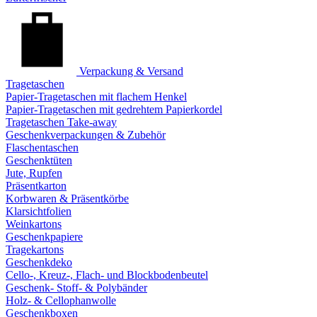
Verpackung & Versand
Tragetaschen
Papier-Tragetaschen mit flachem Henkel
Papier-Tragetaschen mit gedrehtem Papierkordel
Tragetaschen Take-away
Geschenkverpackungen & Zubehör
Flaschentaschen
Geschenktüten
Jute, Rupfen
Präsentkarton
Korbwaren & Präsentkörbe
Klarsichtfolien
Weinkartons
Geschenkpapiere
Tragekartons
Geschenkdeko
Cello-, Kreuz-, Flach- und Blockbodenbeutel
Geschenk- Stoff- & Polybänder
Holz- & Cellophanwolle
Geschenkboxen