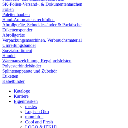
SK-Folien-Versand-, & Dokumententaschen
Folien
Palettenhauben
Hand-Automatenstrechfolien
Abrollgeräte, Schneideständer & Packtische
Etikettenspender
Abrollgeräte
Verpackungsmaschinen, Verbrauchsmaterial
Umreifungsbänder
Spezialsortiment
Handel
Warenauszeichnung, Regalpreisleisten
Polyesterbindebänder
Splintenapparate und Zubehör
Etiketten
Kabelbinder
Kataloge
Karriere
Eigenmarken
me:tex
Logisch Öko
mmmhh...
Cool and Fresh
LOGO & [I´KU]