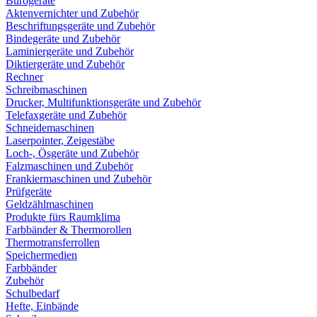
Bürogeräte
Aktenvernichter und Zubehör
Beschriftungsgeräte und Zubehör
Bindegeräte und Zubehör
Laminiergeräte und Zubehör
Diktiergeräte und Zubehör
Rechner
Schreibmaschinen
Drucker, Multifunktionsgeräte und Zubehör
Telefaxgeräte und Zubehör
Schneidemaschinen
Laserpointer, Zeigestäbe
Loch-, Ösgeräte und Zubehör
Falzmaschinen und Zubehör
Frankiermaschinen und Zubehör
Prüfgeräte
Geldzählmaschinen
Produkte fürs Raumklima
Farbbänder & Thermorollen
Thermotransferrollen
Speichermedien
Farbbänder
Zubehör
Schulbedarf
Hefte, Einbände