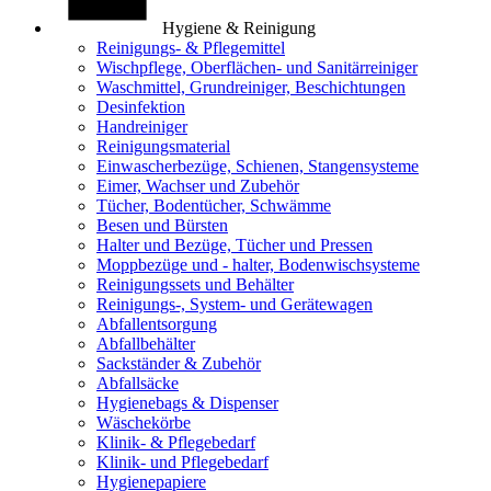
Hygiene & Reinigung
Reinigungs- & Pflegemittel
Wischpflege, Oberflächen- und Sanitärreiniger
Waschmittel, Grundreiniger, Beschichtungen
Desinfektion
Handreiniger
Reinigungsmaterial
Einwascherbezüge, Schienen, Stangensysteme
Eimer, Wachser und Zubehör
Tücher, Bodentücher, Schwämme
Besen und Bürsten
Halter und Bezüge, Tücher und Pressen
Moppbezüge und - halter, Bodenwischsysteme
Reinigungssets und Behälter
Reinigungs-, System- und Gerätewagen
Abfallentsorgung
Abfallbehälter
Sackständer & Zubehör
Abfallsäcke
Hygienebags & Dispenser
Wäschekörbe
Klinik- & Pflegebedarf
Klinik- und Pflegebedarf
Hygienepapiere