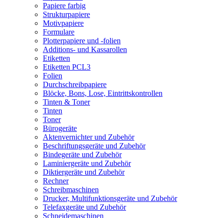
Papiere farbig
Strukturpapiere
Motivpapiere
Formulare
Plotterpapiere und -folien
Additions- und Kassarollen
Etiketten
Etiketten PCL3
Folien
Durchschreibpapiere
Blöcke, Bons, Lose, Eintrittskontrollen
Tinten & Toner
Tinten
Toner
Bürogeräte
Aktenvernichter und Zubehör
Beschriftungsgeräte und Zubehör
Bindegeräte und Zubehör
Laminiergeräte und Zubehör
Diktiergeräte und Zubehör
Rechner
Schreibmaschinen
Drucker, Multifunktionsgeräte und Zubehör
Telefaxgeräte und Zubehör
Schneidemaschinen