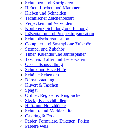
Schreiben und Korrigieren
Heften, Lochen und Klammern
Kleben und Schneiden
Technischer Zeichenbedarf
Verpacken und Versenden
Konferenz, Schulung und Planung
Präsentation und Prospektorganisation
Schreibtischorganisation
Computer und Smartphone Zubehör
Stempel und Zubehör
Timer, Kalender und Jahresplaner
Taschen, Koffer und Lederwaren
Geschäftsausstattung
Schutz und Erste Hilfe
Schöner Schenken
Büroausstattung
Kuvert & Taschen
Spagat
Ordner, Register & Ringbücher
Steck-, Klarsichthüllen
Haft- und Notizblöcke
Schreib- und Markierstifte
Catering & Food
Papier, Formulare, Etiketten, Folien
Papiere weiß