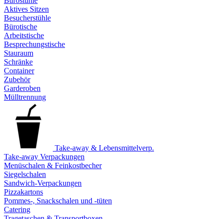
Bürostühle
Aktives Sitzen
Besucherstühle
Bürotische
Arbeitstische
Besprechungstische
Stauraum
Schränke
Container
Zubehör
Garderoben
Mülltrennung
Take-away & Lebensmittelverp.
Take-away Verpackungen
Menüschalen & Feinkostbecher
Siegelschalen
Sandwich-Verpackungen
Pizzakartons
Pommes-, Snackschalen und -tüten
Catering
Tragetaschen & Transportboxen