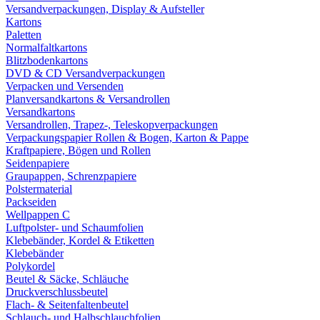
Versandverpackungen, Display & Aufsteller
Kartons
Paletten
Normalfaltkartons
Blitzbodenkartons
DVD & CD Versandverpackungen
Verpacken und Versenden
Planversandkartons & Versandrollen
Versandkartons
Versandrollen, Trapez-, Teleskopverpackungen
Verpackungspapier Rollen & Bogen, Karton & Pappe
Kraftpapiere, Bögen und Rollen
Seidenpapiere
Graupappen, Schrenzpapiere
Polstermaterial
Packseiden
Wellpappen C
Luftpolster- und Schaumfolien
Klebebänder, Kordel & Etiketten
Klebebänder
Polykordel
Beutel & Säcke, Schläuche
Druckverschlussbeutel
Flach- & Seitenfaltenbeutel
Schlauch- und Halbschlauchfolien