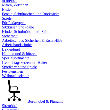
Schreiben
Malen, Zeichnen
Basteln
Penale, Schultaschen und Rucksäcke
Spiele
Für Pädagogen
Sitzkissen und -bälle
Kinder-Schulmöbel und -Stühle
Sicherheit
Arbeitsschutz, Sicherheit & Erste Hilfe
Arbeitshandschuhe
Bekleidung
Hauben und Schürzen
Spezialsortimente
Geburtstagskerzen mit Halter
Spielkarten und Spiele
Festutensilien
Weihnachtsdekor
Büromöbel & Planung
Sitzmöbel