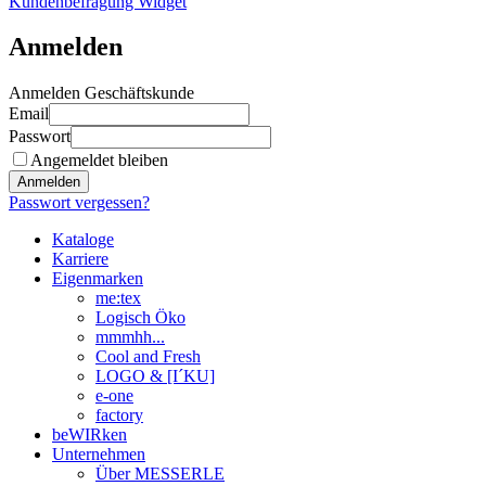
Kundenbefragung Widget
Anmelden
Anmelden Geschäftskunde
Email
Passwort
Angemeldet bleiben
Anmelden
Passwort vergessen?
Kataloge
Karriere
Eigenmarken
me:tex
Logisch Öko
mmmhh...
Cool and Fresh
LOGO & [I´KU]
e-one
factory
beWIRken
Unternehmen
Über MESSERLE