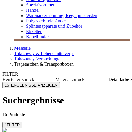
Spezialsortiment
Handel
Warenauszeichnung, Regalpreisleisten
Polyesterbindebänder
Splintenapparate und Zubehör
Etiketten
Kabelbinder
Messerle
Take-away & Lebensmittelverp.
Take-away Verpackungen
Tragetaschen & Transportboxen
FILTER
Hersteller
zurück
Material
zurück
Detailfarbe
Carpad
Papier
blau
16
ERGEBNISSE ANZEIGEN
Egepack
Karton
bordeau
LOGISCH ÖKO
PP
braun
Suchergebnisse
MESSERLE
rPET
grau/sch
mmmhh...
Kunststoff
orange
mehr anzeigen
mehr anzeig
16 Produkte
1
FILTER