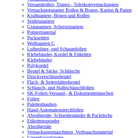
Versandrollen, Trapez-, Teleskopverpackungen
Verpackungspapier Rollen & Bogen, Karton & Pappe
Kraftpapiere, Bögen und Rollen
Seidenpapiere
Graupappen, Schrenzpapiere
Polstermaterial
Packseiden
Wellpappen C
Luftpolster- und Schaumfolien
Klebebänder, Kordel & Etiketten
Klebebänder
Polykordel
Beutel & Säcke, Schläuche
Druckverschlussbeutel
Flach- & Seitenfaltenbeutel
Schlauch- und Halbschlauchfolien
SK-Folien-Versand-, & Dokumententaschen
Folien
Palettenhauben
Hand-Automatenstrechfolien
Abrollgeräte, Schneideständer & Packtische
Etikettenspender
Abrollgeräte
Verpackungsmaschinen, Verbrauchsmaterial
Umreifungsbänder