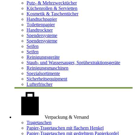
Putz- & Mehrzwecktücher
Küchenrollen & Servietten
Kosmetik & Taschentücher
Handtuchpapier
Toilettenpapier
Handtrockner
Spendersysteme
Spendersysteme
Seifen
Seifen
Reinigungsgeräte
Staub- und Wassersauger, Sprühextraktionsgeräte
Reinigungsmaschinen
Spezialsortimente
Sicherheitsequipment
Lufterfrischer
Verpackung & Versand
Tragetaschen
Papier-Tragetaschen mit flachem Henkel
Papier-Tragetaschen mit gedrehtem Papierkordel