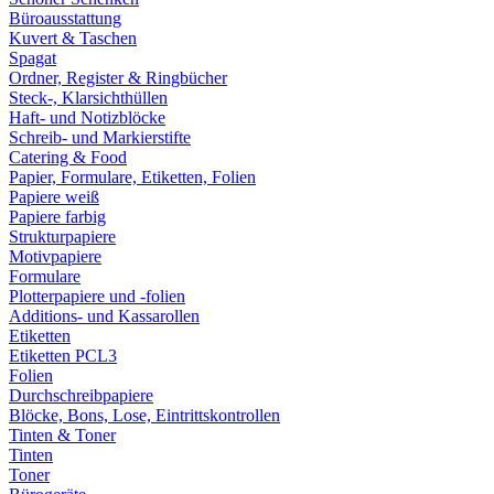
Büroausstattung
Kuvert & Taschen
Spagat
Ordner, Register & Ringbücher
Steck-, Klarsichthüllen
Haft- und Notizblöcke
Schreib- und Markierstifte
Catering & Food
Papier, Formulare, Etiketten, Folien
Papiere weiß
Papiere farbig
Strukturpapiere
Motivpapiere
Formulare
Plotterpapiere und -folien
Additions- und Kassarollen
Etiketten
Etiketten PCL3
Folien
Durchschreibpapiere
Blöcke, Bons, Lose, Eintrittskontrollen
Tinten & Toner
Tinten
Toner