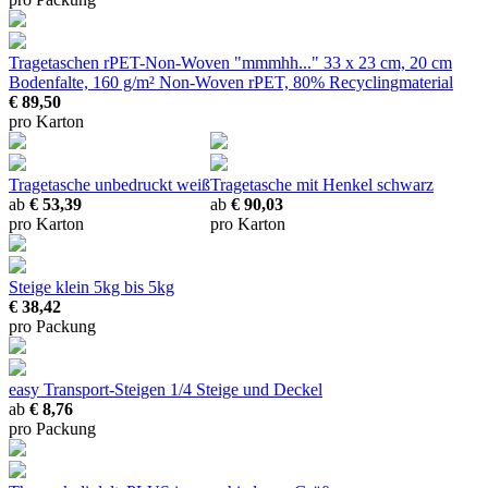
Tragetaschen rPET-Non-Woven "mmmhh..."
33 x 23 cm, 20 cm
Bodenfalte, 160 g/m² Non-Woven rPET, 80% Recyclingmaterial
€ 89,50
pro Karton
Tragetasche unbedruckt weiß
Tragetasche mit Henkel schwarz
ab
€ 53,39
ab
€ 90,03
pro Karton
pro Karton
Steige klein 5kg
bis 5kg
€ 38,42
pro Packung
easy Transport-Steigen 1/4
Steige und Deckel
ab
€ 8,76
pro Packung