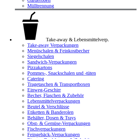
Garderoben
Mülltrennung
Take-away & Lebensmittelverp.
Take-away Verpackungen
Menüschalen & Feinkostbecher
Siegelschalen
Sandwich-Verpackungen
Pizzakartons
Pommes-, Snackschalen und -tüten
Catering
Tragetaschen & Transportboxen
Einweg-Geschirr
Becher, Flaschen & Zubehör
Lebensmittelverpackungen
Beutel & Verschlüsse
Etiketten & Banderolen
Behälter, Dosen & Trays
Obst- & Gemüse-Verpackungen
Fischverpackungen
Feingebäck-Verpackungen