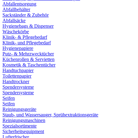
Abfallentsorgung
Abfallbehälter
Sackständer & Zubehör
Abfallsäcke
Hygienebags & Dispenser
Wäschekörbe
Klinik- & Pflegebedarf
Klinik- und Pflegebedarf
Hygienepapiere
Putz- & Mehrzwecktücher
Küchenrollen & Servietten
Kosmetik & Taschentücher
Handtuchpapier
Toilettenpapier
Handtrockner
Spendersysteme
Spendersysteme
Seifen
Seifen
Reinigungsgeräte
Staub- und Wassersauger, Sprühextraktionsgeräte
Reinigungsmaschinen
Spezialsortimente
Sicherheitsequipment
Lufterfrischer