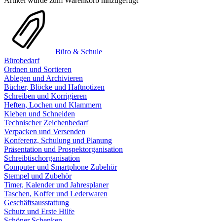
Artikel wurde zum Warenkorb hinzugefügt
Büro & Schule
Bürobedarf
Ordnen und Sortieren
Ablegen und Archivieren
Bücher, Blöcke und Haftnotizen
Schreiben und Korrigieren
Heften, Lochen und Klammern
Kleben und Schneiden
Technischer Zeichenbedarf
Verpacken und Versenden
Konferenz, Schulung und Planung
Präsentation und Prospektorganisation
Schreibtischorganisation
Computer und Smartphone Zubehör
Stempel und Zubehör
Timer, Kalender und Jahresplaner
Taschen, Koffer und Lederwaren
Geschäftsausstattung
Schutz und Erste Hilfe
Schöner Schenken