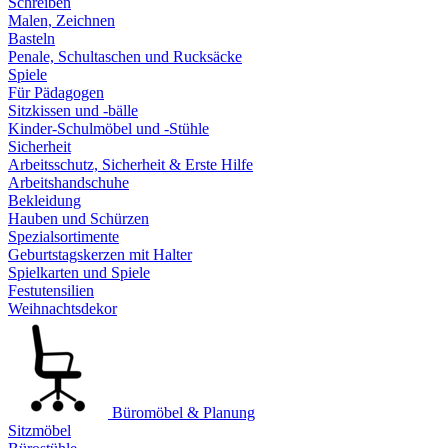
Schreiben
Malen, Zeichnen
Basteln
Penale, Schultaschen und Rucksäcke
Spiele
Für Pädagogen
Sitzkissen und -bälle
Kinder-Schulmöbel und -Stühle
Sicherheit
Arbeitsschutz, Sicherheit & Erste Hilfe
Arbeitshandschuhe
Bekleidung
Hauben und Schürzen
Spezialsortimente
Geburtstagskerzen mit Halter
Spielkarten und Spiele
Festutensilien
Weihnachtsdekor
Büromöbel & Planung
Sitzmöbel