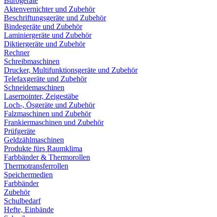
Bürogeräte
Aktenvernichter und Zubehör
Beschriftungsgeräte und Zubehör
Bindegeräte und Zubehör
Laminiergeräte und Zubehör
Diktiergeräte und Zubehör
Rechner
Schreibmaschinen
Drucker, Multifunktionsgeräte und Zubehör
Telefaxgeräte und Zubehör
Schneidemaschinen
Laserpointer, Zeigestäbe
Loch-, Ösgeräte und Zubehör
Falzmaschinen und Zubehör
Frankiermaschinen und Zubehör
Prüfgeräte
Geldzählmaschinen
Produkte fürs Raumklima
Farbbänder & Thermorollen
Thermotransferrollen
Speichermedien
Farbbänder
Zubehör
Schulbedarf
Hefte, Einbände