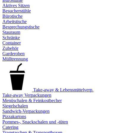
Bürostühle
Aktives Sitzen
Besucherstühle
Bürotische
Arbeitstische
Besprechungstische
Stauraum
Schränke
Container
Zubehör
Garderoben
Mülltrennung
Take-away & Lebensmittelverp.
Take-away Verpackungen
Menüschalen & Feinkostbecher
Siegelschalen
Sandwich-Verpackungen
Pizzakartons
Pommes-, Snackschalen und -tüten
Catering
Tragetaschen & Transportboxen