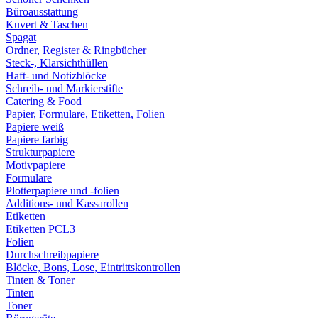
Büroausstattung
Kuvert & Taschen
Spagat
Ordner, Register & Ringbücher
Steck-, Klarsichthüllen
Haft- und Notizblöcke
Schreib- und Markierstifte
Catering & Food
Papier, Formulare, Etiketten, Folien
Papiere weiß
Papiere farbig
Strukturpapiere
Motivpapiere
Formulare
Plotterpapiere und -folien
Additions- und Kassarollen
Etiketten
Etiketten PCL3
Folien
Durchschreibpapiere
Blöcke, Bons, Lose, Eintrittskontrollen
Tinten & Toner
Tinten
Toner