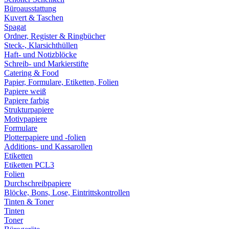
Büroausstattung
Kuvert & Taschen
Spagat
Ordner, Register & Ringbücher
Steck-, Klarsichthüllen
Haft- und Notizblöcke
Schreib- und Markierstifte
Catering & Food
Papier, Formulare, Etiketten, Folien
Papiere weiß
Papiere farbig
Strukturpapiere
Motivpapiere
Formulare
Plotterpapiere und -folien
Additions- und Kassarollen
Etiketten
Etiketten PCL3
Folien
Durchschreibpapiere
Blöcke, Bons, Lose, Eintrittskontrollen
Tinten & Toner
Tinten
Toner