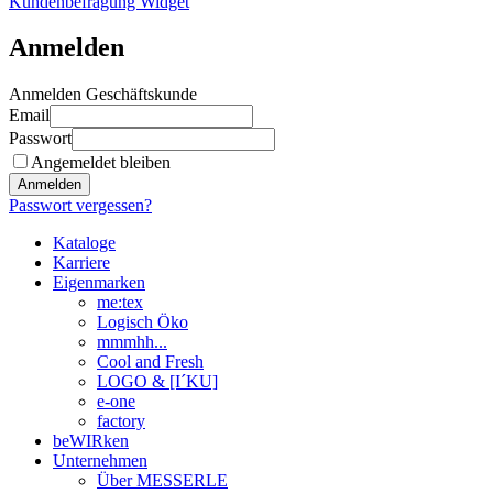
Kundenbefragung Widget
Anmelden
Anmelden Geschäftskunde
Email
Passwort
Angemeldet bleiben
Anmelden
Passwort vergessen?
Kataloge
Karriere
Eigenmarken
me:tex
Logisch Öko
mmmhh...
Cool and Fresh
LOGO & [I´KU]
e-one
factory
beWIRken
Unternehmen
Über MESSERLE