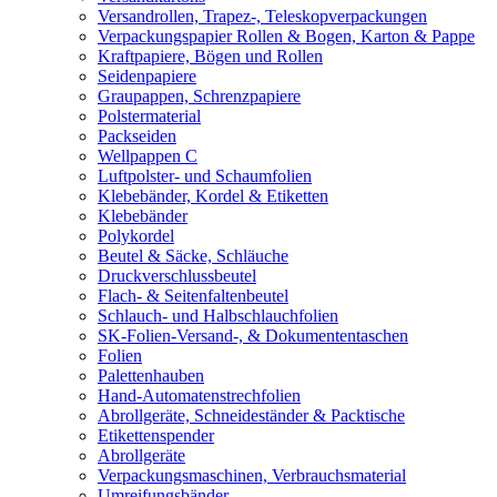
Versandrollen, Trapez-, Teleskopverpackungen
Verpackungspapier Rollen & Bogen, Karton & Pappe
Kraftpapiere, Bögen und Rollen
Seidenpapiere
Graupappen, Schrenzpapiere
Polstermaterial
Packseiden
Wellpappen C
Luftpolster- und Schaumfolien
Klebebänder, Kordel & Etiketten
Klebebänder
Polykordel
Beutel & Säcke, Schläuche
Druckverschlussbeutel
Flach- & Seitenfaltenbeutel
Schlauch- und Halbschlauchfolien
SK-Folien-Versand-, & Dokumententaschen
Folien
Palettenhauben
Hand-Automatenstrechfolien
Abrollgeräte, Schneideständer & Packtische
Etikettenspender
Abrollgeräte
Verpackungsmaschinen, Verbrauchsmaterial
Umreifungsbänder