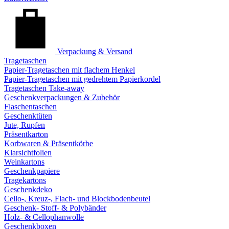
Verpackung & Versand
Tragetaschen
Papier-Tragetaschen mit flachem Henkel
Papier-Tragetaschen mit gedrehtem Papierkordel
Tragetaschen Take-away
Geschenkverpackungen & Zubehör
Flaschentaschen
Geschenktüten
Jute, Rupfen
Präsentkarton
Korbwaren & Präsentkörbe
Klarsichtfolien
Weinkartons
Geschenkpapiere
Tragekartons
Geschenkdeko
Cello-, Kreuz-, Flach- und Blockbodenbeutel
Geschenk- Stoff- & Polybänder
Holz- & Cellophanwolle
Geschenkboxen