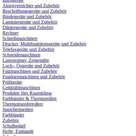
Bürogeräte
Aktenvernichter und Zubehör
Beschriftungsgeräte und Zubehör
Bindegeräte und Zubehör
Laminiergeräte und Zubehör
Diktiergeräte und Zubehör
Rechner
Schreibmaschinen
Drucker, Multifunktionsgeräte und Zubehör
Telefaxgeräte und Zubehör
Schneidemaschinen
Laserpointer, Zeigestäbe
Loch-, Ösgeräte und Zubehör
Falzmaschinen und Zubehör
Frankiermaschinen und Zubehör
Prüfgeräte
Geldzählmaschinen
Produkte fürs Raumklima
Farbbänder & Thermorollen
Thermotransferrollen
Speichermedien
Farbbänder
Zubehör
Schulbedarf
Hefte, Einbände