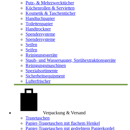
Putz- & Mehrzwecktücher
Küchenrollen & Servietten
Kosmetik & Taschentücher
Handtuchpapier
Toilettenpapier
Handtrockner
Spendersysteme
Spendersysteme
Seifen
Seifen
Reinigungsgeräte
Staub- und Wassersauger, Sprühextraktionsgeräte
Reinigungsmaschinen
Spezialsortimente
Sicherheitsequipment
Lufterfrischer
Verpackung & Versand
Tragetaschen
Papier-Tragetaschen mit flachem Henkel
Papier-Tragetaschen mit gedrehtem Papierkordel