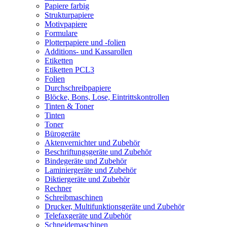
Papiere farbig
Strukturpapiere
Motivpapiere
Formulare
Plotterpapiere und -folien
Additions- und Kassarollen
Etiketten
Etiketten PCL3
Folien
Durchschreibpapiere
Blöcke, Bons, Lose, Eintrittskontrollen
Tinten & Toner
Tinten
Toner
Bürogeräte
Aktenvernichter und Zubehör
Beschriftungsgeräte und Zubehör
Bindegeräte und Zubehör
Laminiergeräte und Zubehör
Diktiergeräte und Zubehör
Rechner
Schreibmaschinen
Drucker, Multifunktionsgeräte und Zubehör
Telefaxgeräte und Zubehör
Schneidemaschinen