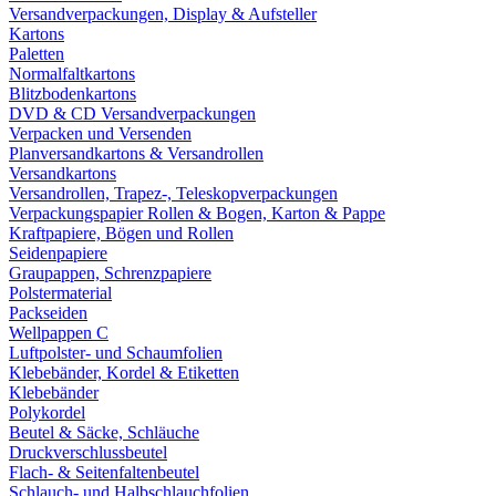
Versandverpackungen, Display & Aufsteller
Kartons
Paletten
Normalfaltkartons
Blitzbodenkartons
DVD & CD Versandverpackungen
Verpacken und Versenden
Planversandkartons & Versandrollen
Versandkartons
Versandrollen, Trapez-, Teleskopverpackungen
Verpackungspapier Rollen & Bogen, Karton & Pappe
Kraftpapiere, Bögen und Rollen
Seidenpapiere
Graupappen, Schrenzpapiere
Polstermaterial
Packseiden
Wellpappen C
Luftpolster- und Schaumfolien
Klebebänder, Kordel & Etiketten
Klebebänder
Polykordel
Beutel & Säcke, Schläuche
Druckverschlussbeutel
Flach- & Seitenfaltenbeutel
Schlauch- und Halbschlauchfolien