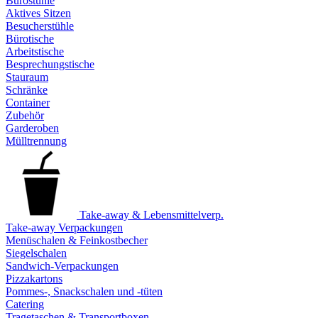
Bürostühle
Aktives Sitzen
Besucherstühle
Bürotische
Arbeitstische
Besprechungstische
Stauraum
Schränke
Container
Zubehör
Garderoben
Mülltrennung
Take-away & Lebensmittelverp.
Take-away Verpackungen
Menüschalen & Feinkostbecher
Siegelschalen
Sandwich-Verpackungen
Pizzakartons
Pommes-, Snackschalen und -tüten
Catering
Tragetaschen & Transportboxen