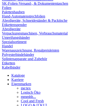
SK-Folien-Versand-, & Dokumententaschen
Folien
Palettenhauben
Hand-Automatenstrechfolien
Abrollgeräte, Schneideständer & Packtische
Etikettenspender
Abrollgeräte
Verpackungsmaschinen, Verbrauchsmaterial
Umreifungsbänder
Spezialsortiment
Handel
Warenauszeichnung, Regalpreisleisten
Polyesterbindebänder
Splintenapparate und Zubehör
Etiketten
Kabelbinder
Kataloge
Karriere
Eigenmarken
me:tex
Logisch Öko
mmmhh...
Cool and Fresh
LOGO & [I´KU]