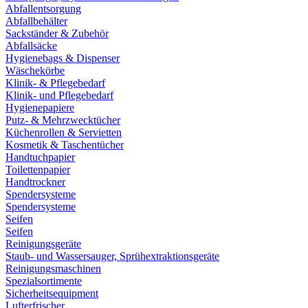
Abfallentsorgung
Abfallbehälter
Sackständer & Zubehör
Abfallsäcke
Hygienebags & Dispenser
Wäschekörbe
Klinik- & Pflegebedarf
Klinik- und Pflegebedarf
Hygienepapiere
Putz- & Mehrzwecktücher
Küchenrollen & Servietten
Kosmetik & Taschentücher
Handtuchpapier
Toilettenpapier
Handtrockner
Spendersysteme
Spendersysteme
Seifen
Seifen
Reinigungsgeräte
Staub- und Wassersauger, Sprühextraktionsgeräte
Reinigungsmaschinen
Spezialsortimente
Sicherheitsequipment
Lufterfrischer