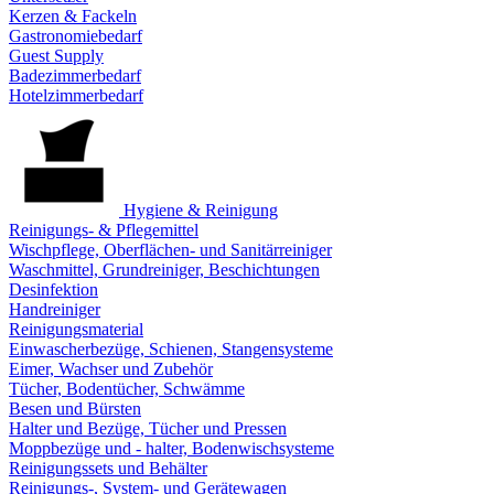
Kerzen & Fackeln
Gastronomiebedarf
Guest Supply
Badezimmerbedarf
Hotelzimmerbedarf
Hygiene & Reinigung
Reinigungs- & Pflegemittel
Wischpflege, Oberflächen- und Sanitärreiniger
Waschmittel, Grundreiniger, Beschichtungen
Desinfektion
Handreiniger
Reinigungsmaterial
Einwascherbezüge, Schienen, Stangensysteme
Eimer, Wachser und Zubehör
Tücher, Bodentücher, Schwämme
Besen und Bürsten
Halter und Bezüge, Tücher und Pressen
Moppbezüge und - halter, Bodenwischsysteme
Reinigungssets und Behälter
Reinigungs-, System- und Gerätewagen