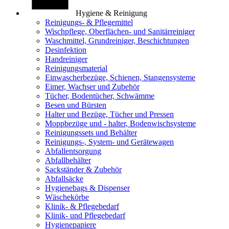
Hygiene & Reinigung
Reinigungs- & Pflegemittel
Wischpflege, Oberflächen- und Sanitärreiniger
Waschmittel, Grundreiniger, Beschichtungen
Desinfektion
Handreiniger
Reinigungsmaterial
Einwascherbezüge, Schienen, Stangensysteme
Eimer, Wachser und Zubehör
Tücher, Bodentücher, Schwämme
Besen und Bürsten
Halter und Bezüge, Tücher und Pressen
Moppbezüge und - halter, Bodenwischsysteme
Reinigungssets und Behälter
Reinigungs-, System- und Gerätewagen
Abfallentsorgung
Abfallbehälter
Sackständer & Zubehör
Abfallsäcke
Hygienebags & Dispenser
Wäschekörbe
Klinik- & Pflegebedarf
Klinik- und Pflegebedarf
Hygienepapiere