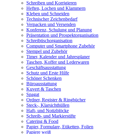
Schreiben und Korrigieren
Heften, Lochen und Klammern
Kleben und Schneiden
Technischer Zeichenbedarf
Verpacken und Versenden
Konferenz, Schulung und Planung
Präsentation und Prospektorganisation
Schreibtischorganisation
Computer und Smartphone Zubehör
Stempel und Zubehör
Timer, Kalender und Jahresplaner
Taschen, Koffer und Lederwaren
Geschäftsausstattung
Schutz und Erste Hilfe
Schöner Schenken
Büroausstattung
Kuvert & Taschen
Spagat
Ordner, Register & Ringbücher
Steck-, Klarsichthüllen
Haft- und Notizblöcke
Schreib- und Markierstifte
Catering & Food
Papier, Formulare, Etiketten, Folien
Papiere weiß