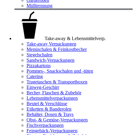
Garderoben
Mülltrennung
Take-away & Lebensmittelverp.
Take-away Verpackungen
Menüschalen & Feinkostbecher
Siegelschalen
Sandwich-Verpackungen
Pizzakartons
Pommes-, Snackschalen und -tüten
Catering
Tragetaschen & Transportboxen
Einweg-Geschirr
Becher, Flaschen & Zubehör
Lebensmittelverpackungen
Beutel & Verschlüsse
Etiketten & Banderolen
Behälter, Dosen & Trays
Obst- & Gemüse-Verpackungen
Fischverpackungen
Feingebäck-Verpackungen