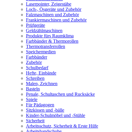
Laserpointer, Zeigestäbe
Loch-, Ösgeräte und Zubehör
Falzmaschinen und Zubehör
Frankiermaschinen und Zubehör
Prüfgeräte
Geldzählmaschinen
Produkte fürs Raumklima
Farbbänder & Thermorollen
Thermotransferrollen
Speichermedien
Farbbänder
Zubehör
Schulbedarf
Hefte, Einbände
Schreiben
Malen, Zeichnen
Basteln
Penale, Schultaschen und Rucksäcke
Spiele
Für Pädagogen
Sitzkissen und -bälle
Kinder-Schulmöbel und -Stühle
Sicherheit
Arbeitsschutz, Sicherheit & Erste Hilfe
Arbeitshandschuhe