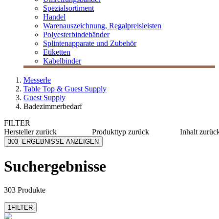
Spezialsortiment
Handel
Warenauszeichnung, Regalpreisleisten
Polyesterbindebänder
Splintenapparate und Zubehör
Etiketten
Kabelbinder
Messerle
Table Top & Guest Supply
Guest Supply
Badezimmerbedarf
FILTER
Hersteller
zurück
Produkttyp
zurück
Inhalt
zurüc
Anyah
Accessoire
≤ 50 g
303
ERGEBNISSE ANZEIGEN
Century Gothic
Badezusatz
≤ 300 m
Dadaumpa
Becher
300-100
Suchergebnisse
Futura
Bodylotion
≥ 1000 
Geneva Green
Conditioner
mehr anzeigen
mehr anzeigen
303 Produkte
1
FILTER