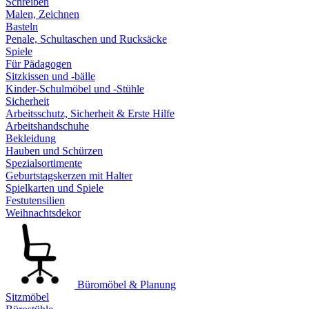
Schreiben
Malen, Zeichnen
Basteln
Penale, Schultaschen und Rucksäcke
Spiele
Für Pädagogen
Sitzkissen und -bälle
Kinder-Schulmöbel und -Stühle
Sicherheit
Arbeitsschutz, Sicherheit & Erste Hilfe
Arbeitshandschuhe
Bekleidung
Hauben und Schürzen
Spezialsortimente
Geburtstagskerzen mit Halter
Spielkarten und Spiele
Festutensilien
Weihnachtsdekor
Büromöbel & Planung
Sitzmöbel