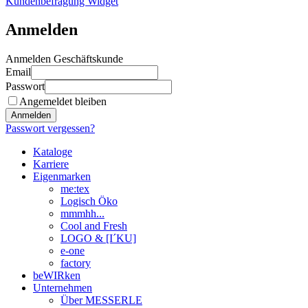
Kundenbefragung Widget
Anmelden
Anmelden Geschäftskunde
Email
Passwort
Angemeldet bleiben
Anmelden
Passwort vergessen?
Kataloge
Karriere
Eigenmarken
me:tex
Logisch Öko
mmmhh...
Cool and Fresh
LOGO & [I´KU]
e-one
factory
beWIRken
Unternehmen
Über MESSERLE