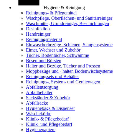
Hygiene & Reinigung
Reinigungs- & Pflegemittel
Wischpflege, Oberflächen- und Sanitärreiniger
Waschmittel, Grundreiniger, Beschichtungen
Desinfektion
Handreiniger
Reinigungsmaterial
Einwascherbezüge, Schienen, Stangensysteme
Eimer, Wachser und Zubehör
Tücher, Bodentücher, Schwämme
Besen und Bürsten
Halter und Bezüge, Tücher und Pressen
Moppbezüge und - halter, Bodenwischsysteme
Reinigungssets und Behälter
Reinigungs-, System- und Gerätewagen
Abfallentsorgung
Abfallbehälter
Sackständer & Zubehör
Abfallsäcke
Hygienebags & Dispenser
Wäschekörbe
Klinik- & Pflegebedarf
Klinik- und Pflegebedarf
Hygienepapiere