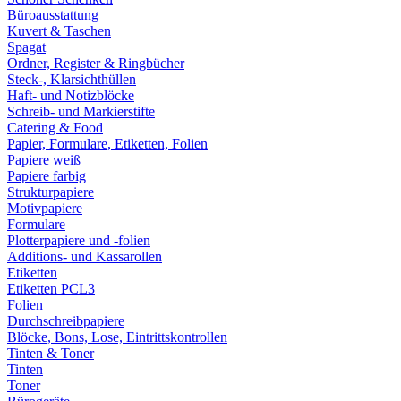
Büroausstattung
Kuvert & Taschen
Spagat
Ordner, Register & Ringbücher
Steck-, Klarsichthüllen
Haft- und Notizblöcke
Schreib- und Markierstifte
Catering & Food
Papier, Formulare, Etiketten, Folien
Papiere weiß
Papiere farbig
Strukturpapiere
Motivpapiere
Formulare
Plotterpapiere und -folien
Additions- und Kassarollen
Etiketten
Etiketten PCL3
Folien
Durchschreibpapiere
Blöcke, Bons, Lose, Eintrittskontrollen
Tinten & Toner
Tinten
Toner