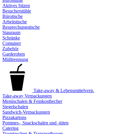
Bürostühle
Aktives Sitzen
Besucherstühle
Bürotische
Arbeitstische
Besprechungstische
Stauraum
Schränke
Container
Zubehör
Garderoben
Mülltrennung
Take-away & Lebensmittelverp.
Take-away Verpackungen
Menüschalen & Feinkostbecher
Siegelschalen
Sandwich-Verpackungen
Pizzakartons
Pommes-, Snackschalen und -tüten
Catering
Tragetaschen & Transportboxen