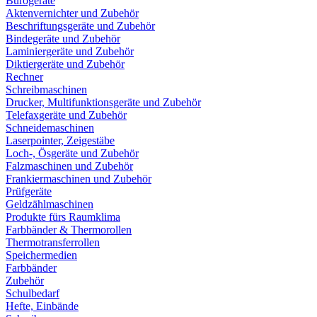
Bürogeräte
Aktenvernichter und Zubehör
Beschriftungsgeräte und Zubehör
Bindegeräte und Zubehör
Laminiergeräte und Zubehör
Diktiergeräte und Zubehör
Rechner
Schreibmaschinen
Drucker, Multifunktionsgeräte und Zubehör
Telefaxgeräte und Zubehör
Schneidemaschinen
Laserpointer, Zeigestäbe
Loch-, Ösgeräte und Zubehör
Falzmaschinen und Zubehör
Frankiermaschinen und Zubehör
Prüfgeräte
Geldzählmaschinen
Produkte fürs Raumklima
Farbbänder & Thermorollen
Thermotransferrollen
Speichermedien
Farbbänder
Zubehör
Schulbedarf
Hefte, Einbände