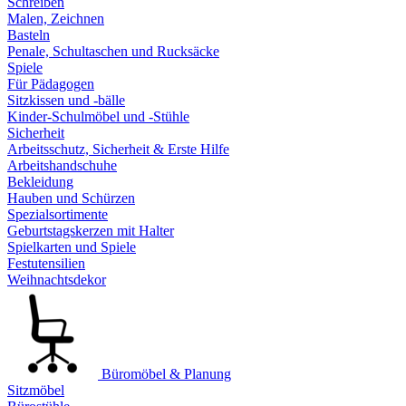
Schreiben
Malen, Zeichnen
Basteln
Penale, Schultaschen und Rucksäcke
Spiele
Für Pädagogen
Sitzkissen und -bälle
Kinder-Schulmöbel und -Stühle
Sicherheit
Arbeitsschutz, Sicherheit & Erste Hilfe
Arbeitshandschuhe
Bekleidung
Hauben und Schürzen
Spezialsortimente
Geburtstagskerzen mit Halter
Spielkarten und Spiele
Festutensilien
Weihnachtsdekor
Büromöbel & Planung
Sitzmöbel