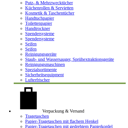
Putz- & Mehrzwecktücher
Küchenrollen & Servietten
Kosmetik & Taschentücher
Handtuchpapier
Toilettenpapier
Handtrockner
Spendersysteme
Spendersysteme
Seifen
Seifen
Reinigungsgeräte
Staub- und Wassersauger, Sprühextraktionsgeräte
Reinigungsmaschinen
Spezialsortimente
Sicherheitsequipment
Lufterfrischer
Verpackung & Versand
Tragetaschen
Papier-Tragetaschen mit flachem Henkel
Papier-Tragetaschen mit gedrehtem Papierkordel