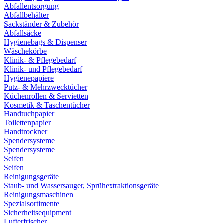
Abfallentsorgung
Abfallbehälter
Sackständer & Zubehör
Abfallsäcke
Hygienebags & Dispenser
Wäschekörbe
Klinik- & Pflegebedarf
Klinik- und Pflegebedarf
Hygienepapiere
Putz- & Mehrzwecktücher
Küchenrollen & Servietten
Kosmetik & Taschentücher
Handtuchpapier
Toilettenpapier
Handtrockner
Spendersysteme
Spendersysteme
Seifen
Seifen
Reinigungsgeräte
Staub- und Wassersauger, Sprühextraktionsgeräte
Reinigungsmaschinen
Spezialsortimente
Sicherheitsequipment
Lufterfrischer