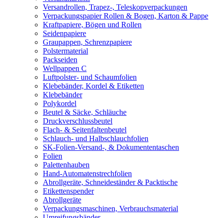
Versandrollen, Trapez-, Teleskopverpackungen
Verpackungspapier Rollen & Bogen, Karton & Pappe
Kraftpapiere, Bögen und Rollen
Seidenpapiere
Graupappen, Schrenzpapiere
Polstermaterial
Packseiden
Wellpappen C
Luftpolster- und Schaumfolien
Klebebänder, Kordel & Etiketten
Klebebänder
Polykordel
Beutel & Säcke, Schläuche
Druckverschlussbeutel
Flach- & Seitenfaltenbeutel
Schlauch- und Halbschlauchfolien
SK-Folien-Versand-, & Dokumententaschen
Folien
Palettenhauben
Hand-Automatenstrechfolien
Abrollgeräte, Schneideständer & Packtische
Etikettenspender
Abrollgeräte
Verpackungsmaschinen, Verbrauchsmaterial
Umreifungsbänder