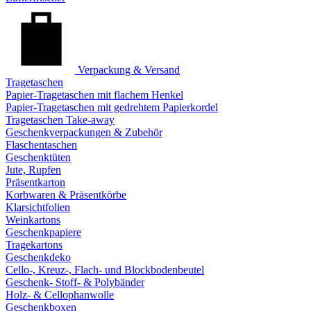
Verpackung & Versand
Tragetaschen
Papier-Tragetaschen mit flachem Henkel
Papier-Tragetaschen mit gedrehtem Papierkordel
Tragetaschen Take-away
Geschenkverpackungen & Zubehör
Flaschentaschen
Geschenktüten
Jute, Rupfen
Präsentkarton
Korbwaren & Präsentkörbe
Klarsichtfolien
Weinkartons
Geschenkpapiere
Tragekartons
Geschenkdeko
Cello-, Kreuz-, Flach- und Blockbodenbeutel
Geschenk- Stoff- & Polybänder
Holz- & Cellophanwolle
Geschenkboxen