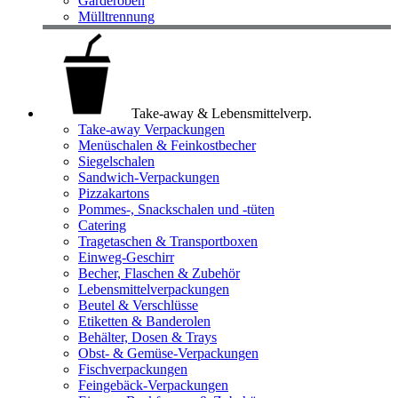
Garderoben
Mülltrennung
Take-away & Lebensmittelverp.
Take-away Verpackungen
Menüschalen & Feinkostbecher
Siegelschalen
Sandwich-Verpackungen
Pizzakartons
Pommes-, Snackschalen und -tüten
Catering
Tragetaschen & Transportboxen
Einweg-Geschirr
Becher, Flaschen & Zubehör
Lebensmittelverpackungen
Beutel & Verschlüsse
Etiketten & Banderolen
Behälter, Dosen & Trays
Obst- & Gemüse-Verpackungen
Fischverpackungen
Feingebäck-Verpackungen