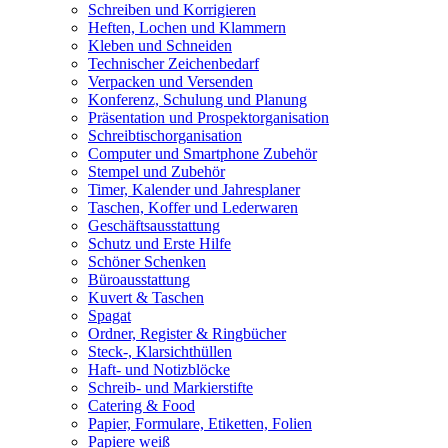
Schreiben und Korrigieren
Heften, Lochen und Klammern
Kleben und Schneiden
Technischer Zeichenbedarf
Verpacken und Versenden
Konferenz, Schulung und Planung
Präsentation und Prospektorganisation
Schreibtischorganisation
Computer und Smartphone Zubehör
Stempel und Zubehör
Timer, Kalender und Jahresplaner
Taschen, Koffer und Lederwaren
Geschäftsausstattung
Schutz und Erste Hilfe
Schöner Schenken
Büroausstattung
Kuvert & Taschen
Spagat
Ordner, Register & Ringbücher
Steck-, Klarsichthüllen
Haft- und Notizblöcke
Schreib- und Markierstifte
Catering & Food
Papier, Formulare, Etiketten, Folien
Papiere weiß