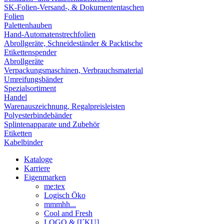
SK-Folien-Versand-, & Dokumententaschen
Folien
Palettenhauben
Hand-Automatenstrechfolien
Abrollgeräte, Schneideständer & Packtische
Etikettenspender
Abrollgeräte
Verpackungsmaschinen, Verbrauchsmaterial
Umreifungsbänder
Spezialsortiment
Handel
Warenauszeichnung, Regalpreisleisten
Polyesterbindebänder
Splintenapparate und Zubehör
Etiketten
Kabelbinder
Kataloge
Karriere
Eigenmarken
me:tex
Logisch Öko
mmmhh...
Cool and Fresh
LOGO & [I´KU]