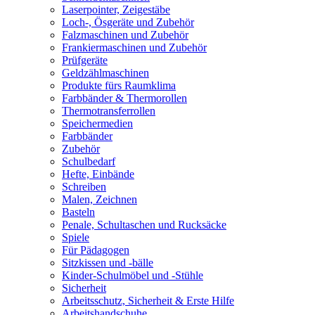
Laserpointer, Zeigestäbe
Loch-, Ösgeräte und Zubehör
Falzmaschinen und Zubehör
Frankiermaschinen und Zubehör
Prüfgeräte
Geldzählmaschinen
Produkte fürs Raumklima
Farbbänder & Thermorollen
Thermotransferrollen
Speichermedien
Farbbänder
Zubehör
Schulbedarf
Hefte, Einbände
Schreiben
Malen, Zeichnen
Basteln
Penale, Schultaschen und Rucksäcke
Spiele
Für Pädagogen
Sitzkissen und -bälle
Kinder-Schulmöbel und -Stühle
Sicherheit
Arbeitsschutz, Sicherheit & Erste Hilfe
Arbeitshandschuhe