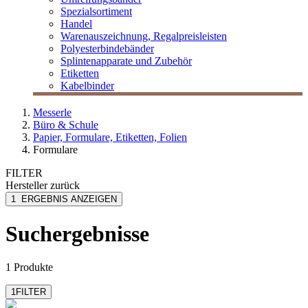
Spezialsortiment
Handel
Warenauszeichnung, Regalpreisleisten
Polyesterbindebänder
Splintenapparate und Zubehör
Etiketten
Kabelbinder
Messerle
Büro & Schule
Papier, Formulare, Etiketten, Folien
Formulare
FILTER
Hersteller
zurück
Sigel
1
ERGEBNIS ANZEIGEN
Suchergebnisse
1 Produkte
1
FILTER