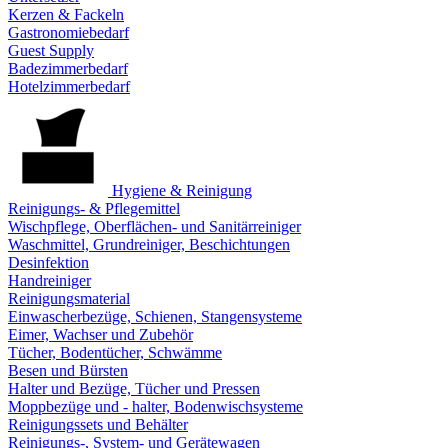
Kerzen & Fackeln
Gastronomiebedarf
Guest Supply
Badezimmerbedarf
Hotelzimmerbedarf
Hygiene & Reinigung
Reinigungs- & Pflegemittel
Wischpflege, Oberflächen- und Sanitärreiniger
Waschmittel, Grundreiniger, Beschichtungen
Desinfektion
Handreiniger
Reinigungsmaterial
Einwascherbezüge, Schienen, Stangensysteme
Eimer, Wachser und Zubehör
Tücher, Bodentücher, Schwämme
Besen und Bürsten
Halter und Bezüge, Tücher und Pressen
Moppbezüge und - halter, Bodenwischsysteme
Reinigungssets und Behälter
Reinigungs-, System- und Gerätewagen