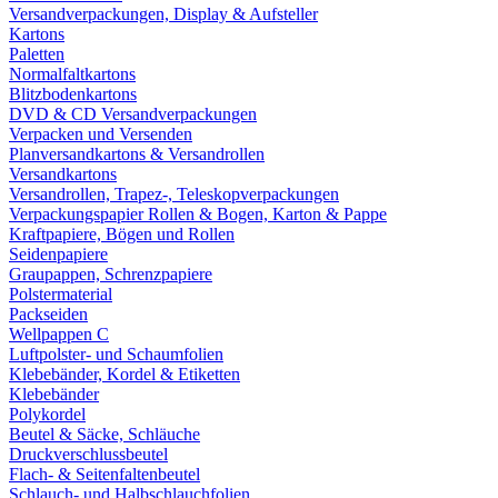
Versandverpackungen, Display & Aufsteller
Kartons
Paletten
Normalfaltkartons
Blitzbodenkartons
DVD & CD Versandverpackungen
Verpacken und Versenden
Planversandkartons & Versandrollen
Versandkartons
Versandrollen, Trapez-, Teleskopverpackungen
Verpackungspapier Rollen & Bogen, Karton & Pappe
Kraftpapiere, Bögen und Rollen
Seidenpapiere
Graupappen, Schrenzpapiere
Polstermaterial
Packseiden
Wellpappen C
Luftpolster- und Schaumfolien
Klebebänder, Kordel & Etiketten
Klebebänder
Polykordel
Beutel & Säcke, Schläuche
Druckverschlussbeutel
Flach- & Seitenfaltenbeutel
Schlauch- und Halbschlauchfolien