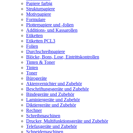
Papiere farbig
Strukturpapiere
Motivpapiere
Formulare
Plotterpapiere und -folien
Additions- und Kassarollen
Etiketten
Etiketten PCL3
Folien
Durchschreibpapiere
Blöcke, Bons, Lose, Eintrittskontrollen
Tinten & Toner
Tinten
Toner
Bürogeräte
Aktenvernichter und Zubehör
Beschriftungsgeräte und Zubehör
Bindegeräte und Zubehör
Laminiergeräte und Zubehör
Diktiergeräte und Zubehör
Rechner
Schreibmaschinen
Drucker, Multifunktionsgeräte und Zubehör
Telefaxgeräte und Zubehör
Schneidemaschinen