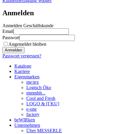
Kundenbefragung Widget
Anmelden
Anmelden Geschäftskunde
Email
Passwort
Angemeldet bleiben
Anmelden
Passwort vergessen?
Kataloge
Karriere
Eigenmarken
me:tex
Logisch Öko
mmmhh...
Cool and Fresh
LOGO & [I´KU]
e-one
factory
beWIRken
Unternehmen
Über MESSERLE