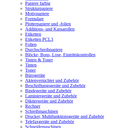
Papiere farbig
Strukturpapiere
Motivpapiere
Formulare
Plotterpapiere und -folien
Additions- und Kassarollen
Etiketten
Etiketten PCL3
Folien
Durchschreibpapiere
Blöcke, Bons, Lose, Eintrittskontrollen
Tinten & Toner
Tinten
Toner
Bürogeräte
Aktenvernichter und Zubehör
Beschriftungsgeräte und Zubehör
Bindegeräte und Zubehör
Laminiergeräte und Zubehör
Diktiergeräte und Zubehör
Rechner
Schreibmaschinen
Drucker, Multifunktionsgeräte und Zubehör
Telefaxgeräte und Zubehör
Schneidemaschinen