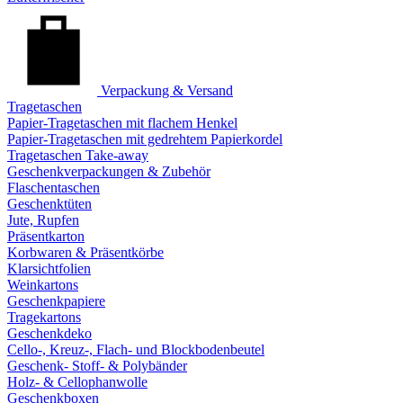
Verpackung & Versand
Tragetaschen
Papier-Tragetaschen mit flachem Henkel
Papier-Tragetaschen mit gedrehtem Papierkordel
Tragetaschen Take-away
Geschenkverpackungen & Zubehör
Flaschentaschen
Geschenktüten
Jute, Rupfen
Präsentkarton
Korbwaren & Präsentkörbe
Klarsichtfolien
Weinkartons
Geschenkpapiere
Tragekartons
Geschenkdeko
Cello-, Kreuz-, Flach- und Blockbodenbeutel
Geschenk- Stoff- & Polybänder
Holz- & Cellophanwolle
Geschenkboxen