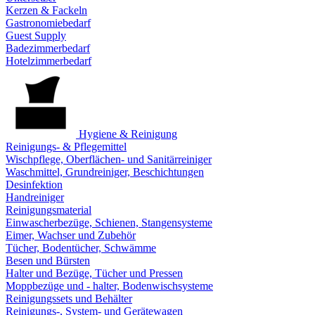
Kerzen & Fackeln
Gastronomiebedarf
Guest Supply
Badezimmerbedarf
Hotelzimmerbedarf
Hygiene & Reinigung
Reinigungs- & Pflegemittel
Wischpflege, Oberflächen- und Sanitärreiniger
Waschmittel, Grundreiniger, Beschichtungen
Desinfektion
Handreiniger
Reinigungsmaterial
Einwascherbezüge, Schienen, Stangensysteme
Eimer, Wachser und Zubehör
Tücher, Bodentücher, Schwämme
Besen und Bürsten
Halter und Bezüge, Tücher und Pressen
Moppbezüge und - halter, Bodenwischsysteme
Reinigungssets und Behälter
Reinigungs-, System- und Gerätewagen