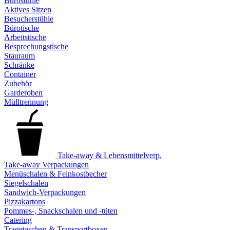
Bürostühle
Aktives Sitzen
Besucherstühle
Bürotische
Arbeitstische
Besprechungstische
Stauraum
Schränke
Container
Zubehör
Garderoben
Mülltrennung
Take-away & Lebensmittelverp.
Take-away Verpackungen
Menüschalen & Feinkostbecher
Siegelschalen
Sandwich-Verpackungen
Pizzakartons
Pommes-, Snackschalen und -tüten
Catering
Tragetaschen & Transportboxen