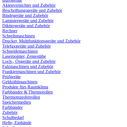
Bürogeräte
Aktenvernichter und Zubehör
Beschriftungsgeräte und Zubehör
Bindegeräte und Zubehör
Laminiergeräte und Zubehör
Diktiergeräte und Zubehör
Rechner
Schreibmaschinen
Drucker, Multifunktionsgeräte und Zubehör
Telefaxgeräte und Zubehör
Schneidemaschinen
Laserpointer, Zeigestäbe
Loch-, Ösgeräte und Zubehör
Falzmaschinen und Zubehör
Frankiermaschinen und Zubehör
Prüfgeräte
Geldzählmaschinen
Produkte fürs Raumklima
Farbbänder & Thermorollen
Thermotransferrollen
Speichermedien
Farbbänder
Zubehör
Schulbedarf
Hefte, Einbände