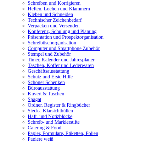
Schreiben und Korrigieren
Heften, Lochen und Klammern
Kleben und Schneiden
Technischer Zeichenbedarf
Verpacken und Versenden
Konferenz, Schulung und Planung
Präsentation und Prospektorganisation
Schreibtischorganisation
Computer und Smartphone Zubehör
Stempel und Zubehör
Timer, Kalender und Jahresplaner
Taschen, Koffer und Lederwaren
Geschäftsausstattung
Schutz und Erste Hilfe
Schöner Schenken
Büroausstattung
Kuvert & Taschen
Spagat
Ordner, Register & Ringbücher
Steck-, Klarsichthüllen
Haft- und Notizblöcke
Schreib- und Markierstifte
Catering & Food
Papier, Formulare, Etiketten, Folien
Papiere weiß