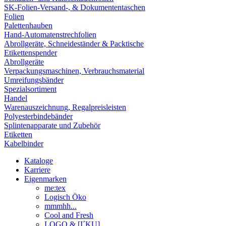
SK-Folien-Versand-, & Dokumententaschen
Folien
Palettenhauben
Hand-Automatenstrechfolien
Abrollgeräte, Schneideständer & Packtische
Etikettenspender
Abrollgeräte
Verpackungsmaschinen, Verbrauchsmaterial
Umreifungsbänder
Spezialsortiment
Handel
Warenauszeichnung, Regalpreisleisten
Polyesterbindebänder
Splintenapparate und Zubehör
Etiketten
Kabelbinder
Kataloge
Karriere
Eigenmarken
me:tex
Logisch Öko
mmmhh...
Cool and Fresh
LOGO & [I´KU]