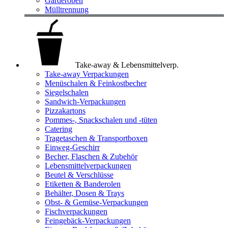
Garderoben
Mülltrennung
Take-away & Lebensmittelverp.
Take-away Verpackungen
Menüschalen & Feinkostbecher
Siegelschalen
Sandwich-Verpackungen
Pizzakartons
Pommes-, Snackschalen und -tüten
Catering
Tragetaschen & Transportboxen
Einweg-Geschirr
Becher, Flaschen & Zubehör
Lebensmittelverpackungen
Beutel & Verschlüsse
Etiketten & Banderolen
Behälter, Dosen & Trays
Obst- & Gemüse-Verpackungen
Fischverpackungen
Feingebäck-Verpackungen