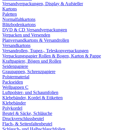
Versandverpackungen, Display & Aufsteller
Kartons
Paletten
Normalfaltkartons
Blitzbodenkartons
DVD & CD Versandverpackungen
Verpacken und Versenden
Planversandkartons & Versandrollen
Versandkartons
Versandrollen, Trapez-, Teleskopverpackungen
Verpackungspapier Rollen & Bogen, Karton & Pappe
Kraftpapiere, Bögen und Rollen
Seidenpapiere
Graupappen, Schrenzpapiere
Polstermaterial
Packseiden
Wellpappen C
Luftpolster- und Schaumfolien
Klebebänder, Kordel & Etiketten
Klebebänder
Polykordel
Beutel & Säcke, Schläuche
Druckverschlussbeutel
Flach- & Seitenfaltenbeutel
Schlauch- und Halbschlauchfolien