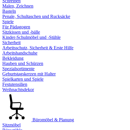
Schreiben
Malen, Zeichnen
Basteln
Penale, Schultaschen und Rucksäcke
Spiele
Für Pädagogen
Sitzkissen und -bälle
Kinder-Schulmöbel und -Stühle
Sicherheit
Arbeitsschutz, Sicherheit & Erste Hilfe
Arbeitshandschuhe
Bekleidung
Hauben und Schürzen
Spezialsortimente
Geburtstagskerzen mit Halter
Spielkarten und Spiele
Festutensilien
Weihnachtsdekor
Büromöbel & Planung
Sitzmöbel