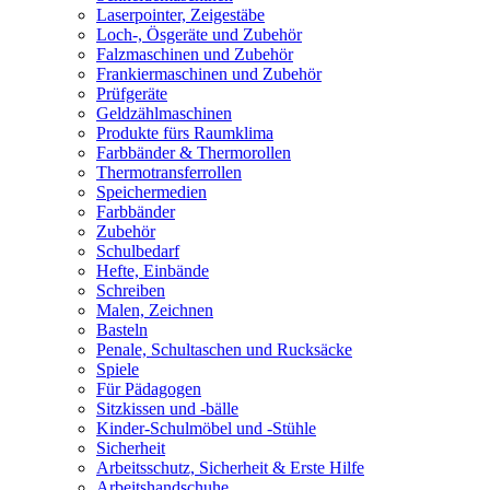
Laserpointer, Zeigestäbe
Loch-, Ösgeräte und Zubehör
Falzmaschinen und Zubehör
Frankiermaschinen und Zubehör
Prüfgeräte
Geldzählmaschinen
Produkte fürs Raumklima
Farbbänder & Thermorollen
Thermotransferrollen
Speichermedien
Farbbänder
Zubehör
Schulbedarf
Hefte, Einbände
Schreiben
Malen, Zeichnen
Basteln
Penale, Schultaschen und Rucksäcke
Spiele
Für Pädagogen
Sitzkissen und -bälle
Kinder-Schulmöbel und -Stühle
Sicherheit
Arbeitsschutz, Sicherheit & Erste Hilfe
Arbeitshandschuhe