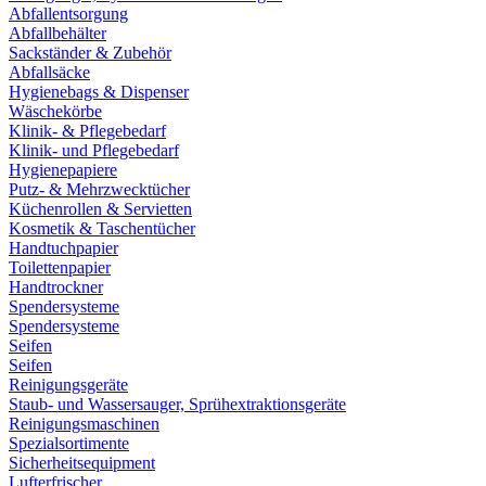
Abfallentsorgung
Abfallbehälter
Sackständer & Zubehör
Abfallsäcke
Hygienebags & Dispenser
Wäschekörbe
Klinik- & Pflegebedarf
Klinik- und Pflegebedarf
Hygienepapiere
Putz- & Mehrzwecktücher
Küchenrollen & Servietten
Kosmetik & Taschentücher
Handtuchpapier
Toilettenpapier
Handtrockner
Spendersysteme
Spendersysteme
Seifen
Seifen
Reinigungsgeräte
Staub- und Wassersauger, Sprühextraktionsgeräte
Reinigungsmaschinen
Spezialsortimente
Sicherheitsequipment
Lufterfrischer