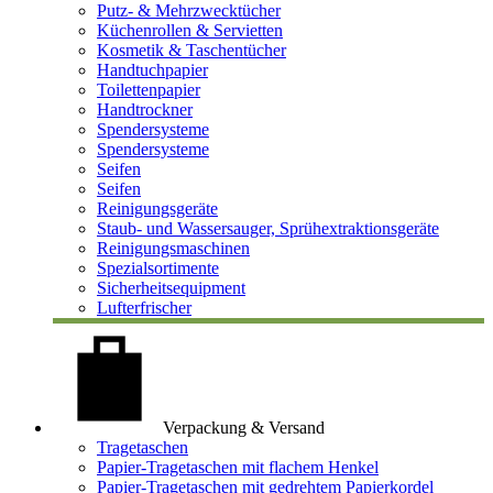
Putz- & Mehrzwecktücher
Küchenrollen & Servietten
Kosmetik & Taschentücher
Handtuchpapier
Toilettenpapier
Handtrockner
Spendersysteme
Spendersysteme
Seifen
Seifen
Reinigungsgeräte
Staub- und Wassersauger, Sprühextraktionsgeräte
Reinigungsmaschinen
Spezialsortimente
Sicherheitsequipment
Lufterfrischer
Verpackung & Versand
Tragetaschen
Papier-Tragetaschen mit flachem Henkel
Papier-Tragetaschen mit gedrehtem Papierkordel