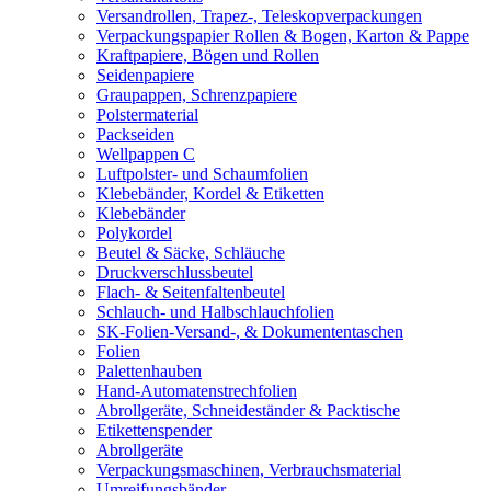
Versandrollen, Trapez-, Teleskopverpackungen
Verpackungspapier Rollen & Bogen, Karton & Pappe
Kraftpapiere, Bögen und Rollen
Seidenpapiere
Graupappen, Schrenzpapiere
Polstermaterial
Packseiden
Wellpappen C
Luftpolster- und Schaumfolien
Klebebänder, Kordel & Etiketten
Klebebänder
Polykordel
Beutel & Säcke, Schläuche
Druckverschlussbeutel
Flach- & Seitenfaltenbeutel
Schlauch- und Halbschlauchfolien
SK-Folien-Versand-, & Dokumententaschen
Folien
Palettenhauben
Hand-Automatenstrechfolien
Abrollgeräte, Schneideständer & Packtische
Etikettenspender
Abrollgeräte
Verpackungsmaschinen, Verbrauchsmaterial
Umreifungsbänder