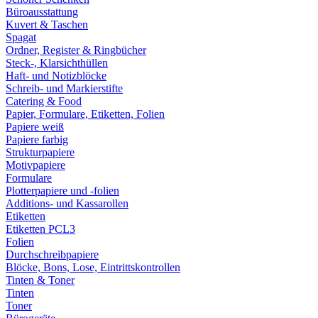
Büroausstattung
Kuvert & Taschen
Spagat
Ordner, Register & Ringbücher
Steck-, Klarsichthüllen
Haft- und Notizblöcke
Schreib- und Markierstifte
Catering & Food
Papier, Formulare, Etiketten, Folien
Papiere weiß
Papiere farbig
Strukturpapiere
Motivpapiere
Formulare
Plotterpapiere und -folien
Additions- und Kassarollen
Etiketten
Etiketten PCL3
Folien
Durchschreibpapiere
Blöcke, Bons, Lose, Eintrittskontrollen
Tinten & Toner
Tinten
Toner