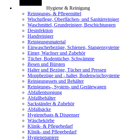
Hygiene & Reinigung
Reinigungs- & Pflegemittel
Wischpflege, Oberflächen- und Sanitärreiniger
Waschmittel, Grundreiniger, Beschichtungen
Desinfektion
Handreiniger
Reinigungsmaterial
Einwascherbezüge, Schienen, Stangensysteme
Eimer, Wachser und Zubehör
Tücher, Bodentücher, Schwämme
Besen und Bürsten
Halter und Bezüge, Tücher und Pressen
Moppbezüge und - halter, Bodenwischsysteme
Reinigungssets und Behälter
Reinigungs-, System- und Gerätewagen
Abfallentsorgung
Abfallbehälter
Sackständer & Zubehör
Abfallsäcke
Hygienebags & Dispenser
Wäschekörbe
Klinik- & Pflegebedarf
Klinik- und Pflegebedarf
Hygienepapiere