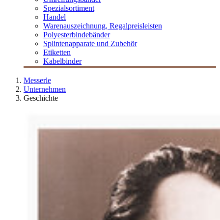
Spezialsortiment
Handel
Warenauszeichnung, Regalpreisleisten
Polyesterbindebänder
Splintenapparate und Zubehör
Etiketten
Kabelbinder
Messerle
Unternehmen
Geschichte