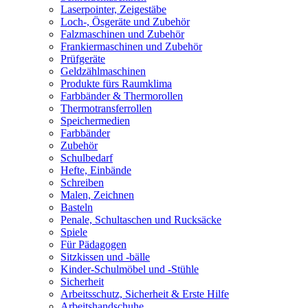
Laserpointer, Zeigestäbe
Loch-, Ösgeräte und Zubehör
Falzmaschinen und Zubehör
Frankiermaschinen und Zubehör
Prüfgeräte
Geldzählmaschinen
Produkte fürs Raumklima
Farbbänder & Thermorollen
Thermotransferrollen
Speichermedien
Farbbänder
Zubehör
Schulbedarf
Hefte, Einbände
Schreiben
Malen, Zeichnen
Basteln
Penale, Schultaschen und Rucksäcke
Spiele
Für Pädagogen
Sitzkissen und -bälle
Kinder-Schulmöbel und -Stühle
Sicherheit
Arbeitsschutz, Sicherheit & Erste Hilfe
Arbeitshandschuhe