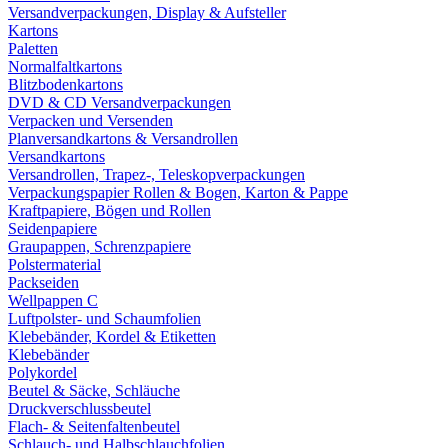
Versandverpackungen, Display & Aufsteller
Kartons
Paletten
Normalfaltkartons
Blitzbodenkartons
DVD & CD Versandverpackungen
Verpacken und Versenden
Planversandkartons & Versandrollen
Versandkartons
Versandrollen, Trapez-, Teleskopverpackungen
Verpackungspapier Rollen & Bogen, Karton & Pappe
Kraftpapiere, Bögen und Rollen
Seidenpapiere
Graupappen, Schrenzpapiere
Polstermaterial
Packseiden
Wellpappen C
Luftpolster- und Schaumfolien
Klebebänder, Kordel & Etiketten
Klebebänder
Polykordel
Beutel & Säcke, Schläuche
Druckverschlussbeutel
Flach- & Seitenfaltenbeutel
Schlauch- und Halbschlauchfolien