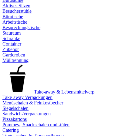
Bürostühle
Aktives Sitzen
Besucherstühle
Bürotische
Arbeitstische
Besprechungstische
Stauraum
Schränke
Container
Zubehör
Garderoben
Mülltrennung
Take-away & Lebensmittelverp.
Take-away Verpackungen
Menüschalen & Feinkostbecher
Siegelschalen
Sandwich-Verpackungen
Pizzakartons
Pommes-, Snackschalen und -tüten
Catering
Tragetaschen & Transportboxen