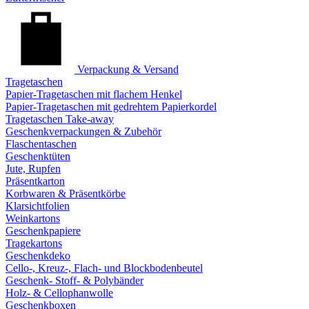
Verpackung & Versand
Tragetaschen
Papier-Tragetaschen mit flachem Henkel
Papier-Tragetaschen mit gedrehtem Papierkordel
Tragetaschen Take-away
Geschenkverpackungen & Zubehör
Flaschentaschen
Geschenktüten
Jute, Rupfen
Präsentkarton
Korbwaren & Präsentkörbe
Klarsichtfolien
Weinkartons
Geschenkpapiere
Tragekartons
Geschenkdeko
Cello-, Kreuz-, Flach- und Blockbodenbeutel
Geschenk- Stoff- & Polybänder
Holz- & Cellophanwolle
Geschenkboxen