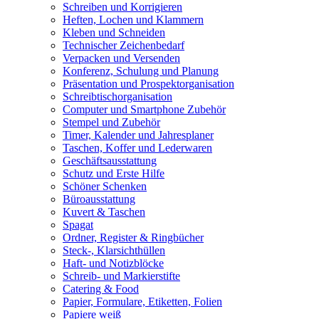
Schreiben und Korrigieren
Heften, Lochen und Klammern
Kleben und Schneiden
Technischer Zeichenbedarf
Verpacken und Versenden
Konferenz, Schulung und Planung
Präsentation und Prospektorganisation
Schreibtischorganisation
Computer und Smartphone Zubehör
Stempel und Zubehör
Timer, Kalender und Jahresplaner
Taschen, Koffer und Lederwaren
Geschäftsausstattung
Schutz und Erste Hilfe
Schöner Schenken
Büroausstattung
Kuvert & Taschen
Spagat
Ordner, Register & Ringbücher
Steck-, Klarsichthüllen
Haft- und Notizblöcke
Schreib- und Markierstifte
Catering & Food
Papier, Formulare, Etiketten, Folien
Papiere weiß