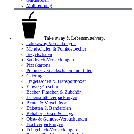
Garderoben
Mülltrennung
Take-away & Lebensmittelverp.
Take-away Verpackungen
Menüschalen & Feinkostbecher
Siegelschalen
Sandwich-Verpackungen
Pizzakartons
Pommes-, Snackschalen und -tüten
Catering
Tragetaschen & Transportboxen
Einweg-Geschirr
Becher, Flaschen & Zubehör
Lebensmittelverpackungen
Beutel & Verschlüsse
Etiketten & Banderolen
Behälter, Dosen & Trays
Obst- & Gemüse-Verpackungen
Fischverpackungen
Feingebäck-Verpackungen