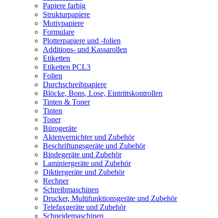
Papiere farbig
Strukturpapiere
Motivpapiere
Formulare
Plotterpapiere und -folien
Additions- und Kassarollen
Etiketten
Etiketten PCL3
Folien
Durchschreibpapiere
Blöcke, Bons, Lose, Eintrittskontrollen
Tinten & Toner
Tinten
Toner
Bürogeräte
Aktenvernichter und Zubehör
Beschriftungsgeräte und Zubehör
Bindegeräte und Zubehör
Laminiergeräte und Zubehör
Diktiergeräte und Zubehör
Rechner
Schreibmaschinen
Drucker, Multifunktionsgeräte und Zubehör
Telefaxgeräte und Zubehör
Schneidemaschinen