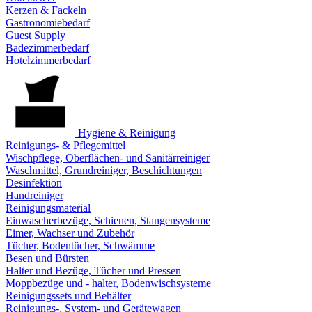
Kerzen & Fackeln
Gastronomiebedarf
Guest Supply
Badezimmerbedarf
Hotelzimmerbedarf
Hygiene & Reinigung
Reinigungs- & Pflegemittel
Wischpflege, Oberflächen- und Sanitärreiniger
Waschmittel, Grundreiniger, Beschichtungen
Desinfektion
Handreiniger
Reinigungsmaterial
Einwascherbezüge, Schienen, Stangensysteme
Eimer, Wachser und Zubehör
Tücher, Bodentücher, Schwämme
Besen und Bürsten
Halter und Bezüge, Tücher und Pressen
Moppbezüge und - halter, Bodenwischsysteme
Reinigungssets und Behälter
Reinigungs-, System- und Gerätewagen