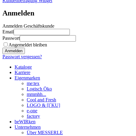
Kundenbefragung Widget
Anmelden
Anmelden Geschäftskunde
Email
Passwort
Angemeldet bleiben
Anmelden
Passwort vergessen?
Kataloge
Karriere
Eigenmarken
me:tex
Logisch Öko
mmmhh...
Cool and Fresh
LOGO & [I´KU]
e-one
factory
beWIRken
Unternehmen
Über MESSERLE