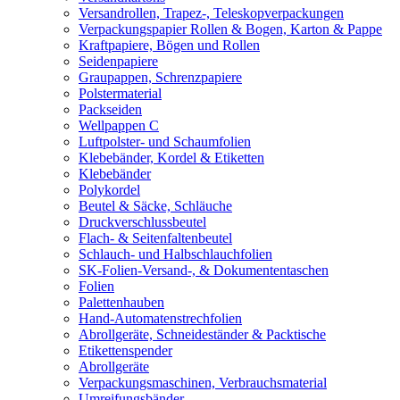
Versandrollen, Trapez-, Teleskopverpackungen
Verpackungspapier Rollen & Bogen, Karton & Pappe
Kraftpapiere, Bögen und Rollen
Seidenpapiere
Graupappen, Schrenzpapiere
Polstermaterial
Packseiden
Wellpappen C
Luftpolster- und Schaumfolien
Klebebänder, Kordel & Etiketten
Klebebänder
Polykordel
Beutel & Säcke, Schläuche
Druckverschlussbeutel
Flach- & Seitenfaltenbeutel
Schlauch- und Halbschlauchfolien
SK-Folien-Versand-, & Dokumententaschen
Folien
Palettenhauben
Hand-Automatenstrechfolien
Abrollgeräte, Schneideständer & Packtische
Etikettenspender
Abrollgeräte
Verpackungsmaschinen, Verbrauchsmaterial
Umreifungsbänder