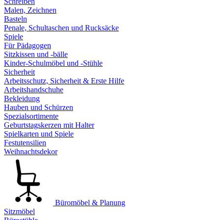
Schreiben
Malen, Zeichnen
Basteln
Penale, Schultaschen und Rucksäcke
Spiele
Für Pädagogen
Sitzkissen und -bälle
Kinder-Schulmöbel und -Stühle
Sicherheit
Arbeitsschutz, Sicherheit & Erste Hilfe
Arbeitshandschuhe
Bekleidung
Hauben und Schürzen
Spezialsortimente
Geburtstagskerzen mit Halter
Spielkarten und Spiele
Festutensilien
Weihnachtsdekor
Büromöbel & Planung
Sitzmöbel