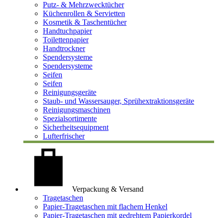
Putz- & Mehrzwecktücher
Küchenrollen & Servietten
Kosmetik & Taschentücher
Handtuchpapier
Toilettenpapier
Handtrockner
Spendersysteme
Spendersysteme
Seifen
Seifen
Reinigungsgeräte
Staub- und Wassersauger, Sprühextraktionsgeräte
Reinigungsmaschinen
Spezialsortimente
Sicherheitsequipment
Lufterfrischer
Verpackung & Versand
Tragetaschen
Papier-Tragetaschen mit flachem Henkel
Papier-Tragetaschen mit gedrehtem Papierkordel