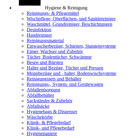
Hygiene & Reinigung
Reinigungs- & Pflegemittel
Wischpflege, Oberflächen- und Sanitärreiniger
Waschmittel, Grundreiniger, Beschichtungen
Desinfektion
Handreiniger
Reinigungsmaterial
Einwascherbezüge, Schienen, Stangensysteme
Eimer, Wachser und Zubehör
Tücher, Bodentücher, Schwämme
Besen und Bürsten
Halter und Bezüge, Tücher und Pressen
Moppbezüge und - halter, Bodenwischsysteme
Reinigungssets und Behälter
Reinigungs-, System- und Gerätewagen
Abfallentsorgung
Abfallbehälter
Sackständer & Zubehör
Abfallsäcke
Hygienebags & Dispenser
Wäschekörbe
Klinik- & Pflegebedarf
Klinik- und Pflegebedarf
Hygienepapiere