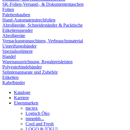
SK-Folien-Versand-, & Dokumententaschen
Folien
Palettenhauben
Hand-Automatenstrechfolien
Abrollgeräte, Schneideständer & Packtische
Etikettenspender
Abrollgeräte
Verpackungsmaschinen, Verbrauchsmaterial
Umreifungsbänder
Spezialsortiment
Handel
Warenauszeichnung, Regalpreisleisten
Polyesterbindebänder
Splintenapparate und Zubehör
Etiketten
Kabelbinder
Kataloge
Karriere
Eigenmarken
me:tex
Logisch Öko
mmmhh...
Cool and Fresh
LOGO & [I´KU]