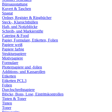
Büroausstattung
Kuvert & Taschen
Spagat
Ordner, Register & Ringbücher
Steck-, Klarsichthüllen
Haft- und Notizblöcke
Schreib- und Markierstifte
Catering & Food
Papier, Formulare, Etiketten, Folien
Papiere weiß
Papiere farbig
Strukturpapiere
Motivpapiere
Formulare
Plotterpapiere und -folien
Additions- und Kassarollen
Etiketten
Etiketten PCL3
Folien
Durchschreibpapiere
Blöcke, Bons, Lose, Eintrittskontrollen
Tinten & Toner
Tinten
Toner