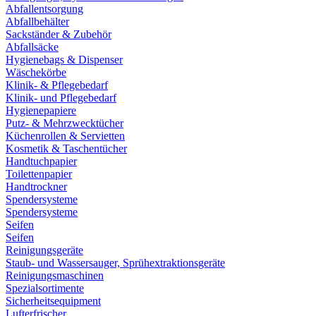
Abfallentsorgung
Abfallbehälter
Sackständer & Zubehör
Abfallsäcke
Hygienebags & Dispenser
Wäschekörbe
Klinik- & Pflegebedarf
Klinik- und Pflegebedarf
Hygienepapiere
Putz- & Mehrzwecktücher
Küchenrollen & Servietten
Kosmetik & Taschentücher
Handtuchpapier
Toilettenpapier
Handtrockner
Spendersysteme
Spendersysteme
Seifen
Seifen
Reinigungsgeräte
Staub- und Wassersauger, Sprühextraktionsgeräte
Reinigungsmaschinen
Spezialsortimente
Sicherheitsequipment
Lufterfrischer