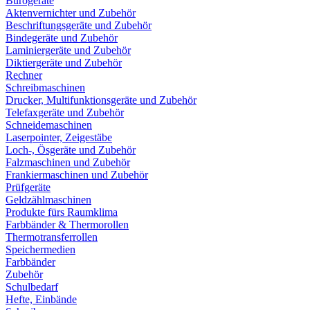
Bürogeräte
Aktenvernichter und Zubehör
Beschriftungsgeräte und Zubehör
Bindegeräte und Zubehör
Laminiergeräte und Zubehör
Diktiergeräte und Zubehör
Rechner
Schreibmaschinen
Drucker, Multifunktionsgeräte und Zubehör
Telefaxgeräte und Zubehör
Schneidemaschinen
Laserpointer, Zeigestäbe
Loch-, Ösgeräte und Zubehör
Falzmaschinen und Zubehör
Frankiermaschinen und Zubehör
Prüfgeräte
Geldzählmaschinen
Produkte fürs Raumklima
Farbbänder & Thermorollen
Thermotransferrollen
Speichermedien
Farbbänder
Zubehör
Schulbedarf
Hefte, Einbände