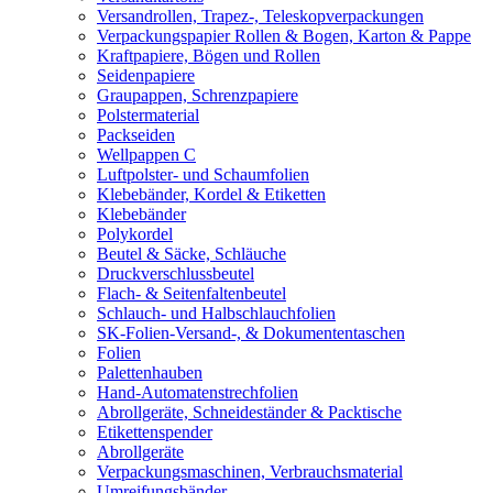
Versandrollen, Trapez-, Teleskopverpackungen
Verpackungspapier Rollen & Bogen, Karton & Pappe
Kraftpapiere, Bögen und Rollen
Seidenpapiere
Graupappen, Schrenzpapiere
Polstermaterial
Packseiden
Wellpappen C
Luftpolster- und Schaumfolien
Klebebänder, Kordel & Etiketten
Klebebänder
Polykordel
Beutel & Säcke, Schläuche
Druckverschlussbeutel
Flach- & Seitenfaltenbeutel
Schlauch- und Halbschlauchfolien
SK-Folien-Versand-, & Dokumententaschen
Folien
Palettenhauben
Hand-Automatenstrechfolien
Abrollgeräte, Schneideständer & Packtische
Etikettenspender
Abrollgeräte
Verpackungsmaschinen, Verbrauchsmaterial
Umreifungsbänder