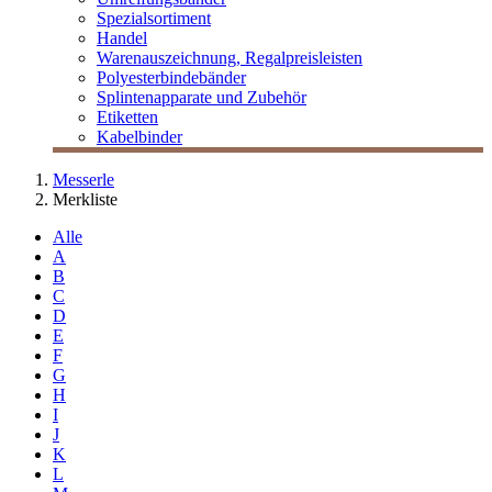
Spezialsortiment
Handel
Warenauszeichnung, Regalpreisleisten
Polyesterbindebänder
Splintenapparate und Zubehör
Etiketten
Kabelbinder
Messerle
Merkliste
Alle
A
B
C
D
E
F
G
H
I
J
K
L