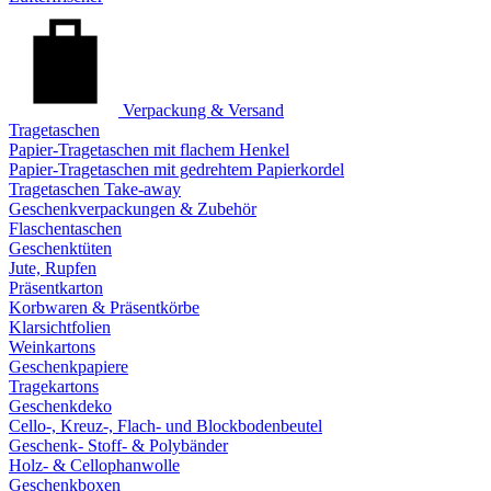
Verpackung & Versand
Tragetaschen
Papier-Tragetaschen mit flachem Henkel
Papier-Tragetaschen mit gedrehtem Papierkordel
Tragetaschen Take-away
Geschenkverpackungen & Zubehör
Flaschentaschen
Geschenktüten
Jute, Rupfen
Präsentkarton
Korbwaren & Präsentkörbe
Klarsichtfolien
Weinkartons
Geschenkpapiere
Tragekartons
Geschenkdeko
Cello-, Kreuz-, Flach- und Blockbodenbeutel
Geschenk- Stoff- & Polybänder
Holz- & Cellophanwolle
Geschenkboxen