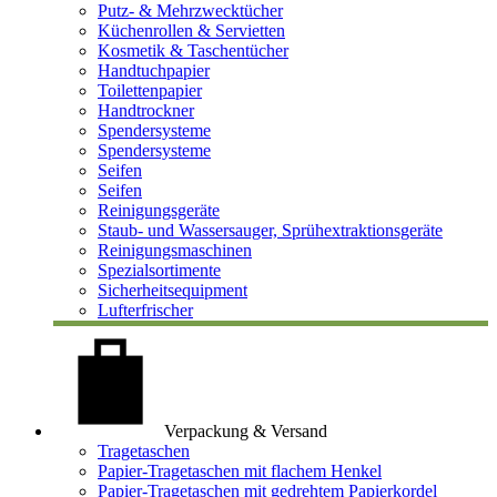
Putz- & Mehrzwecktücher
Küchenrollen & Servietten
Kosmetik & Taschentücher
Handtuchpapier
Toilettenpapier
Handtrockner
Spendersysteme
Spendersysteme
Seifen
Seifen
Reinigungsgeräte
Staub- und Wassersauger, Sprühextraktionsgeräte
Reinigungsmaschinen
Spezialsortimente
Sicherheitsequipment
Lufterfrischer
Verpackung & Versand
Tragetaschen
Papier-Tragetaschen mit flachem Henkel
Papier-Tragetaschen mit gedrehtem Papierkordel