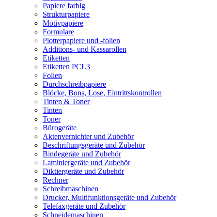
Papiere farbig
Strukturpapiere
Motivpapiere
Formulare
Plotterpapiere und -folien
Additions- und Kassarollen
Etiketten
Etiketten PCL3
Folien
Durchschreibpapiere
Blöcke, Bons, Lose, Eintrittskontrollen
Tinten & Toner
Tinten
Toner
Bürogeräte
Aktenvernichter und Zubehör
Beschriftungsgeräte und Zubehör
Bindegeräte und Zubehör
Laminiergeräte und Zubehör
Diktiergeräte und Zubehör
Rechner
Schreibmaschinen
Drucker, Multifunktionsgeräte und Zubehör
Telefaxgeräte und Zubehör
Schneidemaschinen