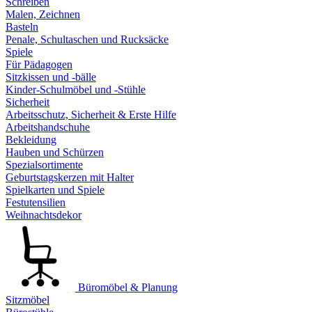
Schreiben
Malen, Zeichnen
Basteln
Penale, Schultaschen und Rucksäcke
Spiele
Für Pädagogen
Sitzkissen und -bälle
Kinder-Schulmöbel und -Stühle
Sicherheit
Arbeitsschutz, Sicherheit & Erste Hilfe
Arbeitshandschuhe
Bekleidung
Hauben und Schürzen
Spezialsortimente
Geburtstagskerzen mit Halter
Spielkarten und Spiele
Festutensilien
Weihnachtsdekor
Büromöbel & Planung
Sitzmöbel