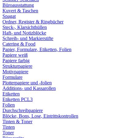
Büroausstattung
Kuvert & Taschen
Spagat
Ordner, Register & Ringbücher
Steck-, Klarsichthüllen
Haft- und Notizblöcke
Schreib- und Markierstifte
Catering & Food
Papier, Formulare, Etiketten, Folien
Papiere weiß
Papiere farbig
Strukturpapiere
Motivpapiere
Formulare
Plotterpapiere und -folien
Additions- und Kassarollen
Etiketten
Etiketten PCL3
Folien
Durchschreibpapiere
Blöcke, Bons, Lose, Eintrittskontrollen
Tinten & Toner
Tinten
Toner