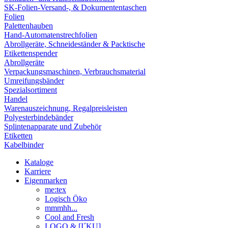
SK-Folien-Versand-, & Dokumententaschen
Folien
Palettenhauben
Hand-Automatenstrechfolien
Abrollgeräte, Schneideständer & Packtische
Etikettenspender
Abrollgeräte
Verpackungsmaschinen, Verbrauchsmaterial
Umreifungsbänder
Spezialsortiment
Handel
Warenauszeichnung, Regalpreisleisten
Polyesterbindebänder
Splintenapparate und Zubehör
Etiketten
Kabelbinder
Kataloge
Karriere
Eigenmarken
me:tex
Logisch Öko
mmmhh...
Cool and Fresh
LOGO & [I´KU]