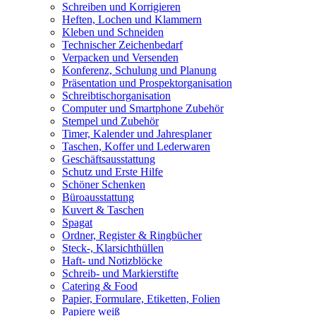
Schreiben und Korrigieren
Heften, Lochen und Klammern
Kleben und Schneiden
Technischer Zeichenbedarf
Verpacken und Versenden
Konferenz, Schulung und Planung
Präsentation und Prospektorganisation
Schreibtischorganisation
Computer und Smartphone Zubehör
Stempel und Zubehör
Timer, Kalender und Jahresplaner
Taschen, Koffer und Lederwaren
Geschäftsausstattung
Schutz und Erste Hilfe
Schöner Schenken
Büroausstattung
Kuvert & Taschen
Spagat
Ordner, Register & Ringbücher
Steck-, Klarsichthüllen
Haft- und Notizblöcke
Schreib- und Markierstifte
Catering & Food
Papier, Formulare, Etiketten, Folien
Papiere weiß