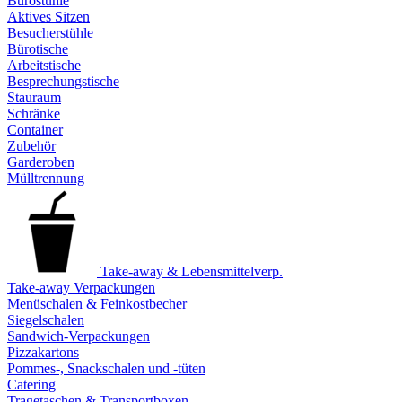
Bürostühle
Aktives Sitzen
Besucherstühle
Bürotische
Arbeitstische
Besprechungstische
Stauraum
Schränke
Container
Zubehör
Garderoben
Mülltrennung
Take-away & Lebensmittelverp.
Take-away Verpackungen
Menüschalen & Feinkostbecher
Siegelschalen
Sandwich-Verpackungen
Pizzakartons
Pommes-, Snackschalen und -tüten
Catering
Tragetaschen & Transportboxen