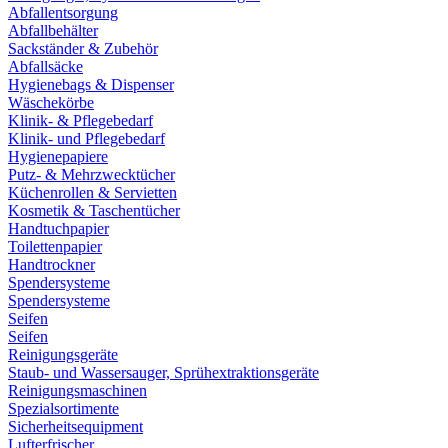
Abfallentsorgung
Abfallbehälter
Sackständer & Zubehör
Abfallsäcke
Hygienebags & Dispenser
Wäschekörbe
Klinik- & Pflegebedarf
Klinik- und Pflegebedarf
Hygienepapiere
Putz- & Mehrzwecktücher
Küchenrollen & Servietten
Kosmetik & Taschentücher
Handtuchpapier
Toilettenpapier
Handtrockner
Spendersysteme
Spendersysteme
Seifen
Seifen
Reinigungsgeräte
Staub- und Wassersauger, Sprühextraktionsgeräte
Reinigungsmaschinen
Spezialsortimente
Sicherheitsequipment
Lufterfrischer