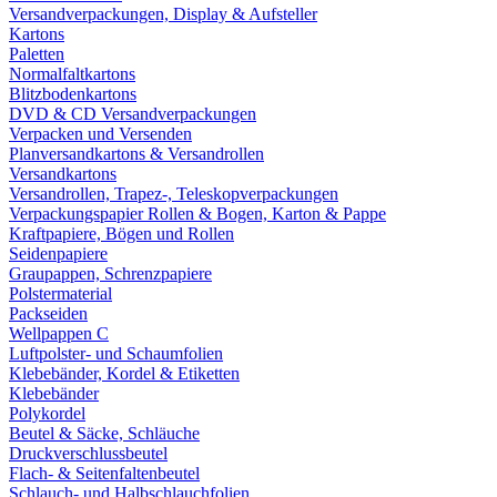
Versandverpackungen, Display & Aufsteller
Kartons
Paletten
Normalfaltkartons
Blitzbodenkartons
DVD & CD Versandverpackungen
Verpacken und Versenden
Planversandkartons & Versandrollen
Versandkartons
Versandrollen, Trapez-, Teleskopverpackungen
Verpackungspapier Rollen & Bogen, Karton & Pappe
Kraftpapiere, Bögen und Rollen
Seidenpapiere
Graupappen, Schrenzpapiere
Polstermaterial
Packseiden
Wellpappen C
Luftpolster- und Schaumfolien
Klebebänder, Kordel & Etiketten
Klebebänder
Polykordel
Beutel & Säcke, Schläuche
Druckverschlussbeutel
Flach- & Seitenfaltenbeutel
Schlauch- und Halbschlauchfolien