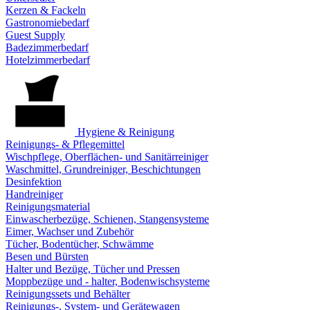
Kerzen & Fackeln
Gastronomiebedarf
Guest Supply
Badezimmerbedarf
Hotelzimmerbedarf
Hygiene & Reinigung
Reinigungs- & Pflegemittel
Wischpflege, Oberflächen- und Sanitärreiniger
Waschmittel, Grundreiniger, Beschichtungen
Desinfektion
Handreiniger
Reinigungsmaterial
Einwascherbezüge, Schienen, Stangensysteme
Eimer, Wachser und Zubehör
Tücher, Bodentücher, Schwämme
Besen und Bürsten
Halter und Bezüge, Tücher und Pressen
Moppbezüge und - halter, Bodenwischsysteme
Reinigungssets und Behälter
Reinigungs-, System- und Gerätewagen