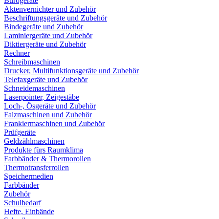
Bürogeräte
Aktenvernichter und Zubehör
Beschriftungsgeräte und Zubehör
Bindegeräte und Zubehör
Laminiergeräte und Zubehör
Diktiergeräte und Zubehör
Rechner
Schreibmaschinen
Drucker, Multifunktionsgeräte und Zubehör
Telefaxgeräte und Zubehör
Schneidemaschinen
Laserpointer, Zeigestäbe
Loch-, Ösgeräte und Zubehör
Falzmaschinen und Zubehör
Frankiermaschinen und Zubehör
Prüfgeräte
Geldzählmaschinen
Produkte fürs Raumklima
Farbbänder & Thermorollen
Thermotransferrollen
Speichermedien
Farbbänder
Zubehör
Schulbedarf
Hefte, Einbände