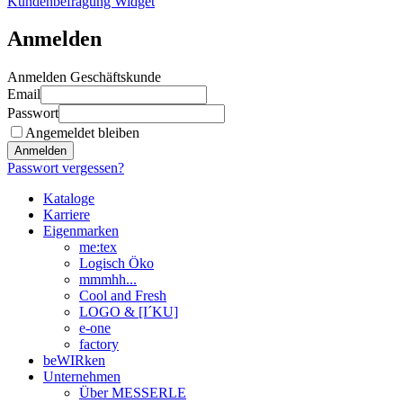
Kundenbefragung Widget
Anmelden
Anmelden Geschäftskunde
Email
Passwort
Angemeldet bleiben
Anmelden
Passwort vergessen?
Kataloge
Karriere
Eigenmarken
me:tex
Logisch Öko
mmmhh...
Cool and Fresh
LOGO & [I´KU]
e-one
factory
beWIRken
Unternehmen
Über MESSERLE