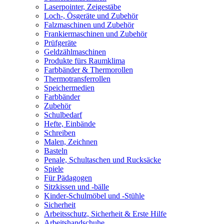
Laserpointer, Zeigestäbe
Loch-, Ösgeräte und Zubehör
Falzmaschinen und Zubehör
Frankiermaschinen und Zubehör
Prüfgeräte
Geldzählmaschinen
Produkte fürs Raumklima
Farbbänder & Thermorollen
Thermotransferrollen
Speichermedien
Farbbänder
Zubehör
Schulbedarf
Hefte, Einbände
Schreiben
Malen, Zeichnen
Basteln
Penale, Schultaschen und Rucksäcke
Spiele
Für Pädagogen
Sitzkissen und -bälle
Kinder-Schulmöbel und -Stühle
Sicherheit
Arbeitsschutz, Sicherheit & Erste Hilfe
Arbeitshandschuhe