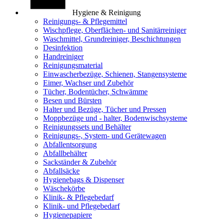
Hygiene & Reinigung
Reinigungs- & Pflegemittel
Wischpflege, Oberflächen- und Sanitärreiniger
Waschmittel, Grundreiniger, Beschichtungen
Desinfektion
Handreiniger
Reinigungsmaterial
Einwascherbezüge, Schienen, Stangensysteme
Eimer, Wachser und Zubehör
Tücher, Bodentücher, Schwämme
Besen und Bürsten
Halter und Bezüge, Tücher und Pressen
Moppbezüge und - halter, Bodenwischsysteme
Reinigungssets und Behälter
Reinigungs-, System- und Gerätewagen
Abfallentsorgung
Abfallbehälter
Sackständer & Zubehör
Abfallsäcke
Hygienebags & Dispenser
Wäschekörbe
Klinik- & Pflegebedarf
Klinik- und Pflegebedarf
Hygienepapiere