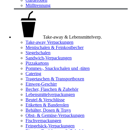
Garderoben
Mülltrennung
Take-away & Lebensmittelverp.
Take-away Verpackungen
Menüschalen & Feinkostbecher
Siegelschalen
Sandwich-Verpackungen
Pizzakartons
Pommes-, Snackschalen und -tüten
Catering
Tragetaschen & Transportboxen
Einweg-Geschirr
Becher, Flaschen & Zubehör
Lebensmittelverpackungen
Beutel & Verschlüsse
Etiketten & Banderolen
Behälter, Dosen & Trays
Obst- & Gemüse-Verpackungen
Fischverpackungen
Feingebäck-Verpackungen