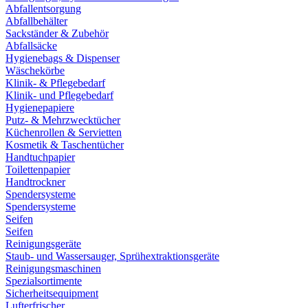
Abfallentsorgung
Abfallbehälter
Sackständer & Zubehör
Abfallsäcke
Hygienebags & Dispenser
Wäschekörbe
Klinik- & Pflegebedarf
Klinik- und Pflegebedarf
Hygienepapiere
Putz- & Mehrzwecktücher
Küchenrollen & Servietten
Kosmetik & Taschentücher
Handtuchpapier
Toilettenpapier
Handtrockner
Spendersysteme
Spendersysteme
Seifen
Seifen
Reinigungsgeräte
Staub- und Wassersauger, Sprühextraktionsgeräte
Reinigungsmaschinen
Spezialsortimente
Sicherheitsequipment
Lufterfrischer