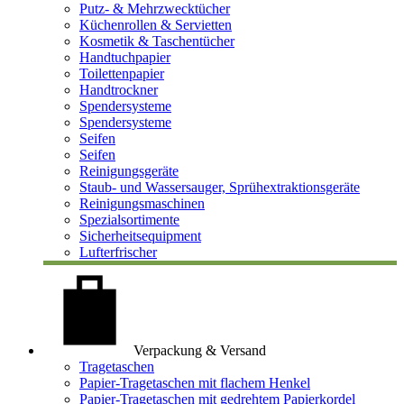
Putz- & Mehrzwecktücher
Küchenrollen & Servietten
Kosmetik & Taschentücher
Handtuchpapier
Toilettenpapier
Handtrockner
Spendersysteme
Spendersysteme
Seifen
Seifen
Reinigungsgeräte
Staub- und Wassersauger, Sprühextraktionsgeräte
Reinigungsmaschinen
Spezialsortimente
Sicherheitsequipment
Lufterfrischer
Verpackung & Versand
Tragetaschen
Papier-Tragetaschen mit flachem Henkel
Papier-Tragetaschen mit gedrehtem Papierkordel