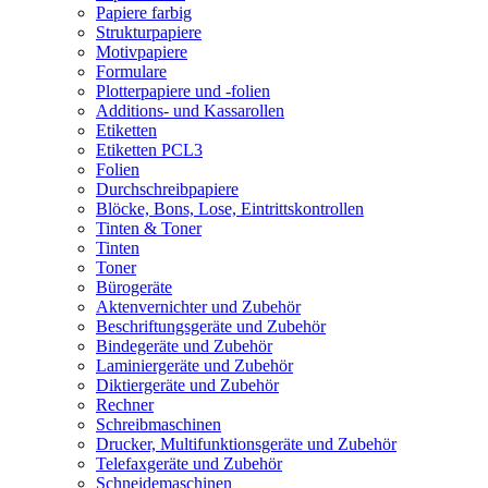
Papiere farbig
Strukturpapiere
Motivpapiere
Formulare
Plotterpapiere und -folien
Additions- und Kassarollen
Etiketten
Etiketten PCL3
Folien
Durchschreibpapiere
Blöcke, Bons, Lose, Eintrittskontrollen
Tinten & Toner
Tinten
Toner
Bürogeräte
Aktenvernichter und Zubehör
Beschriftungsgeräte und Zubehör
Bindegeräte und Zubehör
Laminiergeräte und Zubehör
Diktiergeräte und Zubehör
Rechner
Schreibmaschinen
Drucker, Multifunktionsgeräte und Zubehör
Telefaxgeräte und Zubehör
Schneidemaschinen