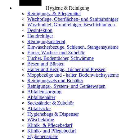
Hygiene & Reinigung
Reinigungs- & Pflegemittel
Wischpflege, Oberflächen- und Sanitärreiniger
Waschmittel, Grundreiniger, Beschichtungen
Desinfektion
Handreiniger
Reinigungsmaterial
Einwascherbezüge, Schienen, Stangensysteme
Eimer, Wachser und Zubehör
Tücher, Bodentücher, Schwämme
Besen und Bürsten
Halter und Bezüge, Tücher und Pressen
Moppbezüge und - halter, Bodenwischsysteme
Reinigungssets und Behälter
Reinigungs-, System- und Gerätewagen
Abfallentsorgung
Abfallbehälter
Sackständer & Zubehör
Abfallsäcke
Hygienebags & Dispenser
Wäschekörbe
Klinik- & Pflegebedarf
Klinik- und Pflegebedarf
Hygienepapiere