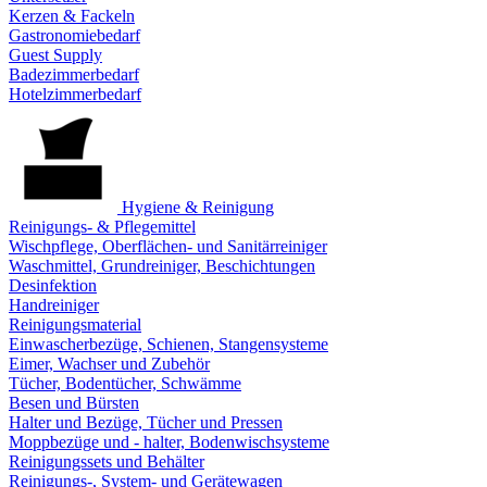
Kerzen & Fackeln
Gastronomiebedarf
Guest Supply
Badezimmerbedarf
Hotelzimmerbedarf
Hygiene & Reinigung
Reinigungs- & Pflegemittel
Wischpflege, Oberflächen- und Sanitärreiniger
Waschmittel, Grundreiniger, Beschichtungen
Desinfektion
Handreiniger
Reinigungsmaterial
Einwascherbezüge, Schienen, Stangensysteme
Eimer, Wachser und Zubehör
Tücher, Bodentücher, Schwämme
Besen und Bürsten
Halter und Bezüge, Tücher und Pressen
Moppbezüge und - halter, Bodenwischsysteme
Reinigungssets und Behälter
Reinigungs-, System- und Gerätewagen