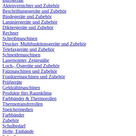
Bürogeräte
Aktenvernichter und Zubehör
Beschriftungsgeräte und Zubehör
Bindegeräte und Zubehör
Laminiergeräte und Zubehör
Diktiergeräte und Zubehör
Rechner
Schreibmaschinen
Drucker, Multifunktionsgeräte und Zubehör
Telefaxgeräte und Zubehör
Schneidemaschinen
Laserpointer, Zeigestäbe
Loch-, Ösgeräte und Zubehör
Falzmaschinen und Zubehör
Frankiermaschinen und Zubehör
Prüfgeräte
Geldzählmaschinen
Produkte fürs Raumklima
Farbbänder & Thermorollen
Thermotransferrollen
Speichermedien
Farbbänder
Zubehör
Schulbedarf
Hefte, Einbände