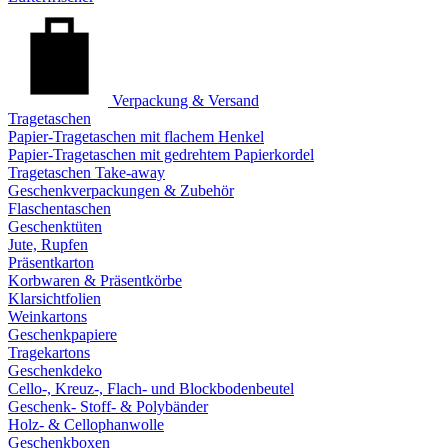
Verpackung & Versand
Tragetaschen
Papier-Tragetaschen mit flachem Henkel
Papier-Tragetaschen mit gedrehtem Papierkordel
Tragetaschen Take-away
Geschenkverpackungen & Zubehör
Flaschentaschen
Geschenktüten
Jute, Rupfen
Präsentkarton
Korbwaren & Präsentkörbe
Klarsichtfolien
Weinkartons
Geschenkpapiere
Tragekartons
Geschenkdeko
Cello-, Kreuz-, Flach- und Blockbodenbeutel
Geschenk- Stoff- & Polybänder
Holz- & Cellophanwolle
Geschenkboxen