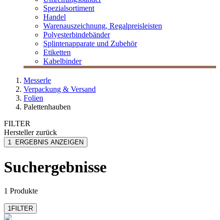
Spezialsortiment
Handel
Warenauszeichnung, Regalpreisleisten
Polyesterbindebänder
Splintenapparate und Zubehör
Etiketten
Kabelbinder
Messerle
Verpackung & Versand
Folien
Palettenhauben
FILTER
Hersteller
zurück
Factory
1
ERGEBNIS ANZEIGEN
Suchergebnisse
1 Produkte
1
FILTER