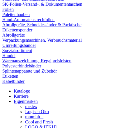
SK-Folien-Versand-, & Dokumententaschen
Folien
Palettenhauben
Hand-Automatenstrechfolien
Abrollgeräte, Schneideständer & Packtische
Etikettenspender
Abrollgeräte
Verpackungsmaschinen, Verbrauchsmaterial
Umreifungsbänder
Spezialsortiment
Handel
Warenauszeichnung, Regalpreisleisten
Polyesterbindebänder
Splintenapparate und Zubehör
Etiketten
Kabelbinder
Kataloge
Karriere
Eigenmarken
me:tex
Logisch Öko
mmmhh...
Cool and Fresh
LOGO & [I´KU]