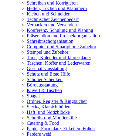
Schreiben und Korrigieren
Heften, Lochen und Klammern
Kleben und Schneiden
Technischer Zeichenbedarf
Verpacken und Versenden
Konferenz, Schulung und Planung
Präsentation und Prospektorganisation
Schreibtischorganisation
Computer und Smartphone Zubehör
Stempel und Zubehör
Timer, Kalender und Jahresplaner
Taschen, Koffer und Lederwaren
Geschäftsausstattung
Schutz und Erste Hilfe
Schöner Schenken
Büroausstattung
Kuvert & Taschen
Spagat
Ordner, Register & Ringbücher
Steck-, Klarsichthüllen
Haft- und Notizblöcke
Schreib- und Markierstifte
Catering & Food
Papier, Formulare, Etiketten, Folien
Papiere weiß