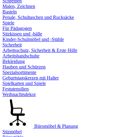
Schreiben
Malen, Zeichnen
Basteln
Penale, Schultaschen und Rucksäcke
Spiele
Für Pädagogen
Sitzkissen und -bälle
Kinder-Schulmöbel und -Stühle
Sicherheit
Arbeitsschutz, Sicherheit & Erste Hilfe
Arbeitshandschuhe
Bekleidung
Hauben und Schürzen
Spezialsortimente
Geburtstagskerzen mit Halter
Spielkarten und Spiele
Festutensilien
Weihnachtsdekor
Büromöbel & Planung
Sitzmöbel