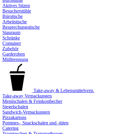
Bürostühle
Aktives Sitzen
Besucherstühle
Bürotische
Arbeitstische
Besprechungstische
Stauraum
Schränke
Container
Zubehör
Garderoben
Mülltrennung
Take-away & Lebensmittelverp.
Take-away Verpackungen
Menüschalen & Feinkostbecher
Siegelschalen
Sandwich-Verpackungen
Pizzakartons
Pommes-, Snackschalen und -tüten
Catering
Tragetaschen & Transportboxen