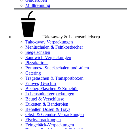
Garderoben
Mülltrennung
Take-away & Lebensmittelverp.
Take-away Verpackungen
Menüschalen & Feinkostbecher
Siegelschalen
Sandwich-Verpackungen
Pizzakartons
Pommes-, Snackschalen und -tüten
Catering
Tragetaschen & Transportboxen
Einweg-Geschirr
Becher, Flaschen & Zubehör
Lebensmittelverpackungen
Beutel & Verschlüsse
Etiketten & Banderolen
Behälter, Dosen & Trays
Obst- & Gemüse-Verpackungen
Fischverpackungen
Feingebäck-Verpackungen