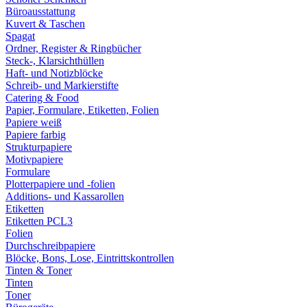
Büroausstattung
Kuvert & Taschen
Spagat
Ordner, Register & Ringbücher
Steck-, Klarsichthüllen
Haft- und Notizblöcke
Schreib- und Markierstifte
Catering & Food
Papier, Formulare, Etiketten, Folien
Papiere weiß
Papiere farbig
Strukturpapiere
Motivpapiere
Formulare
Plotterpapiere und -folien
Additions- und Kassarollen
Etiketten
Etiketten PCL3
Folien
Durchschreibpapiere
Blöcke, Bons, Lose, Eintrittskontrollen
Tinten & Toner
Tinten
Toner