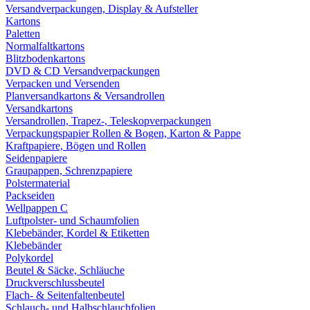
Versandverpackungen, Display & Aufsteller
Kartons
Paletten
Normalfaltkartons
Blitzbodenkartons
DVD & CD Versandverpackungen
Verpacken und Versenden
Planversandkartons & Versandrollen
Versandkartons
Versandrollen, Trapez-, Teleskopverpackungen
Verpackungspapier Rollen & Bogen, Karton & Pappe
Kraftpapiere, Bögen und Rollen
Seidenpapiere
Graupappen, Schrenzpapiere
Polstermaterial
Packseiden
Wellpappen C
Luftpolster- und Schaumfolien
Klebebänder, Kordel & Etiketten
Klebebänder
Polykordel
Beutel & Säcke, Schläuche
Druckverschlussbeutel
Flach- & Seitenfaltenbeutel
Schlauch- und Halbschlauchfolien