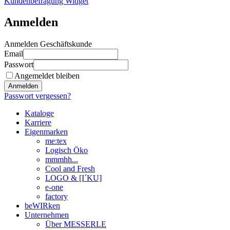
Kundenbefragung Widget
Anmelden
Anmelden Geschäftskunde
Email
Passwort
Angemeldet bleiben
Anmelden
Passwort vergessen?
Kataloge
Karriere
Eigenmarken
me:tex
Logisch Öko
mmmhh...
Cool and Fresh
LOGO & [I´KU]
e-one
factory
beWIRken
Unternehmen
Über MESSERLE