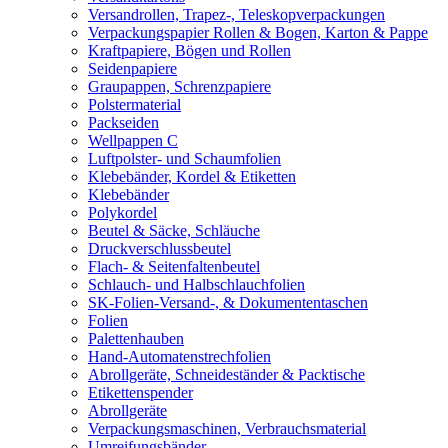
Versandrollen, Trapez-, Teleskopverpackungen
Verpackungspapier Rollen & Bogen, Karton & Pappe
Kraftpapiere, Bögen und Rollen
Seidenpapiere
Graupappen, Schrenzpapiere
Polstermaterial
Packseiden
Wellpappen C
Luftpolster- und Schaumfolien
Klebebänder, Kordel & Etiketten
Klebebänder
Polykordel
Beutel & Säcke, Schläuche
Druckverschlussbeutel
Flach- & Seitenfaltenbeutel
Schlauch- und Halbschlauchfolien
SK-Folien-Versand-, & Dokumententaschen
Folien
Palettenhauben
Hand-Automatenstrechfolien
Abrollgeräte, Schneideständer & Packtische
Etikettenspender
Abrollgeräte
Verpackungsmaschinen, Verbrauchsmaterial
Umreifungsbänder