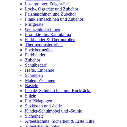
Laserpointer, Zeigestäbe
Loch-, Ösgeräte und Zubehör
Falzmaschinen und Zubehör
Frankiermaschinen und Zubehör
Prüfgeräte
Geldzählmaschinen
Produkte fürs Raumklima
Farbbänder & Thermorollen
Thermotransferrollen
Speichermedien
Farbbänder
Zubehör
Schulbedarf
Hefte, Einbände
Schreiben
Malen, Zeichnen
Basteln
Penale, Schultaschen und Rucksäcke
Spiele
Für Pädagogen
Sitzkissen und -bälle
Kinder-Schulmöbel und -Stühle
Sicherheit
Arbeitsschutz, Sicherheit & Erste Hilfe
Arbeitshandschuhe