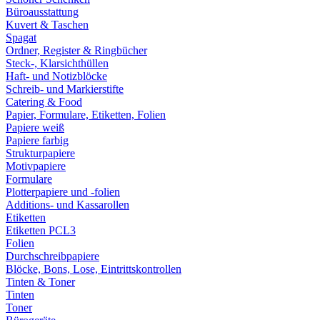
Büroausstattung
Kuvert & Taschen
Spagat
Ordner, Register & Ringbücher
Steck-, Klarsichthüllen
Haft- und Notizblöcke
Schreib- und Markierstifte
Catering & Food
Papier, Formulare, Etiketten, Folien
Papiere weiß
Papiere farbig
Strukturpapiere
Motivpapiere
Formulare
Plotterpapiere und -folien
Additions- und Kassarollen
Etiketten
Etiketten PCL3
Folien
Durchschreibpapiere
Blöcke, Bons, Lose, Eintrittskontrollen
Tinten & Toner
Tinten
Toner