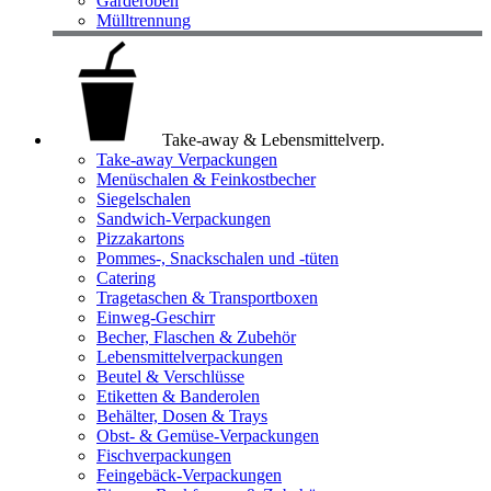
Garderoben
Mülltrennung
Take-away & Lebensmittelverp.
Take-away Verpackungen
Menüschalen & Feinkostbecher
Siegelschalen
Sandwich-Verpackungen
Pizzakartons
Pommes-, Snackschalen und -tüten
Catering
Tragetaschen & Transportboxen
Einweg-Geschirr
Becher, Flaschen & Zubehör
Lebensmittelverpackungen
Beutel & Verschlüsse
Etiketten & Banderolen
Behälter, Dosen & Trays
Obst- & Gemüse-Verpackungen
Fischverpackungen
Feingebäck-Verpackungen