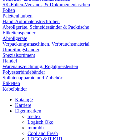
SK-Folien-Versand-, & Dokumententaschen
Folien
Palettenhauben
Hand-Automatenstrechfolien
Abrollgeräte, Schneideständer & Packtische
Etikettenspender
Abrollgeräte
Verpackungsmaschinen, Verbrauchsmaterial
Umreifungsbänder
Spezialsortiment
Handel
Warenauszeichnung, Regalpreisleisten
Polyesterbindebänder
Splintenapparate und Zubehör
Etiketten
Kabelbinder
Kataloge
Karriere
Eigenmarken
me:tex
Logisch Öko
mmmhh...
Cool and Fresh
LOGO & [I´KU]