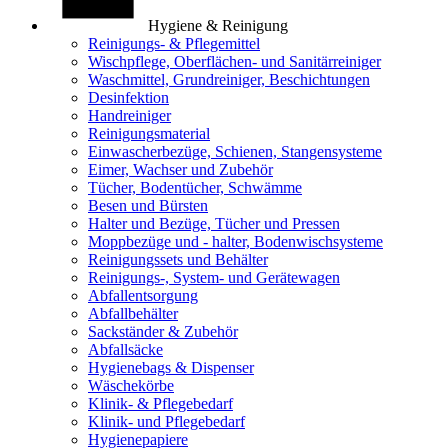
Hygiene & Reinigung
Reinigungs- & Pflegemittel
Wischpflege, Oberflächen- und Sanitärreiniger
Waschmittel, Grundreiniger, Beschichtungen
Desinfektion
Handreiniger
Reinigungsmaterial
Einwascherbezüge, Schienen, Stangensysteme
Eimer, Wachser und Zubehör
Tücher, Bodentücher, Schwämme
Besen und Bürsten
Halter und Bezüge, Tücher und Pressen
Moppbezüge und - halter, Bodenwischsysteme
Reinigungssets und Behälter
Reinigungs-, System- und Gerätewagen
Abfallentsorgung
Abfallbehälter
Sackständer & Zubehör
Abfallsäcke
Hygienebags & Dispenser
Wäschekörbe
Klinik- & Pflegebedarf
Klinik- und Pflegebedarf
Hygienepapiere