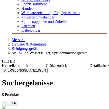
Spezialsortiment
Handel
Warenauszeichnung, Regalpreisleisten
Polyesterbindebänder
Splintenapparate und Zubehör
Etiketten
Kabelbinder
Messerle
Hygiene & Reinigung
Reinigungsgeräte
Staub- und Wassersauger, Sprühextraktionsgeräte
FILTER
Hersteller
zurück
Größe
zurück
Detailfarbe
Kärcher
645x415x415 mm
grau
8
ERGEBNISSE ANZEIGEN
M Vac
510x355x355 mm
weiß
Numatic
350x340x340 mm
Suchergebnisse
Severin
Soennecken
mehr anzeigen
8 Produkte
1
FILTER