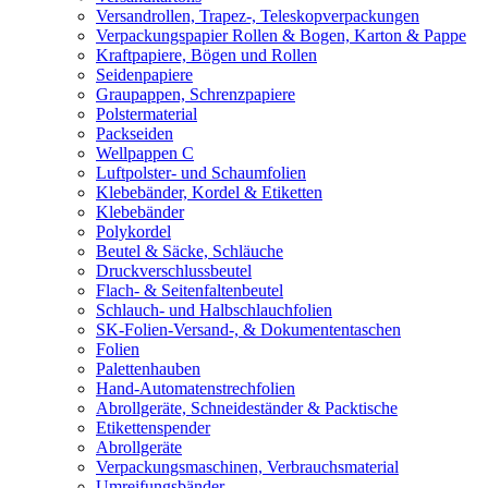
Versandrollen, Trapez-, Teleskopverpackungen
Verpackungspapier Rollen & Bogen, Karton & Pappe
Kraftpapiere, Bögen und Rollen
Seidenpapiere
Graupappen, Schrenzpapiere
Polstermaterial
Packseiden
Wellpappen C
Luftpolster- und Schaumfolien
Klebebänder, Kordel & Etiketten
Klebebänder
Polykordel
Beutel & Säcke, Schläuche
Druckverschlussbeutel
Flach- & Seitenfaltenbeutel
Schlauch- und Halbschlauchfolien
SK-Folien-Versand-, & Dokumententaschen
Folien
Palettenhauben
Hand-Automatenstrechfolien
Abrollgeräte, Schneideständer & Packtische
Etikettenspender
Abrollgeräte
Verpackungsmaschinen, Verbrauchsmaterial
Umreifungsbänder