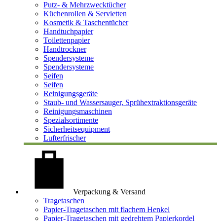
Putz- & Mehrzwecktücher
Küchenrollen & Servietten
Kosmetik & Taschentücher
Handtuchpapier
Toilettenpapier
Handtrockner
Spendersysteme
Spendersysteme
Seifen
Seifen
Reinigungsgeräte
Staub- und Wassersauger, Sprühextraktionsgeräte
Reinigungsmaschinen
Spezialsortimente
Sicherheitsequipment
Lufterfrischer
Verpackung & Versand
Tragetaschen
Papier-Tragetaschen mit flachem Henkel
Papier-Tragetaschen mit gedrehtem Papierkordel