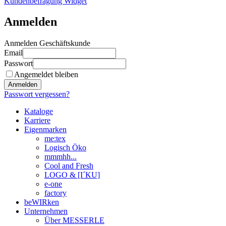
Kundenbefragung Widget
Anmelden
Anmelden Geschäftskunde
Email
Passwort
Angemeldet bleiben
Anmelden
Passwort vergessen?
Kataloge
Karriere
Eigenmarken
me:tex
Logisch Öko
mmmhh...
Cool and Fresh
LOGO & [I´KU]
e-one
factory
beWIRken
Unternehmen
Über MESSERLE