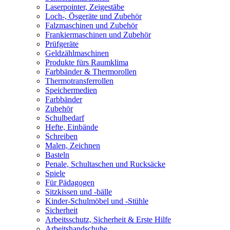
Laserpointer, Zeigestäbe
Loch-, Ösgeräte und Zubehör
Falzmaschinen und Zubehör
Frankiermaschinen und Zubehör
Prüfgeräte
Geldzählmaschinen
Produkte fürs Raumklima
Farbbänder & Thermorollen
Thermotransferrollen
Speichermedien
Farbbänder
Zubehör
Schulbedarf
Hefte, Einbände
Schreiben
Malen, Zeichnen
Basteln
Penale, Schultaschen und Rucksäcke
Spiele
Für Pädagogen
Sitzkissen und -bälle
Kinder-Schulmöbel und -Stühle
Sicherheit
Arbeitsschutz, Sicherheit & Erste Hilfe
Arbeitshandschuhe