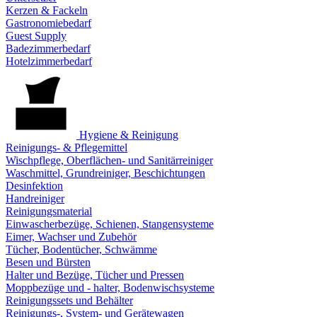
Kerzen & Fackeln
Gastronomiebedarf
Guest Supply
Badezimmerbedarf
Hotelzimmerbedarf
Hygiene & Reinigung
Reinigungs- & Pflegemittel
Wischpflege, Oberflächen- und Sanitärreiniger
Waschmittel, Grundreiniger, Beschichtungen
Desinfektion
Handreiniger
Reinigungsmaterial
Einwascherbezüge, Schienen, Stangensysteme
Eimer, Wachser und Zubehör
Tücher, Bodentücher, Schwämme
Besen und Bürsten
Halter und Bezüge, Tücher und Pressen
Moppbezüge und - halter, Bodenwischsysteme
Reinigungssets und Behälter
Reinigungs-, System- und Gerätewagen