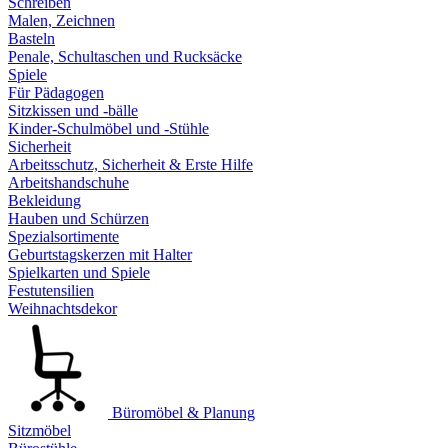
Schreiben
Malen, Zeichnen
Basteln
Penale, Schultaschen und Rucksäcke
Spiele
Für Pädagogen
Sitzkissen und -bälle
Kinder-Schulmöbel und -Stühle
Sicherheit
Arbeitsschutz, Sicherheit & Erste Hilfe
Arbeitshandschuhe
Bekleidung
Hauben und Schürzen
Spezialsortimente
Geburtstagskerzen mit Halter
Spielkarten und Spiele
Festutensilien
Weihnachtsdekor
Büromöbel & Planung
Sitzmöbel