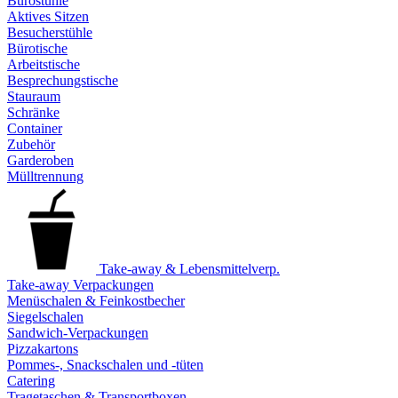
Bürostühle
Aktives Sitzen
Besucherstühle
Bürotische
Arbeitstische
Besprechungstische
Stauraum
Schränke
Container
Zubehör
Garderoben
Mülltrennung
Take-away & Lebensmittelverp.
Take-away Verpackungen
Menüschalen & Feinkostbecher
Siegelschalen
Sandwich-Verpackungen
Pizzakartons
Pommes-, Snackschalen und -tüten
Catering
Tragetaschen & Transportboxen