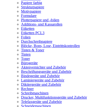
Papiere farbig
Strukturpapiere
Motivpapiere
Formulare
Plotterpapiere und -folien
Additions- und Kassarollen
Etiketten
Etiketten PCL3
Folien
Durchschreibpapiere
Blöcke, Bons, Lose, Eintrittskontrollen
Tinten & Toner
Tinten
Toner
Bürogeräte
Aktenvernichter und Zubehör
Beschriftungsgeräte und Zubehör
Bindegeräte und Zubehör
Laminiergeräte und Zubehör
Diktiergeräte und Zubehör
Rechner
Schreibmaschinen
Drucker, Multifunktionsgeräte und Zubehör
Telefaxgeräte und Zubehör
Schneidemaschinen