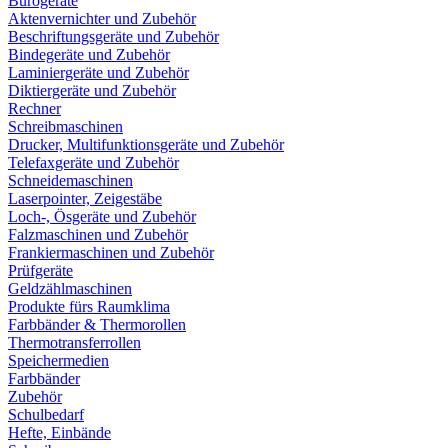
Bürogeräte
Aktenvernichter und Zubehör
Beschriftungsgeräte und Zubehör
Bindegeräte und Zubehör
Laminiergeräte und Zubehör
Diktiergeräte und Zubehör
Rechner
Schreibmaschinen
Drucker, Multifunktionsgeräte und Zubehör
Telefaxgeräte und Zubehör
Schneidemaschinen
Laserpointer, Zeigestäbe
Loch-, Ösgeräte und Zubehör
Falzmaschinen und Zubehör
Frankiermaschinen und Zubehör
Prüfgeräte
Geldzählmaschinen
Produkte fürs Raumklima
Farbbänder & Thermorollen
Thermotransferrollen
Speichermedien
Farbbänder
Zubehör
Schulbedarf
Hefte, Einbände