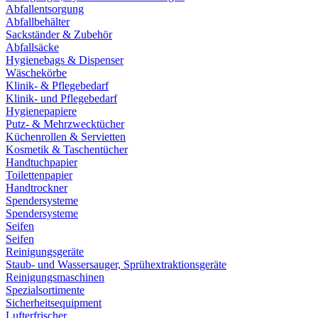
Abfallentsorgung
Abfallbehälter
Sackständer & Zubehör
Abfallsäcke
Hygienebags & Dispenser
Wäschekörbe
Klinik- & Pflegebedarf
Klinik- und Pflegebedarf
Hygienepapiere
Putz- & Mehrzwecktücher
Küchenrollen & Servietten
Kosmetik & Taschentücher
Handtuchpapier
Toilettenpapier
Handtrockner
Spendersysteme
Spendersysteme
Seifen
Seifen
Reinigungsgeräte
Staub- und Wassersauger, Sprühextraktionsgeräte
Reinigungsmaschinen
Spezialsortimente
Sicherheitsequipment
Lufterfrischer