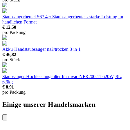
Staubsaugerbeutel S67 4er
Staubsaugerbeutel - starke Leistung im
handlichen Format
€ 12,50
pro Packung
Akku-Handstaubsauger naß/trocken
3-in-1
€ 46,82
pro Stück
Staubsauger-Hochleistungsfilter für mvac NFR200-11
620W, 9L,
6,9kg
€ 8,91
pro Packung
Einige unserer Handelsmarken