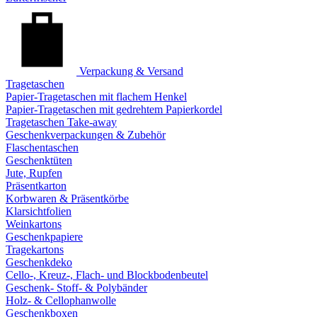
Verpackung & Versand
Tragetaschen
Papier-Tragetaschen mit flachem Henkel
Papier-Tragetaschen mit gedrehtem Papierkordel
Tragetaschen Take-away
Geschenkverpackungen & Zubehör
Flaschentaschen
Geschenktüten
Jute, Rupfen
Präsentkarton
Korbwaren & Präsentkörbe
Klarsichtfolien
Weinkartons
Geschenkpapiere
Tragekartons
Geschenkdeko
Cello-, Kreuz-, Flach- und Blockbodenbeutel
Geschenk- Stoff- & Polybänder
Holz- & Cellophanwolle
Geschenkboxen