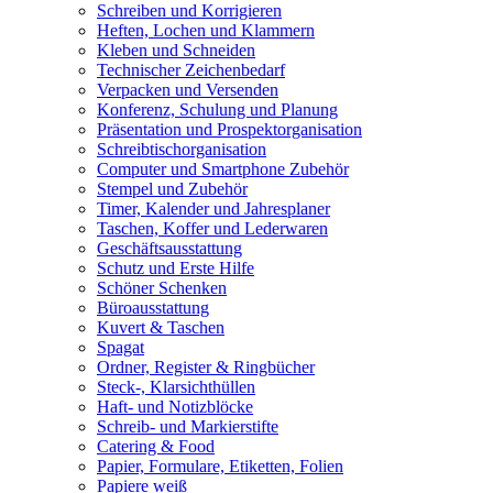
Schreiben und Korrigieren
Heften, Lochen und Klammern
Kleben und Schneiden
Technischer Zeichenbedarf
Verpacken und Versenden
Konferenz, Schulung und Planung
Präsentation und Prospektorganisation
Schreibtischorganisation
Computer und Smartphone Zubehör
Stempel und Zubehör
Timer, Kalender und Jahresplaner
Taschen, Koffer und Lederwaren
Geschäftsausstattung
Schutz und Erste Hilfe
Schöner Schenken
Büroausstattung
Kuvert & Taschen
Spagat
Ordner, Register & Ringbücher
Steck-, Klarsichthüllen
Haft- und Notizblöcke
Schreib- und Markierstifte
Catering & Food
Papier, Formulare, Etiketten, Folien
Papiere weiß