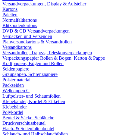
Versandverpackungen, Display & Aufsteller
Kartons
Paletten
Normalfaltkartons
Blitzbodenkartons
DVD & CD Versandverpackungen
Verpacken und Versenden
Planversandkartons & Versandrollen
Versandkartons
Versandrollen, Trapez-, Teleskopverpackungen
Verpackungspapier Rollen & Bogen, Karton & Pappe
Kraftpapiere, Bögen und Rollen
Seidenpapiere
Graupappen, Schrenzpapiere
Polstermaterial
Packseiden
Wellpappen C
Luftpolster- und Schaumfolien
Klebebänder, Kordel & Etiketten
Klebebänder
Polykordel
Beutel & Säcke, Schläuche
Druckverschlussbeutel
Flach- & Seitenfaltenbeutel
Schlauch- und Halbschlauchfolien