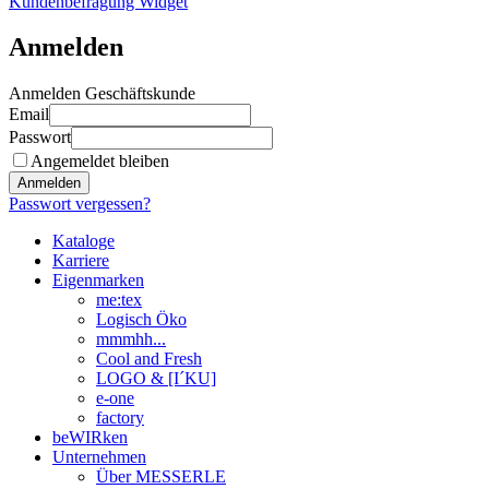
Kundenbefragung Widget
Anmelden
Anmelden Geschäftskunde
Email
Passwort
Angemeldet bleiben
Anmelden
Passwort vergessen?
Kataloge
Karriere
Eigenmarken
me:tex
Logisch Öko
mmmhh...
Cool and Fresh
LOGO & [I´KU]
e-one
factory
beWIRken
Unternehmen
Über MESSERLE