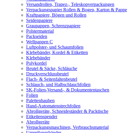
Versandrollen, Trapez-, Teleskopverpackungen
Verpackungspapier Rollen & Bogen, Karton & Pappe
Kraftpapiere, Bögen und Rollen
Seidenpapiere
Graupappen, Schrenzpapiere
Polstermaterial
Packseiden
Wellpappen C
Luftpolster- und Schaumfolien
Klebebänder, Kordel & Etiketten
Klebebänder
Polykordel
Beutel & Säcke, Schläuche
Druckverschlussbeutel
Flach- & Seitenfaltenbeutel
Schlauch- und Halbschlauchfolien
SK-Folien-Versand-, & Dokumententaschen
Folien
Palettenhauben
Hand-Automatenstrechfolien
Abrollgeräte, Schneideständer & Packtische
Etikettenspender
Abrollgeräte
Verpackungsmaschinen, Verbrauchsmaterial
Umreifungsbänder