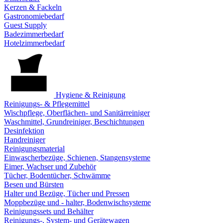
Kerzen & Fackeln
Gastronomiebedarf
Guest Supply
Badezimmerbedarf
Hotelzimmerbedarf
Hygiene & Reinigung
Reinigungs- & Pflegemittel
Wischpflege, Oberflächen- und Sanitärreiniger
Waschmittel, Grundreiniger, Beschichtungen
Desinfektion
Handreiniger
Reinigungsmaterial
Einwascherbezüge, Schienen, Stangensysteme
Eimer, Wachser und Zubehör
Tücher, Bodentücher, Schwämme
Besen und Bürsten
Halter und Bezüge, Tücher und Pressen
Moppbezüge und - halter, Bodenwischsysteme
Reinigungssets und Behälter
Reinigungs-, System- und Gerätewagen