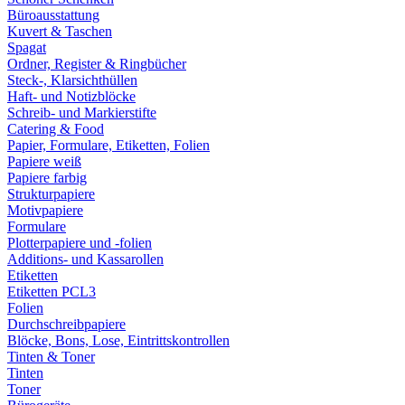
Büroausstattung
Kuvert & Taschen
Spagat
Ordner, Register & Ringbücher
Steck-, Klarsichthüllen
Haft- und Notizblöcke
Schreib- und Markierstifte
Catering & Food
Papier, Formulare, Etiketten, Folien
Papiere weiß
Papiere farbig
Strukturpapiere
Motivpapiere
Formulare
Plotterpapiere und -folien
Additions- und Kassarollen
Etiketten
Etiketten PCL3
Folien
Durchschreibpapiere
Blöcke, Bons, Lose, Eintrittskontrollen
Tinten & Toner
Tinten
Toner