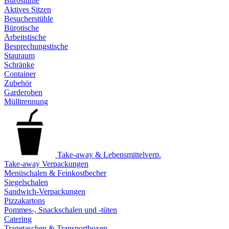
Bürostühle
Aktives Sitzen
Besucherstühle
Bürotische
Arbeitstische
Besprechungstische
Stauraum
Schränke
Container
Zubehör
Garderoben
Mülltrennung
Take-away & Lebensmittelverp.
Take-away Verpackungen
Menüschalen & Feinkostbecher
Siegelschalen
Sandwich-Verpackungen
Pizzakartons
Pommes-, Snackschalen und -tüten
Catering
Tragetaschen & Transportboxen