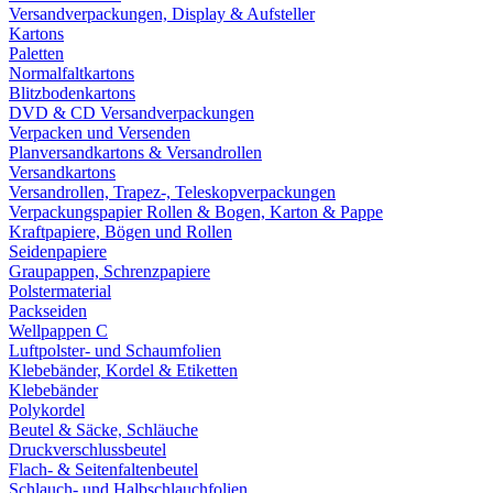
Versandverpackungen, Display & Aufsteller
Kartons
Paletten
Normalfaltkartons
Blitzbodenkartons
DVD & CD Versandverpackungen
Verpacken und Versenden
Planversandkartons & Versandrollen
Versandkartons
Versandrollen, Trapez-, Teleskopverpackungen
Verpackungspapier Rollen & Bogen, Karton & Pappe
Kraftpapiere, Bögen und Rollen
Seidenpapiere
Graupappen, Schrenzpapiere
Polstermaterial
Packseiden
Wellpappen C
Luftpolster- und Schaumfolien
Klebebänder, Kordel & Etiketten
Klebebänder
Polykordel
Beutel & Säcke, Schläuche
Druckverschlussbeutel
Flach- & Seitenfaltenbeutel
Schlauch- und Halbschlauchfolien