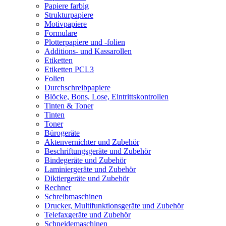
Papiere farbig
Strukturpapiere
Motivpapiere
Formulare
Plotterpapiere und -folien
Additions- und Kassarollen
Etiketten
Etiketten PCL3
Folien
Durchschreibpapiere
Blöcke, Bons, Lose, Eintrittskontrollen
Tinten & Toner
Tinten
Toner
Bürogeräte
Aktenvernichter und Zubehör
Beschriftungsgeräte und Zubehör
Bindegeräte und Zubehör
Laminiergeräte und Zubehör
Diktiergeräte und Zubehör
Rechner
Schreibmaschinen
Drucker, Multifunktionsgeräte und Zubehör
Telefaxgeräte und Zubehör
Schneidemaschinen