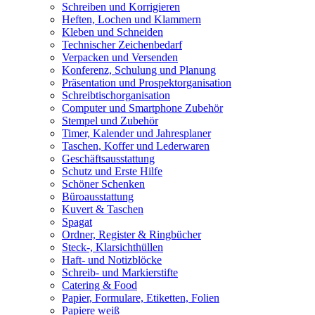
Schreiben und Korrigieren
Heften, Lochen und Klammern
Kleben und Schneiden
Technischer Zeichenbedarf
Verpacken und Versenden
Konferenz, Schulung und Planung
Präsentation und Prospektorganisation
Schreibtischorganisation
Computer und Smartphone Zubehör
Stempel und Zubehör
Timer, Kalender und Jahresplaner
Taschen, Koffer und Lederwaren
Geschäftsausstattung
Schutz und Erste Hilfe
Schöner Schenken
Büroausstattung
Kuvert & Taschen
Spagat
Ordner, Register & Ringbücher
Steck-, Klarsichthüllen
Haft- und Notizblöcke
Schreib- und Markierstifte
Catering & Food
Papier, Formulare, Etiketten, Folien
Papiere weiß