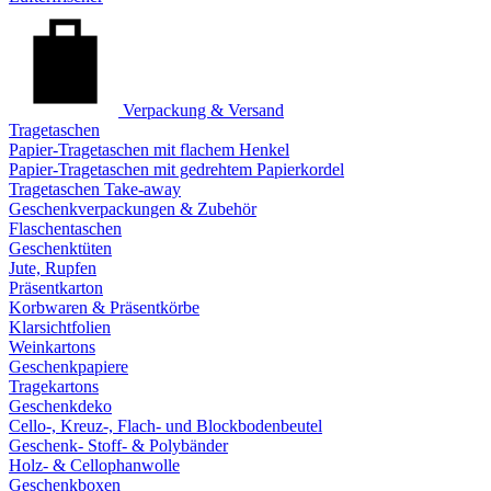
Verpackung & Versand
Tragetaschen
Papier-Tragetaschen mit flachem Henkel
Papier-Tragetaschen mit gedrehtem Papierkordel
Tragetaschen Take-away
Geschenkverpackungen & Zubehör
Flaschentaschen
Geschenktüten
Jute, Rupfen
Präsentkarton
Korbwaren & Präsentkörbe
Klarsichtfolien
Weinkartons
Geschenkpapiere
Tragekartons
Geschenkdeko
Cello-, Kreuz-, Flach- und Blockbodenbeutel
Geschenk- Stoff- & Polybänder
Holz- & Cellophanwolle
Geschenkboxen