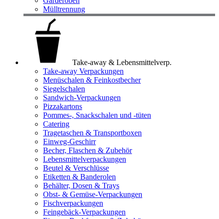
Garderoben
Mülltrennung
Take-away & Lebensmittelverp.
Take-away Verpackungen
Menüschalen & Feinkostbecher
Siegelschalen
Sandwich-Verpackungen
Pizzakartons
Pommes-, Snackschalen und -tüten
Catering
Tragetaschen & Transportboxen
Einweg-Geschirr
Becher, Flaschen & Zubehör
Lebensmittelverpackungen
Beutel & Verschlüsse
Etiketten & Banderolen
Behälter, Dosen & Trays
Obst- & Gemüse-Verpackungen
Fischverpackungen
Feingebäck-Verpackungen