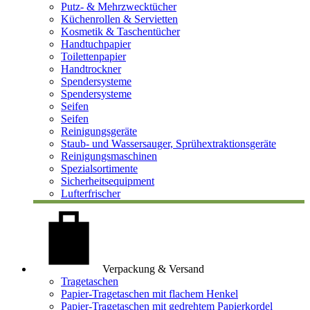
Putz- & Mehrzwecktücher
Küchenrollen & Servietten
Kosmetik & Taschentücher
Handtuchpapier
Toilettenpapier
Handtrockner
Spendersysteme
Spendersysteme
Seifen
Seifen
Reinigungsgeräte
Staub- und Wassersauger, Sprühextraktionsgeräte
Reinigungsmaschinen
Spezialsortimente
Sicherheitsequipment
Lufterfrischer
Verpackung & Versand
Tragetaschen
Papier-Tragetaschen mit flachem Henkel
Papier-Tragetaschen mit gedrehtem Papierkordel