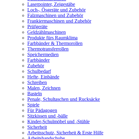
Laserpointer, Zeigestäbe
Loch-, Ösgeräte und Zubehör
Falzmaschinen und Zubehör
Frankiermaschinen und Zubehör
Prüfgeräte
Geldzählmaschinen
Produkte fürs Raumklima
Farbbänder & Thermorollen
Thermotransferrollen
Speichermedien
Farbbänder
Zubehör
Schulbedarf
Hefte, Einbände
Schreiben
Malen, Zeichnen
Basteln
Penale, Schultaschen und Rucksäcke
Spiele
Für Pädagogen
Sitzkissen und -bälle
Kinder-Schulmöbel und -Stühle
Sicherheit
Arbeitsschutz, Sicherheit & Erste Hilfe
Arbeitshandschuhe