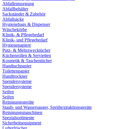
Abfallentsorgung
Abfallbehälter
Sackständer & Zubehör
Abfallsäcke
Hygienebags & Dispenser
Wäschekörbe
Klinik- & Pflegebedarf
Klinik- und Pflegebedarf
Hygienepapiere
Putz- & Mehrzwecktücher
Küchenrollen & Servietten
Kosmetik & Taschentücher
Handtuchpapier
Toilettenpapier
Handtrockner
Spendersysteme
Spendersysteme
Seifen
Seifen
Reinigungsgeräte
Staub- und Wassersauger, Sprühextraktionsgeräte
Reinigungsmaschinen
Spezialsortimente
Sicherheitsequipment
Lufterfrischer