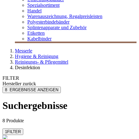
Spezialsortiment
Handel
Warenauszeichnung, Regalpreisleisten
Polyesterbindebänder
Splintenapparate und Zubehör
Etiketten
Kabelbinder
Messerle
Hygiene & Reinigung
Reinigungs- & Pflegemittel
Desinfektion
FILTER
Hersteller
zurück
Dr. Schnell
8
ERGEBNISSE ANZEIGEN
Langguth Chemie
M Clean
Suchergebnisse
MESSERLE
Mobiloclean
mehr anzeigen
8 Produkte
1
FILTER