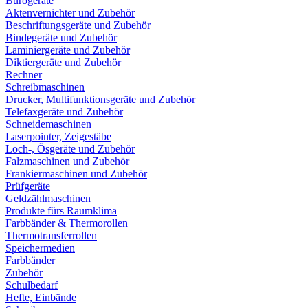
Bürogeräte
Aktenvernichter und Zubehör
Beschriftungsgeräte und Zubehör
Bindegeräte und Zubehör
Laminiergeräte und Zubehör
Diktiergeräte und Zubehör
Rechner
Schreibmaschinen
Drucker, Multifunktionsgeräte und Zubehör
Telefaxgeräte und Zubehör
Schneidemaschinen
Laserpointer, Zeigestäbe
Loch-, Ösgeräte und Zubehör
Falzmaschinen und Zubehör
Frankiermaschinen und Zubehör
Prüfgeräte
Geldzählmaschinen
Produkte fürs Raumklima
Farbbänder & Thermorollen
Thermotransferrollen
Speichermedien
Farbbänder
Zubehör
Schulbedarf
Hefte, Einbände