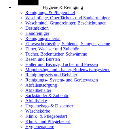
Hygiene & Reinigung
Reinigungs- & Pflegemittel
Wischpflege, Oberflächen- und Sanitärreiniger
Waschmittel, Grundreiniger, Beschichtungen
Desinfektion
Handreiniger
Reinigungsmaterial
Einwascherbezüge, Schienen, Stangensysteme
Eimer, Wachser und Zubehör
Tücher, Bodentücher, Schwämme
Besen und Bürsten
Halter und Bezüge, Tücher und Pressen
Moppbezüge und - halter, Bodenwischsysteme
Reinigungssets und Behälter
Reinigungs-, System- und Gerätewagen
Abfallentsorgung
Abfallbehälter
Sackständer & Zubehör
Abfallsäcke
Hygienebags & Dispenser
Wäschekörbe
Klinik- & Pflegebedarf
Klinik- und Pflegebedarf
Hygienepapiere