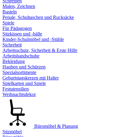
Schreiben
Malen, Zeichnen
Basteln
Penale, Schultaschen und Rucksäcke
Spiele
Für Pädagogen
Sitzkissen und -bälle
Kinder-Schulmöbel und -Stühle
Sicherheit
Arbeitsschutz, Sicherheit & Erste Hilfe
Arbeitshandschuhe
Bekleidung
Hauben und Schürzen
Spezialsortimente
Geburtstagskerzen mit Halter
Spielkarten und Spiele
Festutensilien
Weihnachtsdekor
Büromöbel & Planung
Sitzmöbel