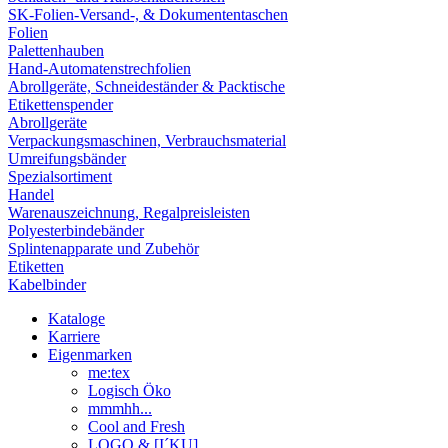
SK-Folien-Versand-, & Dokumententaschen
Folien
Palettenhauben
Hand-Automatenstrechfolien
Abrollgeräte, Schneideständer & Packtische
Etikettenspender
Abrollgeräte
Verpackungsmaschinen, Verbrauchsmaterial
Umreifungsbänder
Spezialsortiment
Handel
Warenauszeichnung, Regalpreisleisten
Polyesterbindebänder
Splintenapparate und Zubehör
Etiketten
Kabelbinder
Kataloge
Karriere
Eigenmarken
me:tex
Logisch Öko
mmmhh...
Cool and Fresh
LOGO & [I´KU]