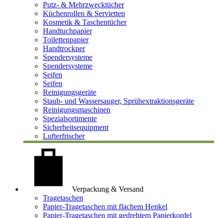
Putz- & Mehrzwecktücher
Küchenrollen & Servietten
Kosmetik & Taschentücher
Handtuchpapier
Toilettenpapier
Handtrockner
Spendersysteme
Spendersysteme
Seifen
Seifen
Reinigungsgeräte
Staub- und Wassersauger, Sprühextraktionsgeräte
Reinigungsmaschinen
Spezialsortimente
Sicherheitsequipment
Lufterfrischer
Verpackung & Versand
Tragetaschen
Papier-Tragetaschen mit flachem Henkel
Papier-Tragetaschen mit gedrehtem Papierkordel