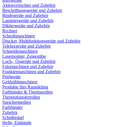
Bürogeräte
Aktenvernichter und Zubehör
Beschriftungsgeräte und Zubehör
Bindegeräte und Zubehör
Laminiergeräte und Zubehör
Diktiergeräte und Zubehör
Rechner
Schreibmaschinen
Drucker, Multifunktionsgeräte und Zubehör
Telefaxgeräte und Zubehör
Schneidemaschinen
Laserpointer, Zeigestäbe
Loch-, Ösgeräte und Zubehör
Falzmaschinen und Zubehör
Frankiermaschinen und Zubehör
Prüfgeräte
Geldzählmaschinen
Produkte fürs Raumklima
Farbbänder & Thermorollen
Thermotransferrollen
Speichermedien
Farbbänder
Zubehör
Schulbedarf
Hefte, Einbände