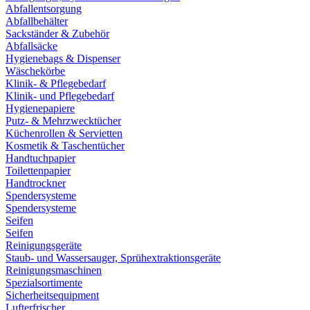
Abfallentsorgung
Abfallbehälter
Sackständer & Zubehör
Abfallsäcke
Hygienebags & Dispenser
Wäschekörbe
Klinik- & Pflegebedarf
Klinik- und Pflegebedarf
Hygienepapiere
Putz- & Mehrzwecktücher
Küchenrollen & Servietten
Kosmetik & Taschentücher
Handtuchpapier
Toilettenpapier
Handtrockner
Spendersysteme
Spendersysteme
Seifen
Seifen
Reinigungsgeräte
Staub- und Wassersauger, Sprühextraktionsgeräte
Reinigungsmaschinen
Spezialsortimente
Sicherheitsequipment
Lufterfrischer