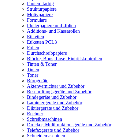
Papiere farbig
Strukturpapiere
Motivpapiere
Formulare
Plotterpapiere und -folien
Additions- und Kassarollen
Etiketten
Etiketten PCL3
Folien
Durchschreibpapiere
Blöcke, Bons, Lose, Eintrittskontrollen
Tinten & Toner
Tinten
Toner
Bürogeräte
Aktenvernichter und Zubehör
Beschriftungsgeräte und Zubehör
Bindegeräte und Zubehör
Laminiergeräte und Zubehör
Diktiergeräte und Zubehör
Rechner
Schreibmaschinen
Drucker, Multifunktionsgeräte und Zubehör
Telefaxgeräte und Zubehör
Schneidemaschinen