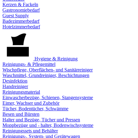
Kerzen & Fackeln
Gastronomiebedarf
Guest Supply
Badezimmerbedarf
Hotelzimmerbedarf
Hygiene & Reinigung
Reinigungs- & Pflegemittel
Wischpflege, Oberflächen- und Sanitärreiniger
Waschmittel, Grundreiniger, Beschichtungen
Desinfektion
Handreiniger
Reinigungsmaterial
Einwascherbezüge, Schienen, Stangensysteme
Eimer, Wachser und Zubehör
Tücher, Bodentücher, Schwämme
Besen und Bürsten
Halter und Bezüge, Tücher und Pressen
Moppbezüge und - halter, Bodenwischsysteme
Reinigungssets und Behälter
Reinigungs-, System- und Gerätewagen