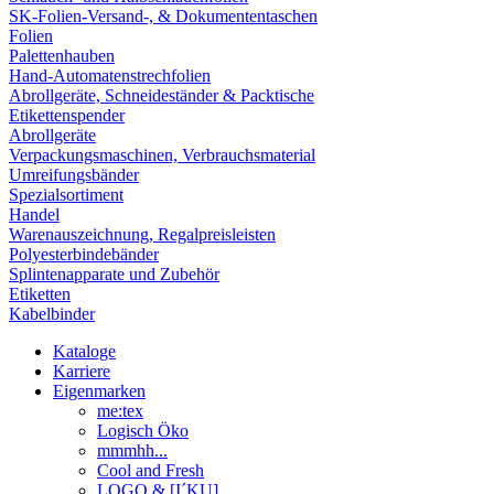
SK-Folien-Versand-, & Dokumententaschen
Folien
Palettenhauben
Hand-Automatenstrechfolien
Abrollgeräte, Schneideständer & Packtische
Etikettenspender
Abrollgeräte
Verpackungsmaschinen, Verbrauchsmaterial
Umreifungsbänder
Spezialsortiment
Handel
Warenauszeichnung, Regalpreisleisten
Polyesterbindebänder
Splintenapparate und Zubehör
Etiketten
Kabelbinder
Kataloge
Karriere
Eigenmarken
me:tex
Logisch Öko
mmmhh...
Cool and Fresh
LOGO & [I´KU]