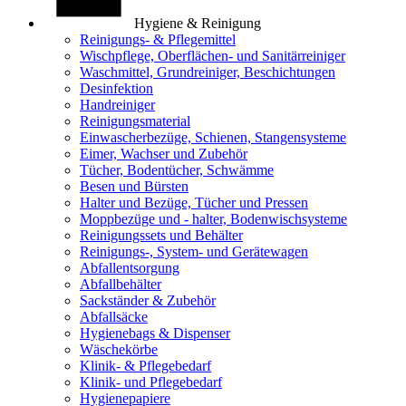
Hygiene & Reinigung
Reinigungs- & Pflegemittel
Wischpflege, Oberflächen- und Sanitärreiniger
Waschmittel, Grundreiniger, Beschichtungen
Desinfektion
Handreiniger
Reinigungsmaterial
Einwascherbezüge, Schienen, Stangensysteme
Eimer, Wachser und Zubehör
Tücher, Bodentücher, Schwämme
Besen und Bürsten
Halter und Bezüge, Tücher und Pressen
Moppbezüge und - halter, Bodenwischsysteme
Reinigungssets und Behälter
Reinigungs-, System- und Gerätewagen
Abfallentsorgung
Abfallbehälter
Sackständer & Zubehör
Abfallsäcke
Hygienebags & Dispenser
Wäschekörbe
Klinik- & Pflegebedarf
Klinik- und Pflegebedarf
Hygienepapiere