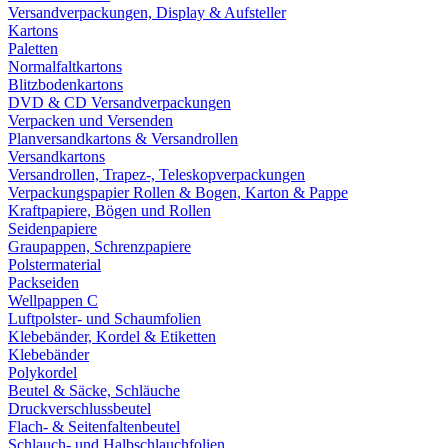
Versandverpackungen, Display & Aufsteller
Kartons
Paletten
Normalfaltkartons
Blitzbodenkartons
DVD & CD Versandverpackungen
Verpacken und Versenden
Planversandkartons & Versandrollen
Versandkartons
Versandrollen, Trapez-, Teleskopverpackungen
Verpackungspapier Rollen & Bogen, Karton & Pappe
Kraftpapiere, Bögen und Rollen
Seidenpapiere
Graupappen, Schrenzpapiere
Polstermaterial
Packseiden
Wellpappen C
Luftpolster- und Schaumfolien
Klebebänder, Kordel & Etiketten
Klebebänder
Polykordel
Beutel & Säcke, Schläuche
Druckverschlussbeutel
Flach- & Seitenfaltenbeutel
Schlauch- und Halbschlauchfolien