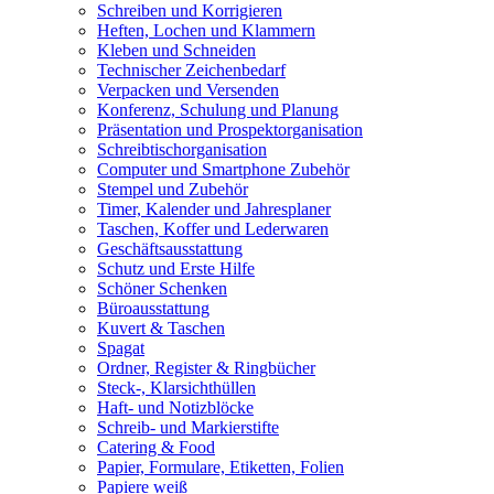
Schreiben und Korrigieren
Heften, Lochen und Klammern
Kleben und Schneiden
Technischer Zeichenbedarf
Verpacken und Versenden
Konferenz, Schulung und Planung
Präsentation und Prospektorganisation
Schreibtischorganisation
Computer und Smartphone Zubehör
Stempel und Zubehör
Timer, Kalender und Jahresplaner
Taschen, Koffer und Lederwaren
Geschäftsausstattung
Schutz und Erste Hilfe
Schöner Schenken
Büroausstattung
Kuvert & Taschen
Spagat
Ordner, Register & Ringbücher
Steck-, Klarsichthüllen
Haft- und Notizblöcke
Schreib- und Markierstifte
Catering & Food
Papier, Formulare, Etiketten, Folien
Papiere weiß