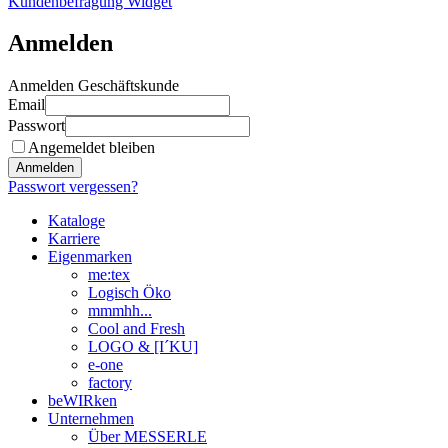
Kundenbefragung Widget
Anmelden
Anmelden Geschäftskunde
Email
Passwort
Angemeldet bleiben
Anmelden
Passwort vergessen?
Kataloge
Karriere
Eigenmarken
me:tex
Logisch Öko
mmmhh...
Cool and Fresh
LOGO & [I´KU]
e-one
factory
beWIRken
Unternehmen
Über MESSERLE