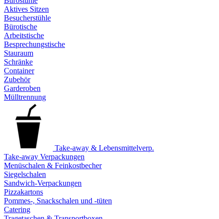
Bürostühle
Aktives Sitzen
Besucherstühle
Bürotische
Arbeitstische
Besprechungstische
Stauraum
Schränke
Container
Zubehör
Garderoben
Mülltrennung
Take-away & Lebensmittelverp.
Take-away Verpackungen
Menüschalen & Feinkostbecher
Siegelschalen
Sandwich-Verpackungen
Pizzakartons
Pommes-, Snackschalen und -tüten
Catering
Tragetaschen & Transportboxen