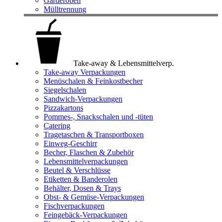
Garderoben
Mülltrennung
Take-away & Lebensmittelverp.
Take-away Verpackungen
Menüschalen & Feinkostbecher
Siegelschalen
Sandwich-Verpackungen
Pizzakartons
Pommes-, Snackschalen und -tüten
Catering
Tragetaschen & Transportboxen
Einweg-Geschirr
Becher, Flaschen & Zubehör
Lebensmittelverpackungen
Beutel & Verschlüsse
Etiketten & Banderolen
Behälter, Dosen & Trays
Obst- & Gemüse-Verpackungen
Fischverpackungen
Feingebäck-Verpackungen