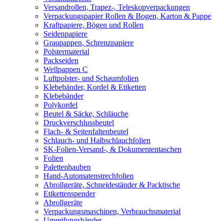
Versandrollen, Trapez-, Teleskopverpackungen
Verpackungspapier Rollen & Bogen, Karton & Pappe
Kraftpapiere, Bögen und Rollen
Seidenpapiere
Graupappen, Schrenzpapiere
Polstermaterial
Packseiden
Wellpappen C
Luftpolster- und Schaumfolien
Klebebänder, Kordel & Etiketten
Klebebänder
Polykordel
Beutel & Säcke, Schläuche
Druckverschlussbeutel
Flach- & Seitenfaltenbeutel
Schlauch- und Halbschlauchfolien
SK-Folien-Versand-, & Dokumententaschen
Folien
Palettenhauben
Hand-Automatenstrechfolien
Abrollgeräte, Schneideständer & Packtische
Etikettenspender
Abrollgeräte
Verpackungsmaschinen, Verbrauchsmaterial
Umreifungsbänder