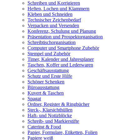
Schreiben und Korrigieren
Heften, Lochen und Klammern
Kleben und Schneiden
Technischer Zeichenbedarf
Verpacken und Versenden
Konferenz, Schulung und Planung
Präsentation und Prospektorganisation
Schreibtischorganisation
Computer und Smartphone Zubehör
Stempel und Zubehör
Timer, Kalender und Jahresplaner
Taschen, Koffer und Lederwaren
Geschäftsausstattung
Schutz und Erste Hilfe
Schöner Schenken
Büroausstattung
Kuvert & Taschen
Spagat
Ordner, Register & Ringbücher
Steck-, Klarsichthüllen
Haft- und Notizblöcke
Schreib- und Markierstifte
Catering & Food
Papier, Formulare, Etiketten, Folien
Papiere weiß