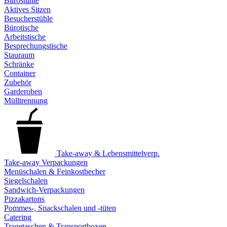
Bürostühle
Aktives Sitzen
Besucherstühle
Bürotische
Arbeitstische
Besprechungstische
Stauraum
Schränke
Container
Zubehör
Garderoben
Mülltrennung
Take-away & Lebensmittelverp.
Take-away Verpackungen
Menüschalen & Feinkostbecher
Siegelschalen
Sandwich-Verpackungen
Pizzakartons
Pommes-, Snackschalen und -tüten
Catering
Tragetaschen & Transportboxen