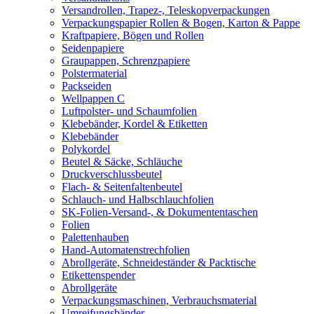
Versandrollen, Trapez-, Teleskopverpackungen
Verpackungspapier Rollen & Bogen, Karton & Pappe
Kraftpapiere, Bögen und Rollen
Seidenpapiere
Graupappen, Schrenzpapiere
Polstermaterial
Packseiden
Wellpappen C
Luftpolster- und Schaumfolien
Klebebänder, Kordel & Etiketten
Klebebänder
Polykordel
Beutel & Säcke, Schläuche
Druckverschlussbeutel
Flach- & Seitenfaltenbeutel
Schlauch- und Halbschlauchfolien
SK-Folien-Versand-, & Dokumententaschen
Folien
Palettenhauben
Hand-Automatenstrechfolien
Abrollgeräte, Schneideständer & Packtische
Etikettenspender
Abrollgeräte
Verpackungsmaschinen, Verbrauchsmaterial
Umreifungsbänder