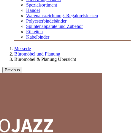
Spezialsortiment
Handel
Warenauszeichnung, Regalpreisleisten
Polyesterbindebänder
Splintenapparate und Zubehör
Etiketten
Kabelbinder
Messerle
Büromöbel und Planung
Büromöbel & Planung Übersicht
Previous