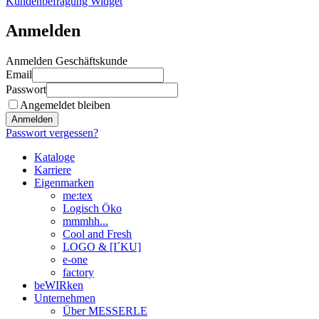
Kundenbefragung Widget
Anmelden
Anmelden Geschäftskunde
Email
Passwort
Angemeldet bleiben
Anmelden
Passwort vergessen?
Kataloge
Karriere
Eigenmarken
me:tex
Logisch Öko
mmmhh...
Cool and Fresh
LOGO & [I´KU]
e-one
factory
beWIRken
Unternehmen
Über MESSERLE