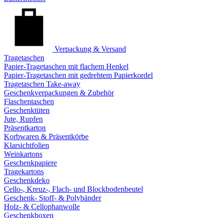
Verpackung & Versand
Tragetaschen
Papier-Tragetaschen mit flachem Henkel
Papier-Tragetaschen mit gedrehtem Papierkordel
Tragetaschen Take-away
Geschenkverpackungen & Zubehör
Flaschentaschen
Geschenktüten
Jute, Rupfen
Präsentkarton
Korbwaren & Präsentkörbe
Klarsichtfolien
Weinkartons
Geschenkpapiere
Tragekartons
Geschenkdeko
Cello-, Kreuz-, Flach- und Blockbodenbeutel
Geschenk- Stoff- & Polybänder
Holz- & Cellophanwolle
Geschenkboxen