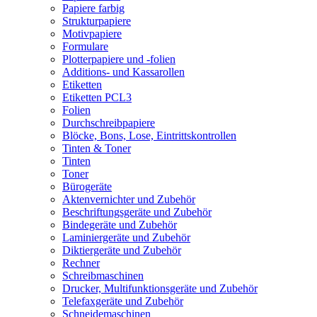
Papiere farbig
Strukturpapiere
Motivpapiere
Formulare
Plotterpapiere und -folien
Additions- und Kassarollen
Etiketten
Etiketten PCL3
Folien
Durchschreibpapiere
Blöcke, Bons, Lose, Eintrittskontrollen
Tinten & Toner
Tinten
Toner
Bürogeräte
Aktenvernichter und Zubehör
Beschriftungsgeräte und Zubehör
Bindegeräte und Zubehör
Laminiergeräte und Zubehör
Diktiergeräte und Zubehör
Rechner
Schreibmaschinen
Drucker, Multifunktionsgeräte und Zubehör
Telefaxgeräte und Zubehör
Schneidemaschinen