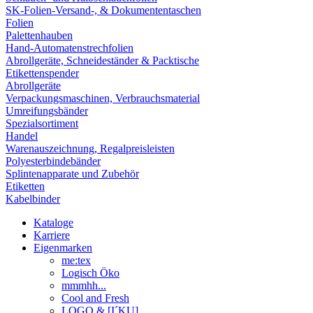
SK-Folien-Versand-, & Dokumententaschen
Folien
Palettenhauben
Hand-Automatenstrechfolien
Abrollgeräte, Schneideständer & Packtische
Etikettenspender
Abrollgeräte
Verpackungsmaschinen, Verbrauchsmaterial
Umreifungsbänder
Spezialsortiment
Handel
Warenauszeichnung, Regalpreisleisten
Polyesterbindebänder
Splintenapparate und Zubehör
Etiketten
Kabelbinder
Kataloge
Karriere
Eigenmarken
me:tex
Logisch Öko
mmmhh...
Cool and Fresh
LOGO & [I´KU]