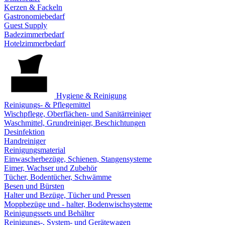
Kerzen & Fackeln
Gastronomiebedarf
Guest Supply
Badezimmerbedarf
Hotelzimmerbedarf
Hygiene & Reinigung
Reinigungs- & Pflegemittel
Wischpflege, Oberflächen- und Sanitärreiniger
Waschmittel, Grundreiniger, Beschichtungen
Desinfektion
Handreiniger
Reinigungsmaterial
Einwascherbezüge, Schienen, Stangensysteme
Eimer, Wachser und Zubehör
Tücher, Bodentücher, Schwämme
Besen und Bürsten
Halter und Bezüge, Tücher und Pressen
Moppbezüge und - halter, Bodenwischsysteme
Reinigungssets und Behälter
Reinigungs-, System- und Gerätewagen