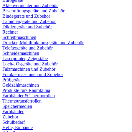
Bürogeräte
Aktenvernichter und Zubehör
Beschriftungsgeräte und Zubehör
Bindegeräte und Zubehör
Laminiergeräte und Zubehör
Diktiergeräte und Zubehör
Rechner
Schreibmaschinen
Drucker, Multifunktionsgeräte und Zubehör
Telefaxgeräte und Zubehör
Schneidemaschinen
Laserpointer, Zeigestäbe
Loch-, Ösgeräte und Zubehör
Falzmaschinen und Zubehör
Frankiermaschinen und Zubehör
Prüfgeräte
Geldzählmaschinen
Produkte fürs Raumklima
Farbbänder & Thermorollen
Thermotransferrollen
Speichermedien
Farbbänder
Zubehör
Schulbedarf
Hefte, Einbände