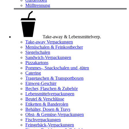
Garderoben
Mülltrennung
Take-away & Lebensmittelverp.
Take-away Verpackungen
Menüschalen & Feinkostbecher
Siegelschalen
Sandwich-Verpackungen
Pizzakartons
Pommes-, Snackschalen und -tüten
Catering
Tragetaschen & Transportboxen
Einweg-Geschirr
Becher, Flaschen & Zubehör
Lebensmittelverpackungen
Beutel & Verschlüsse
Etiketten & Banderolen
Behälter, Dosen & Trays
Obst- & Gemüse-Verpackungen
Fischverpackungen
Feingebäck-Verpackungen