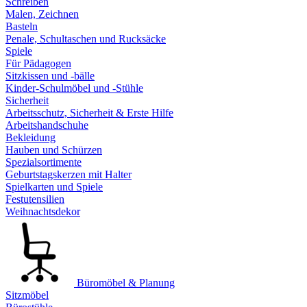
Schreiben
Malen, Zeichnen
Basteln
Penale, Schultaschen und Rucksäcke
Spiele
Für Pädagogen
Sitzkissen und -bälle
Kinder-Schulmöbel und -Stühle
Sicherheit
Arbeitsschutz, Sicherheit & Erste Hilfe
Arbeitshandschuhe
Bekleidung
Hauben und Schürzen
Spezialsortimente
Geburtstagskerzen mit Halter
Spielkarten und Spiele
Festutensilien
Weihnachtsdekor
Büromöbel & Planung
Sitzmöbel