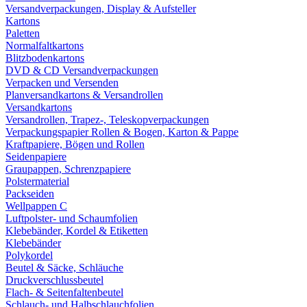
Versandverpackungen, Display & Aufsteller
Kartons
Paletten
Normalfaltkartons
Blitzbodenkartons
DVD & CD Versandverpackungen
Verpacken und Versenden
Planversandkartons & Versandrollen
Versandkartons
Versandrollen, Trapez-, Teleskopverpackungen
Verpackungspapier Rollen & Bogen, Karton & Pappe
Kraftpapiere, Bögen und Rollen
Seidenpapiere
Graupappen, Schrenzpapiere
Polstermaterial
Packseiden
Wellpappen C
Luftpolster- und Schaumfolien
Klebebänder, Kordel & Etiketten
Klebebänder
Polykordel
Beutel & Säcke, Schläuche
Druckverschlussbeutel
Flach- & Seitenfaltenbeutel
Schlauch- und Halbschlauchfolien