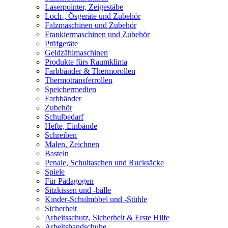
Laserpointer, Zeigestäbe
Loch-, Ösgeräte und Zubehör
Falzmaschinen und Zubehör
Frankiermaschinen und Zubehör
Prüfgeräte
Geldzählmaschinen
Produkte fürs Raumklima
Farbbänder & Thermorollen
Thermotransferrollen
Speichermedien
Farbbänder
Zubehör
Schulbedarf
Hefte, Einbände
Schreiben
Malen, Zeichnen
Basteln
Penale, Schultaschen und Rucksäcke
Spiele
Für Pädagogen
Sitzkissen und -bälle
Kinder-Schulmöbel und -Stühle
Sicherheit
Arbeitsschutz, Sicherheit & Erste Hilfe
Arbeitshandschuhe