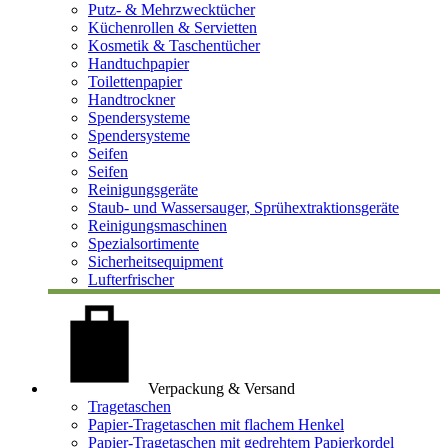
Putz- & Mehrzwecktücher
Küchenrollen & Servietten
Kosmetik & Taschentücher
Handtuchpapier
Toilettenpapier
Handtrockner
Spendersysteme
Spendersysteme
Seifen
Seifen
Reinigungsgeräte
Staub- und Wassersauger, Sprühextraktionsgeräte
Reinigungsmaschinen
Spezialsortimente
Sicherheitsequipment
Lufterfrischer
Verpackung & Versand
Tragetaschen
Papier-Tragetaschen mit flachem Henkel
Papier-Tragetaschen mit gedrehtem Papierkordel