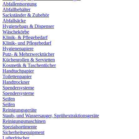
Abfallentsorgung
Abfallbehälter
Sackständer & Zubehör
Abfallsäcke
Hygienebags & Dispenser
Wäschekörbe
Klinik- & Pflegebedarf
Klinik- und Pflegebedarf
Hygienepapiere
Putz- & Mehrzwecktücher
Küchenrollen & Servietten
Kosmetik & Taschentücher
Handtuchpapier
Toilettenpapier
Handtrockner
Spendersysteme
Spendersysteme
Seifen
Seifen
Reinigungsgeräte
Staub- und Wassersauger, Sprühextraktionsgeräte
Reinigungsmaschinen
Spezialsortimente
Sicherheitsequipment
Lufterfrischer