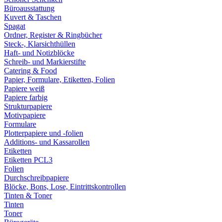
Büroausstattung
Kuvert & Taschen
Spagat
Ordner, Register & Ringbücher
Steck-, Klarsichthüllen
Haft- und Notizblöcke
Schreib- und Markierstifte
Catering & Food
Papier, Formulare, Etiketten, Folien
Papiere weiß
Papiere farbig
Strukturpapiere
Motivpapiere
Formulare
Plotterpapiere und -folien
Additions- und Kassarollen
Etiketten
Etiketten PCL3
Folien
Durchschreibpapiere
Blöcke, Bons, Lose, Eintrittskontrollen
Tinten & Toner
Tinten
Toner