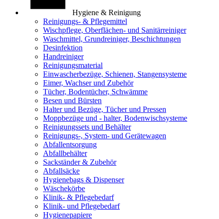
Hygiene & Reinigung
Reinigungs- & Pflegemittel
Wischpflege, Oberflächen- und Sanitärreiniger
Waschmittel, Grundreiniger, Beschichtungen
Desinfektion
Handreiniger
Reinigungsmaterial
Einwascherbezüge, Schienen, Stangensysteme
Eimer, Wachser und Zubehör
Tücher, Bodentücher, Schwämme
Besen und Bürsten
Halter und Bezüge, Tücher und Pressen
Moppbezüge und - halter, Bodenwischsysteme
Reinigungssets und Behälter
Reinigungs-, System- und Gerätewagen
Abfallentsorgung
Abfallbehälter
Sackständer & Zubehör
Abfallsäcke
Hygienebags & Dispenser
Wäschekörbe
Klinik- & Pflegebedarf
Klinik- und Pflegebedarf
Hygienepapiere