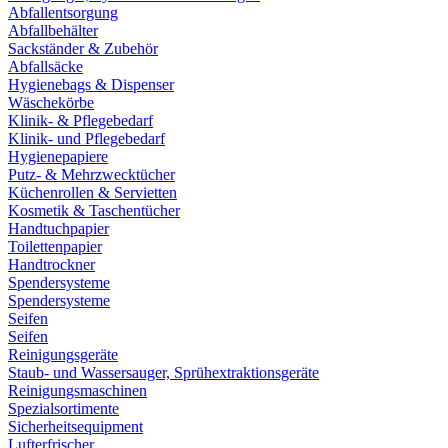
Abfallentsorgung
Abfallbehälter
Sackständer & Zubehör
Abfallsäcke
Hygienebags & Dispenser
Wäschekörbe
Klinik- & Pflegebedarf
Klinik- und Pflegebedarf
Hygienepapiere
Putz- & Mehrzwecktücher
Küchenrollen & Servietten
Kosmetik & Taschentücher
Handtuchpapier
Toilettenpapier
Handtrockner
Spendersysteme
Spendersysteme
Seifen
Seifen
Reinigungsgeräte
Staub- und Wassersauger, Sprühextraktionsgeräte
Reinigungsmaschinen
Spezialsortimente
Sicherheitsequipment
Lufterfrischer