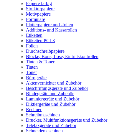
Papiere farbig
Strukturpapiere
Motivpapiere
Formulare
Plotterpapiere und -folien
Additions- und Kassarollen
Etiketten
Etiketten PCL3
Folien
Durchschreibpapiere
Blöcke, Bons, Lose, Eintrittskontrollen
Tinten & Toner
Tinten
Toner
Bürogeräte
Aktenvernichter und Zubehör
Beschriftungsgeräte und Zubehör
Bindegeräte und Zubehör
Laminiergeräte und Zubehör
Diktiergeräte und Zubehör
Rechner
Schreibmaschinen
Drucker, Multifunktionsgeräte und Zubehör
Telefaxgeräte und Zubehör
Schneidemaschinen