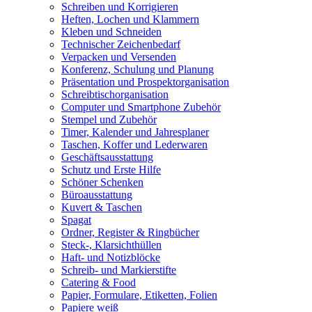
Schreiben und Korrigieren
Heften, Lochen und Klammern
Kleben und Schneiden
Technischer Zeichenbedarf
Verpacken und Versenden
Konferenz, Schulung und Planung
Präsentation und Prospektorganisation
Schreibtischorganisation
Computer und Smartphone Zubehör
Stempel und Zubehör
Timer, Kalender und Jahresplaner
Taschen, Koffer und Lederwaren
Geschäftsausstattung
Schutz und Erste Hilfe
Schöner Schenken
Büroausstattung
Kuvert & Taschen
Spagat
Ordner, Register & Ringbücher
Steck-, Klarsichthüllen
Haft- und Notizblöcke
Schreib- und Markierstifte
Catering & Food
Papier, Formulare, Etiketten, Folien
Papiere weiß