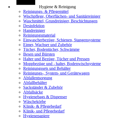
Hygiene & Reinigung
Reinigungs- & Pflegemittel
Wischpflege, Oberflächen- und Sanitärreiniger
Waschmittel, Grundreiniger, Beschichtungen
Desinfektion
Handreiniger
Reinigungsmaterial
Einwascherbezüge, Schienen, Stangensysteme
Eimer, Wachser und Zubehör
Tücher, Bodentücher, Schwämme
Besen und Bürsten
Halter und Bezüge, Tücher und Pressen
Moppbezüge und - halter, Bodenwischsysteme
Reinigungssets und Behälter
Reinigungs-, System- und Gerätewagen
Abfallentsorgung
Abfallbehälter
Sackständer & Zubehör
Abfallsäcke
Hygienebags & Dispenser
Wäschekörbe
Klinik- & Pflegebedarf
Klinik- und Pflegebedarf
Hygienepapiere