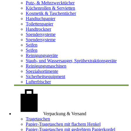
Putz- & Mehrzwecktücher
Küchenrollen & Servietten
Kosmetik & Taschentücher
Handtuchpapier
Toilettenpapier
Handtrockner
Spendersysteme
Spendersysteme
Seifen
Seifen
Reinigungsgeräte
Staub- und Wassersauger, Sprühextraktionsgeräte
Reinigungsmaschinen
Spezialsortimente
Sicherheitsequipment
Lufterfrischer
Verpackung & Versand
Tragetaschen
Papier-Tragetaschen mit flachem Henkel
Papier-Tragetaschen mit gedrehtem Papierkordel