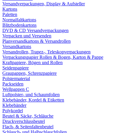
Versandverpackungen, Display & Aufsteller
Kartons
Paletten
Normalfaltkartons
Blitzbodenkartons
DVD & CD Versandverpackungen
Verpacken und Versenden
Planversandkartons & Versandrollen
Versandkartons
Versandrollen, Trapez-, Teleskopverpackungen
Verpackungspapier Rollen & Bogen, Karton & Pappe
Kraftpapiere, Bögen und Rollen
Seidenpapiere
Graupappen, Schrenzpapiere
Polstermaterial
Packseiden
Wellpappen C
Luftpolster- und Schaumfolien
Klebebänder, Kordel & Etiketten
Klebebänder
Polykordel
Beutel & Säcke, Schläuche
Druckverschlussbeutel
Flach- & Seitenfaltenbeutel
Schlauch- und Halbschlauchfolien