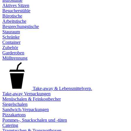
Bürostühle
Aktives Sitzen
Besucherstühle
Bürotische
Arbeitstische
Besprechungstische
Stauraum
Schränke
Container
Zubehör
Garderoben
Mülltrennung
Take-away & Lebensmittelverp.
Take-away Verpackungen
Menüschalen & Feinkostbecher
Siegelschalen
Sandwich-Verpackungen
Pizzakartons
Pommes-, Snackschalen und -tüten
Catering
Tragetaschen & Transportboxen