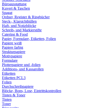
Büroausstattung
Kuvert & Taschen
Spagat
Ordner, Register & Ringbücher
Steck-, Klarsichthüllen
Haft- und Notizblöcke
Schreib- und Markierstifte
Catering & Food
Papier, Formulare, Etiketten, Folien
Papiere weiß
Papiere farbig
Strukturpapiere
Motivpapiere
Formulare
Plotterpapiere und -folien
Additions- und Kassarollen
Etiketten
Etiketten PCL3
Folien
Durchschreibpapiere
Blöcke, Bons, Lose, Eintrittskontrollen
Tinten & Toner
Tinten
Toner