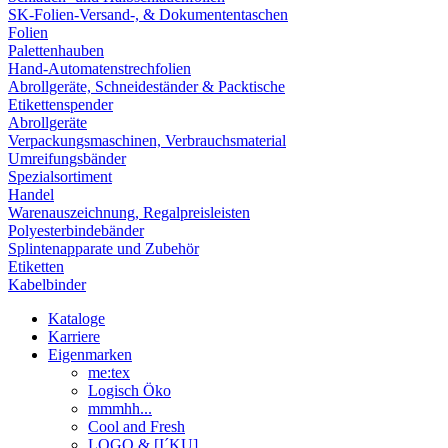
SK-Folien-Versand-, & Dokumententaschen
Folien
Palettenhauben
Hand-Automatenstrechfolien
Abrollgeräte, Schneideständer & Packtische
Etikettenspender
Abrollgeräte
Verpackungsmaschinen, Verbrauchsmaterial
Umreifungsbänder
Spezialsortiment
Handel
Warenauszeichnung, Regalpreisleisten
Polyesterbindebänder
Splintenapparate und Zubehör
Etiketten
Kabelbinder
Kataloge
Karriere
Eigenmarken
me:tex
Logisch Öko
mmmhh...
Cool and Fresh
LOGO & [I´KU]