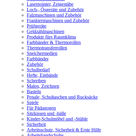
Laserpointer, Zeigestäbe
Loch-, Ösgeräte und Zubehör
Falzmaschinen und Zubehör
Frankiermaschinen und Zubehör
Prüfgeräte
Geldzählmaschinen
Produkte fürs Raumklima
Farbbänder & Thermorollen
Thermotransferrollen
Speichermedien
Farbbänder
Zubehör
Schulbedarf
Hefte, Einbände
Schreiben
Malen, Zeichnen
Basteln
Penale, Schultaschen und Rucksäcke
Spiele
Für Pädagogen
Sitzkissen und -bälle
Kinder-Schulmöbel und -Stühle
Sicherheit
Arbeitsschutz, Sicherheit & Erste Hilfe
Arbeitshandschuhe