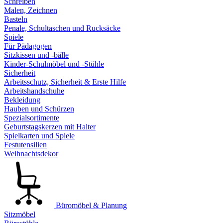
Schreiben
Malen, Zeichnen
Basteln
Penale, Schultaschen und Rucksäcke
Spiele
Für Pädagogen
Sitzkissen und -bälle
Kinder-Schulmöbel und -Stühle
Sicherheit
Arbeitsschutz, Sicherheit & Erste Hilfe
Arbeitshandschuhe
Bekleidung
Hauben und Schürzen
Spezialsortimente
Geburtstagskerzen mit Halter
Spielkarten und Spiele
Festutensilien
Weihnachtsdekor
Büromöbel & Planung
Sitzmöbel