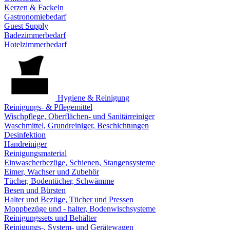
Kerzen & Fackeln
Gastronomiebedarf
Guest Supply
Badezimmerbedarf
Hotelzimmerbedarf
Hygiene & Reinigung
Reinigungs- & Pflegemittel
Wischpflege, Oberflächen- und Sanitärreiniger
Waschmittel, Grundreiniger, Beschichtungen
Desinfektion
Handreiniger
Reinigungsmaterial
Einwascherbezüge, Schienen, Stangensysteme
Eimer, Wachser und Zubehör
Tücher, Bodentücher, Schwämme
Besen und Bürsten
Halter und Bezüge, Tücher und Pressen
Moppbezüge und - halter, Bodenwischsysteme
Reinigungssets und Behälter
Reinigungs-, System- und Gerätewagen