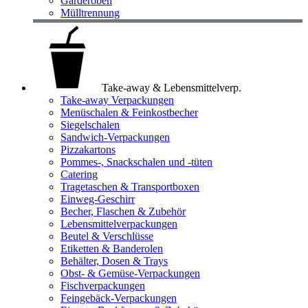
Garderoben
Mülltrennung
Take-away & Lebensmittelverp.
Take-away Verpackungen
Menüschalen & Feinkostbecher
Siegelschalen
Sandwich-Verpackungen
Pizzakartons
Pommes-, Snackschalen und -tüten
Catering
Tragetaschen & Transportboxen
Einweg-Geschirr
Becher, Flaschen & Zubehör
Lebensmittelverpackungen
Beutel & Verschlüsse
Etiketten & Banderolen
Behälter, Dosen & Trays
Obst- & Gemüse-Verpackungen
Fischverpackungen
Feingebäck-Verpackungen