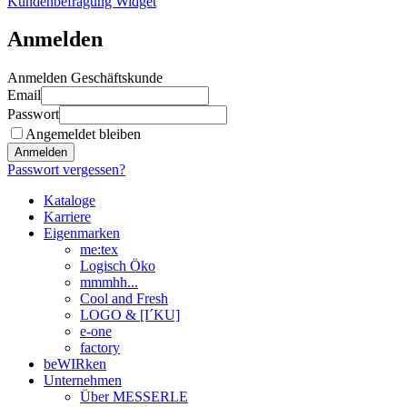
Kundenbefragung Widget
Anmelden
Anmelden Geschäftskunde
Email
Passwort
Angemeldet bleiben
Anmelden
Passwort vergessen?
Kataloge
Karriere
Eigenmarken
me:tex
Logisch Öko
mmmhh...
Cool and Fresh
LOGO & [I´KU]
e-one
factory
beWIRken
Unternehmen
Über MESSERLE