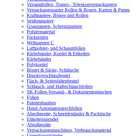
Versandrollen, Trapez-, Teleskopverpackungen
Verpackungspapier Rollen & Bogen, Karton & Pappe
Kraftpapiere, Bögen und Rollen
Seidenpapiere
Graupappen, Schrenzpapiere
Polstermaterial
Packseiden
Wellpappen C
Luftpolster- und Schaumfolien
Klebebänder, Kordel & Etiketten
Klebebänder
Polykordel
Beutel & Säcke, Schläuche
Druckverschlussbeutel
Flach- & Seitenfaltenbeutel
Schlauch- und Halbschlauchfolien
SK-Folien-Versand-, & Dokumententaschen
Folien
Palettenhauben
Hand-Automatenstrechfolien
Abrollgeräte, Schneideständer & Packtische
Etikettenspender
Abrollgeräte
Verpackungsmaschinen, Verbrauchsmaterial
Umreifungsbänder