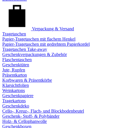
Verpackung & Versand
Tragetaschen
Papier-Tragetaschen mit flachem Henkel
Papier-Tragetaschen mit gedrehtem Papierkordel
Tragetaschen Take-away
Geschenkverpackungen & Zubehör
Flaschentaschen
Geschenktüten
Jute, Rupfen
Präsentkarton
Korbwaren & Präsentkörbe
Klarsichtfolien
Weinkartons
Geschenkpapiere
Tragekartons
Geschenkdeko
Cello-, Kreuz-, Flach- und Blockbodenbeutel
Geschenk- Stoff- & Polybänder
Holz- & Cellophanwolle
Geschenkboxen