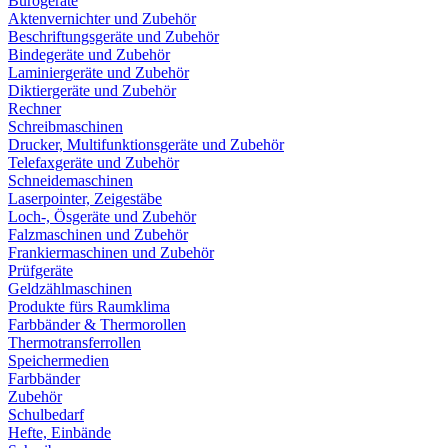
Bürogeräte
Aktenvernichter und Zubehör
Beschriftungsgeräte und Zubehör
Bindegeräte und Zubehör
Laminiergeräte und Zubehör
Diktiergeräte und Zubehör
Rechner
Schreibmaschinen
Drucker, Multifunktionsgeräte und Zubehör
Telefaxgeräte und Zubehör
Schneidemaschinen
Laserpointer, Zeigestäbe
Loch-, Ösgeräte und Zubehör
Falzmaschinen und Zubehör
Frankiermaschinen und Zubehör
Prüfgeräte
Geldzählmaschinen
Produkte fürs Raumklima
Farbbänder & Thermorollen
Thermotransferrollen
Speichermedien
Farbbänder
Zubehör
Schulbedarf
Hefte, Einbände