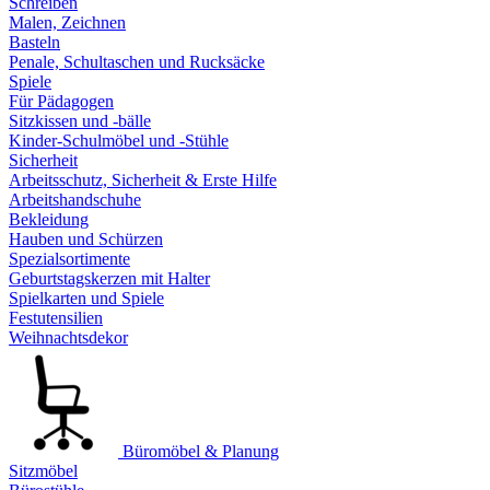
Schreiben
Malen, Zeichnen
Basteln
Penale, Schultaschen und Rucksäcke
Spiele
Für Pädagogen
Sitzkissen und -bälle
Kinder-Schulmöbel und -Stühle
Sicherheit
Arbeitsschutz, Sicherheit & Erste Hilfe
Arbeitshandschuhe
Bekleidung
Hauben und Schürzen
Spezialsortimente
Geburtstagskerzen mit Halter
Spielkarten und Spiele
Festutensilien
Weihnachtsdekor
Büromöbel & Planung
Sitzmöbel