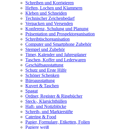
Schreiben und Korrigieren
Heften, Lochen und Klammern
Kleben und Schneiden
Technischer Zeichenbedarf
Verpacken und Versenden
Konferenz, Schulung und Planung
Präsentation und Prospektorganisation
Schreibtischorganisation
Computer und Smartphone Zubehör
Stempel und Zubehör
Timer, Kalender und Jahresplaner
Taschen, Koffer und Lederwaren
Geschäftsausstattung
Schutz und Erste Hilfe
Schöner Schenken
Büroausstattung
Kuvert & Taschen
Spagat
Ordner, Register & Ringbücher
Steck-, Klarsichthüllen
Haft- und Notizblöcke
Schreib- und Markierstifte
Catering & Food
Papier, Formulare, Etiketten, Folien
Papiere weiß