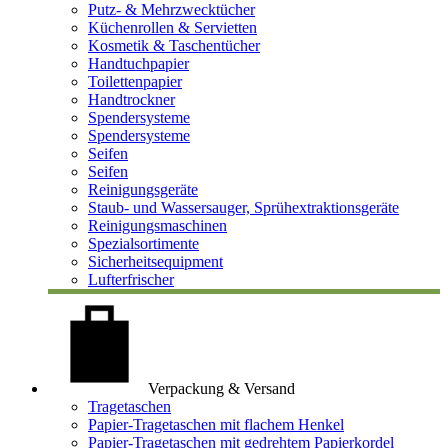
Putz- & Mehrzwecktücher
Küchenrollen & Servietten
Kosmetik & Taschentücher
Handtuchpapier
Toilettenpapier
Handtrockner
Spendersysteme
Spendersysteme
Seifen
Seifen
Reinigungsgeräte
Staub- und Wassersauger, Sprühextraktionsgeräte
Reinigungsmaschinen
Spezialsortimente
Sicherheitsequipment
Lufterfrischer
Verpackung & Versand
Tragetaschen
Papier-Tragetaschen mit flachem Henkel
Papier-Tragetaschen mit gedrehtem Papierkordel