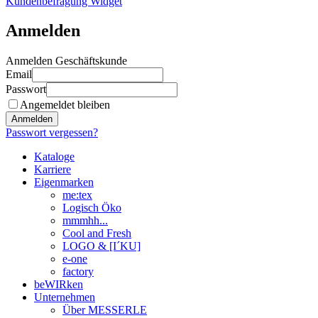
Kundenbefragung Widget
Anmelden
Anmelden Geschäftskunde
Email
Passwort
Angemeldet bleiben
Anmelden
Passwort vergessen?
Kataloge
Karriere
Eigenmarken
me:tex
Logisch Öko
mmmhh...
Cool and Fresh
LOGO & [I´KU]
e-one
factory
beWIRken
Unternehmen
Über MESSERLE