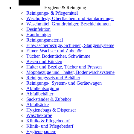
Hygiene & Reinigung
Reinigungs- & Pflegemittel
Wischpflege, Oberflächen- und Sanitärreiniger
Waschmittel, Grundreiniger, Beschichtungen
Desinfektion
Handreiniger
Reinigungsmaterial
Einwascherbezüge, Schienen, Stangensysteme
Eimer, Wachser und Zubehör
Tücher, Bodentücher, Schwämme
Besen und Bürsten
Halter und Bezüge, Tücher und Pressen
Moppbezüge und - halter, Bodenwischsysteme
Reinigungssets und Behälter
Reinigungs-, System- und Gerätewagen
Abfallentsorgung
Abfallbehälter
Sackständer & Zubehör
Abfallsäcke
Hygienebags & Dispenser
Wäschekörbe
Klinik- & Pflegebedarf
Klinik- und Pflegebedarf
Hygienepapiere