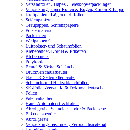
Versandrollen, Trapez-, Teleskopverpackungen
Verpackungspapier Rollen & Bogen, Karton & Pappe
Kraftpapiere, Bögen und Rollen
Seidenpapiere
Graupappen, Schrenzpapiere
Polstermaterial
Packseiden
Wellpappen C
Luftpolster- und Schaumfolien
Klebebänder, Kordel & Etiketten
Klebebänder
Polykordel
Beutel & Säcke, Schläuche
Druckverschlussbeutel
Flach- & Seitenfaltenbeutel
Schlauch- und Halbschlauchfolien
SK-Folien-Versand-, & Dokumententaschen
Folien
Palettenhauben
Hand-Automatenstrechfolien
Abrollgeräte, Schneideständer & Packtische
Etikettenspender
Abrollgeräte
Verpackungsmaschinen, Verbrauchsmaterial
Umreifungsbänder