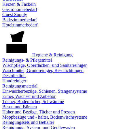
Kerzen & Fackeln
Gastronomiebedarf
Guest Supply
Badezimmerbedarf
Hotelzimmerbedarf
Hygiene & Reinigung
Reinigungs- & Pflegemittel
Wischpflege, Oberflächen- und Sanitärreiniger
Waschmittel, Grundreiniger, Beschichtungen
Desinfektion
Handreiniger
Reinigungsmaterial
Einwascherbezüge, Schienen, Stangensysteme
Eimer, Wachser und Zubehör
Tücher, Bodentücher, Schwämme
Besen und Bürsten
Halter und Bezüge, Tücher und Pressen
Moppbezüge und - halter, Bodenwischsysteme
Reinigungssets und Behälter
Reinigungs-, System- und Gerätewagen