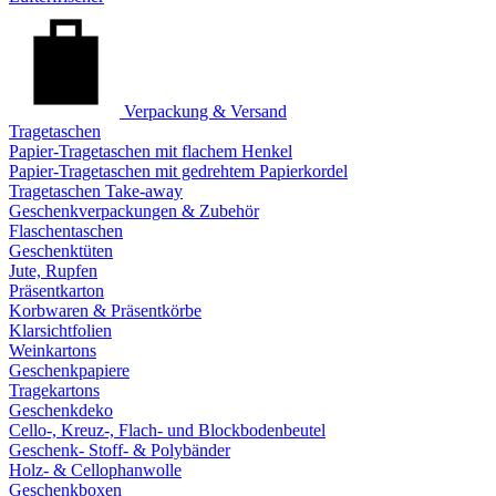
Verpackung & Versand
Tragetaschen
Papier-Tragetaschen mit flachem Henkel
Papier-Tragetaschen mit gedrehtem Papierkordel
Tragetaschen Take-away
Geschenkverpackungen & Zubehör
Flaschentaschen
Geschenktüten
Jute, Rupfen
Präsentkarton
Korbwaren & Präsentkörbe
Klarsichtfolien
Weinkartons
Geschenkpapiere
Tragekartons
Geschenkdeko
Cello-, Kreuz-, Flach- und Blockbodenbeutel
Geschenk- Stoff- & Polybänder
Holz- & Cellophanwolle
Geschenkboxen