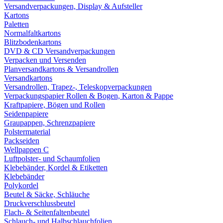
Versandverpackungen, Display & Aufsteller
Kartons
Paletten
Normalfaltkartons
Blitzbodenkartons
DVD & CD Versandverpackungen
Verpacken und Versenden
Planversandkartons & Versandrollen
Versandkartons
Versandrollen, Trapez-, Teleskopverpackungen
Verpackungspapier Rollen & Bogen, Karton & Pappe
Kraftpapiere, Bögen und Rollen
Seidenpapiere
Graupappen, Schrenzpapiere
Polstermaterial
Packseiden
Wellpappen C
Luftpolster- und Schaumfolien
Klebebänder, Kordel & Etiketten
Klebebänder
Polykordel
Beutel & Säcke, Schläuche
Druckverschlussbeutel
Flach- & Seitenfaltenbeutel
Schlauch- und Halbschlauchfolien