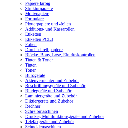
Papiere farbig
Strukturpapiere
Motivpapiere
Formulare
Plotterpapiere und -folien
Additions- und Kassarollen
Etiketten
Etiketten PCL3
Folien
Durchschreibpapiere
Blöcke, Bons, Lose, Eintrittskontrollen
Tinten & Toner
Tinten
Toner
Bürogeräte
Aktenvernichter und Zubehör
Beschriftungsgeräte und Zubehör
Bindegeräte und Zubehör
Laminiergeräte und Zubehör
Diktiergeräte und Zubehör
Rechner
Schreibmaschinen
Drucker, Multifunktionsgeräte und Zubehör
Telefaxgeräte und Zubehör
Schneidemaschinen