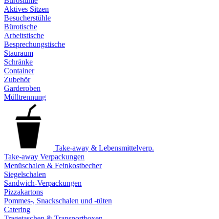
Bürostühle
Aktives Sitzen
Besucherstühle
Bürotische
Arbeitstische
Besprechungstische
Stauraum
Schränke
Container
Zubehör
Garderoben
Mülltrennung
Take-away & Lebensmittelverp.
Take-away Verpackungen
Menüschalen & Feinkostbecher
Siegelschalen
Sandwich-Verpackungen
Pizzakartons
Pommes-, Snackschalen und -tüten
Catering
Tragetaschen & Transportboxen