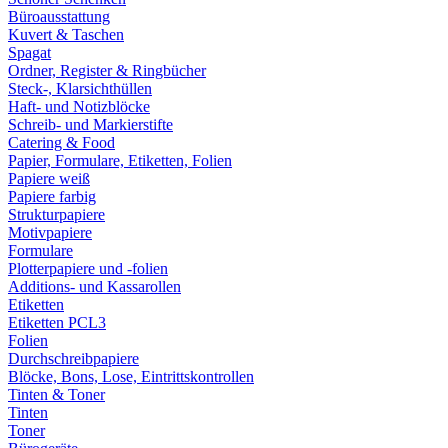
Büroausstattung
Kuvert & Taschen
Spagat
Ordner, Register & Ringbücher
Steck-, Klarsichthüllen
Haft- und Notizblöcke
Schreib- und Markierstifte
Catering & Food
Papier, Formulare, Etiketten, Folien
Papiere weiß
Papiere farbig
Strukturpapiere
Motivpapiere
Formulare
Plotterpapiere und -folien
Additions- und Kassarollen
Etiketten
Etiketten PCL3
Folien
Durchschreibpapiere
Blöcke, Bons, Lose, Eintrittskontrollen
Tinten & Toner
Tinten
Toner