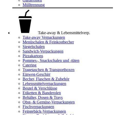
Garderoben
Mülltrennung
Take-away & Lebensmittelverp.
Take-away Verpackungen
Menüschalen & Feinkostbecher
Siegelschalen
Sandwich-Verpackungen
Pizzakartons
Pommes-, Snackschalen und -tüten
Catering
Tragetaschen & Transportboxen
Einweg-Geschirr
Becher, Flaschen & Zubehör
Lebensmittelverpackungen
Beutel & Verschlüsse
Etiketten & Banderolen
Behälter, Dosen & Trays
Obst- & Gemüse-Verpackungen
Fischverpackungen
Feingebäck-Verpackungen