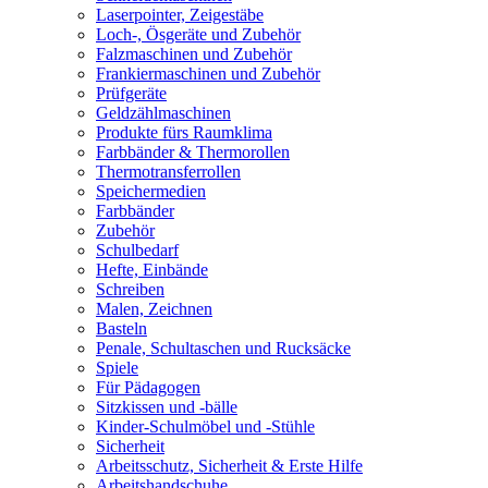
Laserpointer, Zeigestäbe
Loch-, Ösgeräte und Zubehör
Falzmaschinen und Zubehör
Frankiermaschinen und Zubehör
Prüfgeräte
Geldzählmaschinen
Produkte fürs Raumklima
Farbbänder & Thermorollen
Thermotransferrollen
Speichermedien
Farbbänder
Zubehör
Schulbedarf
Hefte, Einbände
Schreiben
Malen, Zeichnen
Basteln
Penale, Schultaschen und Rucksäcke
Spiele
Für Pädagogen
Sitzkissen und -bälle
Kinder-Schulmöbel und -Stühle
Sicherheit
Arbeitsschutz, Sicherheit & Erste Hilfe
Arbeitshandschuhe