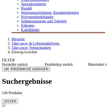
Spezialsortiment
Handel
Warenauszeichnung, Regalpreisleisten
Polyesterbindebänder
Splintenapparate und Zubehör
Etiketten
Kabelbinder
Messerle
Take-away & Lebensmittelverp.
Take-away Verpackungen
Einweg-Geschirr
FILTER
Hersteller
zurück
Produkttyp
zurück
Materialart
z
bepulp go natural by
Besteck
Holzfase
146
ERGEBNISSE ANZEIGEN
sabert
Besteckset
Kunststo
bio-paper straws
Deckel
Naturfas
Suchergebnisse
Decor-Service
Schale
Pappe
Duni eco echo
Teller
eGreen Smart
mehr anzeigen
146 Produkte
Packaging&Tablewa
mehr anzeigen
1
FILTER