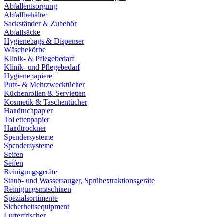
Abfallentsorgung
Abfallbehälter
Sackständer & Zubehör
Abfallsäcke
Hygienebags & Dispenser
Wäschekörbe
Klinik- & Pflegebedarf
Klinik- und Pflegebedarf
Hygienepapiere
Putz- & Mehrzwecktücher
Küchenrollen & Servietten
Kosmetik & Taschentücher
Handtuchpapier
Toilettenpapier
Handtrockner
Spendersysteme
Spendersysteme
Seifen
Seifen
Reinigungsgeräte
Staub- und Wassersauger, Sprühextraktionsgeräte
Reinigungsmaschinen
Spezialsortimente
Sicherheitsequipment
Lufterfrischer