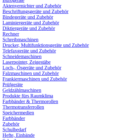
Bürogeräte
Aktenvernichter und Zubehör
Beschriftungsgeräte und Zubehör
Bindegeräte und Zubehör
Laminiergeräte und Zubehör
Diktiergeräte und Zubehör
Rechner
Schreibmaschinen
Drucker, Multifunktionsgeräte und Zubehör
Telefaxgeräte und Zubehör
Schneidemaschinen
Laserpointer, Zeigestäbe
Loch-, Ösgeräte und Zubehör
Falzmaschinen und Zubehör
Frankiermaschinen und Zubehör
Prüfgeräte
Geldzählmaschinen
Produkte fürs Raumklima
Farbbänder & Thermorollen
Thermotransferrollen
Speichermedien
Farbbänder
Zubehör
Schulbedarf
Hefte, Einbände