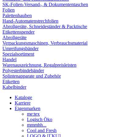
SK-Folien-Versand-, & Dokumententaschen
Folien
Palettenhauben
Hand-Automatenstrechfolien
Abrollgeräte, Schneideständer & Packtische
Etikettenspender
Abrollgeräte
Verpackungsmaschinen, Verbrauchsmaterial
Umreifungsbänder
Spezialsortiment
Handel
Warenauszeichnung, Regalpreisleisten
Polyesterbindebänder
Splintenapparate und Zubehör
Etiketten
Kabelbinder
Kataloge
Karriere
Eigenmarken
me:tex
Logisch Öko
mmmhh...
Cool and Fresh
LOGO & [I´KU]