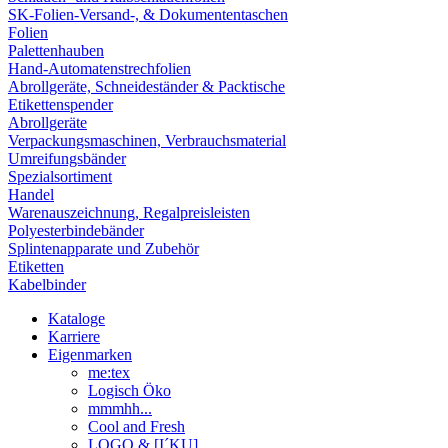
SK-Folien-Versand-, & Dokumententaschen
Folien
Palettenhauben
Hand-Automatenstrechfolien
Abrollgeräte, Schneideständer & Packtische
Etikettenspender
Abrollgeräte
Verpackungsmaschinen, Verbrauchsmaterial
Umreifungsbänder
Spezialsortiment
Handel
Warenauszeichnung, Regalpreisleisten
Polyesterbindebänder
Splintenapparate und Zubehör
Etiketten
Kabelbinder
Kataloge
Karriere
Eigenmarken
me:tex
Logisch Öko
mmmhh...
Cool and Fresh
LOGO & [I´KU]