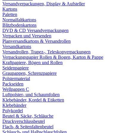
Versandverpackungen, Display & Aufsteller
Kartons
Paletten
Normalfaltkartons
Blitzbodenkartons
DVD & CD Versandverpackungen
Verpacken und Versenden
Planversandkartons & Versandrollen
Versandkartons
Versandrollen, Trapez-, Teleskopverpackungen
Verpackungspapier Rollen & Bogen, Karton & Pappe
Kraftpapiere, Bögen und Rollen
Seidenpapiere
Graupappen, Schrenzpapiere
Polstermaterial
Packseiden
Wellpappen C
Luftpolster- und Schaumfolien
Klebebänder, Kordel & Etiketten
Klebebänder
Polykordel
Beutel & Säcke, Schläuche
Druckverschlussbeutel
Flach- & Seitenfaltenbeutel
Schlauch- und Halbschlauchfolien