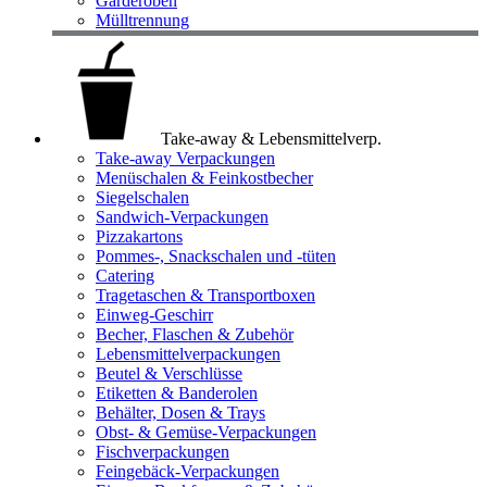
Garderoben
Mülltrennung
Take-away & Lebensmittelverp.
Take-away Verpackungen
Menüschalen & Feinkostbecher
Siegelschalen
Sandwich-Verpackungen
Pizzakartons
Pommes-, Snackschalen und -tüten
Catering
Tragetaschen & Transportboxen
Einweg-Geschirr
Becher, Flaschen & Zubehör
Lebensmittelverpackungen
Beutel & Verschlüsse
Etiketten & Banderolen
Behälter, Dosen & Trays
Obst- & Gemüse-Verpackungen
Fischverpackungen
Feingebäck-Verpackungen