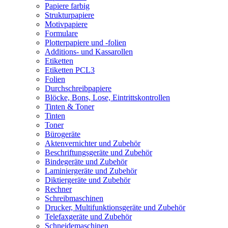
Papiere farbig
Strukturpapiere
Motivpapiere
Formulare
Plotterpapiere und -folien
Additions- und Kassarollen
Etiketten
Etiketten PCL3
Folien
Durchschreibpapiere
Blöcke, Bons, Lose, Eintrittskontrollen
Tinten & Toner
Tinten
Toner
Bürogeräte
Aktenvernichter und Zubehör
Beschriftungsgeräte und Zubehör
Bindegeräte und Zubehör
Laminiergeräte und Zubehör
Diktiergeräte und Zubehör
Rechner
Schreibmaschinen
Drucker, Multifunktionsgeräte und Zubehör
Telefaxgeräte und Zubehör
Schneidemaschinen