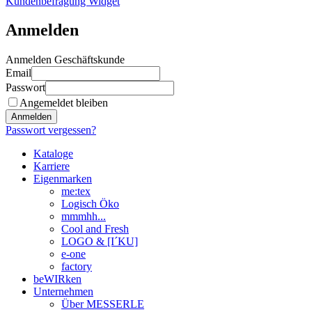
Kundenbefragung Widget
Anmelden
Anmelden Geschäftskunde
Email
Passwort
Angemeldet bleiben
Anmelden
Passwort vergessen?
Kataloge
Karriere
Eigenmarken
me:tex
Logisch Öko
mmmhh...
Cool and Fresh
LOGO & [I´KU]
e-one
factory
beWIRken
Unternehmen
Über MESSERLE