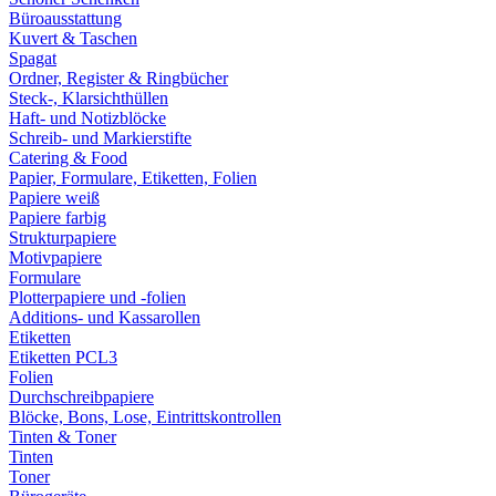
Büroausstattung
Kuvert & Taschen
Spagat
Ordner, Register & Ringbücher
Steck-, Klarsichthüllen
Haft- und Notizblöcke
Schreib- und Markierstifte
Catering & Food
Papier, Formulare, Etiketten, Folien
Papiere weiß
Papiere farbig
Strukturpapiere
Motivpapiere
Formulare
Plotterpapiere und -folien
Additions- und Kassarollen
Etiketten
Etiketten PCL3
Folien
Durchschreibpapiere
Blöcke, Bons, Lose, Eintrittskontrollen
Tinten & Toner
Tinten
Toner