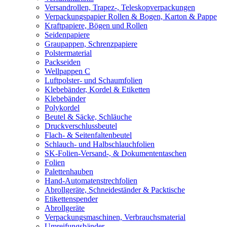
Versandrollen, Trapez-, Teleskopverpackungen
Verpackungspapier Rollen & Bogen, Karton & Pappe
Kraftpapiere, Bögen und Rollen
Seidenpapiere
Graupappen, Schrenzpapiere
Polstermaterial
Packseiden
Wellpappen C
Luftpolster- und Schaumfolien
Klebebänder, Kordel & Etiketten
Klebebänder
Polykordel
Beutel & Säcke, Schläuche
Druckverschlussbeutel
Flach- & Seitenfaltenbeutel
Schlauch- und Halbschlauchfolien
SK-Folien-Versand-, & Dokumententaschen
Folien
Palettenhauben
Hand-Automatenstrechfolien
Abrollgeräte, Schneideständer & Packtische
Etikettenspender
Abrollgeräte
Verpackungsmaschinen, Verbrauchsmaterial
Umreifungsbänder