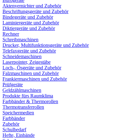
Bürogeräte
Aktenvernichter und Zubehör
Beschriftungsgeräte und Zubehör
Bindegeräte und Zubehör
Laminiergeräte und Zubehör
Diktiergeräte und Zubehör
Rechner
Schreibmaschinen
Drucker, Multifunktionsgeräte und Zubehör
Telefaxgeräte und Zubehör
Schneidemaschinen
Laserpointer, Zeigestäbe
Loch-, Ösgeräte und Zubehör
Falzmaschinen und Zubehör
Frankiermaschinen und Zubehör
Prüfgeräte
Geldzählmaschinen
Produkte fürs Raumklima
Farbbänder & Thermorollen
Thermotransferrollen
Speichermedien
Farbbänder
Zubehör
Schulbedarf
Hefte, Einbände