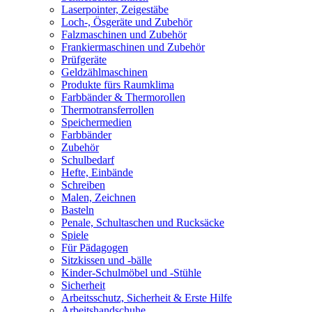
Laserpointer, Zeigestäbe
Loch-, Ösgeräte und Zubehör
Falzmaschinen und Zubehör
Frankiermaschinen und Zubehör
Prüfgeräte
Geldzählmaschinen
Produkte fürs Raumklima
Farbbänder & Thermorollen
Thermotransferrollen
Speichermedien
Farbbänder
Zubehör
Schulbedarf
Hefte, Einbände
Schreiben
Malen, Zeichnen
Basteln
Penale, Schultaschen und Rucksäcke
Spiele
Für Pädagogen
Sitzkissen und -bälle
Kinder-Schulmöbel und -Stühle
Sicherheit
Arbeitsschutz, Sicherheit & Erste Hilfe
Arbeitshandschuhe