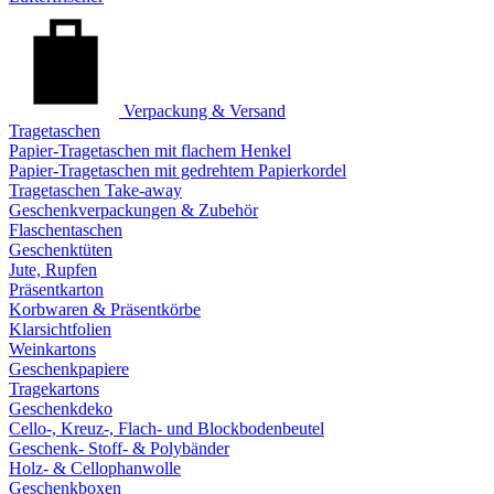
Verpackung & Versand
Tragetaschen
Papier-Tragetaschen mit flachem Henkel
Papier-Tragetaschen mit gedrehtem Papierkordel
Tragetaschen Take-away
Geschenkverpackungen & Zubehör
Flaschentaschen
Geschenktüten
Jute, Rupfen
Präsentkarton
Korbwaren & Präsentkörbe
Klarsichtfolien
Weinkartons
Geschenkpapiere
Tragekartons
Geschenkdeko
Cello-, Kreuz-, Flach- und Blockbodenbeutel
Geschenk- Stoff- & Polybänder
Holz- & Cellophanwolle
Geschenkboxen