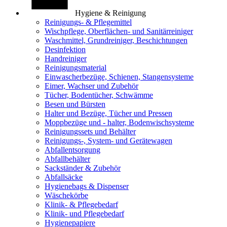
Hygiene & Reinigung
Reinigungs- & Pflegemittel
Wischpflege, Oberflächen- und Sanitärreiniger
Waschmittel, Grundreiniger, Beschichtungen
Desinfektion
Handreiniger
Reinigungsmaterial
Einwascherbezüge, Schienen, Stangensysteme
Eimer, Wachser und Zubehör
Tücher, Bodentücher, Schwämme
Besen und Bürsten
Halter und Bezüge, Tücher und Pressen
Moppbezüge und - halter, Bodenwischsysteme
Reinigungssets und Behälter
Reinigungs-, System- und Gerätewagen
Abfallentsorgung
Abfallbehälter
Sackständer & Zubehör
Abfallsäcke
Hygienebags & Dispenser
Wäschekörbe
Klinik- & Pflegebedarf
Klinik- und Pflegebedarf
Hygienepapiere