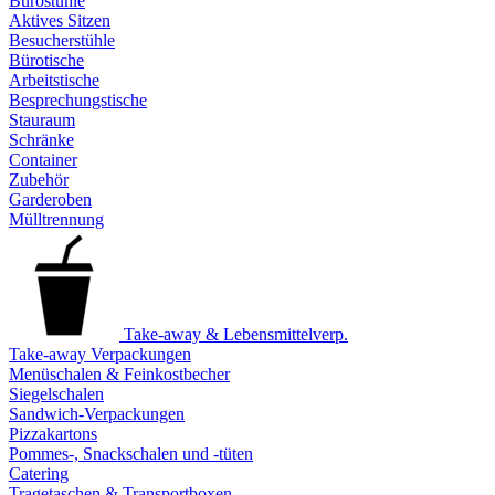
Bürostühle
Aktives Sitzen
Besucherstühle
Bürotische
Arbeitstische
Besprechungstische
Stauraum
Schränke
Container
Zubehör
Garderoben
Mülltrennung
Take-away & Lebensmittelverp.
Take-away Verpackungen
Menüschalen & Feinkostbecher
Siegelschalen
Sandwich-Verpackungen
Pizzakartons
Pommes-, Snackschalen und -tüten
Catering
Tragetaschen & Transportboxen