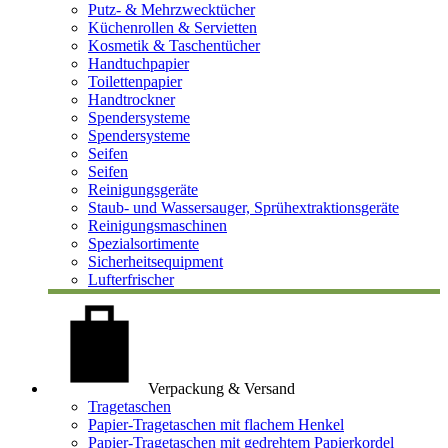
Putz- & Mehrzwecktücher
Küchenrollen & Servietten
Kosmetik & Taschentücher
Handtuchpapier
Toilettenpapier
Handtrockner
Spendersysteme
Spendersysteme
Seifen
Seifen
Reinigungsgeräte
Staub- und Wassersauger, Sprühextraktionsgeräte
Reinigungsmaschinen
Spezialsortimente
Sicherheitsequipment
Lufterfrischer
Verpackung & Versand
Tragetaschen
Papier-Tragetaschen mit flachem Henkel
Papier-Tragetaschen mit gedrehtem Papierkordel