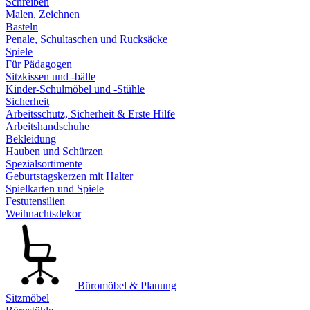
Schreiben
Malen, Zeichnen
Basteln
Penale, Schultaschen und Rucksäcke
Spiele
Für Pädagogen
Sitzkissen und -bälle
Kinder-Schulmöbel und -Stühle
Sicherheit
Arbeitsschutz, Sicherheit & Erste Hilfe
Arbeitshandschuhe
Bekleidung
Hauben und Schürzen
Spezialsortimente
Geburtstagskerzen mit Halter
Spielkarten und Spiele
Festutensilien
Weihnachtsdekor
Büromöbel & Planung
Sitzmöbel