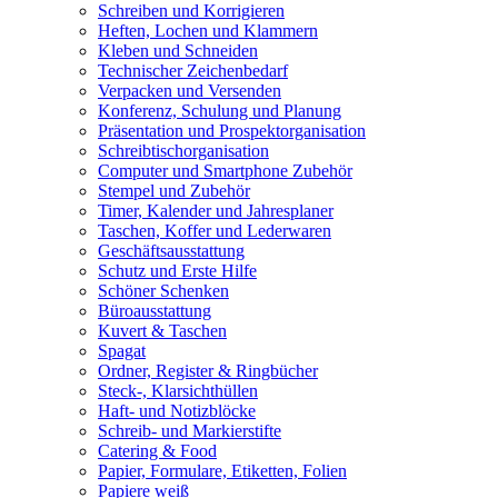
Schreiben und Korrigieren
Heften, Lochen und Klammern
Kleben und Schneiden
Technischer Zeichenbedarf
Verpacken und Versenden
Konferenz, Schulung und Planung
Präsentation und Prospektorganisation
Schreibtischorganisation
Computer und Smartphone Zubehör
Stempel und Zubehör
Timer, Kalender und Jahresplaner
Taschen, Koffer und Lederwaren
Geschäftsausstattung
Schutz und Erste Hilfe
Schöner Schenken
Büroausstattung
Kuvert & Taschen
Spagat
Ordner, Register & Ringbücher
Steck-, Klarsichthüllen
Haft- und Notizblöcke
Schreib- und Markierstifte
Catering & Food
Papier, Formulare, Etiketten, Folien
Papiere weiß