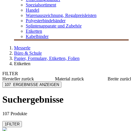
Spezialsortiment
Handel
Warenauszeichnung, Regalpreisleisten
Polyesterbindebänder
Splintenapparate und Zubehör
Etiketten
Kabelbinder
Messerle
Büro & Schule
Papier, Formulare, Etiketten, Folien
Etiketten
FILTER
Hersteller
zurück
Material
zurück
Breite
zurüc
Avery Zweckform
Papier
10 mm
107
ERGEBNISSE ANZEIGEN
Herma
Polyester
100 mm
MESSERLE
Kunststoff
105 mm
Suchergebnisse
mehr anzeig
Müroll
PE
Sigel
Vinyl
mehr anzeigen
107 Produkte
1
FILTER