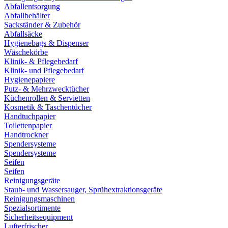
Abfallentsorgung
Abfallbehälter
Sackständer & Zubehör
Abfallsäcke
Hygienebags & Dispenser
Wäschekörbe
Klinik- & Pflegebedarf
Klinik- und Pflegebedarf
Hygienepapiere
Putz- & Mehrzwecktücher
Küchenrollen & Servietten
Kosmetik & Taschentücher
Handtuchpapier
Toilettenpapier
Handtrockner
Spendersysteme
Spendersysteme
Seifen
Seifen
Reinigungsgeräte
Staub- und Wassersauger, Sprühextraktionsgeräte
Reinigungsmaschinen
Spezialsortimente
Sicherheitsequipment
Lufterfrischer