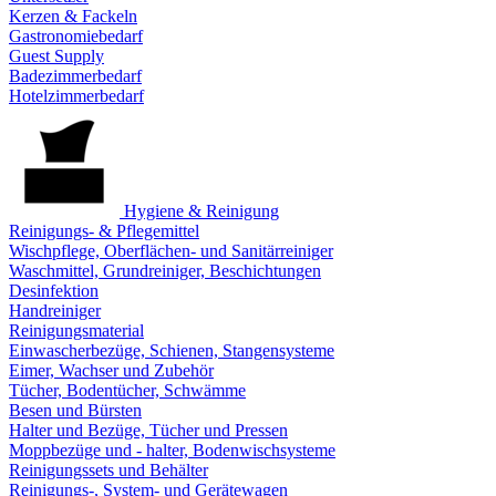
Kerzen & Fackeln
Gastronomiebedarf
Guest Supply
Badezimmerbedarf
Hotelzimmerbedarf
Hygiene & Reinigung
Reinigungs- & Pflegemittel
Wischpflege, Oberflächen- und Sanitärreiniger
Waschmittel, Grundreiniger, Beschichtungen
Desinfektion
Handreiniger
Reinigungsmaterial
Einwascherbezüge, Schienen, Stangensysteme
Eimer, Wachser und Zubehör
Tücher, Bodentücher, Schwämme
Besen und Bürsten
Halter und Bezüge, Tücher und Pressen
Moppbezüge und - halter, Bodenwischsysteme
Reinigungssets und Behälter
Reinigungs-, System- und Gerätewagen