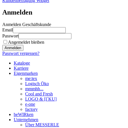
Kundenbefragung Widget
Anmelden
Anmelden Geschäftskunde
Email
Passwort
Angemeldet bleiben
Anmelden
Passwort vergessen?
Kataloge
Karriere
Eigenmarken
me:tex
Logisch Öko
mmmhh...
Cool and Fresh
LOGO & [I´KU]
e-one
factory
beWIRken
Unternehmen
Über MESSERLE