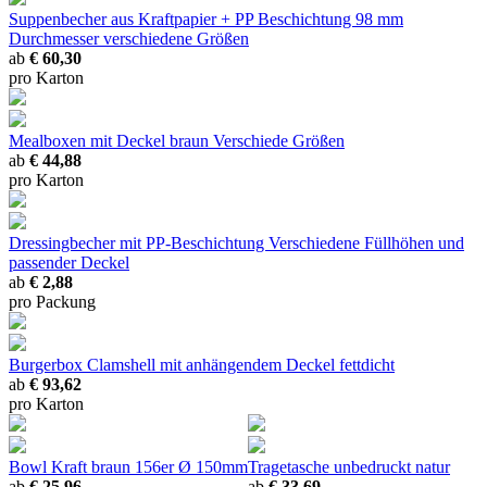
Suppenbecher aus Kraftpapier + PP Beschichtung 98 mm
Durchmesser
verschiedene Größen
ab
€ 60,30
pro Karton
Mealboxen mit Deckel braun
Verschiede Größen
ab
€ 44,88
pro Karton
Dressingbecher mit PP-Beschichtung
Verschiedene Füllhöhen und
passender Deckel
ab
€ 2,88
pro Packung
Burgerbox Clamshell mit anhängendem Deckel
fettdicht
ab
€ 93,62
pro Karton
Bowl Kraft braun 156er
Ø 150mm
Tragetasche unbedruckt natur
ab
€ 25,96
ab
€ 33,69