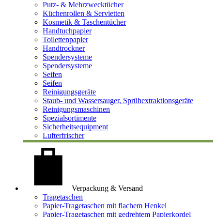
Putz- & Mehrzwecktücher
Küchenrollen & Servietten
Kosmetik & Taschentücher
Handtuchpapier
Toilettenpapier
Handtrockner
Spendersysteme
Spendersysteme
Seifen
Seifen
Reinigungsgeräte
Staub- und Wassersauger, Sprühextraktionsgeräte
Reinigungsmaschinen
Spezialsortimente
Sicherheitsequipment
Lufterfrischer
Verpackung & Versand
Tragetaschen
Papier-Tragetaschen mit flachem Henkel
Papier-Tragetaschen mit gedrehtem Papierkordel