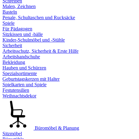
Schreiben
Malen, Zeichnen
Basteln
Penale, Schultaschen und Rucksäcke
Spiele
Für Pädagogen
Sitzkissen und -bälle
Kinder-Schulmöbel und -Stühle
Sicherheit
Arbeitsschutz, Sicherheit & Erste Hilfe
Arbeitshandschuhe
Bekleidung
Hauben und Schürzen
Spezialsortimente
Geburtstagskerzen mit Halter
Spielkarten und Spiele
Festutensilien
Weihnachtsdekor
Büromöbel & Planung
Sitzmöbel