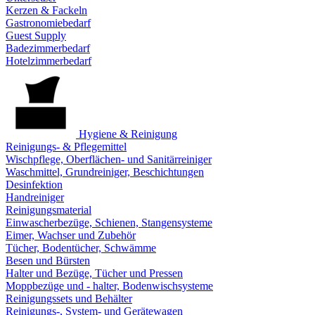
Kerzen & Fackeln
Gastronomiebedarf
Guest Supply
Badezimmerbedarf
Hotelzimmerbedarf
Hygiene & Reinigung
Reinigungs- & Pflegemittel
Wischpflege, Oberflächen- und Sanitärreiniger
Waschmittel, Grundreiniger, Beschichtungen
Desinfektion
Handreiniger
Reinigungsmaterial
Einwascherbezüge, Schienen, Stangensysteme
Eimer, Wachser und Zubehör
Tücher, Bodentücher, Schwämme
Besen und Bürsten
Halter und Bezüge, Tücher und Pressen
Moppbezüge und - halter, Bodenwischsysteme
Reinigungssets und Behälter
Reinigungs-, System- und Gerätewagen