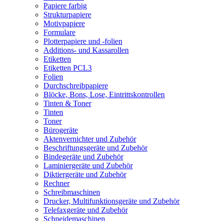
Papiere farbig
Strukturpapiere
Motivpapiere
Formulare
Plotterpapiere und -folien
Additions- und Kassarollen
Etiketten
Etiketten PCL3
Folien
Durchschreibpapiere
Blöcke, Bons, Lose, Eintrittskontrollen
Tinten & Toner
Tinten
Toner
Bürogeräte
Aktenvernichter und Zubehör
Beschriftungsgeräte und Zubehör
Bindegeräte und Zubehör
Laminiergeräte und Zubehör
Diktiergeräte und Zubehör
Rechner
Schreibmaschinen
Drucker, Multifunktionsgeräte und Zubehör
Telefaxgeräte und Zubehör
Schneidemaschinen