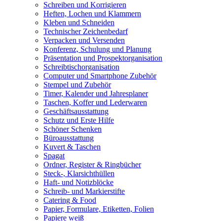
Schreiben und Korrigieren
Heften, Lochen und Klammern
Kleben und Schneiden
Technischer Zeichenbedarf
Verpacken und Versenden
Konferenz, Schulung und Planung
Präsentation und Prospektorganisation
Schreibtischorganisation
Computer und Smartphone Zubehör
Stempel und Zubehör
Timer, Kalender und Jahresplaner
Taschen, Koffer und Lederwaren
Geschäftsausstattung
Schutz und Erste Hilfe
Schöner Schenken
Büroausstattung
Kuvert & Taschen
Spagat
Ordner, Register & Ringbücher
Steck-, Klarsichthüllen
Haft- und Notizblöcke
Schreib- und Markierstifte
Catering & Food
Papier, Formulare, Etiketten, Folien
Papiere weiß