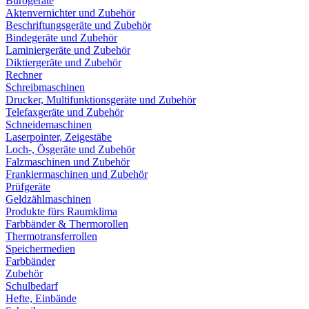
Bürogeräte
Aktenvernichter und Zubehör
Beschriftungsgeräte und Zubehör
Bindegeräte und Zubehör
Laminiergeräte und Zubehör
Diktiergeräte und Zubehör
Rechner
Schreibmaschinen
Drucker, Multifunktionsgeräte und Zubehör
Telefaxgeräte und Zubehör
Schneidemaschinen
Laserpointer, Zeigestäbe
Loch-, Ösgeräte und Zubehör
Falzmaschinen und Zubehör
Frankiermaschinen und Zubehör
Prüfgeräte
Geldzählmaschinen
Produkte fürs Raumklima
Farbbänder & Thermorollen
Thermotransferrollen
Speichermedien
Farbbänder
Zubehör
Schulbedarf
Hefte, Einbände