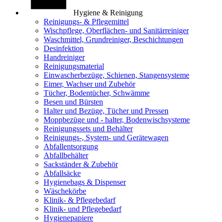
Hygiene & Reinigung
Reinigungs- & Pflegemittel
Wischpflege, Oberflächen- und Sanitärreiniger
Waschmittel, Grundreiniger, Beschichtungen
Desinfektion
Handreiniger
Reinigungsmaterial
Einwascherbezüge, Schienen, Stangensysteme
Eimer, Wachser und Zubehör
Tücher, Bodentücher, Schwämme
Besen und Bürsten
Halter und Bezüge, Tücher und Pressen
Moppbezüge und - halter, Bodenwischsysteme
Reinigungssets und Behälter
Reinigungs-, System- und Gerätewagen
Abfallentsorgung
Abfallbehälter
Sackständer & Zubehör
Abfallsäcke
Hygienebags & Dispenser
Wäschekörbe
Klinik- & Pflegebedarf
Klinik- und Pflegebedarf
Hygienepapiere