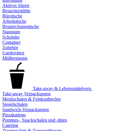
Bürostühle
Aktives Sitzen
Besucherstühle
Bürotische
Arbeitstische
Besprechungstische
Stauraum
Schränke
Container
Zubehör
Garderoben
Mülltrennung
Take-away & Lebensmittelverp.
Take-away Verpackungen
Menüschalen & Feinkostbecher
Siegelschalen
Sandwich-Verpackungen
Pizzakartons
Pommes-, Snackschalen und -tüten
Catering
Tragetaschen & Transportboxen