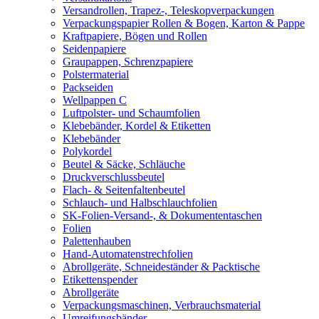
Versandrollen, Trapez-, Teleskopverpackungen
Verpackungspapier Rollen & Bogen, Karton & Pappe
Kraftpapiere, Bögen und Rollen
Seidenpapiere
Graupappen, Schrenzpapiere
Polstermaterial
Packseiden
Wellpappen C
Luftpolster- und Schaumfolien
Klebebänder, Kordel & Etiketten
Klebebänder
Polykordel
Beutel & Säcke, Schläuche
Druckverschlussbeutel
Flach- & Seitenfaltenbeutel
Schlauch- und Halbschlauchfolien
SK-Folien-Versand-, & Dokumententaschen
Folien
Palettenhauben
Hand-Automatenstrechfolien
Abrollgeräte, Schneideständer & Packtische
Etikettenspender
Abrollgeräte
Verpackungsmaschinen, Verbrauchsmaterial
Umreifungsbänder