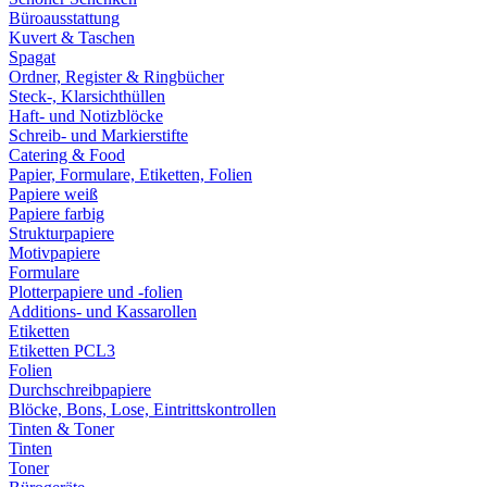
Büroausstattung
Kuvert & Taschen
Spagat
Ordner, Register & Ringbücher
Steck-, Klarsichthüllen
Haft- und Notizblöcke
Schreib- und Markierstifte
Catering & Food
Papier, Formulare, Etiketten, Folien
Papiere weiß
Papiere farbig
Strukturpapiere
Motivpapiere
Formulare
Plotterpapiere und -folien
Additions- und Kassarollen
Etiketten
Etiketten PCL3
Folien
Durchschreibpapiere
Blöcke, Bons, Lose, Eintrittskontrollen
Tinten & Toner
Tinten
Toner