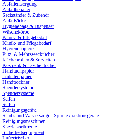
Abfallentsorgung
Abfallbehälter
Sackständer & Zubehör
Abfallsäcke
Hygienebags & Dispenser
Wäschekörbe
Klinik- & Pflegebedarf
Klinik- und Pflegebedarf
Hygienepapiere
Putz- & Mehrzwecktücher
Küchenrollen & Servietten
Kosmetik & Taschentücher
Handtuchpapier
Toilettenpapier
Handtrockner
Spendersysteme
Spendersysteme
Seifen
Seifen
Reinigungsgeräte
Staub- und Wassersauger, Sprühextraktionsgeräte
Reinigungsmaschinen
Spezialsortimente
Sicherheitsequipment
Lufterfrischer