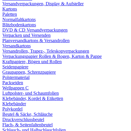
Versandverpackungen, Display & Aufsteller
Kartons
Paletten
Normalfaltkartons
Blitzbodenkartons
DVD & CD Versandverpackungen
Verpacken und Versenden
Planversandkartons & Versandrollen
Versandkartons
Versandrollen, Trapez-, Teleskopverpackungen
Verpackungspapier Rollen & Bogen, Karton & Pappe
Kraftpapiere, Bögen und Rollen
Seidenpapiere
Graupappen, Schrenzpapiere
Polstermaterial
Packseiden
Wellpappen C
Luftpolster- und Schaumfolien
Klebebänder, Kordel & Etiketten
Klebebänder
Polykordel
Beutel & Säcke, Schläuche
Druckverschlussbeutel
Flach- & Seitenfaltenbeutel
Schlauch- und Halbschlauchfolien