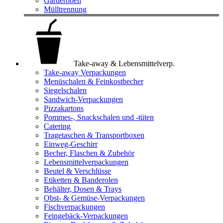
Garderoben
Mülltrennung
Take-away & Lebensmittelverp.
Take-away Verpackungen
Menüschalen & Feinkostbecher
Siegelschalen
Sandwich-Verpackungen
Pizzakartons
Pommes-, Snackschalen und -tüten
Catering
Tragetaschen & Transportboxen
Einweg-Geschirr
Becher, Flaschen & Zubehör
Lebensmittelverpackungen
Beutel & Verschlüsse
Etiketten & Banderolen
Behälter, Dosen & Trays
Obst- & Gemüse-Verpackungen
Fischverpackungen
Feingebäck-Verpackungen