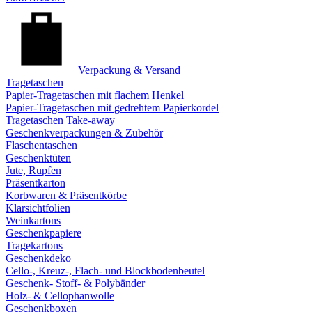
Verpackung & Versand
Tragetaschen
Papier-Tragetaschen mit flachem Henkel
Papier-Tragetaschen mit gedrehtem Papierkordel
Tragetaschen Take-away
Geschenkverpackungen & Zubehör
Flaschentaschen
Geschenktüten
Jute, Rupfen
Präsentkarton
Korbwaren & Präsentkörbe
Klarsichtfolien
Weinkartons
Geschenkpapiere
Tragekartons
Geschenkdeko
Cello-, Kreuz-, Flach- und Blockbodenbeutel
Geschenk- Stoff- & Polybänder
Holz- & Cellophanwolle
Geschenkboxen