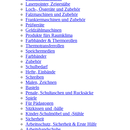
Laserpointer, Zeigestäbe
Loch-, Ösgeräte und Zubehör
Falzmaschinen und Zubehör
Frankiermaschinen und Zubehör
Prüfgeräte
Geldzählmaschinen
Produkte fürs Raumklima
Farbbänder & Thermorollen
Thermotransferrollen
Speichermedien
Farbbänder
Zubehör
Schulbedarf
Hefte, Einbände
Schreiben
Malen, Zeichnen
Basteln
Penale, Schultaschen und Rucksäcke
Spiele
Für Pädagogen
Sitzkissen und -bälle
Kinder-Schulmöbel und -Stühle
Sicherheit
Arbeitsschutz, Sicherheit & Erste Hilfe
Arbeitshandschuhe