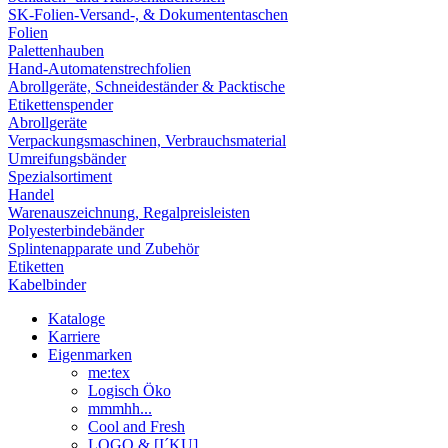
SK-Folien-Versand-, & Dokumententaschen
Folien
Palettenhauben
Hand-Automatenstrechfolien
Abrollgeräte, Schneideständer & Packtische
Etikettenspender
Abrollgeräte
Verpackungsmaschinen, Verbrauchsmaterial
Umreifungsbänder
Spezialsortiment
Handel
Warenauszeichnung, Regalpreisleisten
Polyesterbindebänder
Splintenapparate und Zubehör
Etiketten
Kabelbinder
Kataloge
Karriere
Eigenmarken
me:tex
Logisch Öko
mmmhh...
Cool and Fresh
LOGO & [I´KU]