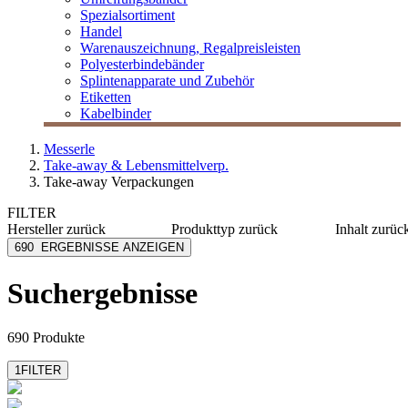
Spezialsortiment
Handel
Warenauszeichnung, Regalpreisleisten
Polyesterbindebänder
Splintenapparate und Zubehör
Etiketten
Kabelbinder
Messerle
Take-away & Lebensmittelverp.
Take-away Verpackungen
FILTER
Hersteller
zurück
Produkttyp
zurück
Inhalt
zurüc
Alcas
Becher
≤ 120 m
690
ERGEBNISSE ANZEIGEN
bepulp go natural by
Besteck
125-375
sabert
Besteckset
400-980
Suchergebnisse
bio-paper straws
Beutel
≥ 1000 
Biopap
Box
Carpad
mehr anzeigen
690 Produkte
mehr anzeigen
1
FILTER