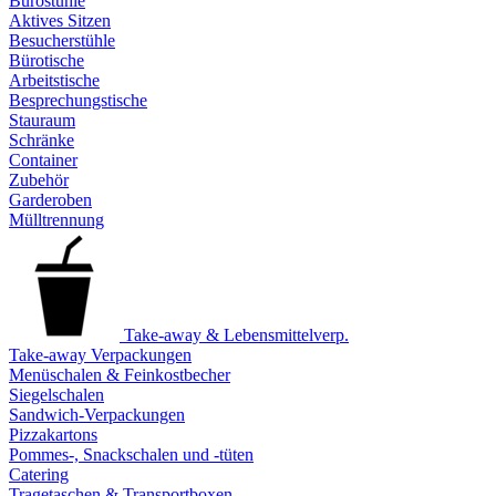
Bürostühle
Aktives Sitzen
Besucherstühle
Bürotische
Arbeitstische
Besprechungstische
Stauraum
Schränke
Container
Zubehör
Garderoben
Mülltrennung
Take-away & Lebensmittelverp.
Take-away Verpackungen
Menüschalen & Feinkostbecher
Siegelschalen
Sandwich-Verpackungen
Pizzakartons
Pommes-, Snackschalen und -tüten
Catering
Tragetaschen & Transportboxen