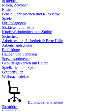
Schreiben
Malen, Zeichnen
Basteln
Penale, Schultaschen und Rucksäcke
Spiele
Für Pädagogen
Sitzkissen und -bälle
Kinder-Schulmöbel und -Stühle
Sicherheit
Arbeitsschutz, Sicherheit & Erste Hilfe
Arbeitshandschuhe
Bekleidung
Hauben und Schürzen
Spezialsortimente
Geburtstagskerzen mit Halter
Spielkarten und Spiele
Festutensilien
Weihnachtsdekor
Büromöbel & Planung
Sitzmöbel