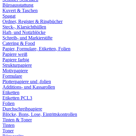
Büroausstattung
Kuvert & Taschen
Spagat
Ordner, Register & Ringbücher
Steck-, Klarsichthüllen
Haft- und Notizblöcke
Schreib- und Markierstifte
Catering & Food
Papier, Formulare, Etiketten, Folien
Papiere weiß
Papiere farbig
Strukturpapiere
Motivpapiere
Formulare
Plotterpapiere und -folien
Additions- und Kassarollen
Etiketten
Etiketten PCL3
Folien
Durchschreibpapiere
Blöcke, Bons, Lose, Eintrittskontrollen
Tinten & Toner
Tinten
Toner