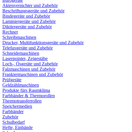
Bürogeräte
Aktenvernichter und Zubehör
Beschriftungsgeräte und Zubehör
Bindegeräte und Zubehör
Laminiergeräte und Zubehör
Diktiergeräte und Zubehör
Rechner
Schreibmaschinen
Drucker, Multifunktionsgeräte und Zubehör
Telefaxgeräte und Zubehör
Schneidemaschinen
Laserpointer, Zeigestäbe
Loch-, Ösgeräte und Zubehör
Falzmaschinen und Zubehör
Frankiermaschinen und Zubehör
Prüfgeräte
Geldzählmaschinen
Produkte fürs Raumklima
Farbbänder & Thermorollen
Thermotransferrollen
Speichermedien
Farbbänder
Zubehör
Schulbedarf
Hefte, Einbände