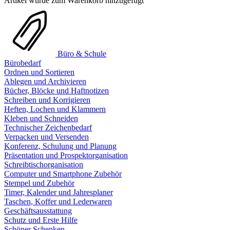
Artikel wurde zum Warenkorb hinzugefügt
Büro & Schule
Bürobedarf
Ordnen und Sortieren
Ablegen und Archivieren
Bücher, Blöcke und Haftnotizen
Schreiben und Korrigieren
Heften, Lochen und Klammern
Kleben und Schneiden
Technischer Zeichenbedarf
Verpacken und Versenden
Konferenz, Schulung und Planung
Präsentation und Prospektorganisation
Schreibtischorganisation
Computer und Smartphone Zubehör
Stempel und Zubehör
Timer, Kalender und Jahresplaner
Taschen, Koffer und Lederwaren
Geschäftsausstattung
Schutz und Erste Hilfe
Schöner Schenken