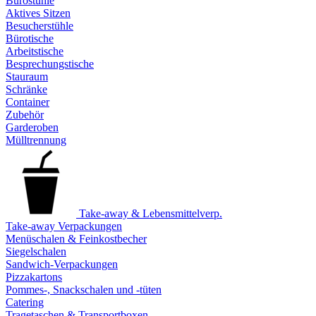
Bürostühle
Aktives Sitzen
Besucherstühle
Bürotische
Arbeitstische
Besprechungstische
Stauraum
Schränke
Container
Zubehör
Garderoben
Mülltrennung
Take-away & Lebensmittelverp.
Take-away Verpackungen
Menüschalen & Feinkostbecher
Siegelschalen
Sandwich-Verpackungen
Pizzakartons
Pommes-, Snackschalen und -tüten
Catering
Tragetaschen & Transportboxen