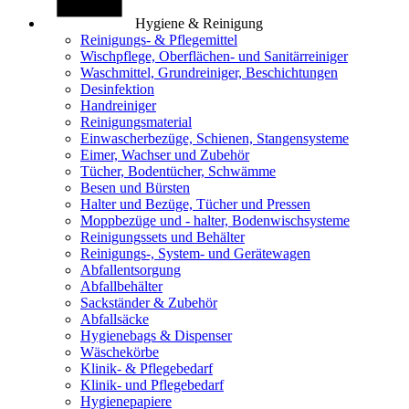
Hygiene & Reinigung
Reinigungs- & Pflegemittel
Wischpflege, Oberflächen- und Sanitärreiniger
Waschmittel, Grundreiniger, Beschichtungen
Desinfektion
Handreiniger
Reinigungsmaterial
Einwascherbezüge, Schienen, Stangensysteme
Eimer, Wachser und Zubehör
Tücher, Bodentücher, Schwämme
Besen und Bürsten
Halter und Bezüge, Tücher und Pressen
Moppbezüge und - halter, Bodenwischsysteme
Reinigungssets und Behälter
Reinigungs-, System- und Gerätewagen
Abfallentsorgung
Abfallbehälter
Sackständer & Zubehör
Abfallsäcke
Hygienebags & Dispenser
Wäschekörbe
Klinik- & Pflegebedarf
Klinik- und Pflegebedarf
Hygienepapiere