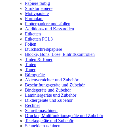
Papiere farbig
Strukturpapiere
Motivpapiere
Formulare
Plotterpapiere und -folien
Additions- und Kassarollen
Etiketten
Etiketten PCL3
Folien
Durchschreibpapiere
Blöcke, Bons, Lose, Eintrittskontrollen
Tinten & Toner
Tinten
Toner
Bürogeräte
Aktenvernichter und Zubehör
Beschriftungsgeräte und Zubehör
Bindegeräte und Zubehör
Laminiergeräte und Zubehör
Diktiergeräte und Zubehör
Rechner
Schreibmaschinen
Drucker, Multifunktionsgeräte und Zubehör
Telefaxgeräte und Zubehör
Schneidemaschinen