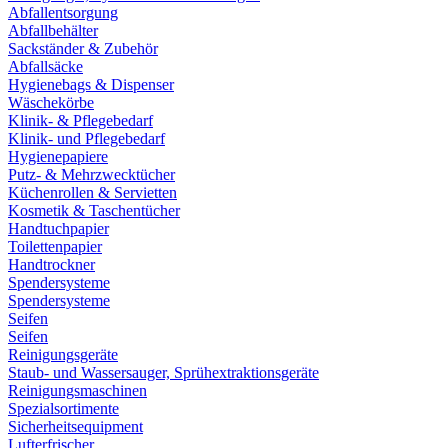
Abfallentsorgung
Abfallbehälter
Sackständer & Zubehör
Abfallsäcke
Hygienebags & Dispenser
Wäschekörbe
Klinik- & Pflegebedarf
Klinik- und Pflegebedarf
Hygienepapiere
Putz- & Mehrzwecktücher
Küchenrollen & Servietten
Kosmetik & Taschentücher
Handtuchpapier
Toilettenpapier
Handtrockner
Spendersysteme
Spendersysteme
Seifen
Seifen
Reinigungsgeräte
Staub- und Wassersauger, Sprühextraktionsgeräte
Reinigungsmaschinen
Spezialsortimente
Sicherheitsequipment
Lufterfrischer