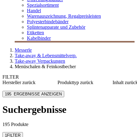
Spezialsortiment
Handel
Warenauszeichnung, Regalpreisleisten
Polyesterbindebänder
Splintenapparate und Zubehör
Etiketten
Kabelbinder
Messerle
Take-away & Lebensmittelverp.
Take-away Verpackungen
Menüschalen & Feinkostbecher
FILTER
Hersteller
zurück
Produkttyp
zurück
Inhalt
zurüc
bepulp go natural by
Becher
≤ 120 m
sabert
195
ERGEBNISSE ANZEIGEN
Besteck
125-375
Colpac
Box
400-980
Dart Container
Suchergebnisse
Deckel
≥ 1000 
Duni BioPak
Einleger
Duni eco echo
mehr anzeigen
mehr anzeigen
195 Produkte
1
FILTER