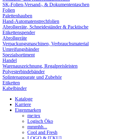
SK-Folien-Versand-, & Dokumententaschen
Folien
Palettenhauben
Hand-Automatenstrechfolien
Abrollgeräte, Schneideständer & Packtische
Etikettenspender
Abrollgeräte
Verpackungsmaschinen, Verbrauchsmaterial
Umreifungsbänder
Spezialsortiment
Handel
Warenauszeichnung, Regalpreisleisten
Polyesterbindebänder
Splintenapparate und Zubehör
Etiketten
Kabelbinder
Kataloge
Karriere
Eigenmarken
me:tex
Logisch Öko
mmmhh...
Cool and Fresh
LOGO & [I´KU]