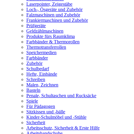
Laserpointer, Zeigestäbe
Loch-, Ösgeräte und Zubehör
Falzmaschinen und Zubehör
Frankiermaschinen und Zubehör
Prüfgeräte
Geldzählmaschinen
Produkte fürs Raumklima
Farbbänder & Thermorollen
Thermotransferrollen
Speichermedien
Farbbänder
Zubehör
Schulbedarf
Hefte, Einbände
Schreiben
Malen, Zeichnen
Basteln
Penale, Schultaschen und Rucksäcke
Spiele
Für Pädagogen
Sitzkissen und -bälle
Kinder-Schulmöbel und -Stühle
Sicherheit
Arbeitsschutz, Sicherheit & Erste Hilfe
Arbeitshandschuhe