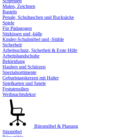
Schreiben
Malen, Zeichnen
Basteln
Penale, Schultaschen und Rucksäcke
Spiele
Für Pädagogen
Sitzkissen und -bälle
Kinder-Schulmöbel und -Stühle
Sicherheit
Arbeitsschutz, Sicherheit & Erste Hilfe
Arbeitshandschuhe
Bekleidung
Hauben und Schürzen
Spezialsortimente
Geburtstagskerzen mit Halter
Spielkarten und Spiele
Festutensilien
Weihnachtsdekor
Büromöbel & Planung
Sitzmöbel