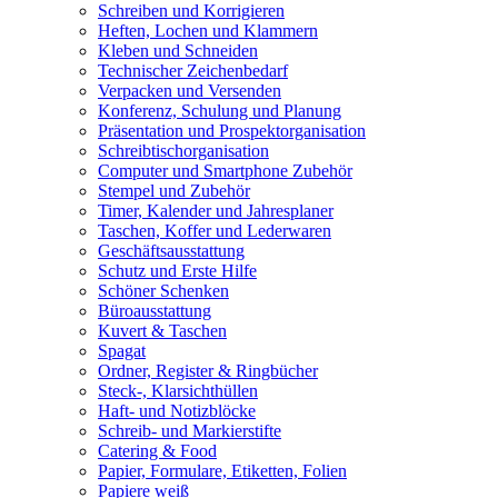
Schreiben und Korrigieren
Heften, Lochen und Klammern
Kleben und Schneiden
Technischer Zeichenbedarf
Verpacken und Versenden
Konferenz, Schulung und Planung
Präsentation und Prospektorganisation
Schreibtischorganisation
Computer und Smartphone Zubehör
Stempel und Zubehör
Timer, Kalender und Jahresplaner
Taschen, Koffer und Lederwaren
Geschäftsausstattung
Schutz und Erste Hilfe
Schöner Schenken
Büroausstattung
Kuvert & Taschen
Spagat
Ordner, Register & Ringbücher
Steck-, Klarsichthüllen
Haft- und Notizblöcke
Schreib- und Markierstifte
Catering & Food
Papier, Formulare, Etiketten, Folien
Papiere weiß