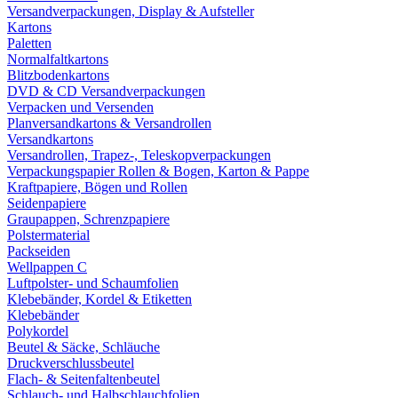
Versandverpackungen, Display & Aufsteller
Kartons
Paletten
Normalfaltkartons
Blitzbodenkartons
DVD & CD Versandverpackungen
Verpacken und Versenden
Planversandkartons & Versandrollen
Versandkartons
Versandrollen, Trapez-, Teleskopverpackungen
Verpackungspapier Rollen & Bogen, Karton & Pappe
Kraftpapiere, Bögen und Rollen
Seidenpapiere
Graupappen, Schrenzpapiere
Polstermaterial
Packseiden
Wellpappen C
Luftpolster- und Schaumfolien
Klebebänder, Kordel & Etiketten
Klebebänder
Polykordel
Beutel & Säcke, Schläuche
Druckverschlussbeutel
Flach- & Seitenfaltenbeutel
Schlauch- und Halbschlauchfolien