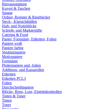
Büroausstattung
Kuvert & Taschen
Spagat
Ordner, Register & Ringbücher
Steck-, Klarsichthüllen
Haft- und Notizblöcke
Schreib- und Markierstifte
Catering & Food
Papier, Formulare, Etiketten, Folien
Papiere weiß
Papiere farbig
Strukturpapiere
Motivpapiere
Formulare
Plotterpapiere und -folien
Additions- und Kassarollen
Etiketten
Etiketten PCL3
Folien
Durchschreibpapiere
Blöcke, Bons, Lose, Eintrittskontrollen
Tinten & Toner
Tinten
Toner