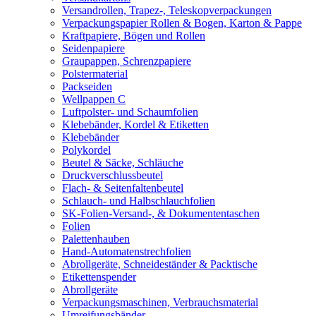
Versandrollen, Trapez-, Teleskopverpackungen
Verpackungspapier Rollen & Bogen, Karton & Pappe
Kraftpapiere, Bögen und Rollen
Seidenpapiere
Graupappen, Schrenzpapiere
Polstermaterial
Packseiden
Wellpappen C
Luftpolster- und Schaumfolien
Klebebänder, Kordel & Etiketten
Klebebänder
Polykordel
Beutel & Säcke, Schläuche
Druckverschlussbeutel
Flach- & Seitenfaltenbeutel
Schlauch- und Halbschlauchfolien
SK-Folien-Versand-, & Dokumententaschen
Folien
Palettenhauben
Hand-Automatenstrechfolien
Abrollgeräte, Schneideständer & Packtische
Etikettenspender
Abrollgeräte
Verpackungsmaschinen, Verbrauchsmaterial
Umreifungsbänder