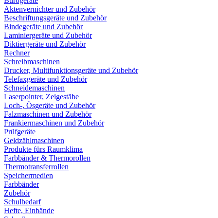
Bürogeräte
Aktenvernichter und Zubehör
Beschriftungsgeräte und Zubehör
Bindegeräte und Zubehör
Laminiergeräte und Zubehör
Diktiergeräte und Zubehör
Rechner
Schreibmaschinen
Drucker, Multifunktionsgeräte und Zubehör
Telefaxgeräte und Zubehör
Schneidemaschinen
Laserpointer, Zeigestäbe
Loch-, Ösgeräte und Zubehör
Falzmaschinen und Zubehör
Frankiermaschinen und Zubehör
Prüfgeräte
Geldzählmaschinen
Produkte fürs Raumklima
Farbbänder & Thermorollen
Thermotransferrollen
Speichermedien
Farbbänder
Zubehör
Schulbedarf
Hefte, Einbände