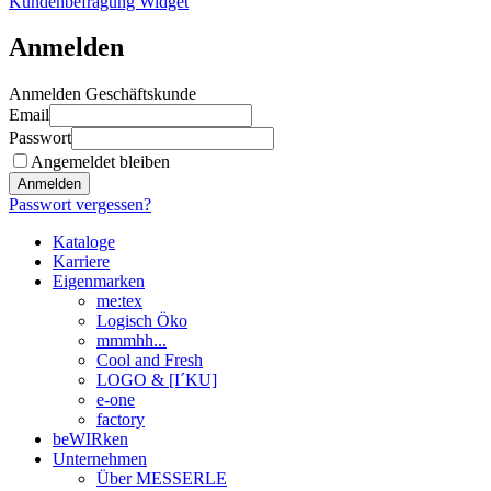
Kundenbefragung Widget
Anmelden
Anmelden Geschäftskunde
Email
Passwort
Angemeldet bleiben
Anmelden
Passwort vergessen?
Kataloge
Karriere
Eigenmarken
me:tex
Logisch Öko
mmmhh...
Cool and Fresh
LOGO & [I´KU]
e-one
factory
beWIRken
Unternehmen
Über MESSERLE