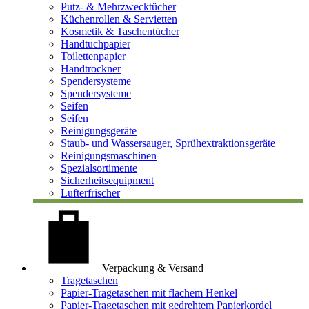
Putz- & Mehrzwecktücher
Küchenrollen & Servietten
Kosmetik & Taschentücher
Handtuchpapier
Toilettenpapier
Handtrockner
Spendersysteme
Spendersysteme
Seifen
Seifen
Reinigungsgeräte
Staub- und Wassersauger, Sprühextraktionsgeräte
Reinigungsmaschinen
Spezialsortimente
Sicherheitsequipment
Lufterfrischer
Verpackung & Versand
Tragetaschen
Papier-Tragetaschen mit flachem Henkel
Papier-Tragetaschen mit gedrehtem Papierkordel