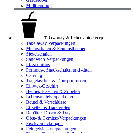
Garderoben
Mülltrennung
Take-away & Lebensmittelverp.
Take-away Verpackungen
Menüschalen & Feinkostbecher
Siegelschalen
Sandwich-Verpackungen
Pizzakartons
Pommes-, Snackschalen und -tüten
Catering
Tragetaschen & Transportboxen
Einweg-Geschirr
Becher, Flaschen & Zubehör
Lebensmittelverpackungen
Beutel & Verschlüsse
Etiketten & Banderolen
Behälter, Dosen & Trays
Obst- & Gemüse-Verpackungen
Fischverpackungen
Feingebäck-Verpackungen