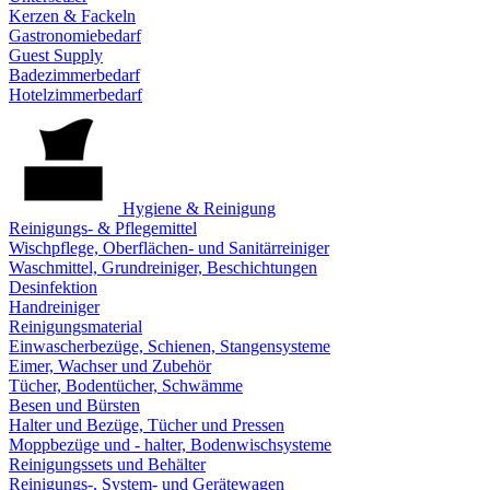
Kerzen & Fackeln
Gastronomiebedarf
Guest Supply
Badezimmerbedarf
Hotelzimmerbedarf
Hygiene & Reinigung
Reinigungs- & Pflegemittel
Wischpflege, Oberflächen- und Sanitärreiniger
Waschmittel, Grundreiniger, Beschichtungen
Desinfektion
Handreiniger
Reinigungsmaterial
Einwascherbezüge, Schienen, Stangensysteme
Eimer, Wachser und Zubehör
Tücher, Bodentücher, Schwämme
Besen und Bürsten
Halter und Bezüge, Tücher und Pressen
Moppbezüge und - halter, Bodenwischsysteme
Reinigungssets und Behälter
Reinigungs-, System- und Gerätewagen