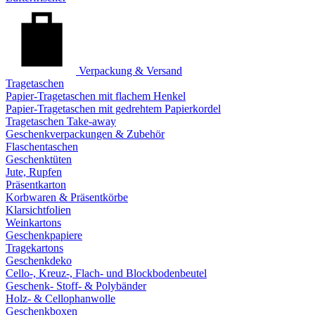
Verpackung & Versand
Tragetaschen
Papier-Tragetaschen mit flachem Henkel
Papier-Tragetaschen mit gedrehtem Papierkordel
Tragetaschen Take-away
Geschenkverpackungen & Zubehör
Flaschentaschen
Geschenktüten
Jute, Rupfen
Präsentkarton
Korbwaren & Präsentkörbe
Klarsichtfolien
Weinkartons
Geschenkpapiere
Tragekartons
Geschenkdeko
Cello-, Kreuz-, Flach- und Blockbodenbeutel
Geschenk- Stoff- & Polybänder
Holz- & Cellophanwolle
Geschenkboxen