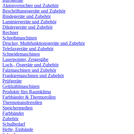
Bürogeräte
Aktenvernichter und Zubehör
Beschriftungsgeräte und Zubehör
Bindegeräte und Zubehör
Laminiergeräte und Zubehör
Diktiergeräte und Zubehör
Rechner
Schreibmaschinen
Drucker, Multifunktionsgeräte und Zubehör
Telefaxgeräte und Zubehör
Schneidemaschinen
Laserpointer, Zeigestäbe
Loch-, Ösgeräte und Zubehör
Falzmaschinen und Zubehör
Frankiermaschinen und Zubehör
Prüfgeräte
Geldzählmaschinen
Produkte fürs Raumklima
Farbbänder & Thermorollen
Thermotransferrollen
Speichermedien
Farbbänder
Zubehör
Schulbedarf
Hefte, Einbände