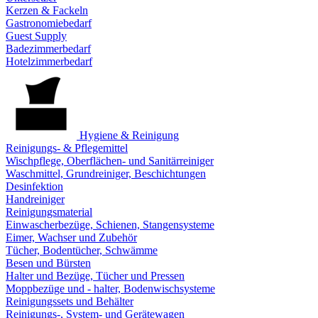
Kerzen & Fackeln
Gastronomiebedarf
Guest Supply
Badezimmerbedarf
Hotelzimmerbedarf
Hygiene & Reinigung
Reinigungs- & Pflegemittel
Wischpflege, Oberflächen- und Sanitärreiniger
Waschmittel, Grundreiniger, Beschichtungen
Desinfektion
Handreiniger
Reinigungsmaterial
Einwascherbezüge, Schienen, Stangensysteme
Eimer, Wachser und Zubehör
Tücher, Bodentücher, Schwämme
Besen und Bürsten
Halter und Bezüge, Tücher und Pressen
Moppbezüge und - halter, Bodenwischsysteme
Reinigungssets und Behälter
Reinigungs-, System- und Gerätewagen