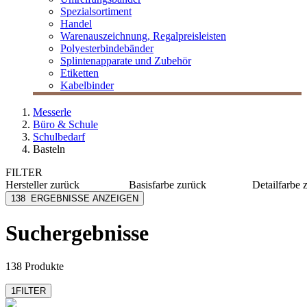
Spezialsortiment
Handel
Warenauszeichnung, Regalpreisleisten
Polyesterbindebänder
Splintenapparate und Zubehör
Etiketten
Kabelbinder
Messerle
Büro & Schule
Schulbedarf
Basteln
FILTER
Hersteller
zurück
Basisfarbe
zurück
Detailfarbe
Avery Zweckform
beige
altgold
138
ERGEBNISSE ANZEIGEN
Decopatch
gelb
altrosa
Edition Dürer
violett
anthrazit
Suchergebnisse
EU-RO
aprikose
Folia
bananen
mehr anzeigen
mehr anzeig
138 Produkte
1
FILTER