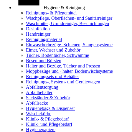
Hygiene & Reinigung
Reinigungs- & Pflegemittel
Wischpflege, Oberflächen- und Sanitärreiniger
Waschmittel, Grundreiniger, Beschichtungen
Desinfektion
Handreiniger
Reinigungsmaterial
Einwascherbezüge, Schienen, Stangensysteme
Eimer, Wachser und Zubehör
Tücher, Bodentücher, Schwämme
Besen und Bürsten
Halter und Bezüge, Tücher und Pressen
Moppbezüge und - halter, Bodenwischsysteme
Reinigungssets und Behälter
Reinigungs-, System- und Gerätewagen
Abfallentsorgung
Abfallbehälter
Sackständer & Zubehör
Abfallsäcke
Hygienebags & Dispenser
Wäschekörbe
Klinik- & Pflegebedarf
Klinik- und Pflegebedarf
Hygienepapiere