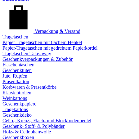
Verpackung & Versand
Tragetaschen
Papier-Tragetaschen mit flachem Henkel
Papier-Tragetaschen mit gedrehtem Papierkordel
Tragetaschen Take-away
Geschenkverpackungen & Zubehör
Flaschentaschen
Geschenktüten
Jute, Rupfen
Präsentkarton
Korbwaren & Präsentkörbe
Klarsichtfolien
Weinkartons
Geschenkpapiere
Tragekartons
Geschenkdeko
Cello-, Kreuz-, Flach- und Blockbodenbeutel
Geschenk- Stoff- & Polybänder
Holz- & Cellophanwolle
Geschenkboxen