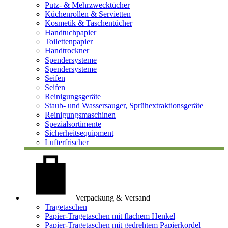
Putz- & Mehrzwecktücher
Küchenrollen & Servietten
Kosmetik & Taschentücher
Handtuchpapier
Toilettenpapier
Handtrockner
Spendersysteme
Spendersysteme
Seifen
Seifen
Reinigungsgeräte
Staub- und Wassersauger, Sprühextraktionsgeräte
Reinigungsmaschinen
Spezialsortimente
Sicherheitsequipment
Lufterfrischer
Verpackung & Versand
Tragetaschen
Papier-Tragetaschen mit flachem Henkel
Papier-Tragetaschen mit gedrehtem Papierkordel