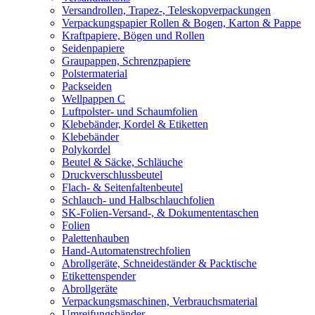
Versandrollen, Trapez-, Teleskopverpackungen
Verpackungspapier Rollen & Bogen, Karton & Pappe
Kraftpapiere, Bögen und Rollen
Seidenpapiere
Graupappen, Schrenzpapiere
Polstermaterial
Packseiden
Wellpappen C
Luftpolster- und Schaumfolien
Klebebänder, Kordel & Etiketten
Klebebänder
Polykordel
Beutel & Säcke, Schläuche
Druckverschlussbeutel
Flach- & Seitenfaltenbeutel
Schlauch- und Halbschlauchfolien
SK-Folien-Versand-, & Dokumententaschen
Folien
Palettenhauben
Hand-Automatenstrechfolien
Abrollgeräte, Schneideständer & Packtische
Etikettenspender
Abrollgeräte
Verpackungsmaschinen, Verbrauchsmaterial
Umreifungsbänder