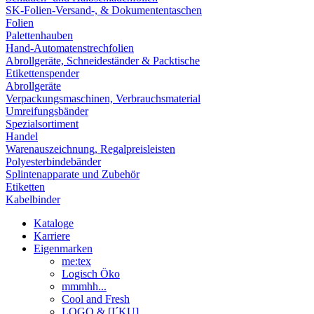
SK-Folien-Versand-, & Dokumententaschen
Folien
Palettenhauben
Hand-Automatenstrechfolien
Abrollgeräte, Schneideständer & Packtische
Etikettenspender
Abrollgeräte
Verpackungsmaschinen, Verbrauchsmaterial
Umreifungsbänder
Spezialsortiment
Handel
Warenauszeichnung, Regalpreisleisten
Polyesterbindebänder
Splintenapparate und Zubehör
Etiketten
Kabelbinder
Kataloge
Karriere
Eigenmarken
me:tex
Logisch Öko
mmmhh...
Cool and Fresh
LOGO & [I´KU]