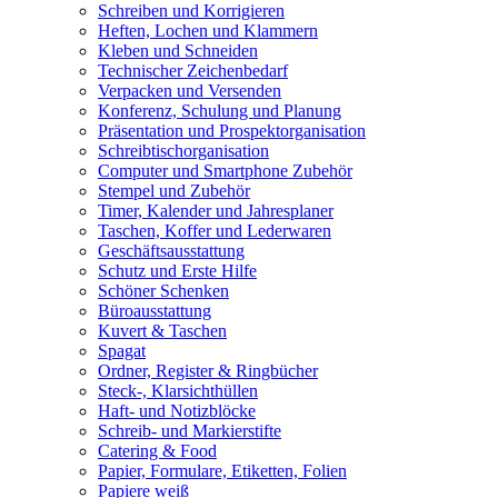
Schreiben und Korrigieren
Heften, Lochen und Klammern
Kleben und Schneiden
Technischer Zeichenbedarf
Verpacken und Versenden
Konferenz, Schulung und Planung
Präsentation und Prospektorganisation
Schreibtischorganisation
Computer und Smartphone Zubehör
Stempel und Zubehör
Timer, Kalender und Jahresplaner
Taschen, Koffer und Lederwaren
Geschäftsausstattung
Schutz und Erste Hilfe
Schöner Schenken
Büroausstattung
Kuvert & Taschen
Spagat
Ordner, Register & Ringbücher
Steck-, Klarsichthüllen
Haft- und Notizblöcke
Schreib- und Markierstifte
Catering & Food
Papier, Formulare, Etiketten, Folien
Papiere weiß