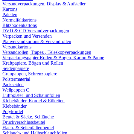
Versandverpackungen, Display & Aufsteller
Kartons
Paletten
Normalfaltkartons
Blitzbodenkartons
DVD & CD Versandverpackungen
Verpacken und Versenden
Planversandkartons & Versandrollen
Versandkartons
Versandrollen, Trapez-, Teleskopverpackungen
Verpackungspapier Rollen & Bogen, Karton & Pappe
Kraftpapiere, Bögen und Rollen
Seidenpapiere
Graupappen, Schrenzpapiere
Polstermaterial
Packseiden
Wellpappen C
Luftpolster- und Schaumfolien
Klebebänder, Kordel & Etiketten
Klebebänder
Polykordel
Beutel & Säcke, Schläuche
Druckverschlussbeutel
Flach- & Seitenfaltenbeutel
Schlauch- und Halbschlauchfolien