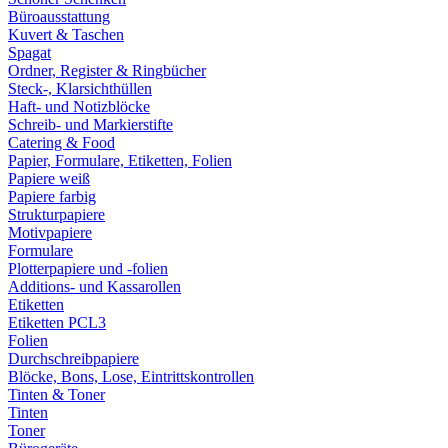
Büroausstattung
Kuvert & Taschen
Spagat
Ordner, Register & Ringbücher
Steck-, Klarsichthüllen
Haft- und Notizblöcke
Schreib- und Markierstifte
Catering & Food
Papier, Formulare, Etiketten, Folien
Papiere weiß
Papiere farbig
Strukturpapiere
Motivpapiere
Formulare
Plotterpapiere und -folien
Additions- und Kassarollen
Etiketten
Etiketten PCL3
Folien
Durchschreibpapiere
Blöcke, Bons, Lose, Eintrittskontrollen
Tinten & Toner
Tinten
Toner