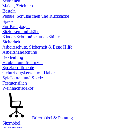
Schreiben
Malen, Zeichnen
Basteln
Penale, Schultaschen und Rucksäcke
Spiele
Für Pädagogen
Sitzkissen und -bälle
Kinder-Schulmöbel und -Stühle
Sicherheit
Arbeitsschutz, Sicherheit & Erste Hilfe
Arbeitshandschuhe
Bekleidung
Hauben und Schürzen
Spezialsortimente
Geburtstagskerzen mit Halter
Spielkarten und Spiele
Festutensilien
Weihnachtsdekor
Büromöbel & Planung
Sitzmöbel