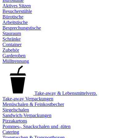
Bürostühle
Aktives Sitzen
Besucherstühle
Bürotische
Arbeitstische
Besprechungstische
Stauraum
Schränke
Container
Zubehör
Garderoben
Mülltrennung
Take-away & Lebensmittelverp.
Take-away Verpackungen
Menüschalen & Feinkostbecher
Siegelschalen
Sandwich-Verpackungen
Pizzakartons
Pommes-, Snackschalen und -tüten
Catering
Tragetaschen & Transportboxen