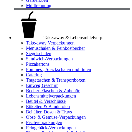
Garderoben
Mülltrennung
Take-away & Lebensmittelverp.
Take-away Verpackungen
Menüschalen & Feinkostbecher
Siegelschalen
Sandwich-Verpackungen
Pizzakartons
Pommes-, Snackschalen und -tüten
Catering
Tragetaschen & Transportboxen
Einweg-Geschirr
Becher, Flaschen & Zubehör
Lebensmittelverpackungen
Beutel & Verschlüsse
Etiketten & Banderolen
Behälter, Dosen & Trays
Obst- & Gemüse-Verpackungen
Fischverpackungen
Feingebäck-Verpackungen