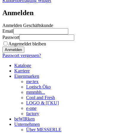
Kundenbefragung Widget
Anmelden
Anmelden Geschäftskunde
Email
Passwort
Angemeldet bleiben
Anmelden
Passwort vergessen?
Kataloge
Karriere
Eigenmarken
me:tex
Logisch Öko
mmmhh...
Cool and Fresh
LOGO & [I´KU]
e-one
factory
beWIRken
Unternehmen
Über MESSERLE