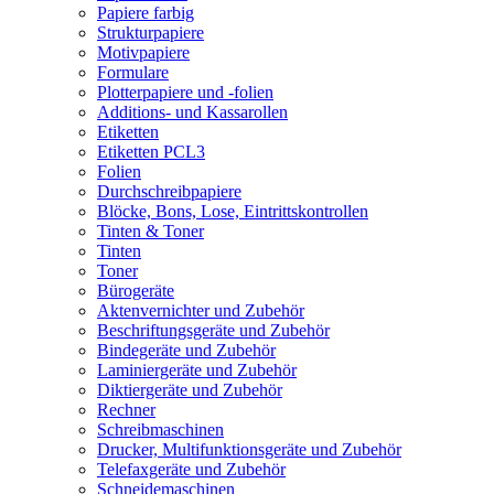
Papiere farbig
Strukturpapiere
Motivpapiere
Formulare
Plotterpapiere und -folien
Additions- und Kassarollen
Etiketten
Etiketten PCL3
Folien
Durchschreibpapiere
Blöcke, Bons, Lose, Eintrittskontrollen
Tinten & Toner
Tinten
Toner
Bürogeräte
Aktenvernichter und Zubehör
Beschriftungsgeräte und Zubehör
Bindegeräte und Zubehör
Laminiergeräte und Zubehör
Diktiergeräte und Zubehör
Rechner
Schreibmaschinen
Drucker, Multifunktionsgeräte und Zubehör
Telefaxgeräte und Zubehör
Schneidemaschinen