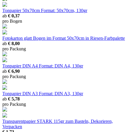
Tonpapier 50x70cm
Format: 50x70cm, 130gr
ab
€ 0,37
pro Bogen
Fotokarton glatt
Bogen im Format 50x70cm in Riesen-Farbpalette
ab
€ 8,00
pro Packung
Tonpapier DIN A4
Format: DIN A4, 130gr
ab
€ 6,90
pro Packung
Tonpapier DIN A3
Format: DIN A3, 130gr
ab
€ 5,78
pro Packung
Transparentpapier STARK
115gr zum Basteln, Dekorieren,
Verpacken
€ 1,73