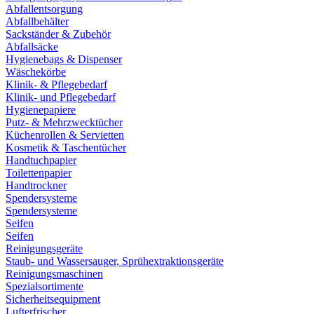
Abfallentsorgung
Abfallbehälter
Sackständer & Zubehör
Abfallsäcke
Hygienebags & Dispenser
Wäschekörbe
Klinik- & Pflegebedarf
Klinik- und Pflegebedarf
Hygienepapiere
Putz- & Mehrzwecktücher
Küchenrollen & Servietten
Kosmetik & Taschentücher
Handtuchpapier
Toilettenpapier
Handtrockner
Spendersysteme
Spendersysteme
Seifen
Seifen
Reinigungsgeräte
Staub- und Wassersauger, Sprühextraktionsgeräte
Reinigungsmaschinen
Spezialsortimente
Sicherheitsequipment
Lufterfrischer