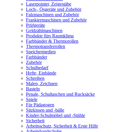
Laserpointer, Zeigestäbe
Loch-, Ösgeräte und Zubehör
Falzmaschinen und Zubehör
Frankiermaschinen und Zubehör
Prüfgeräte
Geldzählmaschinen
Produkte fürs Raumklima
Farbbänder & Thermorollen
Thermotransferrollen
Speichermedien
Farbbänder
Zubehör
Schulbedarf
Hefte, Einbände
Schreiben
Malen, Zeichnen
Basteln
Penale, Schultaschen und Rucksäcke
Spiele
Für Pädagogen
Sitzkissen und -bälle
Kinder-Schulmöbel und -Stühle
Sicherheit
Arbeitsschutz, Sicherheit & Erste Hilfe
Arbeitshandschuhe