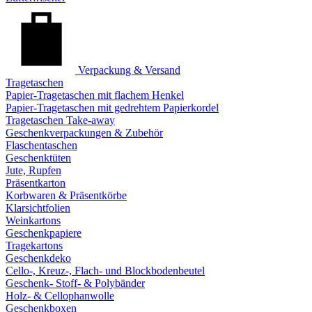
Verpackung & Versand
Tragetaschen
Papier-Tragetaschen mit flachem Henkel
Papier-Tragetaschen mit gedrehtem Papierkordel
Tragetaschen Take-away
Geschenkverpackungen & Zubehör
Flaschentaschen
Geschenktüten
Jute, Rupfen
Präsentkarton
Korbwaren & Präsentkörbe
Klarsichtfolien
Weinkartons
Geschenkpapiere
Tragekartons
Geschenkdeko
Cello-, Kreuz-, Flach- und Blockbodenbeutel
Geschenk- Stoff- & Polybänder
Holz- & Cellophanwolle
Geschenkboxen