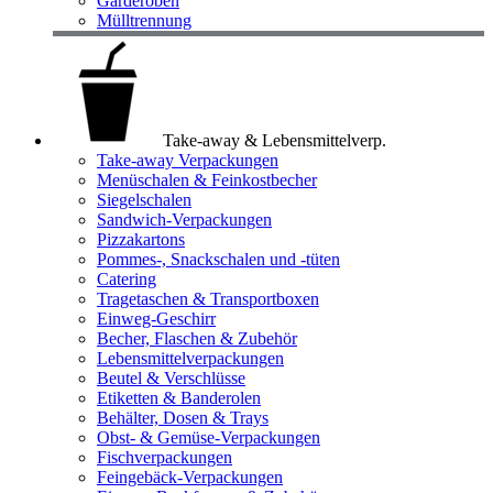
Garderoben
Mülltrennung
Take-away & Lebensmittelverp.
Take-away Verpackungen
Menüschalen & Feinkostbecher
Siegelschalen
Sandwich-Verpackungen
Pizzakartons
Pommes-, Snackschalen und -tüten
Catering
Tragetaschen & Transportboxen
Einweg-Geschirr
Becher, Flaschen & Zubehör
Lebensmittelverpackungen
Beutel & Verschlüsse
Etiketten & Banderolen
Behälter, Dosen & Trays
Obst- & Gemüse-Verpackungen
Fischverpackungen
Feingebäck-Verpackungen