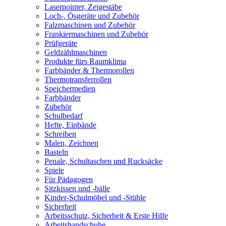
Laserpointer, Zeigestäbe
Loch-, Ösgeräte und Zubehör
Falzmaschinen und Zubehör
Frankiermaschinen und Zubehör
Prüfgeräte
Geldzählmaschinen
Produkte fürs Raumklima
Farbbänder & Thermorollen
Thermotransferrollen
Speichermedien
Farbbänder
Zubehör
Schulbedarf
Hefte, Einbände
Schreiben
Malen, Zeichnen
Basteln
Penale, Schultaschen und Rucksäcke
Spiele
Für Pädagogen
Sitzkissen und -bälle
Kinder-Schulmöbel und -Stühle
Sicherheit
Arbeitsschutz, Sicherheit & Erste Hilfe
Arbeitshandschuhe