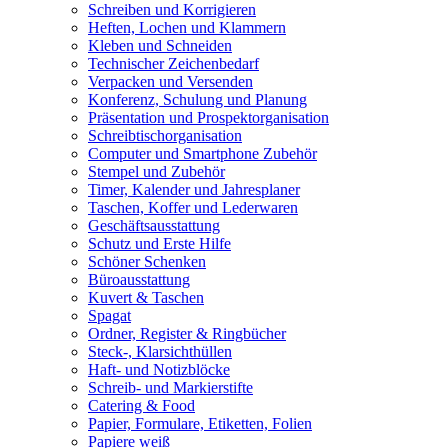
Schreiben und Korrigieren
Heften, Lochen und Klammern
Kleben und Schneiden
Technischer Zeichenbedarf
Verpacken und Versenden
Konferenz, Schulung und Planung
Präsentation und Prospektorganisation
Schreibtischorganisation
Computer und Smartphone Zubehör
Stempel und Zubehör
Timer, Kalender und Jahresplaner
Taschen, Koffer und Lederwaren
Geschäftsausstattung
Schutz und Erste Hilfe
Schöner Schenken
Büroausstattung
Kuvert & Taschen
Spagat
Ordner, Register & Ringbücher
Steck-, Klarsichthüllen
Haft- und Notizblöcke
Schreib- und Markierstifte
Catering & Food
Papier, Formulare, Etiketten, Folien
Papiere weiß