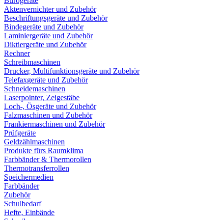
Bürogeräte
Aktenvernichter und Zubehör
Beschriftungsgeräte und Zubehör
Bindegeräte und Zubehör
Laminiergeräte und Zubehör
Diktiergeräte und Zubehör
Rechner
Schreibmaschinen
Drucker, Multifunktionsgeräte und Zubehör
Telefaxgeräte und Zubehör
Schneidemaschinen
Laserpointer, Zeigestäbe
Loch-, Ösgeräte und Zubehör
Falzmaschinen und Zubehör
Frankiermaschinen und Zubehör
Prüfgeräte
Geldzählmaschinen
Produkte fürs Raumklima
Farbbänder & Thermorollen
Thermotransferrollen
Speichermedien
Farbbänder
Zubehör
Schulbedarf
Hefte, Einbände