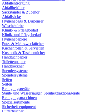
Abfallentsorgung
Abfallbehälter
Sackständer & Zubehör
Abfallsäcke
Hygienebags & Dispenser
Wäschekörbe
Klinik- & Pflegebedarf
Klinik- und Pflegebedarf
Hygienepapiere
Putz- & Mehrzwecktücher
Küchenrollen & Servietten
Kosmetik & Taschentücher
Handtuchpapier
Toilettenpapier
Handtrockner
Spendersysteme
Spendersysteme
Seifen
Seifen
Reinigungsgeräte
Staub- und Wassersauger, Sprühextraktionsgeräte
Reinigungsmaschinen
Spezialsortimente
Sicherheitsequipment
Lufterfrischer