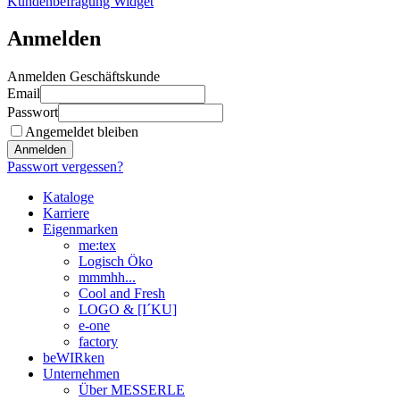
Kundenbefragung Widget
Anmelden
Anmelden Geschäftskunde
Email
Passwort
Angemeldet bleiben
Anmelden
Passwort vergessen?
Kataloge
Karriere
Eigenmarken
me:tex
Logisch Öko
mmmhh...
Cool and Fresh
LOGO & [I´KU]
e-one
factory
beWIRken
Unternehmen
Über MESSERLE