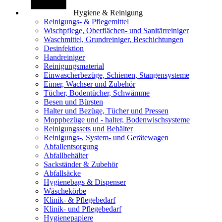
Hygiene & Reinigung
Reinigungs- & Pflegemittel
Wischpflege, Oberflächen- und Sanitärreiniger
Waschmittel, Grundreiniger, Beschichtungen
Desinfektion
Handreiniger
Reinigungsmaterial
Einwascherbezüge, Schienen, Stangensysteme
Eimer, Wachser und Zubehör
Tücher, Bodentücher, Schwämme
Besen und Bürsten
Halter und Bezüge, Tücher und Pressen
Moppbezüge und - halter, Bodenwischsysteme
Reinigungssets und Behälter
Reinigungs-, System- und Gerätewagen
Abfallentsorgung
Abfallbehälter
Sackständer & Zubehör
Abfallsäcke
Hygienebags & Dispenser
Wäschekörbe
Klinik- & Pflegebedarf
Klinik- und Pflegebedarf
Hygienepapiere