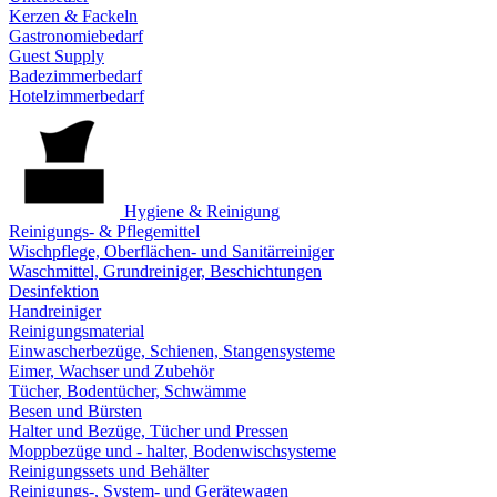
Kerzen & Fackeln
Gastronomiebedarf
Guest Supply
Badezimmerbedarf
Hotelzimmerbedarf
Hygiene & Reinigung
Reinigungs- & Pflegemittel
Wischpflege, Oberflächen- und Sanitärreiniger
Waschmittel, Grundreiniger, Beschichtungen
Desinfektion
Handreiniger
Reinigungsmaterial
Einwascherbezüge, Schienen, Stangensysteme
Eimer, Wachser und Zubehör
Tücher, Bodentücher, Schwämme
Besen und Bürsten
Halter und Bezüge, Tücher und Pressen
Moppbezüge und - halter, Bodenwischsysteme
Reinigungssets und Behälter
Reinigungs-, System- und Gerätewagen