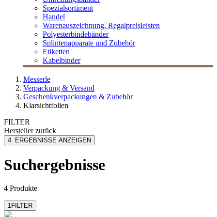
Spezialsortiment
Handel
Warenauszeichnung, Regalpreisleisten
Polyesterbindebänder
Splintenapparate und Zubehör
Etiketten
Kabelbinder
Messerle
Verpackung & Versand
Geschenkverpackungen & Zubehör
Klarsichtfolien
FILTER
Hersteller
zurück
Folia
4
ERGEBNISSE ANZEIGEN
MESSERLE
Suchergebnisse
4 Produkte
1
FILTER