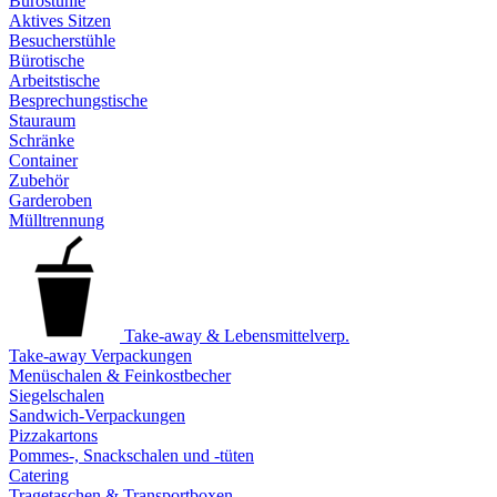
Bürostühle
Aktives Sitzen
Besucherstühle
Bürotische
Arbeitstische
Besprechungstische
Stauraum
Schränke
Container
Zubehör
Garderoben
Mülltrennung
Take-away & Lebensmittelverp.
Take-away Verpackungen
Menüschalen & Feinkostbecher
Siegelschalen
Sandwich-Verpackungen
Pizzakartons
Pommes-, Snackschalen und -tüten
Catering
Tragetaschen & Transportboxen