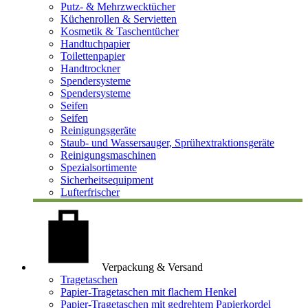
Putz- & Mehrzwecktücher
Küchenrollen & Servietten
Kosmetik & Taschentücher
Handtuchpapier
Toilettenpapier
Handtrockner
Spendersysteme
Spendersysteme
Seifen
Seifen
Reinigungsgeräte
Staub- und Wassersauger, Sprühextraktionsgeräte
Reinigungsmaschinen
Spezialsortimente
Sicherheitsequipment
Lufterfrischer
Verpackung & Versand
Tragetaschen
Papier-Tragetaschen mit flachem Henkel
Papier-Tragetaschen mit gedrehtem Papierkordel