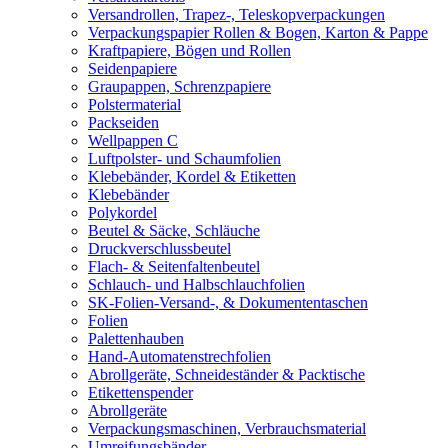
Versandrollen, Trapez-, Teleskopverpackungen
Verpackungspapier Rollen & Bogen, Karton & Pappe
Kraftpapiere, Bögen und Rollen
Seidenpapiere
Graupappen, Schrenzpapiere
Polstermaterial
Packseiden
Wellpappen C
Luftpolster- und Schaumfolien
Klebebänder, Kordel & Etiketten
Klebebänder
Polykordel
Beutel & Säcke, Schläuche
Druckverschlussbeutel
Flach- & Seitenfaltenbeutel
Schlauch- und Halbschlauchfolien
SK-Folien-Versand-, & Dokumententaschen
Folien
Palettenhauben
Hand-Automatenstrechfolien
Abrollgeräte, Schneideständer & Packtische
Etikettenspender
Abrollgeräte
Verpackungsmaschinen, Verbrauchsmaterial
Umreifungsbänder