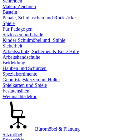
Schreiben
Malen, Zeichnen
Basteln
Penale, Schultaschen und Rucksäcke
Spiele
Für Pädagogen
Sitzkissen und -bälle
Kinder-Schulmöbel und -Stühle
Sicherheit
Arbeitsschutz, Sicherheit & Erste Hilfe
Arbeitshandschuhe
Bekleidung
Hauben und Schürzen
Spezialsortimente
Geburtstagskerzen mit Halter
Spielkarten und Spiele
Festutensilien
Weihnachtsdekor
Büromöbel & Planung
Sitzmöbel