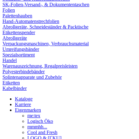
SK-Folien-Versand-, & Dokumententaschen
Folien
Palettenhauben
Hand-Automatenstrechfolien
Abrollgeräte, Schneideständer & Packtische
Etikettenspender
Abrollgeräte
Verpackungsmaschinen, Verbrauchsmaterial
Umreifungsbänder
Spezialsortiment
Handel
Warenauszeichnung, Regalpreisleisten
Polyesterbindebänder
Splintenapparate und Zubehör
Etiketten
Kabelbinder
Kataloge
Karriere
Eigenmarken
me:tex
Logisch Öko
mmmhh...
Cool and Fresh
LOGO & [I´KU]