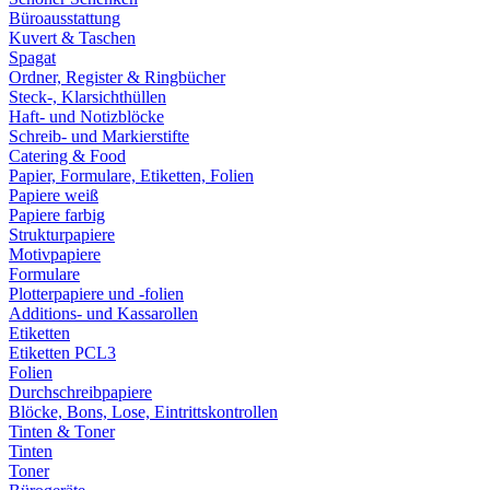
Büroausstattung
Kuvert & Taschen
Spagat
Ordner, Register & Ringbücher
Steck-, Klarsichthüllen
Haft- und Notizblöcke
Schreib- und Markierstifte
Catering & Food
Papier, Formulare, Etiketten, Folien
Papiere weiß
Papiere farbig
Strukturpapiere
Motivpapiere
Formulare
Plotterpapiere und -folien
Additions- und Kassarollen
Etiketten
Etiketten PCL3
Folien
Durchschreibpapiere
Blöcke, Bons, Lose, Eintrittskontrollen
Tinten & Toner
Tinten
Toner