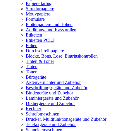
Papiere farbig
Strukturpapiere
Motivpapiere
Formulare
Plotterpapiere und -folien
Additions- und Kassarollen
Etiketten
Etiketten PCL3
Folien
Durchschreibpapiere
Blöcke, Bons, Lose, Eintrittskontrollen
Tinten & Toner
Tinten
Toner
Bürogeräte
Aktenvernichter und Zubehör
Beschriftungsgeräte und Zubehör
Bindegeräte und Zubehör
Laminiergeräte und Zubehör
Diktiergeräte und Zubehör
Rechner
Schreibmaschinen
Drucker, Multifunktionsgeräte und Zubehör
Telefaxgeräte und Zubehör
Schneidemaschinen