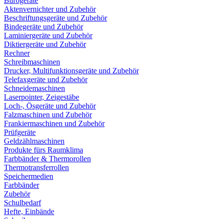
Bürogeräte
Aktenvernichter und Zubehör
Beschriftungsgeräte und Zubehör
Bindegeräte und Zubehör
Laminiergeräte und Zubehör
Diktiergeräte und Zubehör
Rechner
Schreibmaschinen
Drucker, Multifunktionsgeräte und Zubehör
Telefaxgeräte und Zubehör
Schneidemaschinen
Laserpointer, Zeigestäbe
Loch-, Ösgeräte und Zubehör
Falzmaschinen und Zubehör
Frankiermaschinen und Zubehör
Prüfgeräte
Geldzählmaschinen
Produkte fürs Raumklima
Farbbänder & Thermorollen
Thermotransferrollen
Speichermedien
Farbbänder
Zubehör
Schulbedarf
Hefte, Einbände