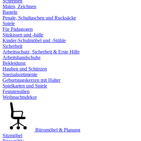
Schreiben
Malen, Zeichnen
Basteln
Penale, Schultaschen und Rucksäcke
Spiele
Für Pädagogen
Sitzkissen und -bälle
Kinder-Schulmöbel und -Stühle
Sicherheit
Arbeitsschutz, Sicherheit & Erste Hilfe
Arbeitshandschuhe
Bekleidung
Hauben und Schürzen
Spezialsortimente
Geburtstagskerzen mit Halter
Spielkarten und Spiele
Festutensilien
Weihnachtsdekor
Büromöbel & Planung
Sitzmöbel