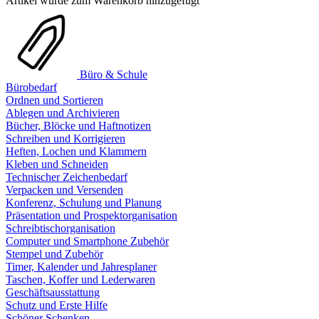
Artikel wurde zum Warenkorb hinzugefügt
Büro & Schule
Bürobedarf
Ordnen und Sortieren
Ablegen und Archivieren
Bücher, Blöcke und Haftnotizen
Schreiben und Korrigieren
Heften, Lochen und Klammern
Kleben und Schneiden
Technischer Zeichenbedarf
Verpacken und Versenden
Konferenz, Schulung und Planung
Präsentation und Prospektorganisation
Schreibtischorganisation
Computer und Smartphone Zubehör
Stempel und Zubehör
Timer, Kalender und Jahresplaner
Taschen, Koffer und Lederwaren
Geschäftsausstattung
Schutz und Erste Hilfe
Schöner Schenken