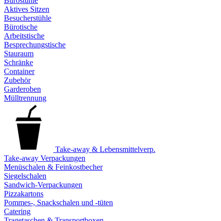
Bürostühle
Aktives Sitzen
Besucherstühle
Bürotische
Arbeitstische
Besprechungstische
Stauraum
Schränke
Container
Zubehör
Garderoben
Mülltrennung
Take-away & Lebensmittelverp.
Take-away Verpackungen
Menüschalen & Feinkostbecher
Siegelschalen
Sandwich-Verpackungen
Pizzakartons
Pommes-, Snackschalen und -tüten
Catering
Tragetaschen & Transportboxen