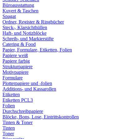
Büroausstattung
Kuvert & Taschen
Spagat
Ordner, Register & Ringbücher
Steck-, Klarsichthüllen
Haft- und Notizblöcke
Schreib- und Markierstifte
Catering & Food
Papier, Formulare, Etiketten, Folien
Papiere weiß
Papiere farbig
Strukturpapiere
Motivpapiere
Formulare
Plotterpapiere und -folien
Additions- und Kassarollen
Etiketten
Etiketten PCL3
Folien
Durchschreibpapiere
Blöcke, Bons, Lose, Eintrittskontrollen
Tinten & Toner
Tinten
Toner