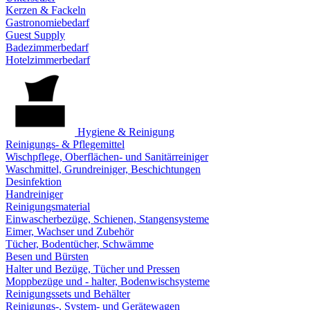
Kerzen & Fackeln
Gastronomiebedarf
Guest Supply
Badezimmerbedarf
Hotelzimmerbedarf
Hygiene & Reinigung
Reinigungs- & Pflegemittel
Wischpflege, Oberflächen- und Sanitärreiniger
Waschmittel, Grundreiniger, Beschichtungen
Desinfektion
Handreiniger
Reinigungsmaterial
Einwascherbezüge, Schienen, Stangensysteme
Eimer, Wachser und Zubehör
Tücher, Bodentücher, Schwämme
Besen und Bürsten
Halter und Bezüge, Tücher und Pressen
Moppbezüge und - halter, Bodenwischsysteme
Reinigungssets und Behälter
Reinigungs-, System- und Gerätewagen