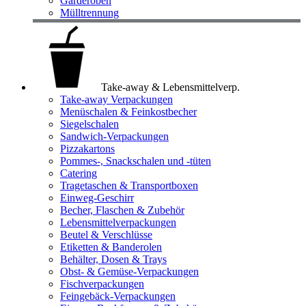
Garderoben
Mülltrennung
Take-away & Lebensmittelverp.
Take-away Verpackungen
Menüschalen & Feinkostbecher
Siegelschalen
Sandwich-Verpackungen
Pizzakartons
Pommes-, Snackschalen und -tüten
Catering
Tragetaschen & Transportboxen
Einweg-Geschirr
Becher, Flaschen & Zubehör
Lebensmittelverpackungen
Beutel & Verschlüsse
Etiketten & Banderolen
Behälter, Dosen & Trays
Obst- & Gemüse-Verpackungen
Fischverpackungen
Feingebäck-Verpackungen