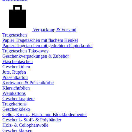
Verpackung & Versand
Tragetaschen
Papier-Tragetaschen mit flachem Henkel
Papier-Tragetaschen mit gedrehtem Papierkordel
Tragetaschen Take-away
Geschenkverpackungen & Zubehör
Flaschentaschen
Geschenktüten
Jute, Rupfen
Präsentkarton
Korbwaren & Präsentkörbe
Klarsichtfolien
Weinkartons
Geschenkpapiere
Tragekartons
Geschenkdeko
Cello-, Kreuz-, Flach- und Blockbodenbeutel
Geschenk- Stoff- & Polybänder
Holz- & Cellophanwolle
Geschenkboxen