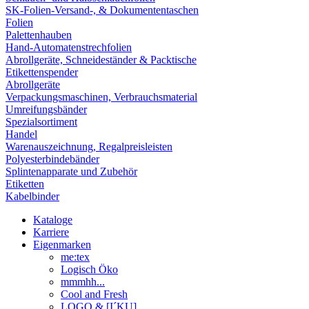
SK-Folien-Versand-, & Dokumententaschen
Folien
Palettenhauben
Hand-Automatenstrechfolien
Abrollgeräte, Schneideständer & Packtische
Etikettenspender
Abrollgeräte
Verpackungsmaschinen, Verbrauchsmaterial
Umreifungsbänder
Spezialsortiment
Handel
Warenauszeichnung, Regalpreisleisten
Polyesterbindebänder
Splintenapparate und Zubehör
Etiketten
Kabelbinder
Kataloge
Karriere
Eigenmarken
me:tex
Logisch Öko
mmmhh...
Cool and Fresh
LOGO & [I´KU]