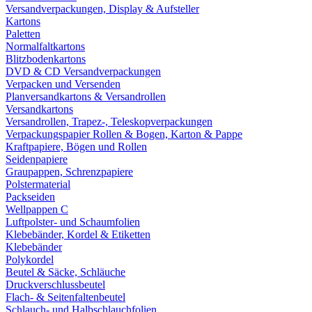
Versandverpackungen, Display & Aufsteller
Kartons
Paletten
Normalfaltkartons
Blitzbodenkartons
DVD & CD Versandverpackungen
Verpacken und Versenden
Planversandkartons & Versandrollen
Versandkartons
Versandrollen, Trapez-, Teleskopverpackungen
Verpackungspapier Rollen & Bogen, Karton & Pappe
Kraftpapiere, Bögen und Rollen
Seidenpapiere
Graupappen, Schrenzpapiere
Polstermaterial
Packseiden
Wellpappen C
Luftpolster- und Schaumfolien
Klebebänder, Kordel & Etiketten
Klebebänder
Polykordel
Beutel & Säcke, Schläuche
Druckverschlussbeutel
Flach- & Seitenfaltenbeutel
Schlauch- und Halbschlauchfolien