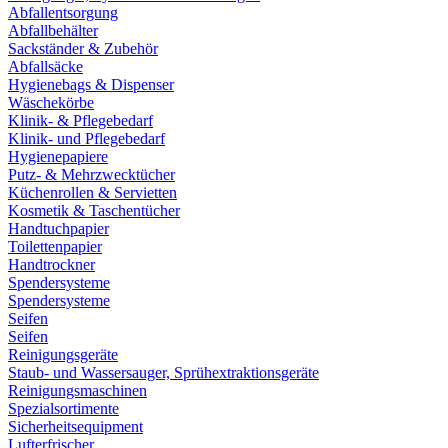
Abfallentsorgung
Abfallbehälter
Sackständer & Zubehör
Abfallsäcke
Hygienebags & Dispenser
Wäschekörbe
Klinik- & Pflegebedarf
Klinik- und Pflegebedarf
Hygienepapiere
Putz- & Mehrzwecktücher
Küchenrollen & Servietten
Kosmetik & Taschentücher
Handtuchpapier
Toilettenpapier
Handtrockner
Spendersysteme
Spendersysteme
Seifen
Seifen
Reinigungsgeräte
Staub- und Wassersauger, Sprühextraktionsgeräte
Reinigungsmaschinen
Spezialsortimente
Sicherheitsequipment
Lufterfrischer