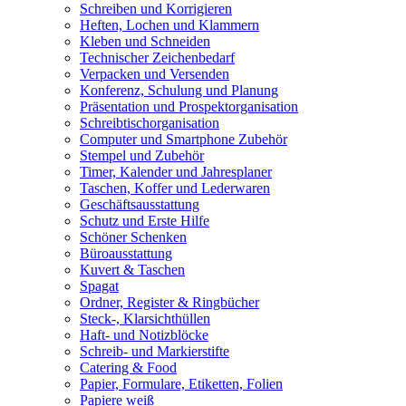
Schreiben und Korrigieren
Heften, Lochen und Klammern
Kleben und Schneiden
Technischer Zeichenbedarf
Verpacken und Versenden
Konferenz, Schulung und Planung
Präsentation und Prospektorganisation
Schreibtischorganisation
Computer und Smartphone Zubehör
Stempel und Zubehör
Timer, Kalender und Jahresplaner
Taschen, Koffer und Lederwaren
Geschäftsausstattung
Schutz und Erste Hilfe
Schöner Schenken
Büroausstattung
Kuvert & Taschen
Spagat
Ordner, Register & Ringbücher
Steck-, Klarsichthüllen
Haft- und Notizblöcke
Schreib- und Markierstifte
Catering & Food
Papier, Formulare, Etiketten, Folien
Papiere weiß