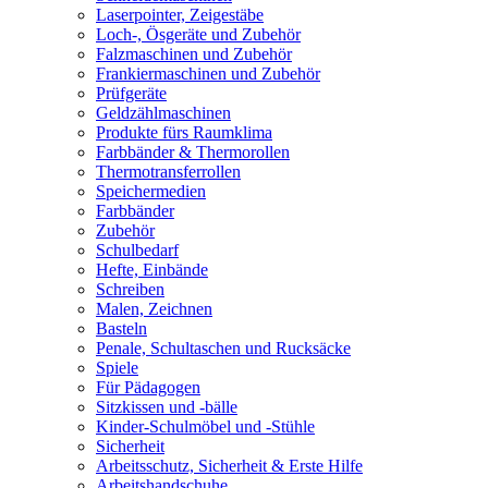
Laserpointer, Zeigestäbe
Loch-, Ösgeräte und Zubehör
Falzmaschinen und Zubehör
Frankiermaschinen und Zubehör
Prüfgeräte
Geldzählmaschinen
Produkte fürs Raumklima
Farbbänder & Thermorollen
Thermotransferrollen
Speichermedien
Farbbänder
Zubehör
Schulbedarf
Hefte, Einbände
Schreiben
Malen, Zeichnen
Basteln
Penale, Schultaschen und Rucksäcke
Spiele
Für Pädagogen
Sitzkissen und -bälle
Kinder-Schulmöbel und -Stühle
Sicherheit
Arbeitsschutz, Sicherheit & Erste Hilfe
Arbeitshandschuhe