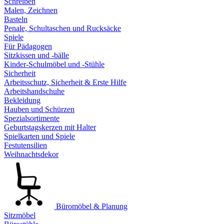
Schreiben
Malen, Zeichnen
Basteln
Penale, Schultaschen und Rucksäcke
Spiele
Für Pädagogen
Sitzkissen und -bälle
Kinder-Schulmöbel und -Stühle
Sicherheit
Arbeitsschutz, Sicherheit & Erste Hilfe
Arbeitshandschuhe
Bekleidung
Hauben und Schürzen
Spezialsortimente
Geburtstagskerzen mit Halter
Spielkarten und Spiele
Festutensilien
Weihnachtsdekor
Büromöbel & Planung
Sitzmöbel