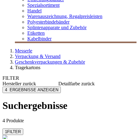
Spezialsortiment
Handel
Warenauszeichnung, Regalpreisleisten
Polyesterbindebänder
Splintenapparate und Zubehör
Etiketten
Kabelbinder
Messerle
Verpackung & Versand
Geschenkverpackungen & Zubehör
Tragekartons
FILTER
Hersteller
zurück
Detailfarbe
zurück
MESSERLE
bordeaux
4
ERGEBNISSE ANZEIGEN
braun
dunkelblau
Suchergebnisse
navyblau
schwarz
mehr anzeigen
4 Produkte
1
FILTER