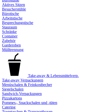
Bürostühle
Aktives Sitzen
Besucherstühle
Bürotische
Arbeitstische
Besprechungstische
Stauraum
Schränke
Container
Zubehör
Garderoben
Mülltrennung
Take-away & Lebensmittelverp.
Take-away Verpackungen
Menüschalen & Feinkostbecher
Siegelschalen
Sandwich-Verpackungen
Pizzakartons
Pommes-, Snackschalen und -tüten
Catering
Tragetaschen & Transportboxen