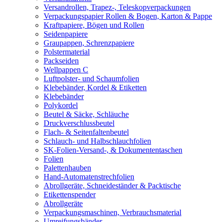
Versandrollen, Trapez-, Teleskopverpackungen
Verpackungspapier Rollen & Bogen, Karton & Pappe
Kraftpapiere, Bögen und Rollen
Seidenpapiere
Graupappen, Schrenzpapiere
Polstermaterial
Packseiden
Wellpappen C
Luftpolster- und Schaumfolien
Klebebänder, Kordel & Etiketten
Klebebänder
Polykordel
Beutel & Säcke, Schläuche
Druckverschlussbeutel
Flach- & Seitenfaltenbeutel
Schlauch- und Halbschlauchfolien
SK-Folien-Versand-, & Dokumententaschen
Folien
Palettenhauben
Hand-Automatenstrechfolien
Abrollgeräte, Schneideständer & Packtische
Etikettenspender
Abrollgeräte
Verpackungsmaschinen, Verbrauchsmaterial
Umreifungsbänder