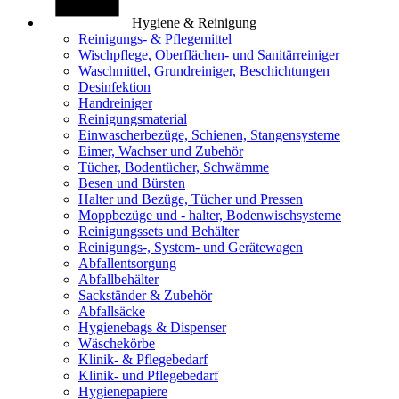
Hygiene & Reinigung
Reinigungs- & Pflegemittel
Wischpflege, Oberflächen- und Sanitärreiniger
Waschmittel, Grundreiniger, Beschichtungen
Desinfektion
Handreiniger
Reinigungsmaterial
Einwascherbezüge, Schienen, Stangensysteme
Eimer, Wachser und Zubehör
Tücher, Bodentücher, Schwämme
Besen und Bürsten
Halter und Bezüge, Tücher und Pressen
Moppbezüge und - halter, Bodenwischsysteme
Reinigungssets und Behälter
Reinigungs-, System- und Gerätewagen
Abfallentsorgung
Abfallbehälter
Sackständer & Zubehör
Abfallsäcke
Hygienebags & Dispenser
Wäschekörbe
Klinik- & Pflegebedarf
Klinik- und Pflegebedarf
Hygienepapiere