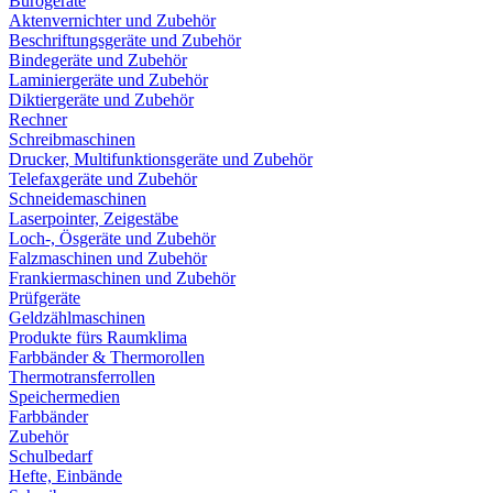
Bürogeräte
Aktenvernichter und Zubehör
Beschriftungsgeräte und Zubehör
Bindegeräte und Zubehör
Laminiergeräte und Zubehör
Diktiergeräte und Zubehör
Rechner
Schreibmaschinen
Drucker, Multifunktionsgeräte und Zubehör
Telefaxgeräte und Zubehör
Schneidemaschinen
Laserpointer, Zeigestäbe
Loch-, Ösgeräte und Zubehör
Falzmaschinen und Zubehör
Frankiermaschinen und Zubehör
Prüfgeräte
Geldzählmaschinen
Produkte fürs Raumklima
Farbbänder & Thermorollen
Thermotransferrollen
Speichermedien
Farbbänder
Zubehör
Schulbedarf
Hefte, Einbände