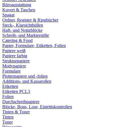
Büroausstattung
Kuvert & Taschen
Spagat
Ordner, Register & Ringbücher
Steck-, Klarsichthüllen
Haft- und Notizblöcke
Schreib- und Markierstifte
Catering & Food
Papier, Formulare, Etiketten, Folien
Papiere weiß
Papiere farbig
Strukturpapiere
Motivpapiere
Formulare
Plotterpapiere und -folien
Additions- und Kassarollen
Etiketten
Etiketten PCL3
Folien
Durchschreibpapiere
Blöcke, Bons, Lose, Eintrittskontrollen
Tinten & Toner
Tinten
Toner