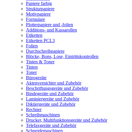
Papiere farbig
Strukturpapiere
Motivpapiere
Formulare
Plotterpapiere und -folien
Additions- und Kassarollen
Etiketten
Etiketten PCL3
Folien
Durchschreibpapiere
Blöcke, Bons, Lose, Eintrittskontrollen
Tinten & Toner
Tinten
Toner
Bürogeräte
Aktenvernichter und Zubehör
Beschriftungsgeräte und Zubehör
Bindegeräte und Zubehör
Laminiergeräte und Zubehör
Diktiergeräte und Zubehör
Rechner
Schreibmaschinen
Drucker, Multifunktionsgeräte und Zubehör
Telefaxgeräte und Zubehör
Schneidemaschinen