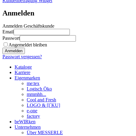
Kundenbefragung Widget
Anmelden
Anmelden Geschäftskunde
Email
Passwort
Angemeldet bleiben
Anmelden
Passwort vergessen?
Kataloge
Karriere
Eigenmarken
me:tex
Logisch Öko
mmmhh...
Cool and Fresh
LOGO & [I´KU]
e-one
factory
beWIRken
Unternehmen
Über MESSERLE