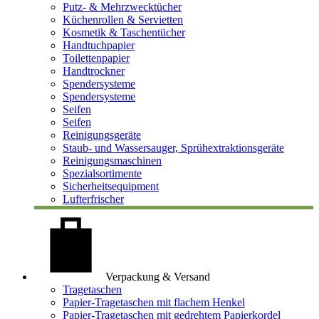
Putz- & Mehrzwecktücher
Küchenrollen & Servietten
Kosmetik & Taschentücher
Handtuchpapier
Toilettenpapier
Handtrockner
Spendersysteme
Spendersysteme
Seifen
Seifen
Reinigungsgeräte
Staub- und Wassersauger, Sprühextraktionsgeräte
Reinigungsmaschinen
Spezialsortimente
Sicherheitsequipment
Lufterfrischer
Verpackung & Versand
Tragetaschen
Papier-Tragetaschen mit flachem Henkel
Papier-Tragetaschen mit gedrehtem Papierkordel