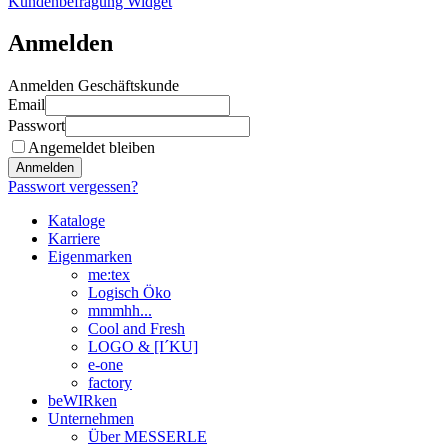
Kundenbefragung Widget
Anmelden
Anmelden Geschäftskunde
Email
Passwort
Angemeldet bleiben
Anmelden
Passwort vergessen?
Kataloge
Karriere
Eigenmarken
me:tex
Logisch Öko
mmmhh...
Cool and Fresh
LOGO & [I´KU]
e-one
factory
beWIRken
Unternehmen
Über MESSERLE