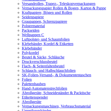
Versandrollen, Trapez-, Teleskopverpackungen
Verpackungspapier Rollen & Bogen, Karton & Pappe
Kraftpapiere, Bögen und Rollen
Seidenpapiere
Graupappen, Schrenzpapiere
Polstermaterial
Packseiden
Wellpappen C
Luftpolster- und Schaumfolien
Klebebänder, Kordel & Etiketten
Klebebänder
Polykordel
Beutel & Säcke, Schläuche
Druckverschlussbeutel
Flach- & Seitenfaltenbeutel
Schlauch- und Halbschlauchfolien
SK-Folien-Versand-, & Dokumententaschen
Folien
Palettenhauben
Hand-Automatenstrechfolien
Abrollgeräte, Schneideständer & Packtische
Etikettenspender
Abrollgeräte
Verpackungsmaschinen, Verbrauchsmaterial
Umreifungsbänder