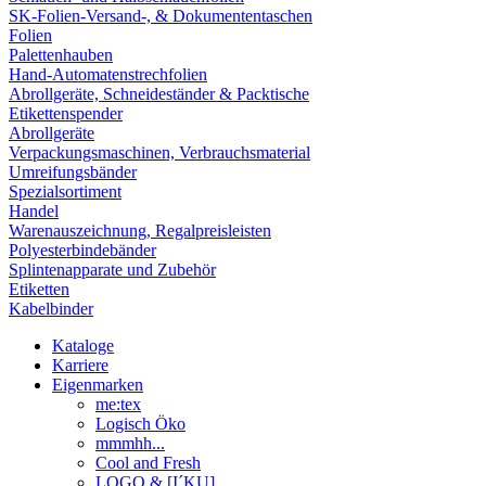
SK-Folien-Versand-, & Dokumententaschen
Folien
Palettenhauben
Hand-Automatenstrechfolien
Abrollgeräte, Schneideständer & Packtische
Etikettenspender
Abrollgeräte
Verpackungsmaschinen, Verbrauchsmaterial
Umreifungsbänder
Spezialsortiment
Handel
Warenauszeichnung, Regalpreisleisten
Polyesterbindebänder
Splintenapparate und Zubehör
Etiketten
Kabelbinder
Kataloge
Karriere
Eigenmarken
me:tex
Logisch Öko
mmmhh...
Cool and Fresh
LOGO & [I´KU]