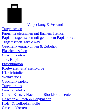
Verpackung & Versand
Tragetaschen
Papier-Tragetaschen mit flachem Henkel
Papier-Tragetaschen mit gedrehtem Papierkordel
Tragetaschen Take-away
Geschenkverpackungen & Zubehör
Flaschentaschen
Geschenktüten
Jute, Rupfen
Präsentkarton
Korbwaren & Präsentkörbe
Klarsichtfolien
Weinkartons
Geschenkpapiere
Tragekartons
Geschenkdeko
Cello-, Kreuz-, Flach- und Blockbodenbeutel
Geschenk- Stoff- & Polybänder
Holz- & Cellophanwolle
Geschenkboxen