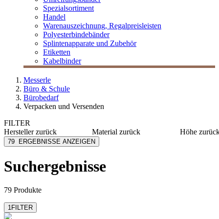
Spezialsortiment
Handel
Warenauszeichnung, Regalpreisleisten
Polyesterbindebänder
Splintenapparate und Zubehör
Etiketten
Kabelbinder
Messerle
Büro & Schule
Bürobedarf
Verpacken und Versenden
FILTER
Hersteller
zurück
Material
zurück
Höhe
zurüc
Arofair
Papier
110 mm
79
ERGEBNISSE ANZEIGEN
Arofol
Kraftpapier
114 mm
Avery Zweckform
Recyclingpapier
115 mm
Suchergebnisse
mehr anzeig
ColomPac
Polyethylen
Cromatico
PE
mehr anzeigen
mehr anzeigen
79 Produkte
1
FILTER