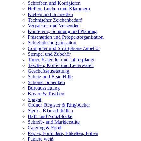
Schreiben und Korrigieren
Heften, Lochen und Klammern
Kleben und Schneiden
Technischer Zeichenbedarf
Verpacken und Versenden
Konferenz, Schulung und Planung
Präsentation und Prospektorganisation
Schreibtischorganisation
Computer und Smartphone Zubehör
Stempel und Zubehör
Timer, Kalender und Jahresplaner
Taschen, Koffer und Lederwaren
Geschäftsausstattung
Schutz und Erste Hilfe
Schöner Schenken
Büroausstattung
Kuvert & Taschen
Spagat
Ordner, Register & Ringbücher
Steck-, Klarsichthüllen
Haft- und Notizblöcke
Schreib- und Markierstifte
Catering & Food
Papier, Formulare, Etiketten, Folien
Papiere weiß