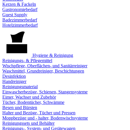
Kerzen & Fackeln
Gastronomiebedarf
Guest Supply
Badezimmerbedarf
Hotelzimmerbedarf
Hygiene & Reinigung
Reinigungs- & Pflegemittel
Wischpflege, Oberflächen- und Sanitärreiniger
Waschmittel, Grundreiniger, Beschichtungen
Desinfektion
Handreiniger
Reinigungsmaterial
Einwascherbezüge, Schienen, Stangensysteme
Eimer, Wachser und Zubehör
Tücher, Bodentücher, Schwämme
Besen und Bürsten
Halter und Bezüge, Tücher und Pressen
Moppbezüge und - halter, Bodenwischsysteme
Reinigungssets und Behälter
Reinigungs-, System- und Gerätewagen