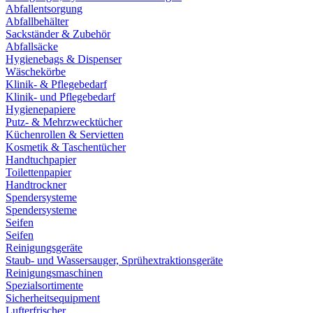
Abfallentsorgung
Abfallbehälter
Sackständer & Zubehör
Abfallsäcke
Hygienebags & Dispenser
Wäschekörbe
Klinik- & Pflegebedarf
Klinik- und Pflegebedarf
Hygienepapiere
Putz- & Mehrzwecktücher
Küchenrollen & Servietten
Kosmetik & Taschentücher
Handtuchpapier
Toilettenpapier
Handtrockner
Spendersysteme
Spendersysteme
Seifen
Seifen
Reinigungsgeräte
Staub- und Wassersauger, Sprühextraktionsgeräte
Reinigungsmaschinen
Spezialsortimente
Sicherheitsequipment
Lufterfrischer