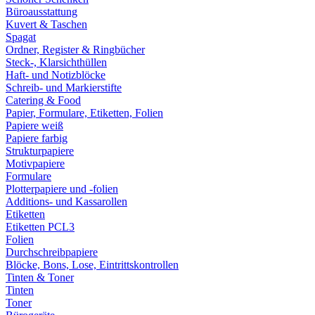
Büroausstattung
Kuvert & Taschen
Spagat
Ordner, Register & Ringbücher
Steck-, Klarsichthüllen
Haft- und Notizblöcke
Schreib- und Markierstifte
Catering & Food
Papier, Formulare, Etiketten, Folien
Papiere weiß
Papiere farbig
Strukturpapiere
Motivpapiere
Formulare
Plotterpapiere und -folien
Additions- und Kassarollen
Etiketten
Etiketten PCL3
Folien
Durchschreibpapiere
Blöcke, Bons, Lose, Eintrittskontrollen
Tinten & Toner
Tinten
Toner