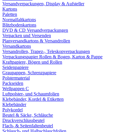
Versandverpackungen, Display & Aufsteller
Kartons
Paletten
Normalfaltkartons
Blitzbodenkartons
DVD & CD Versandverpackungen
Verpacken und Versenden
Planversandkartons & Versandrollen
Versandkartons
Versandrollen, Trapez-, Teleskopverpackungen
Verpackungspapier Rollen & Bogen, Karton & Pappe
Kraftpapiere, Bögen und Rollen
Seidenpapiere
Graupappen, Schrenzpapiere
Polstermaterial
Packseiden
Wellpappen C
Luftpolster- und Schaumfolien
Klebebänder, Kordel & Etiketten
Klebebänder
Polykordel
Beutel & Säcke, Schläuche
Druckverschlussbeutel
Flach- & Seitenfaltenbeutel
Schlauch- und Halbschlauchfolien