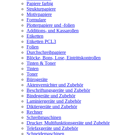
Papiere farbig
Strukturpapiere
Motivpapiere
Formulare
Plotterpapiere und -folien
Additions- und Kassarollen
Etiketten
Etiketten PCL3
Folien
Durchschreibpapiere
Blöcke, Bons, Lose, Eintrittskontrollen
Tinten & Toner
Tinten
Toner
Bürogeräte
Aktenvernichter und Zubehör
Beschriftungsgeräte und Zubehör
Bindegeräte und Zubehör
Laminiergeräte und Zubehör
Diktiergeräte und Zubehör
Rechner
Schreibmaschinen
Drucker, Multifunktionsgeräte und Zubehör
Telefaxgeräte und Zubehör
Schneidemaschinen