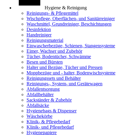
Hygiene & Reinigung
Reinigungs- & Pflegemittel
Wischpflege, Oberflächen- und Sanitärreiniger
Waschmittel, Grundreiniger, Beschichtungen
Desinfektion
Handreiniger
Reinigungsmaterial
Einwascherbezüge, Schienen, Stangensysteme
Eimer, Wachser und Zubehör
Tücher, Bodentücher, Schwämme
Besen und Bürsten
Halter und Bezüge, Tücher und Pressen
Moppbezüge und - halter, Bodenwischsysteme
Reinigungssets und Behälter
Reinigungs-, System- und Gerätewagen
Abfallentsorgung
Abfallbehälter
Sackständer & Zubehör
Abfallsäcke
Hygienebags & Dispenser
Wäschekörbe
Klinik- & Pflegebedarf
Klinik- und Pflegebedarf
Hygienepapiere