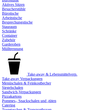
Bürostühle
Aktives Sitzen
Besucherstühle
Bürotische
Arbeitstische
Besprechungstische
Stauraum
Schränke
Container
Zubehör
Garderoben
Mülltrennung
Take-away & Lebensmittelverp.
Take-away Verpackungen
Menüschalen & Feinkostbecher
Siegelschalen
Sandwich-Verpackungen
Pizzakartons
Pommes-, Snackschalen und -tüten
Catering
Tragetaschen & Transportboxen