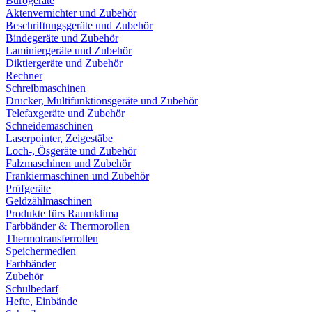
Bürogeräte
Aktenvernichter und Zubehör
Beschriftungsgeräte und Zubehör
Bindegeräte und Zubehör
Laminiergeräte und Zubehör
Diktiergeräte und Zubehör
Rechner
Schreibmaschinen
Drucker, Multifunktionsgeräte und Zubehör
Telefaxgeräte und Zubehör
Schneidemaschinen
Laserpointer, Zeigestäbe
Loch-, Ösgeräte und Zubehör
Falzmaschinen und Zubehör
Frankiermaschinen und Zubehör
Prüfgeräte
Geldzählmaschinen
Produkte fürs Raumklima
Farbbänder & Thermorollen
Thermotransferrollen
Speichermedien
Farbbänder
Zubehör
Schulbedarf
Hefte, Einbände