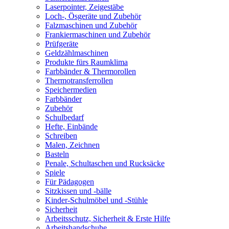
Laserpointer, Zeigestäbe
Loch-, Ösgeräte und Zubehör
Falzmaschinen und Zubehör
Frankiermaschinen und Zubehör
Prüfgeräte
Geldzählmaschinen
Produkte fürs Raumklima
Farbbänder & Thermorollen
Thermotransferrollen
Speichermedien
Farbbänder
Zubehör
Schulbedarf
Hefte, Einbände
Schreiben
Malen, Zeichnen
Basteln
Penale, Schultaschen und Rucksäcke
Spiele
Für Pädagogen
Sitzkissen und -bälle
Kinder-Schulmöbel und -Stühle
Sicherheit
Arbeitsschutz, Sicherheit & Erste Hilfe
Arbeitshandschuhe