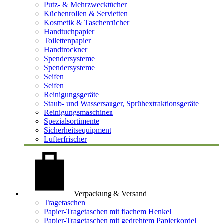
Putz- & Mehrzwecktücher
Küchenrollen & Servietten
Kosmetik & Taschentücher
Handtuchpapier
Toilettenpapier
Handtrockner
Spendersysteme
Spendersysteme
Seifen
Seifen
Reinigungsgeräte
Staub- und Wassersauger, Sprühextraktionsgeräte
Reinigungsmaschinen
Spezialsortimente
Sicherheitsequipment
Lufterfrischer
Verpackung & Versand
Tragetaschen
Papier-Tragetaschen mit flachem Henkel
Papier-Tragetaschen mit gedrehtem Papierkordel