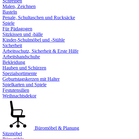
Schreiben
Malen, Zeichnen
Basteln
Penale, Schultaschen und Rucksäcke
Spiele
Für Pädagogen
Sitzkissen und -bälle
Kinder-Schulmöbel und -Stühle
Sicherheit
Arbeitsschutz, Sicherheit & Erste Hilfe
Arbeitshandschuhe
Bekleidung
Hauben und Schürzen
Spezialsortimente
Geburtstagskerzen mit Halter
Spielkarten und Spiele
Festutensilien
Weihnachtsdekor
Büromöbel & Planung
Sitzmöbel