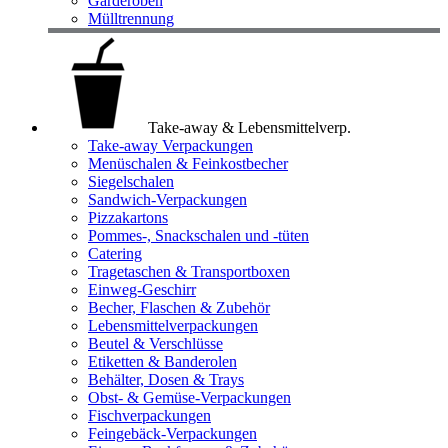
Garderoben
Mülltrennung
Take-away & Lebensmittelverp.
Take-away Verpackungen
Menüschalen & Feinkostbecher
Siegelschalen
Sandwich-Verpackungen
Pizzakartons
Pommes-, Snackschalen und -tüten
Catering
Tragetaschen & Transportboxen
Einweg-Geschirr
Becher, Flaschen & Zubehör
Lebensmittelverpackungen
Beutel & Verschlüsse
Etiketten & Banderolen
Behälter, Dosen & Trays
Obst- & Gemüse-Verpackungen
Fischverpackungen
Feingebäck-Verpackungen