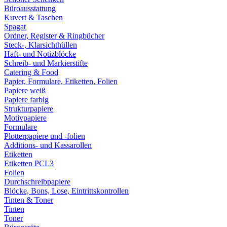
Büroausstattung
Kuvert & Taschen
Spagat
Ordner, Register & Ringbücher
Steck-, Klarsichthüllen
Haft- und Notizblöcke
Schreib- und Markierstifte
Catering & Food
Papier, Formulare, Etiketten, Folien
Papiere weiß
Papiere farbig
Strukturpapiere
Motivpapiere
Formulare
Plotterpapiere und -folien
Additions- und Kassarollen
Etiketten
Etiketten PCL3
Folien
Durchschreibpapiere
Blöcke, Bons, Lose, Eintrittskontrollen
Tinten & Toner
Tinten
Toner