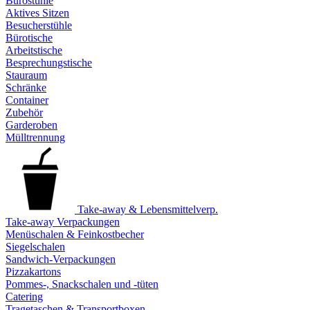
Bürostühle
Aktives Sitzen
Besucherstühle
Bürotische
Arbeitstische
Besprechungstische
Stauraum
Schränke
Container
Zubehör
Garderoben
Mülltrennung
Take-away & Lebensmittelverp.
Take-away Verpackungen
Menüschalen & Feinkostbecher
Siegelschalen
Sandwich-Verpackungen
Pizzakartons
Pommes-, Snackschalen und -tüten
Catering
Tragetaschen & Transportboxen