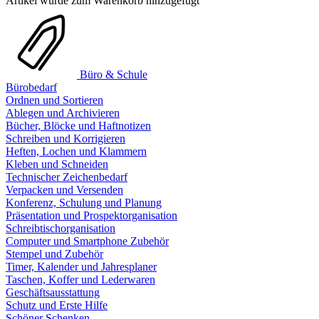
Artikel wurde zum Warenkorb hinzugefügt
Büro & Schule
Bürobedarf
Ordnen und Sortieren
Ablegen und Archivieren
Bücher, Blöcke und Haftnotizen
Schreiben und Korrigieren
Heften, Lochen und Klammern
Kleben und Schneiden
Technischer Zeichenbedarf
Verpacken und Versenden
Konferenz, Schulung und Planung
Präsentation und Prospektorganisation
Schreibtischorganisation
Computer und Smartphone Zubehör
Stempel und Zubehör
Timer, Kalender und Jahresplaner
Taschen, Koffer und Lederwaren
Geschäftsausstattung
Schutz und Erste Hilfe
Schöner Schenken