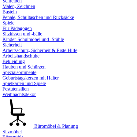
Schreiben
Malen, Zeichnen
Basteln
Penale, Schultaschen und Rucksäcke
Spiele
Für Pädagogen
Sitzkissen und -bälle
Kinder-Schulmöbel und -Stühle
Sicherheit
Arbeitsschutz, Sicherheit & Erste Hilfe
Arbeitshandschuhe
Bekleidung
Hauben und Schürzen
Spezialsortimente
Geburtstagskerzen mit Halter
Spielkarten und Spiele
Festutensilien
Weihnachtsdekor
Büromöbel & Planung
Sitzmöbel