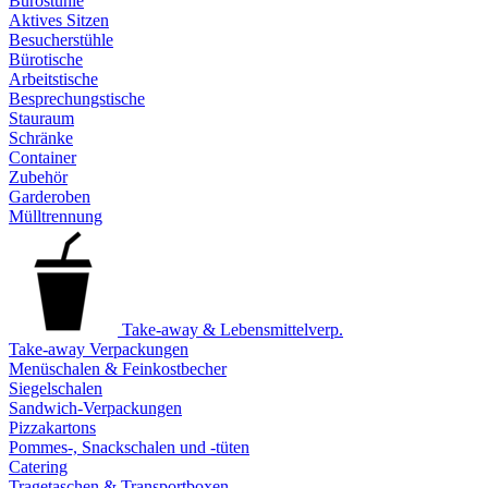
Bürostühle
Aktives Sitzen
Besucherstühle
Bürotische
Arbeitstische
Besprechungstische
Stauraum
Schränke
Container
Zubehör
Garderoben
Mülltrennung
Take-away & Lebensmittelverp.
Take-away Verpackungen
Menüschalen & Feinkostbecher
Siegelschalen
Sandwich-Verpackungen
Pizzakartons
Pommes-, Snackschalen und -tüten
Catering
Tragetaschen & Transportboxen