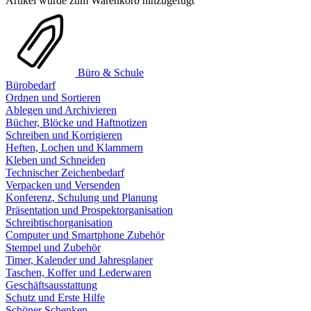
Artikel wurde zum Warenkorb hinzugefügt
Büro & Schule
Bürobedarf
Ordnen und Sortieren
Ablegen und Archivieren
Bücher, Blöcke und Haftnotizen
Schreiben und Korrigieren
Heften, Lochen und Klammern
Kleben und Schneiden
Technischer Zeichenbedarf
Verpacken und Versenden
Konferenz, Schulung und Planung
Präsentation und Prospektorganisation
Schreibtischorganisation
Computer und Smartphone Zubehör
Stempel und Zubehör
Timer, Kalender und Jahresplaner
Taschen, Koffer und Lederwaren
Geschäftsausstattung
Schutz und Erste Hilfe
Schöner Schenken