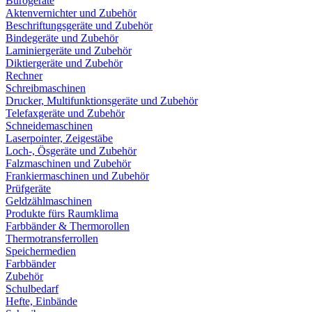
Bürogeräte
Aktenvernichter und Zubehör
Beschriftungsgeräte und Zubehör
Bindegeräte und Zubehör
Laminiergeräte und Zubehör
Diktiergeräte und Zubehör
Rechner
Schreibmaschinen
Drucker, Multifunktionsgeräte und Zubehör
Telefaxgeräte und Zubehör
Schneidemaschinen
Laserpointer, Zeigestäbe
Loch-, Ösgeräte und Zubehör
Falzmaschinen und Zubehör
Frankiermaschinen und Zubehör
Prüfgeräte
Geldzählmaschinen
Produkte fürs Raumklima
Farbbänder & Thermorollen
Thermotransferrollen
Speichermedien
Farbbänder
Zubehör
Schulbedarf
Hefte, Einbände