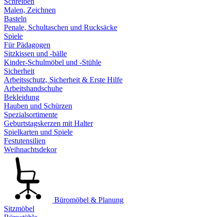
Schreiben
Malen, Zeichnen
Basteln
Penale, Schultaschen und Rucksäcke
Spiele
Für Pädagogen
Sitzkissen und -bälle
Kinder-Schulmöbel und -Stühle
Sicherheit
Arbeitsschutz, Sicherheit & Erste Hilfe
Arbeitshandschuhe
Bekleidung
Hauben und Schürzen
Spezialsortimente
Geburtstagskerzen mit Halter
Spielkarten und Spiele
Festutensilien
Weihnachtsdekor
Büromöbel & Planung
Sitzmöbel