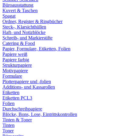
Büroausstattung
Kuvert & Taschen
Spagat
Ordner, Register & Ringbücher
Steck-, Klarsichthüllen
Haft- und Notizblöcke
Schreib- und Markierstifte
Catering & Food
Papier, Formulare, Etiketten, Folien
Papiere weiß
Papiere farbig
Strukturpapiere
Motivpapiere
Formulare
Plotterpapiere und -folien
Additions- und Kassarollen
Etiketten
Etiketten PCL3
Folien
Durchschreibpapiere
Blöcke, Bons, Lose, Eintrittskontrollen
Tinten & Toner
Tinten
Toner