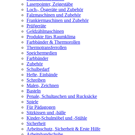
Laserpointer, Zeigestäbe
Loch-, Ösgeräte und Zubehör
Falzmaschinen und Zubehör
Frankiermaschinen und Zubehör
Prüfgeräte
Geldzählmaschinen
Produkte fürs Raumklima
Farbbänder & Thermorollen
Thermotransferrollen
Speichermedien
Farbbänder
Zubehör
Schulbedarf
Hefte, Einbände
Schreiben
Malen, Zeichnen
Basteln
Penale, Schultaschen und Rucksäcke
Spiele
Für Pädagogen
Sitzkissen und -bälle
Kinder-Schulmöbel und -Stühle
Sicherheit
Arbeitsschutz, Sicherheit & Erste Hilfe
Arbeitshandschuhe