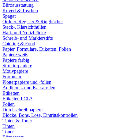
Büroausstattung
Kuvert & Taschen
Spagat
Ordner, Register & Ringbücher
Steck-, Klarsichthüllen
Haft- und Notizblöcke
Schreib- und Markierstifte
Catering & Food
Papier, Formulare, Etiketten, Folien
Papiere weiß
Papiere farbig
Strukturpapiere
Motivpapiere
Formulare
Plotterpapiere und -folien
Additions- und Kassarollen
Etiketten
Etiketten PCL3
Folien
Durchschreibpapiere
Blöcke, Bons, Lose, Eintrittskontrollen
Tinten & Toner
Tinten
Toner