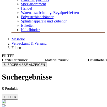
Spezialsortiment
Handel
Warenauszeichnung, Regalpreisleisten
Polyesterbindebänder
Splintenapparate und Zubehör
Etiketten
Kabelbinder
Messerle
Verpackung & Versand
Folien
FILTER
Hersteller
zurück
Material
zurück
Detailfarbe
Factory
PE
chrom
8
ERGEBNISSE ANZEIGEN
MESSERLE
Aluminium
schwarz
LDPE
transpar
Suchergebnisse
weiß
8 Produkte
1
FILTER