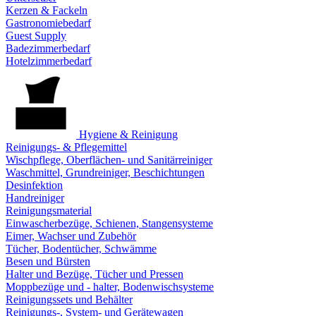
Kerzen & Fackeln
Gastronomiebedarf
Guest Supply
Badezimmerbedarf
Hotelzimmerbedarf
Hygiene & Reinigung
Reinigungs- & Pflegemittel
Wischpflege, Oberflächen- und Sanitärreiniger
Waschmittel, Grundreiniger, Beschichtungen
Desinfektion
Handreiniger
Reinigungsmaterial
Einwascherbezüge, Schienen, Stangensysteme
Eimer, Wachser und Zubehör
Tücher, Bodentücher, Schwämme
Besen und Bürsten
Halter und Bezüge, Tücher und Pressen
Moppbezüge und - halter, Bodenwischsysteme
Reinigungssets und Behälter
Reinigungs-, System- und Gerätewagen