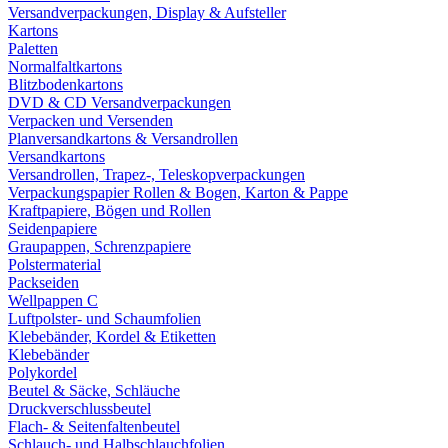
Versandverpackungen, Display & Aufsteller
Kartons
Paletten
Normalfaltkartons
Blitzbodenkartons
DVD & CD Versandverpackungen
Verpacken und Versenden
Planversandkartons & Versandrollen
Versandkartons
Versandrollen, Trapez-, Teleskopverpackungen
Verpackungspapier Rollen & Bogen, Karton & Pappe
Kraftpapiere, Bögen und Rollen
Seidenpapiere
Graupappen, Schrenzpapiere
Polstermaterial
Packseiden
Wellpappen C
Luftpolster- und Schaumfolien
Klebebänder, Kordel & Etiketten
Klebebänder
Polykordel
Beutel & Säcke, Schläuche
Druckverschlussbeutel
Flach- & Seitenfaltenbeutel
Schlauch- und Halbschlauchfolien