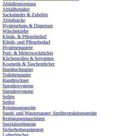
Abfallentsorgung
Abfallbehälter
Sackständer & Zubehör
Abfallsäcke
Hygienebags & Dispenser
Wäschekörbe
Klinik- & Pflegebedarf
Klinik- und Pflegebedarf
Hygienepapiere
Putz- & Mehrzwecktücher
Küchenrollen & Servietten
Kosmetik & Taschentücher
Handtuchpapier
Toilettenpapier
Handtrockner
Spendersysteme
Spendersysteme
Seifen
Seifen
Reinigungsgeräte
Staub- und Wassersauger, Sprühextraktionsgeräte
Reinigungsmaschinen
Spezialsortimente
Sicherheitsequipment
Lufterfrischer