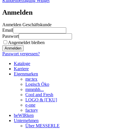
Kundenbefragung Widget
Anmelden
Anmelden Geschäftskunde
Email
Passwort
Angemeldet bleiben
Anmelden
Passwort vergessen?
Kataloge
Karriere
Eigenmarken
me:tex
Logisch Öko
mmmhh...
Cool and Fresh
LOGO & [I´KU]
e-one
factory
beWIRken
Unternehmen
Über MESSERLE