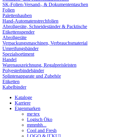
SK-Folien-Versand-, & Dokumententaschen
Folien
Palettenhauben
Hand-Automatenstrechfolien
Abrollgeräte, Schneideständer & Packtische
Etikettenspender
Abrollgeräte
Verpackungsmaschinen, Verbrauchsmaterial
Umreifungsbänder
Spezialsortiment
Handel
Warenauszeichnung, Regalpreisleisten
Polyesterbindebänder
Splintenapparate und Zubehör
Etiketten
Kabelbinder
Kataloge
Karriere
Eigenmarken
me:tex
Logisch Öko
mmmhh...
Cool and Fresh
LOGO & [I´KU]