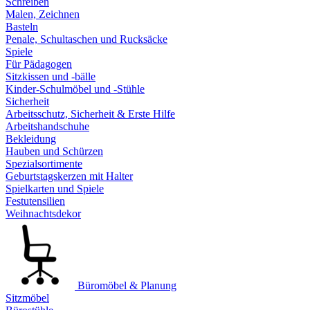
Schreiben
Malen, Zeichnen
Basteln
Penale, Schultaschen und Rucksäcke
Spiele
Für Pädagogen
Sitzkissen und -bälle
Kinder-Schulmöbel und -Stühle
Sicherheit
Arbeitsschutz, Sicherheit & Erste Hilfe
Arbeitshandschuhe
Bekleidung
Hauben und Schürzen
Spezialsortimente
Geburtstagskerzen mit Halter
Spielkarten und Spiele
Festutensilien
Weihnachtsdekor
Büromöbel & Planung
Sitzmöbel