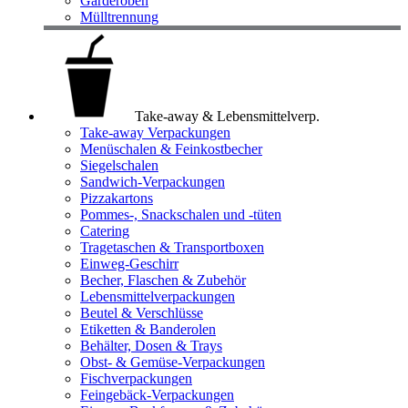
Garderoben
Mülltrennung
Take-away & Lebensmittelverp.
Take-away Verpackungen
Menüschalen & Feinkostbecher
Siegelschalen
Sandwich-Verpackungen
Pizzakartons
Pommes-, Snackschalen und -tüten
Catering
Tragetaschen & Transportboxen
Einweg-Geschirr
Becher, Flaschen & Zubehör
Lebensmittelverpackungen
Beutel & Verschlüsse
Etiketten & Banderolen
Behälter, Dosen & Trays
Obst- & Gemüse-Verpackungen
Fischverpackungen
Feingebäck-Verpackungen