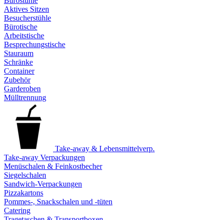
Bürostühle
Aktives Sitzen
Besucherstühle
Bürotische
Arbeitstische
Besprechungstische
Stauraum
Schränke
Container
Zubehör
Garderoben
Mülltrennung
Take-away & Lebensmittelverp.
Take-away Verpackungen
Menüschalen & Feinkostbecher
Siegelschalen
Sandwich-Verpackungen
Pizzakartons
Pommes-, Snackschalen und -tüten
Catering
Tragetaschen & Transportboxen