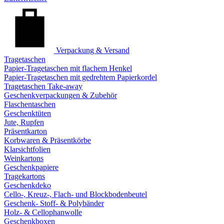
Verpackung & Versand
Tragetaschen
Papier-Tragetaschen mit flachem Henkel
Papier-Tragetaschen mit gedrehtem Papierkordel
Tragetaschen Take-away
Geschenkverpackungen & Zubehör
Flaschentaschen
Geschenktüten
Jute, Rupfen
Präsentkarton
Korbwaren & Präsentkörbe
Klarsichtfolien
Weinkartons
Geschenkpapiere
Tragekartons
Geschenkdeko
Cello-, Kreuz-, Flach- und Blockbodenbeutel
Geschenk- Stoff- & Polybänder
Holz- & Cellophanwolle
Geschenkboxen