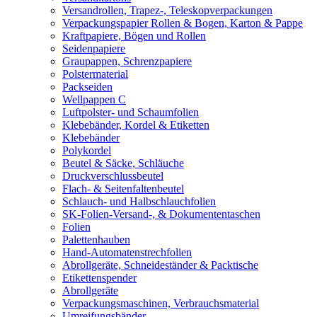
Versandrollen, Trapez-, Teleskopverpackungen
Verpackungspapier Rollen & Bogen, Karton & Pappe
Kraftpapiere, Bögen und Rollen
Seidenpapiere
Graupappen, Schrenzpapiere
Polstermaterial
Packseiden
Wellpappen C
Luftpolster- und Schaumfolien
Klebebänder, Kordel & Etiketten
Klebebänder
Polykordel
Beutel & Säcke, Schläuche
Druckverschlussbeutel
Flach- & Seitenfaltenbeutel
Schlauch- und Halbschlauchfolien
SK-Folien-Versand-, & Dokumententaschen
Folien
Palettenhauben
Hand-Automatenstrechfolien
Abrollgeräte, Schneideständer & Packtische
Etikettenspender
Abrollgeräte
Verpackungsmaschinen, Verbrauchsmaterial
Umreifungsbänder