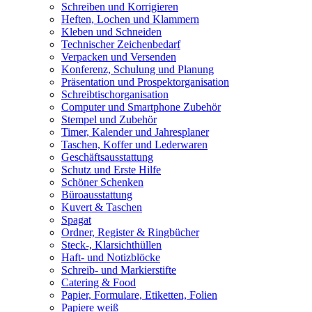
Schreiben und Korrigieren
Heften, Lochen und Klammern
Kleben und Schneiden
Technischer Zeichenbedarf
Verpacken und Versenden
Konferenz, Schulung und Planung
Präsentation und Prospektorganisation
Schreibtischorganisation
Computer und Smartphone Zubehör
Stempel und Zubehör
Timer, Kalender und Jahresplaner
Taschen, Koffer und Lederwaren
Geschäftsausstattung
Schutz und Erste Hilfe
Schöner Schenken
Büroausstattung
Kuvert & Taschen
Spagat
Ordner, Register & Ringbücher
Steck-, Klarsichthüllen
Haft- und Notizblöcke
Schreib- und Markierstifte
Catering & Food
Papier, Formulare, Etiketten, Folien
Papiere weiß