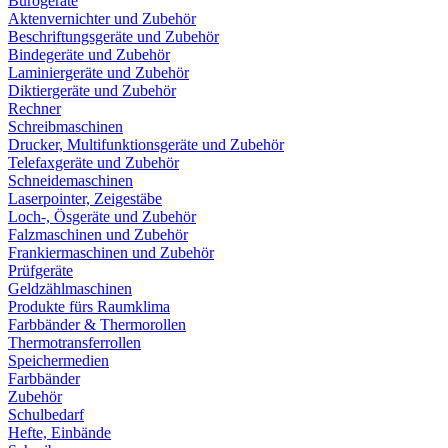
Bürogeräte
Aktenvernichter und Zubehör
Beschriftungsgeräte und Zubehör
Bindegeräte und Zubehör
Laminiergeräte und Zubehör
Diktiergeräte und Zubehör
Rechner
Schreibmaschinen
Drucker, Multifunktionsgeräte und Zubehör
Telefaxgeräte und Zubehör
Schneidemaschinen
Laserpointer, Zeigestäbe
Loch-, Ösgeräte und Zubehör
Falzmaschinen und Zubehör
Frankiermaschinen und Zubehör
Prüfgeräte
Geldzählmaschinen
Produkte fürs Raumklima
Farbbänder & Thermorollen
Thermotransferrollen
Speichermedien
Farbbänder
Zubehör
Schulbedarf
Hefte, Einbände