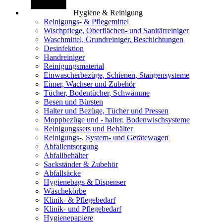
Hygiene & Reinigung
Reinigungs- & Pflegemittel
Wischpflege, Oberflächen- und Sanitärreiniger
Waschmittel, Grundreiniger, Beschichtungen
Desinfektion
Handreiniger
Reinigungsmaterial
Einwascherbezüge, Schienen, Stangensysteme
Eimer, Wachser und Zubehör
Tücher, Bodentücher, Schwämme
Besen und Bürsten
Halter und Bezüge, Tücher und Pressen
Moppbezüge und - halter, Bodenwischsysteme
Reinigungssets und Behälter
Reinigungs-, System- und Gerätewagen
Abfallentsorgung
Abfallbehälter
Sackständer & Zubehör
Abfallsäcke
Hygienebags & Dispenser
Wäschekörbe
Klinik- & Pflegebedarf
Klinik- und Pflegebedarf
Hygienepapiere