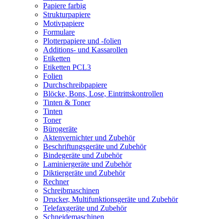
Papiere farbig
Strukturpapiere
Motivpapiere
Formulare
Plotterpapiere und -folien
Additions- und Kassarollen
Etiketten
Etiketten PCL3
Folien
Durchschreibpapiere
Blöcke, Bons, Lose, Eintrittskontrollen
Tinten & Toner
Tinten
Toner
Bürogeräte
Aktenvernichter und Zubehör
Beschriftungsgeräte und Zubehör
Bindegeräte und Zubehör
Laminiergeräte und Zubehör
Diktiergeräte und Zubehör
Rechner
Schreibmaschinen
Drucker, Multifunktionsgeräte und Zubehör
Telefaxgeräte und Zubehör
Schneidemaschinen