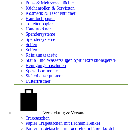
Putz- & Mehrzwecktücher
Küchenrollen & Servietten
Kosmetik & Taschentücher
Handtuchpapier
Toilettenpapier
Handtrockner
Spendersysteme
Spendersysteme
Seifen
Seifen
Reinigungsgeräte
Staub- und Wassersauger, Sprühextraktionsgeräte
Reinigungsmaschinen
Spezialsortimente
Sicherheitsequipment
Lufterfrischer
Verpackung & Versand
Tragetaschen
Papier-Tragetaschen mit flachem Henkel
Papier-Tragetaschen mit gedrehtem Papierkordel