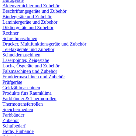
Bürogeräte
Aktenvernichter und Zubehör
Beschriftungsgeräte und Zubehör
Bindegeräte und Zubehör
Laminiergeräte und Zubehör
Diktiergeräte und Zubehör
Rechner
Schreibmaschinen
Drucker, Multifunktionsgeräte und Zubehör
Telefaxgeräte und Zubehör
Schneidemaschinen
Laserpointer, Zeigestäbe
Loch-, Ösgeräte und Zubehör
Falzmaschinen und Zubehör
Frankiermaschinen und Zubehör
Prüfgeräte
Geldzählmaschinen
Produkte fürs Raumklima
Farbbänder & Thermorollen
Thermotransferrollen
Speichermedien
Farbbänder
Zubehör
Schulbedarf
Hefte, Einbände