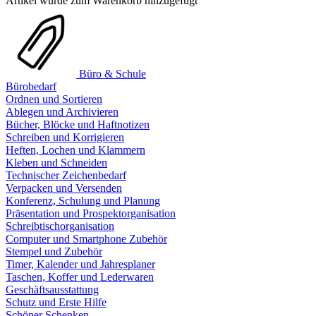
Artikel wurde zum Warenkorb hinzugefügt
Büro & Schule
Bürobedarf
Ordnen und Sortieren
Ablegen und Archivieren
Bücher, Blöcke und Haftnotizen
Schreiben und Korrigieren
Heften, Lochen und Klammern
Kleben und Schneiden
Technischer Zeichenbedarf
Verpacken und Versenden
Konferenz, Schulung und Planung
Präsentation und Prospektorganisation
Schreibtischorganisation
Computer und Smartphone Zubehör
Stempel und Zubehör
Timer, Kalender und Jahresplaner
Taschen, Koffer und Lederwaren
Geschäftsausstattung
Schutz und Erste Hilfe
Schöner Schenken