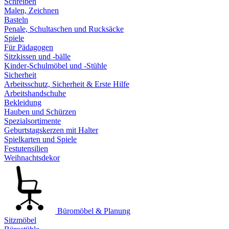
Schreiben
Malen, Zeichnen
Basteln
Penale, Schultaschen und Rucksäcke
Spiele
Für Pädagogen
Sitzkissen und -bälle
Kinder-Schulmöbel und -Stühle
Sicherheit
Arbeitsschutz, Sicherheit & Erste Hilfe
Arbeitshandschuhe
Bekleidung
Hauben und Schürzen
Spezialsortimente
Geburtstagskerzen mit Halter
Spielkarten und Spiele
Festutensilien
Weihnachtsdekor
Büromöbel & Planung
Sitzmöbel