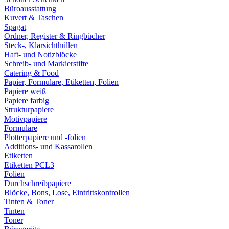
Büroausstattung
Kuvert & Taschen
Spagat
Ordner, Register & Ringbücher
Steck-, Klarsichthüllen
Haft- und Notizblöcke
Schreib- und Markierstifte
Catering & Food
Papier, Formulare, Etiketten, Folien
Papiere weiß
Papiere farbig
Strukturpapiere
Motivpapiere
Formulare
Plotterpapiere und -folien
Additions- und Kassarollen
Etiketten
Etiketten PCL3
Folien
Durchschreibpapiere
Blöcke, Bons, Lose, Eintrittskontrollen
Tinten & Toner
Tinten
Toner