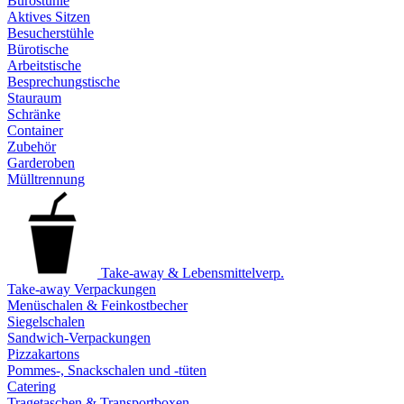
Bürostühle
Aktives Sitzen
Besucherstühle
Bürotische
Arbeitstische
Besprechungstische
Stauraum
Schränke
Container
Zubehör
Garderoben
Mülltrennung
Take-away & Lebensmittelverp.
Take-away Verpackungen
Menüschalen & Feinkostbecher
Siegelschalen
Sandwich-Verpackungen
Pizzakartons
Pommes-, Snackschalen und -tüten
Catering
Tragetaschen & Transportboxen