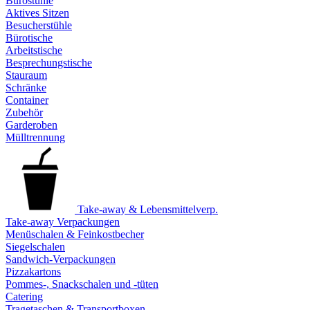
Bürostühle
Aktives Sitzen
Besucherstühle
Bürotische
Arbeitstische
Besprechungstische
Stauraum
Schränke
Container
Zubehör
Garderoben
Mülltrennung
Take-away & Lebensmittelverp.
Take-away Verpackungen
Menüschalen & Feinkostbecher
Siegelschalen
Sandwich-Verpackungen
Pizzakartons
Pommes-, Snackschalen und -tüten
Catering
Tragetaschen & Transportboxen