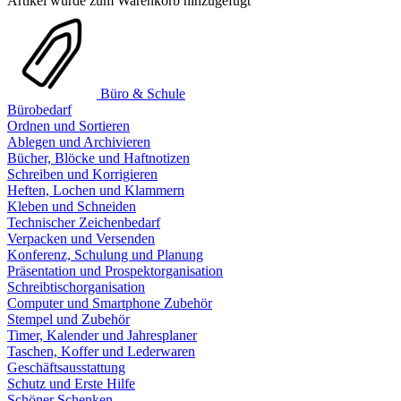
Artikel wurde zum Warenkorb hinzugefügt
Büro & Schule
Bürobedarf
Ordnen und Sortieren
Ablegen und Archivieren
Bücher, Blöcke und Haftnotizen
Schreiben und Korrigieren
Heften, Lochen und Klammern
Kleben und Schneiden
Technischer Zeichenbedarf
Verpacken und Versenden
Konferenz, Schulung und Planung
Präsentation und Prospektorganisation
Schreibtischorganisation
Computer und Smartphone Zubehör
Stempel und Zubehör
Timer, Kalender und Jahresplaner
Taschen, Koffer und Lederwaren
Geschäftsausstattung
Schutz und Erste Hilfe
Schöner Schenken