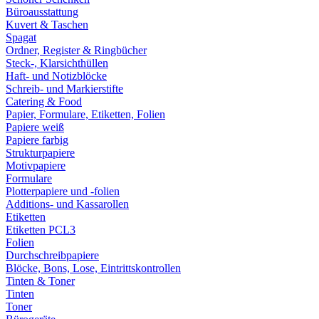
Büroausstattung
Kuvert & Taschen
Spagat
Ordner, Register & Ringbücher
Steck-, Klarsichthüllen
Haft- und Notizblöcke
Schreib- und Markierstifte
Catering & Food
Papier, Formulare, Etiketten, Folien
Papiere weiß
Papiere farbig
Strukturpapiere
Motivpapiere
Formulare
Plotterpapiere und -folien
Additions- und Kassarollen
Etiketten
Etiketten PCL3
Folien
Durchschreibpapiere
Blöcke, Bons, Lose, Eintrittskontrollen
Tinten & Toner
Tinten
Toner