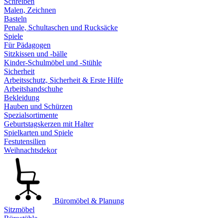
Schreiben
Malen, Zeichnen
Basteln
Penale, Schultaschen und Rucksäcke
Spiele
Für Pädagogen
Sitzkissen und -bälle
Kinder-Schulmöbel und -Stühle
Sicherheit
Arbeitsschutz, Sicherheit & Erste Hilfe
Arbeitshandschuhe
Bekleidung
Hauben und Schürzen
Spezialsortimente
Geburtstagskerzen mit Halter
Spielkarten und Spiele
Festutensilien
Weihnachtsdekor
Büromöbel & Planung
Sitzmöbel