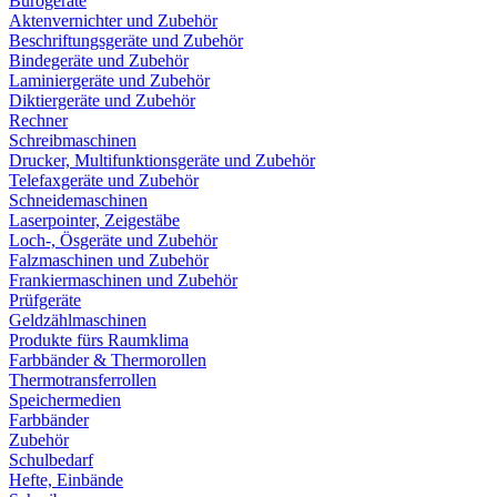
Bürogeräte
Aktenvernichter und Zubehör
Beschriftungsgeräte und Zubehör
Bindegeräte und Zubehör
Laminiergeräte und Zubehör
Diktiergeräte und Zubehör
Rechner
Schreibmaschinen
Drucker, Multifunktionsgeräte und Zubehör
Telefaxgeräte und Zubehör
Schneidemaschinen
Laserpointer, Zeigestäbe
Loch-, Ösgeräte und Zubehör
Falzmaschinen und Zubehör
Frankiermaschinen und Zubehör
Prüfgeräte
Geldzählmaschinen
Produkte fürs Raumklima
Farbbänder & Thermorollen
Thermotransferrollen
Speichermedien
Farbbänder
Zubehör
Schulbedarf
Hefte, Einbände