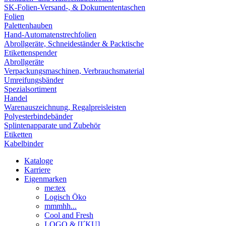
SK-Folien-Versand-, & Dokumententaschen
Folien
Palettenhauben
Hand-Automatenstrechfolien
Abrollgeräte, Schneideständer & Packtische
Etikettenspender
Abrollgeräte
Verpackungsmaschinen, Verbrauchsmaterial
Umreifungsbänder
Spezialsortiment
Handel
Warenauszeichnung, Regalpreisleisten
Polyesterbindebänder
Splintenapparate und Zubehör
Etiketten
Kabelbinder
Kataloge
Karriere
Eigenmarken
me:tex
Logisch Öko
mmmhh...
Cool and Fresh
LOGO & [I´KU]