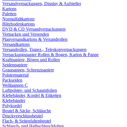
Versandverpackungen, Display & Aufsteller
Kartons
Paletten
Normalfaltkartons
Blitzbodenkartons
DVD & CD Versandverpackungen
Verpacken und Versenden
Planversandkartons & Versandrollen
Versandkartons
Versandrollen, Trapez-, Teleskopverpackungen
Verpackungspapier Rollen & Bogen, Karton & Pappe
Kraftpapiere, Bögen und Rollen
Seidenpapiere
Graupappen, Schrenzpapiere
Polstermaterial
Packseiden
Wellpappen C
Luftpolster- und Schaumfolien
Klebebänder, Kordel & Etiketten
Klebebänder
Polykordel
Beutel & Säcke, Schläuche
Druckverschlussbeutel
Flach- & Seitenfaltenbeutel
Schlauch- und Halbschlauchfolien