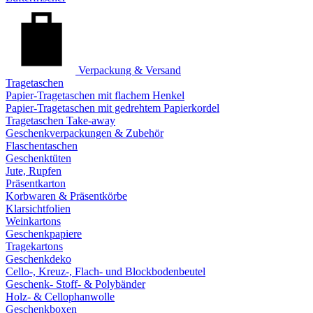
Verpackung & Versand
Tragetaschen
Papier-Tragetaschen mit flachem Henkel
Papier-Tragetaschen mit gedrehtem Papierkordel
Tragetaschen Take-away
Geschenkverpackungen & Zubehör
Flaschentaschen
Geschenktüten
Jute, Rupfen
Präsentkarton
Korbwaren & Präsentkörbe
Klarsichtfolien
Weinkartons
Geschenkpapiere
Tragekartons
Geschenkdeko
Cello-, Kreuz-, Flach- und Blockbodenbeutel
Geschenk- Stoff- & Polybänder
Holz- & Cellophanwolle
Geschenkboxen