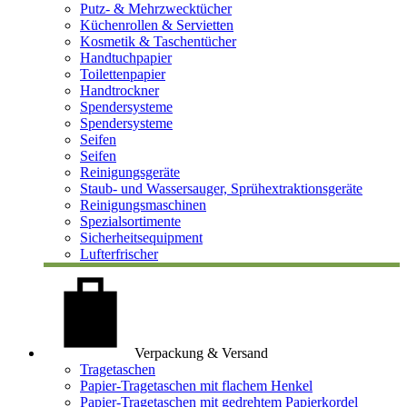
Putz- & Mehrzwecktücher
Küchenrollen & Servietten
Kosmetik & Taschentücher
Handtuchpapier
Toilettenpapier
Handtrockner
Spendersysteme
Spendersysteme
Seifen
Seifen
Reinigungsgeräte
Staub- und Wassersauger, Sprühextraktionsgeräte
Reinigungsmaschinen
Spezialsortimente
Sicherheitsequipment
Lufterfrischer
Verpackung & Versand
Tragetaschen
Papier-Tragetaschen mit flachem Henkel
Papier-Tragetaschen mit gedrehtem Papierkordel