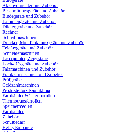
Bürogeräte
Aktenvernichter und Zubehör
Beschriftungsgeräte und Zubehör
Bindegeräte und Zubehör
Laminiergeräte und Zubehör
Diktiergeräte und Zubehör
Rechner
Schreibmaschinen
Drucker, Multifunktionsgeräte und Zubehör
Telefaxgeräte und Zubehör
Schneidemaschinen
Laserpointer, Zeigestäbe
Loch-, Ösgeräte und Zubehör
Falzmaschinen und Zubehör
Frankiermaschinen und Zubehör
Prüfgeräte
Geldzählmaschinen
Produkte fürs Raumklima
Farbbänder & Thermorollen
Thermotransferrollen
Speichermedien
Farbbänder
Zubehör
Schulbedarf
Hefte, Einbände