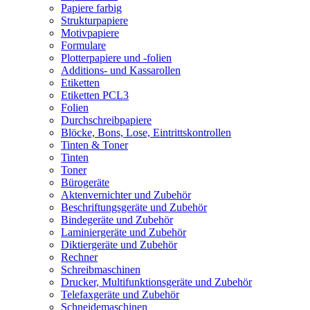
Papiere farbig
Strukturpapiere
Motivpapiere
Formulare
Plotterpapiere und -folien
Additions- und Kassarollen
Etiketten
Etiketten PCL3
Folien
Durchschreibpapiere
Blöcke, Bons, Lose, Eintrittskontrollen
Tinten & Toner
Tinten
Toner
Bürogeräte
Aktenvernichter und Zubehör
Beschriftungsgeräte und Zubehör
Bindegeräte und Zubehör
Laminiergeräte und Zubehör
Diktiergeräte und Zubehör
Rechner
Schreibmaschinen
Drucker, Multifunktionsgeräte und Zubehör
Telefaxgeräte und Zubehör
Schneidemaschinen