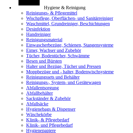
Hygiene & Reinigung
Reinigungs- & Pflegemittel
Wischpflege, Oberflächen- und Sanitärreiniger
Waschmittel, Grundreiniger, Beschichtungen
Desinfektion
Handreiniger
Reinigungsmaterial
Einwascherbezüge, Schienen, Stangensysteme
Eimer, Wachser und Zubehör
Tücher, Bodentücher, Schwämme
Besen und Bürsten
Halter und Bezüge, Tücher und Pressen
Moppbezüge und - halter, Bodenwischsysteme
Reinigungssets und Behälter
Reinigungs-, System- und Gerätewagen
Abfallentsorgung
Abfallbehälter
Sackständer & Zubehör
Abfallsäcke
Hygienebags & Dispenser
Wäschekörbe
Klinik- & Pflegebedarf
Klinik- und Pflegebedarf
Hygienepapiere