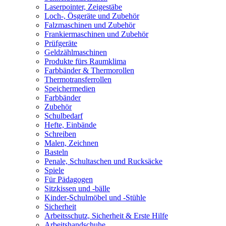
Laserpointer, Zeigestäbe
Loch-, Ösgeräte und Zubehör
Falzmaschinen und Zubehör
Frankiermaschinen und Zubehör
Prüfgeräte
Geldzählmaschinen
Produkte fürs Raumklima
Farbbänder & Thermorollen
Thermotransferrollen
Speichermedien
Farbbänder
Zubehör
Schulbedarf
Hefte, Einbände
Schreiben
Malen, Zeichnen
Basteln
Penale, Schultaschen und Rucksäcke
Spiele
Für Pädagogen
Sitzkissen und -bälle
Kinder-Schulmöbel und -Stühle
Sicherheit
Arbeitsschutz, Sicherheit & Erste Hilfe
Arbeitshandschuhe