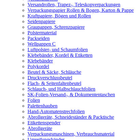
Versandrollen, Trapez-, Teleskopverpackungen
Verpackungspapier Rollen & Bogen, Karton & Pappe
Kraftpapiere, Bögen und Rollen
Seidenpapiere
Graupappen, Schrenzpapiere
Polstermaterial
Packseiden
Wellpappen C
Luftpolster- und Schaumfolien
Klebebänder, Kordel & Etiketten
Klebebänder
Polykordel
Beutel & Säcke, Schläuche
Druckverschlussbeutel
Flach- & Seitenfaltenbeutel
Schlauch- und Halbschlauchfolien
SK-Folien-Versand-, & Dokumententaschen
Folien
Palettenhauben
Hand-Automatenstrechfolien
Abrollgeräte, Schneideständer & Packtische
Etikettenspender
Abrollgeräte
Verpackungsmaschinen, Verbrauchsmaterial
Umreifungsbänder