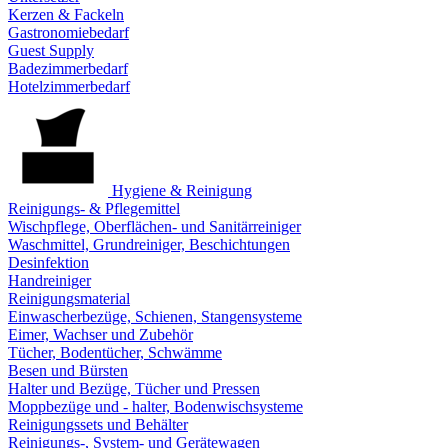
Kerzen & Fackeln
Gastronomiebedarf
Guest Supply
Badezimmerbedarf
Hotelzimmerbedarf
Hygiene & Reinigung
Reinigungs- & Pflegemittel
Wischpflege, Oberflächen- und Sanitärreiniger
Waschmittel, Grundreiniger, Beschichtungen
Desinfektion
Handreiniger
Reinigungsmaterial
Einwascherbezüge, Schienen, Stangensysteme
Eimer, Wachser und Zubehör
Tücher, Bodentücher, Schwämme
Besen und Bürsten
Halter und Bezüge, Tücher und Pressen
Moppbezüge und - halter, Bodenwischsysteme
Reinigungssets und Behälter
Reinigungs-, System- und Gerätewagen