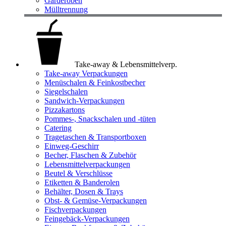
Garderoben
Mülltrennung
Take-away & Lebensmittelverp.
Take-away Verpackungen
Menüschalen & Feinkostbecher
Siegelschalen
Sandwich-Verpackungen
Pizzakartons
Pommes-, Snackschalen und -tüten
Catering
Tragetaschen & Transportboxen
Einweg-Geschirr
Becher, Flaschen & Zubehör
Lebensmittelverpackungen
Beutel & Verschlüsse
Etiketten & Banderolen
Behälter, Dosen & Trays
Obst- & Gemüse-Verpackungen
Fischverpackungen
Feingebäck-Verpackungen