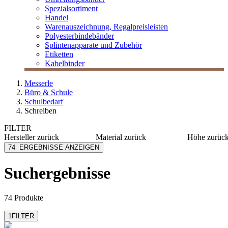
Spezialsortiment
Handel
Warenauszeichnung, Regalpreisleisten
Polyesterbindebänder
Splintenapparate und Zubehör
Etiketten
Kabelbinder
Messerle
Büro & Schule
Schulbedarf
Schreiben
FILTER
Hersteller
zurück
Material
zurück
Höhe
zurüc
Aristo
Kunststoff
12 mm
74
ERGEBNISSE ANZEIGEN
Brause
Metall
15 mm
Cretacolor
Zinkdruckguss
159 mm
Suchergebnisse
mehr anzeig
Dahle
ASA-Kunststoff
Eisen
mehr anzeigen
74 Produkte
1
FILTER