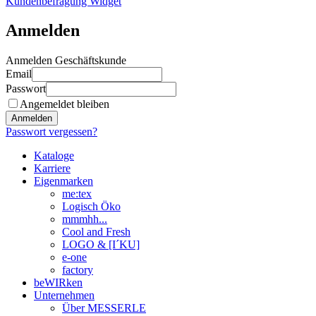
Kundenbefragung Widget
Anmelden
Anmelden Geschäftskunde
Email
Passwort
Angemeldet bleiben
Anmelden
Passwort vergessen?
Kataloge
Karriere
Eigenmarken
me:tex
Logisch Öko
mmmhh...
Cool and Fresh
LOGO & [I´KU]
e-one
factory
beWIRken
Unternehmen
Über MESSERLE