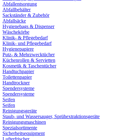
Abfallentsorgung
Abfallbehälter
Sackständer & Zubehör
Abfallsäcke
Hygienebags & Dispenser
Wäschekörbe
Klinik- & Pflegebedarf
Klinik- und Pflegebedarf
Hygienepapiere
Putz- & Mehrzwecktücher
Küchenrollen & Servietten
Kosmetik & Taschentücher
Handtuchpapier
Toilettenpapier
Handtrockner
Spendersysteme
Spendersysteme
Seifen
Seifen
Reinigungsgeräte
Staub- und Wassersauger, Sprühextraktionsgeräte
Reinigungsmaschinen
Spezialsortimente
Sicherheitsequipment
Lufterfrischer