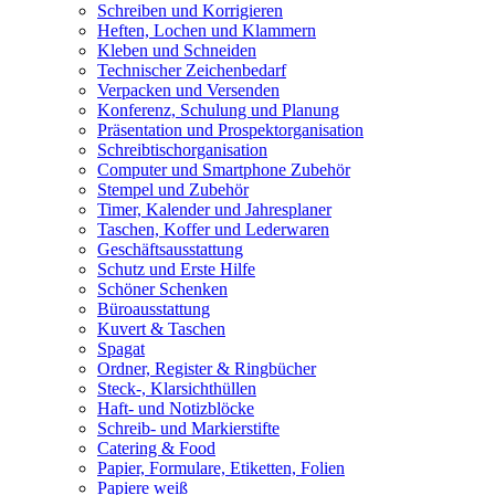
Schreiben und Korrigieren
Heften, Lochen und Klammern
Kleben und Schneiden
Technischer Zeichenbedarf
Verpacken und Versenden
Konferenz, Schulung und Planung
Präsentation und Prospektorganisation
Schreibtischorganisation
Computer und Smartphone Zubehör
Stempel und Zubehör
Timer, Kalender und Jahresplaner
Taschen, Koffer und Lederwaren
Geschäftsausstattung
Schutz und Erste Hilfe
Schöner Schenken
Büroausstattung
Kuvert & Taschen
Spagat
Ordner, Register & Ringbücher
Steck-, Klarsichthüllen
Haft- und Notizblöcke
Schreib- und Markierstifte
Catering & Food
Papier, Formulare, Etiketten, Folien
Papiere weiß