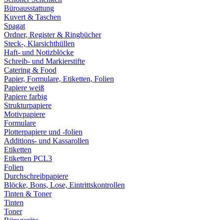
Büroausstattung
Kuvert & Taschen
Spagat
Ordner, Register & Ringbücher
Steck-, Klarsichthüllen
Haft- und Notizblöcke
Schreib- und Markierstifte
Catering & Food
Papier, Formulare, Etiketten, Folien
Papiere weiß
Papiere farbig
Strukturpapiere
Motivpapiere
Formulare
Plotterpapiere und -folien
Additions- und Kassarollen
Etiketten
Etiketten PCL3
Folien
Durchschreibpapiere
Blöcke, Bons, Lose, Eintrittskontrollen
Tinten & Toner
Tinten
Toner