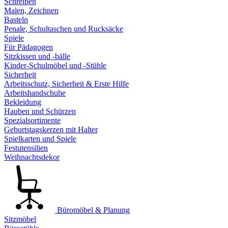
Schreiben
Malen, Zeichnen
Basteln
Penale, Schultaschen und Rucksäcke
Spiele
Für Pädagogen
Sitzkissen und -bälle
Kinder-Schulmöbel und -Stühle
Sicherheit
Arbeitsschutz, Sicherheit & Erste Hilfe
Arbeitshandschuhe
Bekleidung
Hauben und Schürzen
Spezialsortimente
Geburtstagskerzen mit Halter
Spielkarten und Spiele
Festutensilien
Weihnachtsdekor
Büromöbel & Planung
Sitzmöbel