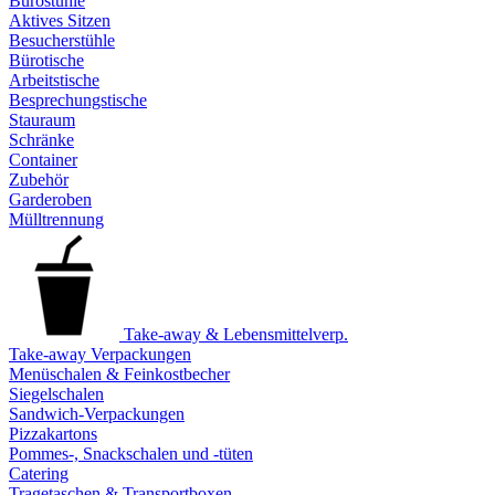
Bürostühle
Aktives Sitzen
Besucherstühle
Bürotische
Arbeitstische
Besprechungstische
Stauraum
Schränke
Container
Zubehör
Garderoben
Mülltrennung
Take-away & Lebensmittelverp.
Take-away Verpackungen
Menüschalen & Feinkostbecher
Siegelschalen
Sandwich-Verpackungen
Pizzakartons
Pommes-, Snackschalen und -tüten
Catering
Tragetaschen & Transportboxen