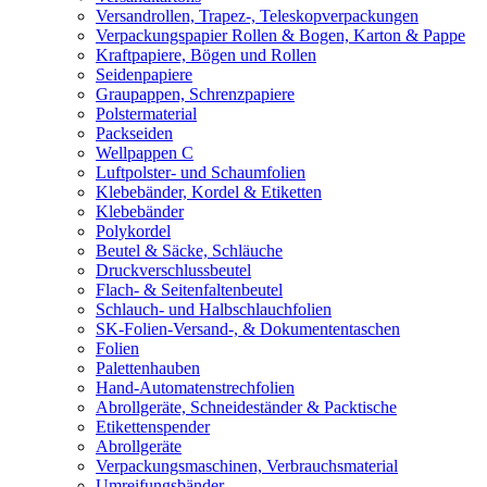
Versandrollen, Trapez-, Teleskopverpackungen
Verpackungspapier Rollen & Bogen, Karton & Pappe
Kraftpapiere, Bögen und Rollen
Seidenpapiere
Graupappen, Schrenzpapiere
Polstermaterial
Packseiden
Wellpappen C
Luftpolster- und Schaumfolien
Klebebänder, Kordel & Etiketten
Klebebänder
Polykordel
Beutel & Säcke, Schläuche
Druckverschlussbeutel
Flach- & Seitenfaltenbeutel
Schlauch- und Halbschlauchfolien
SK-Folien-Versand-, & Dokumententaschen
Folien
Palettenhauben
Hand-Automatenstrechfolien
Abrollgeräte, Schneideständer & Packtische
Etikettenspender
Abrollgeräte
Verpackungsmaschinen, Verbrauchsmaterial
Umreifungsbänder