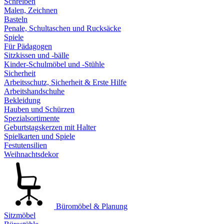
Schreiben
Malen, Zeichnen
Basteln
Penale, Schultaschen und Rucksäcke
Spiele
Für Pädagogen
Sitzkissen und -bälle
Kinder-Schulmöbel und -Stühle
Sicherheit
Arbeitsschutz, Sicherheit & Erste Hilfe
Arbeitshandschuhe
Bekleidung
Hauben und Schürzen
Spezialsortimente
Geburtstagskerzen mit Halter
Spielkarten und Spiele
Festutensilien
Weihnachtsdekor
Büromöbel & Planung
Sitzmöbel