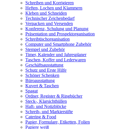
Schreiben und Korrigieren
Heften, Lochen und Klammern
Kleben und Schneiden
Technischer Zeichenbedarf
Verpacken und Versenden
Konferenz, Schulung und Planung
Präsentation und Prospektorganisation
Schreibtischorganisation
Computer und Smartphone Zubehör
Stempel und Zubehör
Timer, Kalender und Jahresplaner
Taschen, Koffer und Lederwaren
Geschäftsausstattung
Schutz und Erste Hilfe
Schöner Schenken
Büroausstattung
Kuvert & Taschen
Spagat
Ordner, Register & Ringbücher
Steck-, Klarsichthüllen
Haft- und Notizblöcke
Schreib- und Markierstifte
Catering & Food
Papier, Formulare, Etiketten, Folien
Papiere weiß