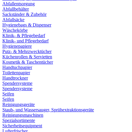
Abfallentsorgung
Abfallbehälter
Sackständer & Zubehör
Abfallsäcke
Hygienebags & Dispenser
Wäschekörbe
Klinik- & Pflegebedarf
Klinik- und Pflegebedarf
Hygienepapiere
Putz- & Mehrzwecktücher
Küchenrollen & Servietten
Kosmetik & Taschentücher
Handtuchpapier
Toilettenpapier
Handtrockner
Spendersysteme
Spendersysteme
Seifen
Seifen
Reinigungsgeräte
Staub- und Wassersauger, Sprühextraktionsgeräte
Reinigungsmaschinen
Spezialsortimente
Sicherheitsequipment
Lufterfrischer