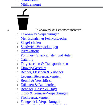
Garderoben
Mülltrennung
Take-away & Lebensmittelverp.
Take-away Verpackungen
Menüschalen & Feinkostbecher
Siegelschalen
Sandwich-Verpackungen
Pizzakartons
Pommes-, Snackschalen und -tüten
Catering
Tragetaschen & Transportboxen
Einweg-Geschirr
Becher, Flaschen & Zubehör
Lebensmittelverpackungen
Beutel & Verschlüsse
Etiketten & Banderolen
Behälter, Dosen & Trays
Obst- & Gemüse-Verpackungen
Fischverpackungen
Feingebäck-Verpackungen