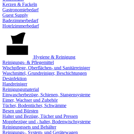
Kerzen & Fackeln
Gastronomiebedarf
Guest Supply
Badezimmerbedarf
Hotelzimmerbedarf
Hygiene & Reinigung
Reinigungs- & Pflegemittel
Wischpflege, Oberflächen- und Sanitärreiniger
Waschmittel, Grundreiniger, Beschichtungen
Desinfektion
Handreiniger
Reinigungsmaterial
Einwascherbezüge, Schienen, Stangensysteme
Eimer, Wachser und Zubehör
Tücher, Bodentücher, Schwämme
Besen und Bürsten
Halter und Bezüge, Tücher und Pressen
Moppbezüge und - halter, Bodenwischsysteme
Reinigungssets und Behälter
Reinigungs-, System- und Gerätewagen