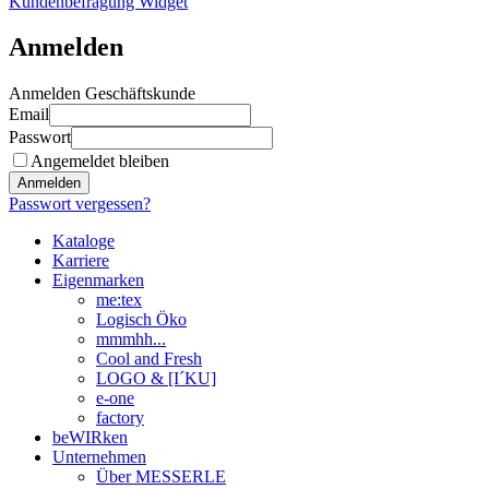
Kundenbefragung Widget
Anmelden
Anmelden Geschäftskunde
Email
Passwort
Angemeldet bleiben
Anmelden
Passwort vergessen?
Kataloge
Karriere
Eigenmarken
me:tex
Logisch Öko
mmmhh...
Cool and Fresh
LOGO & [I´KU]
e-one
factory
beWIRken
Unternehmen
Über MESSERLE