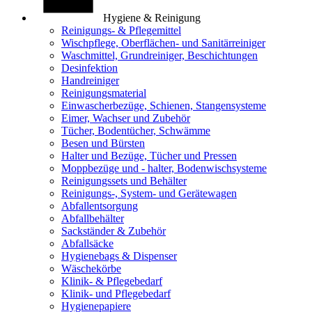
Hygiene & Reinigung
Reinigungs- & Pflegemittel
Wischpflege, Oberflächen- und Sanitärreiniger
Waschmittel, Grundreiniger, Beschichtungen
Desinfektion
Handreiniger
Reinigungsmaterial
Einwascherbezüge, Schienen, Stangensysteme
Eimer, Wachser und Zubehör
Tücher, Bodentücher, Schwämme
Besen und Bürsten
Halter und Bezüge, Tücher und Pressen
Moppbezüge und - halter, Bodenwischsysteme
Reinigungssets und Behälter
Reinigungs-, System- und Gerätewagen
Abfallentsorgung
Abfallbehälter
Sackständer & Zubehör
Abfallsäcke
Hygienebags & Dispenser
Wäschekörbe
Klinik- & Pflegebedarf
Klinik- und Pflegebedarf
Hygienepapiere