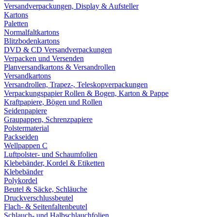
Versandverpackungen, Display & Aufsteller
Kartons
Paletten
Normalfaltkartons
Blitzbodenkartons
DVD & CD Versandverpackungen
Verpacken und Versenden
Planversandkartons & Versandrollen
Versandkartons
Versandrollen, Trapez-, Teleskopverpackungen
Verpackungspapier Rollen & Bogen, Karton & Pappe
Kraftpapiere, Bögen und Rollen
Seidenpapiere
Graupappen, Schrenzpapiere
Polstermaterial
Packseiden
Wellpappen C
Luftpolster- und Schaumfolien
Klebebänder, Kordel & Etiketten
Klebebänder
Polykordel
Beutel & Säcke, Schläuche
Druckverschlussbeutel
Flach- & Seitenfaltenbeutel
Schlauch- und Halbschlauchfolien