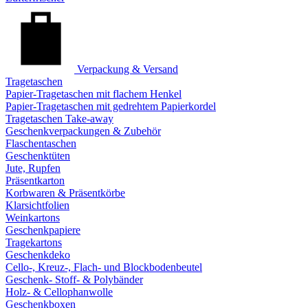
Verpackung & Versand
Tragetaschen
Papier-Tragetaschen mit flachem Henkel
Papier-Tragetaschen mit gedrehtem Papierkordel
Tragetaschen Take-away
Geschenkverpackungen & Zubehör
Flaschentaschen
Geschenktüten
Jute, Rupfen
Präsentkarton
Korbwaren & Präsentkörbe
Klarsichtfolien
Weinkartons
Geschenkpapiere
Tragekartons
Geschenkdeko
Cello-, Kreuz-, Flach- und Blockbodenbeutel
Geschenk- Stoff- & Polybänder
Holz- & Cellophanwolle
Geschenkboxen