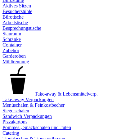
Bürostühle
Aktives Sitzen
Besucherstühle
Bürotische
Arbeitstische
Besprechungstische
Stauraum
Schränke
Container
Zubehör
Garderoben
Mülltrennung
Take-away & Lebensmittelverp.
Take-away Verpackungen
Menüschalen & Feinkostbecher
Siegelschalen
Sandwich-Verpackungen
Pizzakartons
Pommes-, Snackschalen und -tüten
Catering
Tragetaschen & Transportboxen