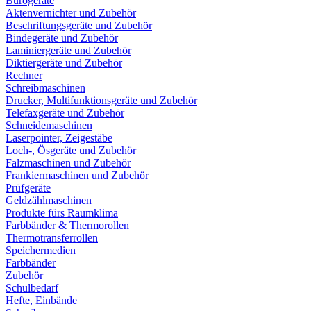
Bürogeräte
Aktenvernichter und Zubehör
Beschriftungsgeräte und Zubehör
Bindegeräte und Zubehör
Laminiergeräte und Zubehör
Diktiergeräte und Zubehör
Rechner
Schreibmaschinen
Drucker, Multifunktionsgeräte und Zubehör
Telefaxgeräte und Zubehör
Schneidemaschinen
Laserpointer, Zeigestäbe
Loch-, Ösgeräte und Zubehör
Falzmaschinen und Zubehör
Frankiermaschinen und Zubehör
Prüfgeräte
Geldzählmaschinen
Produkte fürs Raumklima
Farbbänder & Thermorollen
Thermotransferrollen
Speichermedien
Farbbänder
Zubehör
Schulbedarf
Hefte, Einbände