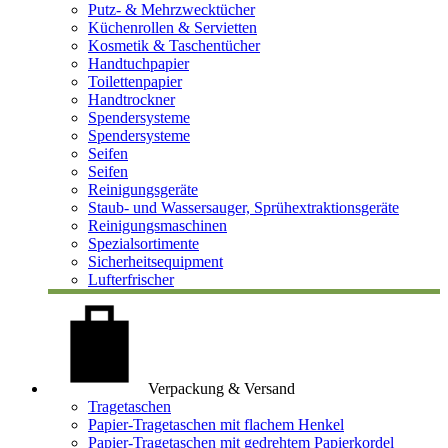
Putz- & Mehrzwecktücher
Küchenrollen & Servietten
Kosmetik & Taschentücher
Handtuchpapier
Toilettenpapier
Handtrockner
Spendersysteme
Spendersysteme
Seifen
Seifen
Reinigungsgeräte
Staub- und Wassersauger, Sprühextraktionsgeräte
Reinigungsmaschinen
Spezialsortimente
Sicherheitsequipment
Lufterfrischer
Verpackung & Versand
Tragetaschen
Papier-Tragetaschen mit flachem Henkel
Papier-Tragetaschen mit gedrehtem Papierkordel