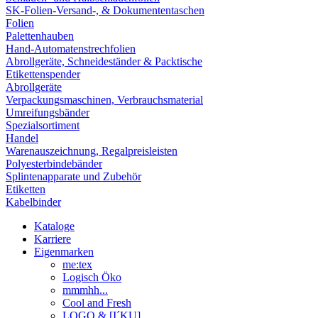
SK-Folien-Versand-, & Dokumententaschen
Folien
Palettenhauben
Hand-Automatenstrechfolien
Abrollgeräte, Schneideständer & Packtische
Etikettenspender
Abrollgeräte
Verpackungsmaschinen, Verbrauchsmaterial
Umreifungsbänder
Spezialsortiment
Handel
Warenauszeichnung, Regalpreisleisten
Polyesterbindebänder
Splintenapparate und Zubehör
Etiketten
Kabelbinder
Kataloge
Karriere
Eigenmarken
me:tex
Logisch Öko
mmmhh...
Cool and Fresh
LOGO & [I´KU]