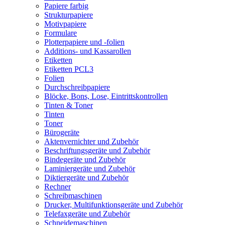
Papiere farbig
Strukturpapiere
Motivpapiere
Formulare
Plotterpapiere und -folien
Additions- und Kassarollen
Etiketten
Etiketten PCL3
Folien
Durchschreibpapiere
Blöcke, Bons, Lose, Eintrittskontrollen
Tinten & Toner
Tinten
Toner
Bürogeräte
Aktenvernichter und Zubehör
Beschriftungsgeräte und Zubehör
Bindegeräte und Zubehör
Laminiergeräte und Zubehör
Diktiergeräte und Zubehör
Rechner
Schreibmaschinen
Drucker, Multifunktionsgeräte und Zubehör
Telefaxgeräte und Zubehör
Schneidemaschinen