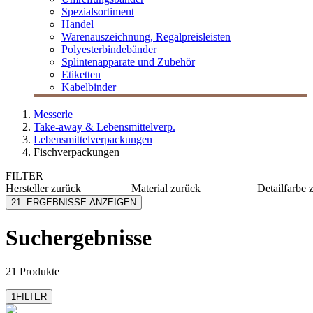
Spezialsortiment
Handel
Warenauszeichnung, Regalpreisleisten
Polyesterbindebänder
Splintenapparate und Zubehör
Etiketten
Kabelbinder
Messerle
Take-away & Lebensmittelverp.
Lebensmittelverpackungen
Fischverpackungen
FILTER
Hersteller
zurück
Material
zurück
Detailfarbe
Cool and Fresh
Metall
alumini
21
ERGEBNISSE ANZEIGEN
Electrolux
Papier alukaschiert
braun
MESSERLE
Teflon
weiß
Suchergebnisse
Papiers-Paviot
Kraft/PE
Kunststoff
mehr anzeigen
21 Produkte
1
FILTER