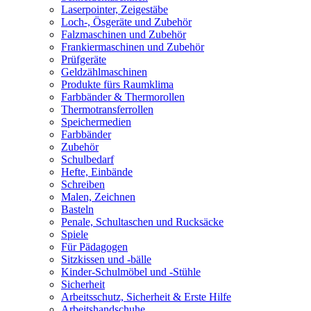
Laserpointer, Zeigestäbe
Loch-, Ösgeräte und Zubehör
Falzmaschinen und Zubehör
Frankiermaschinen und Zubehör
Prüfgeräte
Geldzählmaschinen
Produkte fürs Raumklima
Farbbänder & Thermorollen
Thermotransferrollen
Speichermedien
Farbbänder
Zubehör
Schulbedarf
Hefte, Einbände
Schreiben
Malen, Zeichnen
Basteln
Penale, Schultaschen und Rucksäcke
Spiele
Für Pädagogen
Sitzkissen und -bälle
Kinder-Schulmöbel und -Stühle
Sicherheit
Arbeitsschutz, Sicherheit & Erste Hilfe
Arbeitshandschuhe