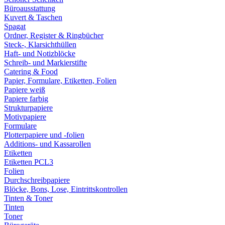
Büroausstattung
Kuvert & Taschen
Spagat
Ordner, Register & Ringbücher
Steck-, Klarsichthüllen
Haft- und Notizblöcke
Schreib- und Markierstifte
Catering & Food
Papier, Formulare, Etiketten, Folien
Papiere weiß
Papiere farbig
Strukturpapiere
Motivpapiere
Formulare
Plotterpapiere und -folien
Additions- und Kassarollen
Etiketten
Etiketten PCL3
Folien
Durchschreibpapiere
Blöcke, Bons, Lose, Eintrittskontrollen
Tinten & Toner
Tinten
Toner