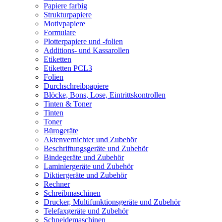
Papiere farbig
Strukturpapiere
Motivpapiere
Formulare
Plotterpapiere und -folien
Additions- und Kassarollen
Etiketten
Etiketten PCL3
Folien
Durchschreibpapiere
Blöcke, Bons, Lose, Eintrittskontrollen
Tinten & Toner
Tinten
Toner
Bürogeräte
Aktenvernichter und Zubehör
Beschriftungsgeräte und Zubehör
Bindegeräte und Zubehör
Laminiergeräte und Zubehör
Diktiergeräte und Zubehör
Rechner
Schreibmaschinen
Drucker, Multifunktionsgeräte und Zubehör
Telefaxgeräte und Zubehör
Schneidemaschinen