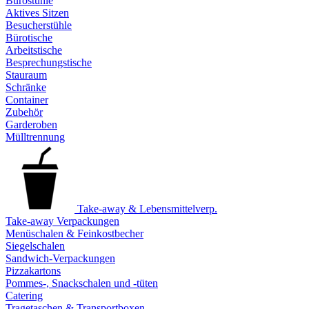
Bürostühle
Aktives Sitzen
Besucherstühle
Bürotische
Arbeitstische
Besprechungstische
Stauraum
Schränke
Container
Zubehör
Garderoben
Mülltrennung
Take-away & Lebensmittelverp.
Take-away Verpackungen
Menüschalen & Feinkostbecher
Siegelschalen
Sandwich-Verpackungen
Pizzakartons
Pommes-, Snackschalen und -tüten
Catering
Tragetaschen & Transportboxen