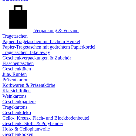
Verpackung & Versand
Tragetaschen
Papier-Tragetaschen mit flachem Henkel
Papier-Tragetaschen mit gedrehtem Papierkordel
Tragetaschen Take-away
Geschenkverpackungen & Zubehör
Flaschentaschen
Geschenktüten
Jute, Rupfen
Präsentkarton
Korbwaren & Präsentkörbe
Klarsichtfolien
Weinkartons
Geschenkpapiere
Tragekartons
Geschenkdeko
Cello-, Kreuz-, Flach- und Blockbodenbeutel
Geschenk- Stoff- & Polybänder
Holz- & Cellophanwolle
Geschenkboxen