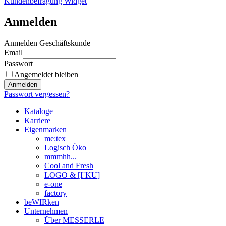
Kundenbefragung Widget
Anmelden
Anmelden Geschäftskunde
Email
Passwort
Angemeldet bleiben
Anmelden
Passwort vergessen?
Kataloge
Karriere
Eigenmarken
me:tex
Logisch Öko
mmmhh...
Cool and Fresh
LOGO & [I´KU]
e-one
factory
beWIRken
Unternehmen
Über MESSERLE