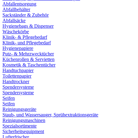
Abfallentsorgung
Abfallbehälter
Sackständer & Zubehör
Abfallsäcke
Hygienebags & Dispenser
Wäschekörbe
Klinik- & Pflegebedarf
Klinik- und Pflegebedarf
Hygienepapiere
Putz- & Mehrzwecktücher
Küchenrollen & Servietten
Kosmetik & Taschentücher
Handtuchpapier
Toilettenpapier
Handtrockner
Spendersysteme
Spendersysteme
Seifen
Seifen
Reinigungsgeräte
Staub- und Wassersauger, Sprühextraktionsgeräte
Reinigungsmaschinen
Spezialsortimente
Sicherheitsequipment
Lufterfrischer