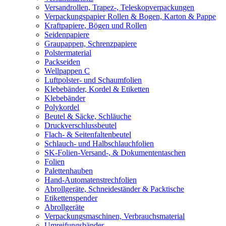
Versandrollen, Trapez-, Teleskopverpackungen
Verpackungspapier Rollen & Bogen, Karton & Pappe
Kraftpapiere, Bögen und Rollen
Seidenpapiere
Graupappen, Schrenzpapiere
Polstermaterial
Packseiden
Wellpappen C
Luftpolster- und Schaumfolien
Klebebänder, Kordel & Etiketten
Klebebänder
Polykordel
Beutel & Säcke, Schläuche
Druckverschlussbeutel
Flach- & Seitenfaltenbeutel
Schlauch- und Halbschlauchfolien
SK-Folien-Versand-, & Dokumententaschen
Folien
Palettenhauben
Hand-Automatenstrechfolien
Abrollgeräte, Schneideständer & Packtische
Etikettenspender
Abrollgeräte
Verpackungsmaschinen, Verbrauchsmaterial
Umreifungsbänder