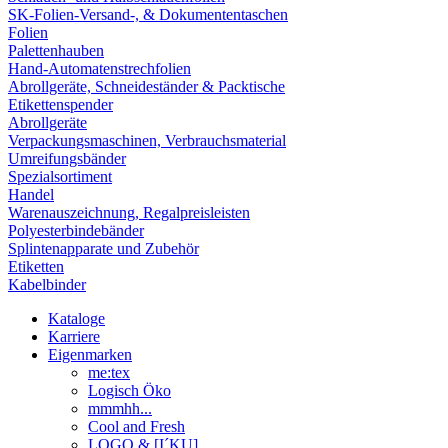
SK-Folien-Versand-, & Dokumententaschen
Folien
Palettenhauben
Hand-Automatenstrechfolien
Abrollgeräte, Schneideständer & Packtische
Etikettenspender
Abrollgeräte
Verpackungsmaschinen, Verbrauchsmaterial
Umreifungsbänder
Spezialsortiment
Handel
Warenauszeichnung, Regalpreisleisten
Polyesterbindebänder
Splintenapparate und Zubehör
Etiketten
Kabelbinder
Kataloge
Karriere
Eigenmarken
me:tex
Logisch Öko
mmmhh...
Cool and Fresh
LOGO & [I´KU]