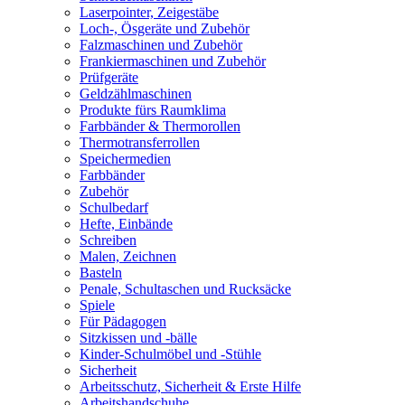
Laserpointer, Zeigestäbe
Loch-, Ösgeräte und Zubehör
Falzmaschinen und Zubehör
Frankiermaschinen und Zubehör
Prüfgeräte
Geldzählmaschinen
Produkte fürs Raumklima
Farbbänder & Thermorollen
Thermotransferrollen
Speichermedien
Farbbänder
Zubehör
Schulbedarf
Hefte, Einbände
Schreiben
Malen, Zeichnen
Basteln
Penale, Schultaschen und Rucksäcke
Spiele
Für Pädagogen
Sitzkissen und -bälle
Kinder-Schulmöbel und -Stühle
Sicherheit
Arbeitsschutz, Sicherheit & Erste Hilfe
Arbeitshandschuhe