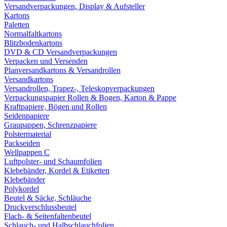
Versandverpackungen, Display & Aufsteller
Kartons
Paletten
Normalfaltkartons
Blitzbodenkartons
DVD & CD Versandverpackungen
Verpacken und Versenden
Planversandkartons & Versandrollen
Versandkartons
Versandrollen, Trapez-, Teleskopverpackungen
Verpackungspapier Rollen & Bogen, Karton & Pappe
Kraftpapiere, Bögen und Rollen
Seidenpapiere
Graupappen, Schrenzpapiere
Polstermaterial
Packseiden
Wellpappen C
Luftpolster- und Schaumfolien
Klebebänder, Kordel & Etiketten
Klebebänder
Polykordel
Beutel & Säcke, Schläuche
Druckverschlussbeutel
Flach- & Seitenfaltenbeutel
Schlauch- und Halbschlauchfolien