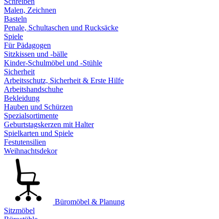
Schreiben
Malen, Zeichnen
Basteln
Penale, Schultaschen und Rucksäcke
Spiele
Für Pädagogen
Sitzkissen und -bälle
Kinder-Schulmöbel und -Stühle
Sicherheit
Arbeitsschutz, Sicherheit & Erste Hilfe
Arbeitshandschuhe
Bekleidung
Hauben und Schürzen
Spezialsortimente
Geburtstagskerzen mit Halter
Spielkarten und Spiele
Festutensilien
Weihnachtsdekor
Büromöbel & Planung
Sitzmöbel