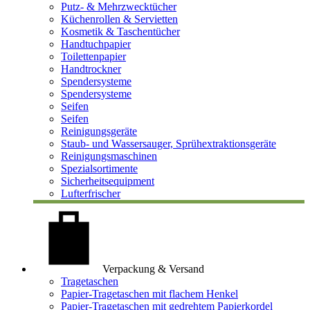
Putz- & Mehrzwecktücher
Küchenrollen & Servietten
Kosmetik & Taschentücher
Handtuchpapier
Toilettenpapier
Handtrockner
Spendersysteme
Spendersysteme
Seifen
Seifen
Reinigungsgeräte
Staub- und Wassersauger, Sprühextraktionsgeräte
Reinigungsmaschinen
Spezialsortimente
Sicherheitsequipment
Lufterfrischer
Verpackung & Versand
Tragetaschen
Papier-Tragetaschen mit flachem Henkel
Papier-Tragetaschen mit gedrehtem Papierkordel