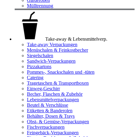
Garderoben
Mülltrennung
Take-away & Lebensmittelverp.
Take-away Verpackungen
Menüschalen & Feinkostbecher
Siegelschalen
Sandwich-Verpackungen
Pizzakartons
Pommes-, Snackschalen und -tüten
Catering
Tragetaschen & Transportboxen
Einweg-Geschirr
Becher, Flaschen & Zubehör
Lebensmittelverpackungen
Beutel & Verschlüsse
Etiketten & Banderolen
Behälter, Dosen & Trays
Obst- & Gemüse-Verpackungen
Fischverpackungen
Feingebäck-Verpackungen