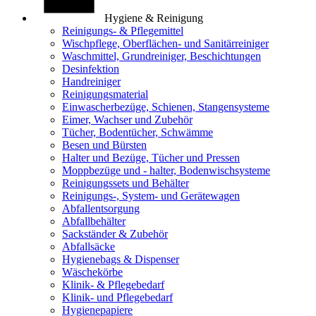
Hygiene & Reinigung
Reinigungs- & Pflegemittel
Wischpflege, Oberflächen- und Sanitärreiniger
Waschmittel, Grundreiniger, Beschichtungen
Desinfektion
Handreiniger
Reinigungsmaterial
Einwascherbezüge, Schienen, Stangensysteme
Eimer, Wachser und Zubehör
Tücher, Bodentücher, Schwämme
Besen und Bürsten
Halter und Bezüge, Tücher und Pressen
Moppbezüge und - halter, Bodenwischsysteme
Reinigungssets und Behälter
Reinigungs-, System- und Gerätewagen
Abfallentsorgung
Abfallbehälter
Sackständer & Zubehör
Abfallsäcke
Hygienebags & Dispenser
Wäschekörbe
Klinik- & Pflegebedarf
Klinik- und Pflegebedarf
Hygienepapiere