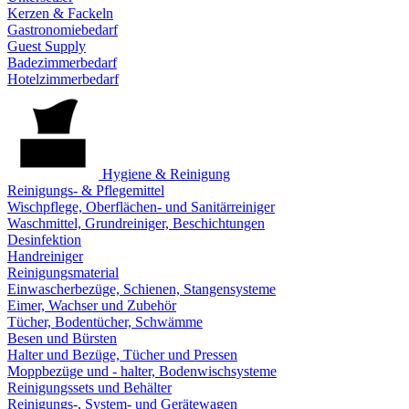
Kerzen & Fackeln
Gastronomiebedarf
Guest Supply
Badezimmerbedarf
Hotelzimmerbedarf
Hygiene & Reinigung
Reinigungs- & Pflegemittel
Wischpflege, Oberflächen- und Sanitärreiniger
Waschmittel, Grundreiniger, Beschichtungen
Desinfektion
Handreiniger
Reinigungsmaterial
Einwascherbezüge, Schienen, Stangensysteme
Eimer, Wachser und Zubehör
Tücher, Bodentücher, Schwämme
Besen und Bürsten
Halter und Bezüge, Tücher und Pressen
Moppbezüge und - halter, Bodenwischsysteme
Reinigungssets und Behälter
Reinigungs-, System- und Gerätewagen