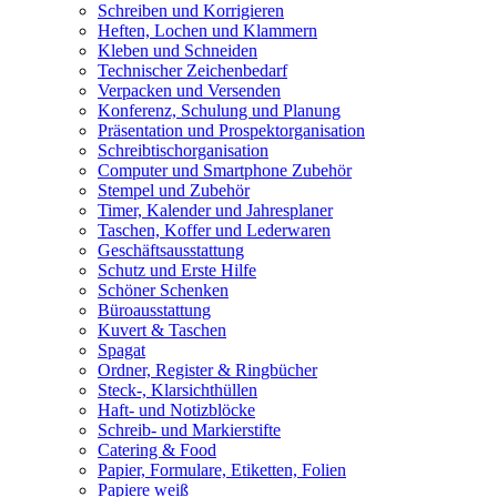
Schreiben und Korrigieren
Heften, Lochen und Klammern
Kleben und Schneiden
Technischer Zeichenbedarf
Verpacken und Versenden
Konferenz, Schulung und Planung
Präsentation und Prospektorganisation
Schreibtischorganisation
Computer und Smartphone Zubehör
Stempel und Zubehör
Timer, Kalender und Jahresplaner
Taschen, Koffer und Lederwaren
Geschäftsausstattung
Schutz und Erste Hilfe
Schöner Schenken
Büroausstattung
Kuvert & Taschen
Spagat
Ordner, Register & Ringbücher
Steck-, Klarsichthüllen
Haft- und Notizblöcke
Schreib- und Markierstifte
Catering & Food
Papier, Formulare, Etiketten, Folien
Papiere weiß