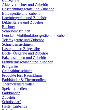
Bürogeräte
Aktenvernichter und Zubehör
Beschriftungsgeräte und Zubehör
Bindegeräte und Zubehör
Laminiergeräte und Zubehör
Diktiergeräte und Zubehör
Rechner
Schreibmaschinen
Drucker, Multifunktionsgeräte und Zubehör
Telefaxgeräte und Zubehör
Schneidemaschinen
Laserpointer, Zeigestäbe
Loch-, Ösgeräte und Zubehör
Falzmaschinen und Zubehör
Frankiermaschinen und Zubehör
Prüfgeräte
Geldzählmaschinen
Produkte fürs Raumklima
Farbbänder & Thermorollen
Thermotransferrollen
Speichermedien
Farbbänder
Zubehör
Schulbedarf
Hefte, Einbände