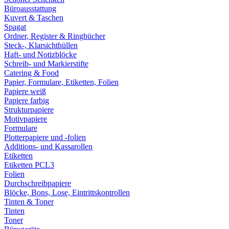
Büroausstattung
Kuvert & Taschen
Spagat
Ordner, Register & Ringbücher
Steck-, Klarsichthüllen
Haft- und Notizblöcke
Schreib- und Markierstifte
Catering & Food
Papier, Formulare, Etiketten, Folien
Papiere weiß
Papiere farbig
Strukturpapiere
Motivpapiere
Formulare
Plotterpapiere und -folien
Additions- und Kassarollen
Etiketten
Etiketten PCL3
Folien
Durchschreibpapiere
Blöcke, Bons, Lose, Eintrittskontrollen
Tinten & Toner
Tinten
Toner