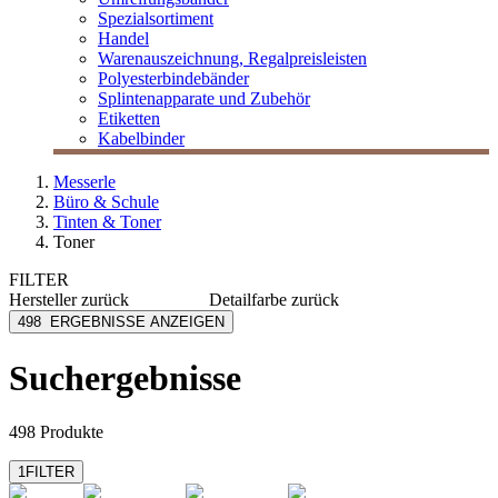
Spezialsortiment
Handel
Warenauszeichnung, Regalpreisleisten
Polyesterbindebänder
Splintenapparate und Zubehör
Etiketten
Kabelbinder
Messerle
Büro & Schule
Tinten & Toner
Toner
FILTER
Hersteller
zurück
Detailfarbe
zurück
Armor-Owa
cyan
498
ERGEBNISSE ANZEIGEN
Brother
gelb
Canon
magenta
Suchergebnisse
Develop
mehrfarbig
Epson
schwarz
mehr anzeigen
498 Produkte
1
FILTER