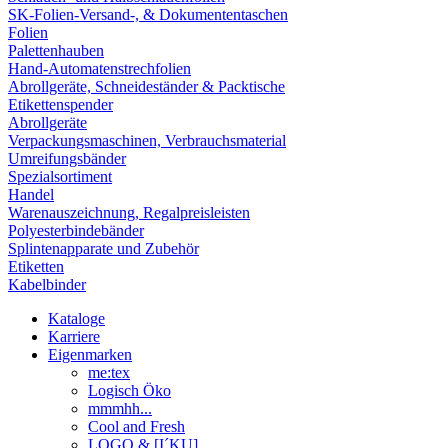
SK-Folien-Versand-, & Dokumententaschen
Folien
Palettenhauben
Hand-Automatenstrechfolien
Abrollgeräte, Schneideständer & Packtische
Etikettenspender
Abrollgeräte
Verpackungsmaschinen, Verbrauchsmaterial
Umreifungsbänder
Spezialsortiment
Handel
Warenauszeichnung, Regalpreisleisten
Polyesterbindebänder
Splintenapparate und Zubehör
Etiketten
Kabelbinder
Kataloge
Karriere
Eigenmarken
me:tex
Logisch Öko
mmmhh...
Cool and Fresh
LOGO & [I´KU]