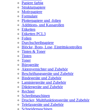
Papiere farbig
Strukturpapiere
Motivpapiere
Formulare
Plotterpapiere und -folien
Additions- und Kassarollen
Etiketten
Etiketten PCL3
Folien
Durchschreibpapiere
Blöcke, Bons, Lose, Eintrittskontrollen
Tinten & Toner
Tinten
Toner
Bürogeräte
Aktenvernichter und Zubehör
Beschriftungsgeräte und Zubehör
Bindegeräte und Zubehör
Laminiergeräte und Zubehör
Diktiergeräte und Zubehör
Rechner
Schreibmaschinen
Drucker, Multifunktionsgeräte und Zubehör
Telefaxgeräte und Zubehör
Schneidemaschinen