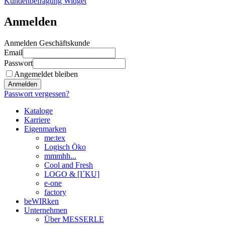
Kundenbefragung Widget
Anmelden
Anmelden Geschäftskunde
Email
Passwort
Angemeldet bleiben
Anmelden
Passwort vergessen?
Kataloge
Karriere
Eigenmarken
me:tex
Logisch Öko
mmmhh...
Cool and Fresh
LOGO & [I´KU]
e-one
factory
beWIRken
Unternehmen
Über MESSERLE