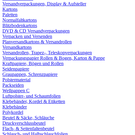
Versandverpackungen, Display & Aufsteller
Kartons
Paletten
Normalfaltkartons
Blitzbodenkartons
DVD & CD Versandverpackungen
Verpacken und Versenden
Planversandkartons & Versandrollen
Versandkartons
Versandrollen, Trapez-, Teleskopverpackungen
Verpackungspapier Rollen & Bogen, Karton & Pappe
Kraftpapiere, Bögen und Rollen
Seidenpapiere
Graupappen, Schrenzpapiere
Polstermaterial
Packseiden
Wellpappen C
Luftpolster- und Schaumfolien
Klebebänder, Kordel & Etiketten
Klebebänder
Polykordel
Beutel & Säcke, Schläuche
Druckverschlussbeutel
Flach- & Seitenfaltenbeutel
Schlauch- und Halbschlauchfolien