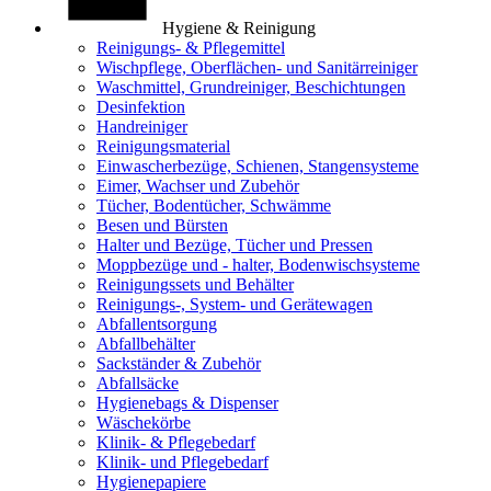
Hygiene & Reinigung
Reinigungs- & Pflegemittel
Wischpflege, Oberflächen- und Sanitärreiniger
Waschmittel, Grundreiniger, Beschichtungen
Desinfektion
Handreiniger
Reinigungsmaterial
Einwascherbezüge, Schienen, Stangensysteme
Eimer, Wachser und Zubehör
Tücher, Bodentücher, Schwämme
Besen und Bürsten
Halter und Bezüge, Tücher und Pressen
Moppbezüge und - halter, Bodenwischsysteme
Reinigungssets und Behälter
Reinigungs-, System- und Gerätewagen
Abfallentsorgung
Abfallbehälter
Sackständer & Zubehör
Abfallsäcke
Hygienebags & Dispenser
Wäschekörbe
Klinik- & Pflegebedarf
Klinik- und Pflegebedarf
Hygienepapiere