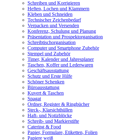
Schreiben und Korrigieren
Heften, Lochen und Klammern
Kleben und Schneiden
Technischer Zeichenbedarf
Verpacken und Versenden
Konferenz, Schulung und Planung
Präsentation und Prospektorganisation
Schreibtischorganisation
Computer und Smartphone Zubehör
Stempel und Zubehör
Timer, Kalender und Jahresplaner
Taschen, Koffer und Lederwaren
Geschäftsausstattung
Schutz und Erste Hilfe
Schöner Schenken
Büroausstattung
Kuvert & Taschen
Spagat
Ordner, Register & Ringbücher
Steck-, Klarsichthüllen
Haft- und Notizblöcke
Schreib- und Markierstifte
Catering & Food
Papier, Formulare, Etiketten, Folien
Papiere weiß