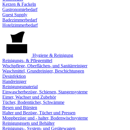
Kerzen & Fackeln
Gastronomiebedarf
Guest Supply
Badezimmerbedarf
Hotelzimmerbedarf
Hygiene & Reinigung
Reinigungs- & Pflegemittel
Wischpflege, Oberflächen- und Sanitärreiniger
Waschmittel, Grundreiniger, Beschichtungen
Desinfektion
Handreiniger
Reinigungsmaterial
Einwascherbezüge, Schienen, Stangensysteme
Eimer, Wachser und Zubehör
Tücher, Bodentücher, Schwämme
Besen und Bürsten
Halter und Bezüge, Tücher und Pressen
Moppbezüge und - halter, Bodenwischsysteme
Reinigungssets und Behälter
Reinigungs-, System- und Gerätewagen