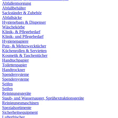
Abfallentsorgung
Abfallbehälter
Sackständer & Zubehör
Abfallsäcke
Hygienebags & Dispenser
Wäschekörbe
Klinik- & Pflegebedarf
Klinik- und Pflegebedarf
Hygienepapiere
Putz- & Mehrzwecktücher
Küchenrollen & Servietten
Kosmetik & Taschentücher
Handtuchpapier
Toilettenpapier
Handtrockner
Spendersysteme
Spendersysteme
Seifen
Seifen
Reinigungsgeräte
Staub- und Wassersauger, Sprühextraktionsgeräte
Reinigungsmaschinen
Spezialsortimente
Sicherheitsequipment
Lufterfrischer