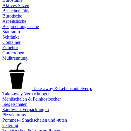
Bürostühle
Aktives Sitzen
Besucherstühle
Bürotische
Arbeitstische
Besprechungstische
Stauraum
Schränke
Container
Zubehör
Garderoben
Mülltrennung
Take-away & Lebensmittelverp.
Take-away Verpackungen
Menüschalen & Feinkostbecher
Siegelschalen
Sandwich-Verpackungen
Pizzakartons
Pommes-, Snackschalen und -tüten
Catering
Tragetaschen & Transportboxen