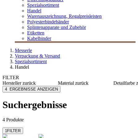
Spezialsortiment
Handel
Warenauszeichnung, Regalpreisleisten
Polyesterbindebänder
Splintenapparate und Zubehör
Etiketten
Kabelbinder
Messerle
Verpackung & Versand
Spezialsortiment
Handel
FILTER
Hersteller
zurück
Material
zurück
Detailfarbe
Avery Zweckform
Papier
schwarz
4
ERGEBNISSE ANZEIGEN
Folia
Kunststoff
weiß
Sigel
Suchergebnisse
4 Produkte
1
FILTER