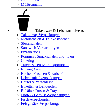
Garderoben
Mülltrennung
Take-away & Lebensmittelverp.
Take-away Verpackungen
Menüschalen & Feinkostbecher
Siegelschalen
Sandwich-Verpackungen
Pizzakartons
Pommes-, Snackschalen und -tüten
Catering
Tragetaschen & Transportboxen
Einweg-Geschirr
Becher, Flaschen & Zubehör
Lebensmittelverpackungen
Beutel & Verschlüsse
Etiketten & Banderolen
Behälter, Dosen & Trays
Obst- & Gemüse-Verpackungen
Fischverpackungen
Feingebäck-Verpackungen