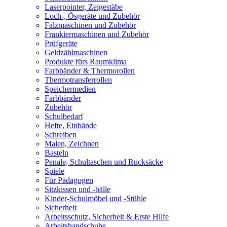
Laserpointer, Zeigestäbe
Loch-, Ösgeräte und Zubehör
Falzmaschinen und Zubehör
Frankiermaschinen und Zubehör
Prüfgeräte
Geldzählmaschinen
Produkte fürs Raumklima
Farbbänder & Thermorollen
Thermotransferrollen
Speichermedien
Farbbänder
Zubehör
Schulbedarf
Hefte, Einbände
Schreiben
Malen, Zeichnen
Basteln
Penale, Schultaschen und Rucksäcke
Spiele
Für Pädagogen
Sitzkissen und -bälle
Kinder-Schulmöbel und -Stühle
Sicherheit
Arbeitsschutz, Sicherheit & Erste Hilfe
Arbeitshandschuhe