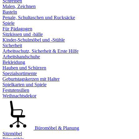
Schreiben
Malen, Zeichnen
Basteln
Penale, Schultaschen und Rucksäcke
Spiele
Für Pädagogen
Sitzkissen und -bälle
Kinder-Schulmöbel und -Stühle
Sicherheit
Arbeitsschutz, Sicherheit & Erste Hilfe
Arbeitshandschuhe
Bekleidung
Hauben und Schürzen
Spezialsortimente
Geburtstagskerzen mit Halter
Spielkarten und Spiele
Festutensilien
Weihnachtsdekor
Büromöbel & Planung
Sitzmöbel