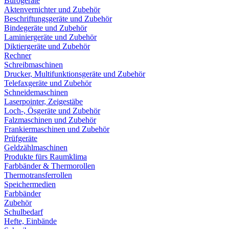
Bürogeräte
Aktenvernichter und Zubehör
Beschriftungsgeräte und Zubehör
Bindegeräte und Zubehör
Laminiergeräte und Zubehör
Diktiergeräte und Zubehör
Rechner
Schreibmaschinen
Drucker, Multifunktionsgeräte und Zubehör
Telefaxgeräte und Zubehör
Schneidemaschinen
Laserpointer, Zeigestäbe
Loch-, Ösgeräte und Zubehör
Falzmaschinen und Zubehör
Frankiermaschinen und Zubehör
Prüfgeräte
Geldzählmaschinen
Produkte fürs Raumklima
Farbbänder & Thermorollen
Thermotransferrollen
Speichermedien
Farbbänder
Zubehör
Schulbedarf
Hefte, Einbände