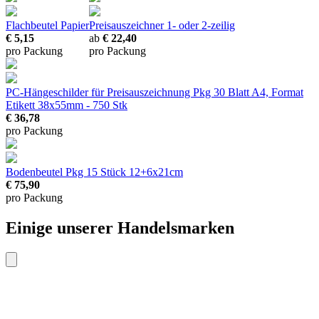
Flachbeutel Papier
Preisauszeichner
1- oder 2-zeilig
€ 5,15
ab
€ 22,40
pro Packung
pro Packung
PC-Hängeschilder für Preisauszeichnung
Pkg 30 Blatt A4, Format
Etikett 38x55mm - 750 Stk
€ 36,78
pro Packung
Bodenbeutel Pkg 15 Stück
12+6x21cm
€ 75,90
pro Packung
Einige unserer Handelsmarken