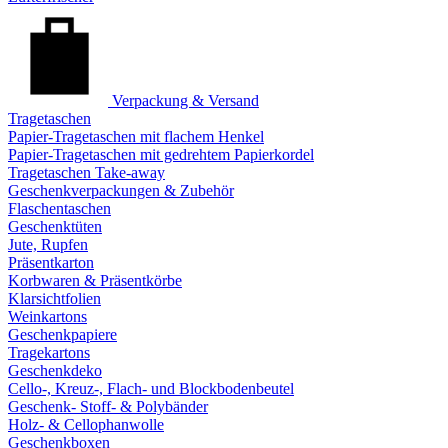
Verpackung & Versand
Tragetaschen
Papier-Tragetaschen mit flachem Henkel
Papier-Tragetaschen mit gedrehtem Papierkordel
Tragetaschen Take-away
Geschenkverpackungen & Zubehör
Flaschentaschen
Geschenktüten
Jute, Rupfen
Präsentkarton
Korbwaren & Präsentkörbe
Klarsichtfolien
Weinkartons
Geschenkpapiere
Tragekartons
Geschenkdeko
Cello-, Kreuz-, Flach- und Blockbodenbeutel
Geschenk- Stoff- & Polybänder
Holz- & Cellophanwolle
Geschenkboxen