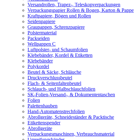
Versandrollen, Trapez-, Teleskopverpackungen
Verpackungspapier Rollen & Bogen, Karton & Pappe
Kraftpapiere, Bögen und Rollen
Seidenpapiere
Graupappen, Schrenzpapiere
Polstermaterial
Packseiden
Wellpappen C
Luftpolster- und Schaumfolien
Klebebänder, Kordel & Etiketten
Klebebänder
Polykordel
Beutel & Säcke, Schläuche
Druckverschlussbeutel
Flach- & Seitenfaltenbeutel
Schlauch- und Halbschlauchfolien
SK-Folien-Versand-, & Dokumententaschen
Folien
Palettenhauben
Hand-Automatenstrechfolien
Abrollgeräte, Schneideständer & Packtische
Etikettenspender
Abrollgeräte
Verpackungsmaschinen, Verbrauchsmaterial
Umreifungsbänder