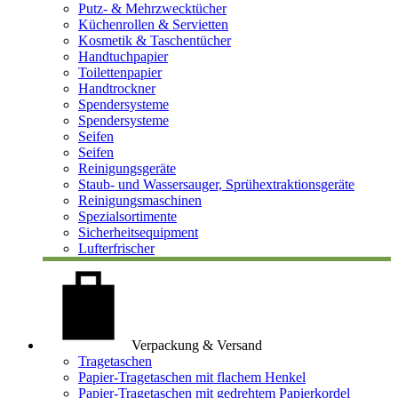
Putz- & Mehrzwecktücher
Küchenrollen & Servietten
Kosmetik & Taschentücher
Handtuchpapier
Toilettenpapier
Handtrockner
Spendersysteme
Spendersysteme
Seifen
Seifen
Reinigungsgeräte
Staub- und Wassersauger, Sprühextraktionsgeräte
Reinigungsmaschinen
Spezialsortimente
Sicherheitsequipment
Lufterfrischer
Verpackung & Versand
Tragetaschen
Papier-Tragetaschen mit flachem Henkel
Papier-Tragetaschen mit gedrehtem Papierkordel