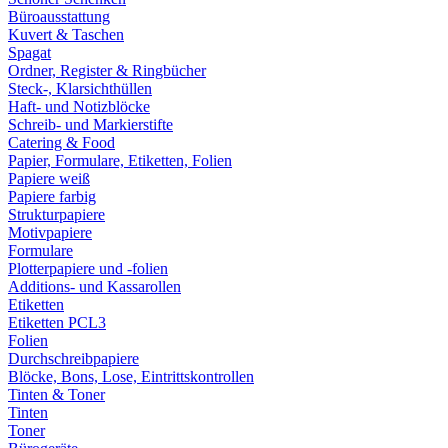
Büroausstattung
Kuvert & Taschen
Spagat
Ordner, Register & Ringbücher
Steck-, Klarsichthüllen
Haft- und Notizblöcke
Schreib- und Markierstifte
Catering & Food
Papier, Formulare, Etiketten, Folien
Papiere weiß
Papiere farbig
Strukturpapiere
Motivpapiere
Formulare
Plotterpapiere und -folien
Additions- und Kassarollen
Etiketten
Etiketten PCL3
Folien
Durchschreibpapiere
Blöcke, Bons, Lose, Eintrittskontrollen
Tinten & Toner
Tinten
Toner