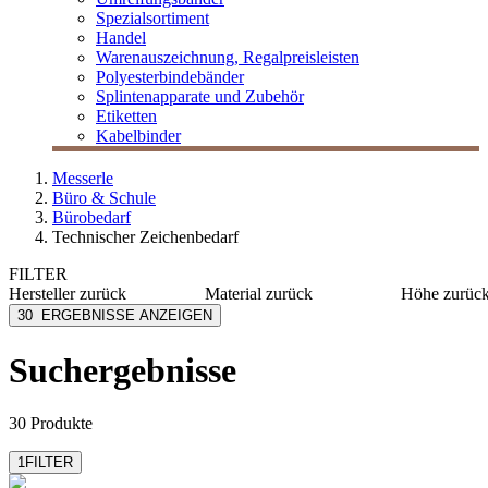
Spezialsortiment
Handel
Warenauszeichnung, Regalpreisleisten
Polyesterbindebänder
Splintenapparate und Zubehör
Etiketten
Kabelbinder
Messerle
Büro & Schule
Bürobedarf
Technischer Zeichenbedarf
FILTER
Hersteller
zurück
Material
zurück
Höhe
zurüc
Alco
Kunststoff
100 mm
30
ERGEBNISSE ANZEIGEN
Aristo
Plexiglas®
130 mm
Folia
Acryl
155 mm
Suchergebnisse
mehr anzeig
MESSERLE
Aluminium
Möbius+Rupert
Polystyrol
mehr anzeigen
mehr anzeigen
30 Produkte
1
FILTER