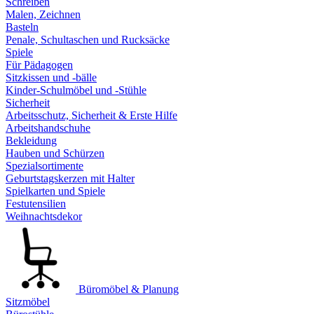
Schreiben
Malen, Zeichnen
Basteln
Penale, Schultaschen und Rucksäcke
Spiele
Für Pädagogen
Sitzkissen und -bälle
Kinder-Schulmöbel und -Stühle
Sicherheit
Arbeitsschutz, Sicherheit & Erste Hilfe
Arbeitshandschuhe
Bekleidung
Hauben und Schürzen
Spezialsortimente
Geburtstagskerzen mit Halter
Spielkarten und Spiele
Festutensilien
Weihnachtsdekor
Büromöbel & Planung
Sitzmöbel