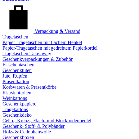
Verpackung & Versand
Tragetaschen
Papier-Tragetaschen mit flachem Henkel
Papier-Tragetaschen mit gedrehtem Papierkordel
Tragetaschen Take-away
Geschenkverpackungen & Zubehör
Flaschentaschen
Geschenktüten
Jute, Rupfen
Präsentkarton
Korbwaren & Präsentkörbe
Klarsichtfolien
Weinkartons
Geschenkpapiere
Tragekartons
Geschenkdeko
Cello-, Kreuz-, Flach- und Blockbodenbeutel
Geschenk- Stoff- & Polybänder
Holz- & Cellophanwolle
Geschenkboxen