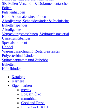
SK-Folien-Versand-, & Dokumententaschen
Folien
Palettenhauben
Hand-Automatenstrechfolien
Abrollgeräte, Schneideständer & Packtische
Etikettenspender
Abrollgeräte
Verpackungsmaschinen, Verbrauchsmaterial
Umreifungsbänder
Spezialsortiment
Handel
Warenauszeichnung, Regalpreisleisten
Polyesterbindebänder
Splintenapparate und Zubehör
Etiketten
Kabelbinder
Kataloge
Karriere
Eigenmarken
me:tex
Logisch Öko
mmmhh...
Cool and Fresh
LOGO & [I´KU]