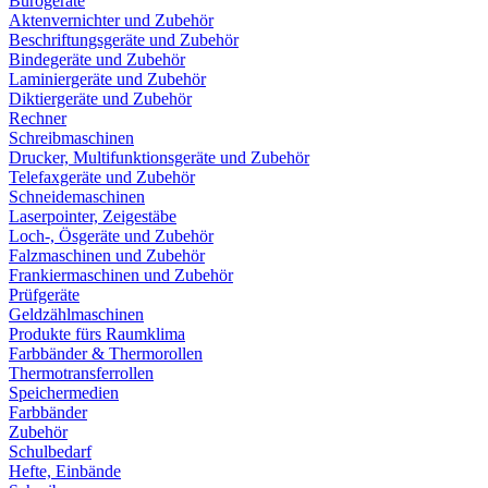
Bürogeräte
Aktenvernichter und Zubehör
Beschriftungsgeräte und Zubehör
Bindegeräte und Zubehör
Laminiergeräte und Zubehör
Diktiergeräte und Zubehör
Rechner
Schreibmaschinen
Drucker, Multifunktionsgeräte und Zubehör
Telefaxgeräte und Zubehör
Schneidemaschinen
Laserpointer, Zeigestäbe
Loch-, Ösgeräte und Zubehör
Falzmaschinen und Zubehör
Frankiermaschinen und Zubehör
Prüfgeräte
Geldzählmaschinen
Produkte fürs Raumklima
Farbbänder & Thermorollen
Thermotransferrollen
Speichermedien
Farbbänder
Zubehör
Schulbedarf
Hefte, Einbände