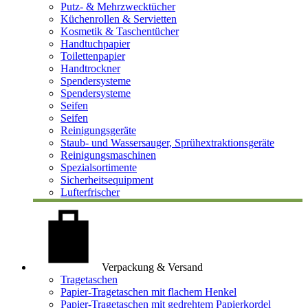
Putz- & Mehrzwecktücher
Küchenrollen & Servietten
Kosmetik & Taschentücher
Handtuchpapier
Toilettenpapier
Handtrockner
Spendersysteme
Spendersysteme
Seifen
Seifen
Reinigungsgeräte
Staub- und Wassersauger, Sprühextraktionsgeräte
Reinigungsmaschinen
Spezialsortimente
Sicherheitsequipment
Lufterfrischer
Verpackung & Versand
Tragetaschen
Papier-Tragetaschen mit flachem Henkel
Papier-Tragetaschen mit gedrehtem Papierkordel