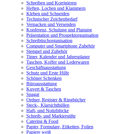
Schreiben und Korrigieren
Heften, Lochen und Klammern
Kleben und Schneiden
Technischer Zeichenbedarf
Verpacken und Versenden
Konferenz, Schulung und Planung
Präsentation und Prospektorganisation
Schreibtischorganisation
Computer und Smartphone Zubehör
Stempel und Zubehör
Timer, Kalender und Jahresplaner
Taschen, Koffer und Lederwaren
Geschäftsausstattung
Schutz und Erste Hilfe
Schöner Schenken
Büroausstattung
Kuvert & Taschen
Spagat
Ordner, Register & Ringbücher
Steck-, Klarsichthüllen
Haft- und Notizblöcke
Schreib- und Markierstifte
Catering & Food
Papier, Formulare, Etiketten, Folien
Papiere weiß