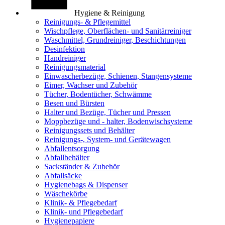
Hygiene & Reinigung
Reinigungs- & Pflegemittel
Wischpflege, Oberflächen- und Sanitärreiniger
Waschmittel, Grundreiniger, Beschichtungen
Desinfektion
Handreiniger
Reinigungsmaterial
Einwascherbezüge, Schienen, Stangensysteme
Eimer, Wachser und Zubehör
Tücher, Bodentücher, Schwämme
Besen und Bürsten
Halter und Bezüge, Tücher und Pressen
Moppbezüge und - halter, Bodenwischsysteme
Reinigungssets und Behälter
Reinigungs-, System- und Gerätewagen
Abfallentsorgung
Abfallbehälter
Sackständer & Zubehör
Abfallsäcke
Hygienebags & Dispenser
Wäschekörbe
Klinik- & Pflegebedarf
Klinik- und Pflegebedarf
Hygienepapiere