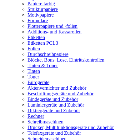
Papiere farbig
Strukturpapiere
Motivpapiere
Formulare
Plotterpapiere und -folien
Additions- und Kassarollen
Etiketten
Etiketten PCL3
Folien
Durchschreibpapiere
Blöcke, Bons, Lose, Eintrittskontrollen
Tinten & Toner
Tinten
Toner
Bürogeräte
Aktenvernichter und Zubehör
Beschriftungsgeräte und Zubehör
Bindegeräte und Zubehör
Laminiergeräte und Zubehör
Diktiergeräte und Zubehör
Rechner
Schreibmaschinen
Drucker, Multifunktionsgeräte und Zubehör
Telefaxgeräte und Zubehör
Schneidemaschinen