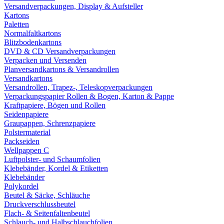
Versandverpackungen, Display & Aufsteller
Kartons
Paletten
Normalfaltkartons
Blitzbodenkartons
DVD & CD Versandverpackungen
Verpacken und Versenden
Planversandkartons & Versandrollen
Versandkartons
Versandrollen, Trapez-, Teleskopverpackungen
Verpackungspapier Rollen & Bogen, Karton & Pappe
Kraftpapiere, Bögen und Rollen
Seidenpapiere
Graupappen, Schrenzpapiere
Polstermaterial
Packseiden
Wellpappen C
Luftpolster- und Schaumfolien
Klebebänder, Kordel & Etiketten
Klebebänder
Polykordel
Beutel & Säcke, Schläuche
Druckverschlussbeutel
Flach- & Seitenfaltenbeutel
Schlauch- und Halbschlauchfolien