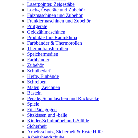
Laserpointer, Zeigestäbe
Loch-, Ösgeräte und Zubehör
Falzmaschinen und Zubehör
Frankiermaschinen und Zubehör
Prüfgeräte
Geldzählmaschinen
Produkte fürs Raumklima
Farbbänder & Thermorollen
Thermotransferrollen
Speichermedien
Farbbänder
Zubehör
Schulbedarf
Hefte, Einbände
Schreiben
Malen, Zeichnen
Basteln
Penale, Schultaschen und Rucksäcke
Spiele
Für Pädagogen
Sitzkissen und -bälle
Kinder-Schulmöbel und -Stühle
Sicherheit
Arbeitsschutz, Sicherheit & Erste Hilfe
Arbeitshandschuhe