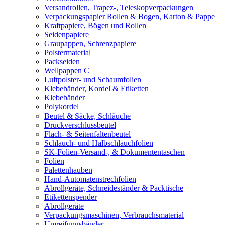
Versandrollen, Trapez-, Teleskopverpackungen
Verpackungspapier Rollen & Bogen, Karton & Pappe
Kraftpapiere, Bögen und Rollen
Seidenpapiere
Graupappen, Schrenzpapiere
Polstermaterial
Packseiden
Wellpappen C
Luftpolster- und Schaumfolien
Klebebänder, Kordel & Etiketten
Klebebänder
Polykordel
Beutel & Säcke, Schläuche
Druckverschlussbeutel
Flach- & Seitenfaltenbeutel
Schlauch- und Halbschlauchfolien
SK-Folien-Versand-, & Dokumententaschen
Folien
Palettenhauben
Hand-Automatenstrechfolien
Abrollgeräte, Schneideständer & Packtische
Etikettenspender
Abrollgeräte
Verpackungsmaschinen, Verbrauchsmaterial
Umreifungsbänder