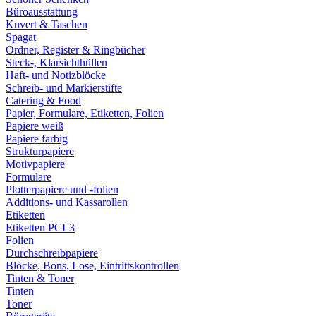
Büroausstattung
Kuvert & Taschen
Spagat
Ordner, Register & Ringbücher
Steck-, Klarsichthüllen
Haft- und Notizblöcke
Schreib- und Markierstifte
Catering & Food
Papier, Formulare, Etiketten, Folien
Papiere weiß
Papiere farbig
Strukturpapiere
Motivpapiere
Formulare
Plotterpapiere und -folien
Additions- und Kassarollen
Etiketten
Etiketten PCL3
Folien
Durchschreibpapiere
Blöcke, Bons, Lose, Eintrittskontrollen
Tinten & Toner
Tinten
Toner