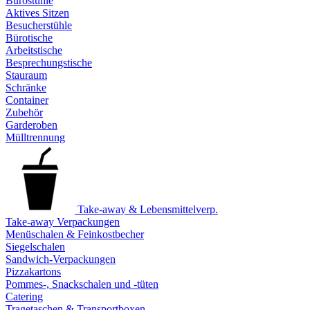
Bürostühle
Aktives Sitzen
Besucherstühle
Bürotische
Arbeitstische
Besprechungstische
Stauraum
Schränke
Container
Zubehör
Garderoben
Mülltrennung
Take-away & Lebensmittelverp.
Take-away Verpackungen
Menüschalen & Feinkostbecher
Siegelschalen
Sandwich-Verpackungen
Pizzakartons
Pommes-, Snackschalen und -tüten
Catering
Tragetaschen & Transportboxen