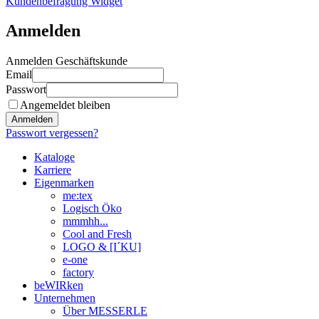
Kundenbefragung Widget
Anmelden
Anmelden Geschäftskunde
Email
Passwort
Angemeldet bleiben
Anmelden
Passwort vergessen?
Kataloge
Karriere
Eigenmarken
me:tex
Logisch Öko
mmmhh...
Cool and Fresh
LOGO & [I´KU]
e-one
factory
beWIRken
Unternehmen
Über MESSERLE