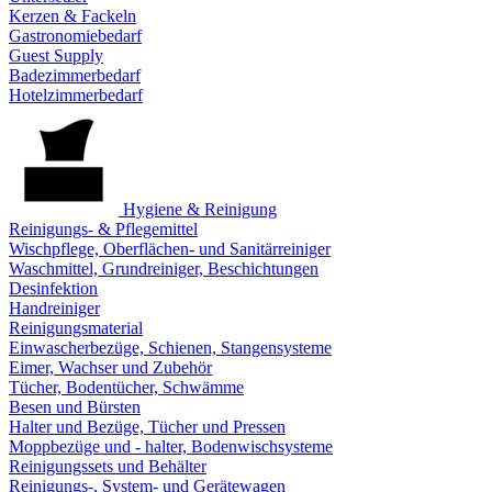
Kerzen & Fackeln
Gastronomiebedarf
Guest Supply
Badezimmerbedarf
Hotelzimmerbedarf
Hygiene & Reinigung
Reinigungs- & Pflegemittel
Wischpflege, Oberflächen- und Sanitärreiniger
Waschmittel, Grundreiniger, Beschichtungen
Desinfektion
Handreiniger
Reinigungsmaterial
Einwascherbezüge, Schienen, Stangensysteme
Eimer, Wachser und Zubehör
Tücher, Bodentücher, Schwämme
Besen und Bürsten
Halter und Bezüge, Tücher und Pressen
Moppbezüge und - halter, Bodenwischsysteme
Reinigungssets und Behälter
Reinigungs-, System- und Gerätewagen