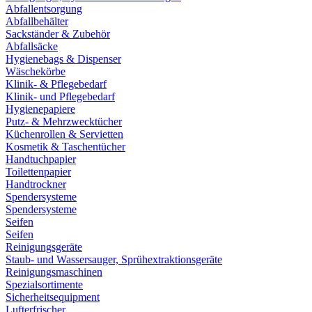
Abfallentsorgung
Abfallbehälter
Sackständer & Zubehör
Abfallsäcke
Hygienebags & Dispenser
Wäschekörbe
Klinik- & Pflegebedarf
Klinik- und Pflegebedarf
Hygienepapiere
Putz- & Mehrzwecktücher
Küchenrollen & Servietten
Kosmetik & Taschentücher
Handtuchpapier
Toilettenpapier
Handtrockner
Spendersysteme
Spendersysteme
Seifen
Seifen
Reinigungsgeräte
Staub- und Wassersauger, Sprühextraktionsgeräte
Reinigungsmaschinen
Spezialsortimente
Sicherheitsequipment
Lufterfrischer