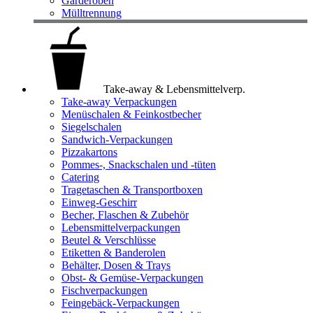
Garderoben
Mülltrennung
Take-away & Lebensmittelverp.
Take-away Verpackungen
Menüschalen & Feinkostbecher
Siegelschalen
Sandwich-Verpackungen
Pizzakartons
Pommes-, Snackschalen und -tüten
Catering
Tragetaschen & Transportboxen
Einweg-Geschirr
Becher, Flaschen & Zubehör
Lebensmittelverpackungen
Beutel & Verschlüsse
Etiketten & Banderolen
Behälter, Dosen & Trays
Obst- & Gemüse-Verpackungen
Fischverpackungen
Feingebäck-Verpackungen