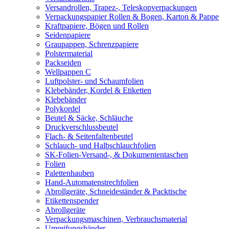
Versandrollen, Trapez-, Teleskopverpackungen
Verpackungspapier Rollen & Bogen, Karton & Pappe
Kraftpapiere, Bögen und Rollen
Seidenpapiere
Graupappen, Schrenzpapiere
Polstermaterial
Packseiden
Wellpappen C
Luftpolster- und Schaumfolien
Klebebänder, Kordel & Etiketten
Klebebänder
Polykordel
Beutel & Säcke, Schläuche
Druckverschlussbeutel
Flach- & Seitenfaltenbeutel
Schlauch- und Halbschlauchfolien
SK-Folien-Versand-, & Dokumententaschen
Folien
Palettenhauben
Hand-Automatenstrechfolien
Abrollgeräte, Schneideständer & Packtische
Etikettenspender
Abrollgeräte
Verpackungsmaschinen, Verbrauchsmaterial
Umreifungsbänder