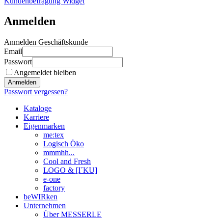
Kundenbefragung Widget
Anmelden
Anmelden Geschäftskunde
Email
Passwort
Angemeldet bleiben
Anmelden
Passwort vergessen?
Kataloge
Karriere
Eigenmarken
me:tex
Logisch Öko
mmmhh...
Cool and Fresh
LOGO & [I´KU]
e-one
factory
beWIRken
Unternehmen
Über MESSERLE