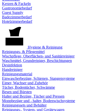
Kerzen & Fackeln
Gastronomiebedarf
Guest Supply
Badezimmerbedarf
Hotelzimmerbedarf
Hygiene & Reinigung
Reinigungs- & Pflegemittel
Wischpflege, Oberflächen- und Sanitärreiniger
Waschmittel, Grundreiniger, Beschichtungen
Desinfektion
Handreiniger
Reinigungsmaterial
Einwascherbezüge, Schienen, Stangensysteme
Eimer, Wachser und Zubehör
Tücher, Bodentücher, Schwämme
Besen und Bürsten
Halter und Bezüge, Tücher und Pressen
Moppbezüge und - halter, Bodenwischsysteme
Reinigungssets und Behälter
Reinigungs-, System- und Gerätewagen