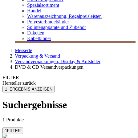
Spezialsortiment
Handel
Warenauszeichnung, Regalpreisleisten
Polyesterbindebänder
Splintenapparate und Zubehör
Etiketten
Kabelbinder
Messerle
Verpackung & Versand
Versandverpackungen, Display & Aufsteller
DVD & CD Versandverpackungen
FILTER
Hersteller
zurück
ColomPac
1
ERGEBNIS ANZEIGEN
Suchergebnisse
1 Produkte
1
FILTER