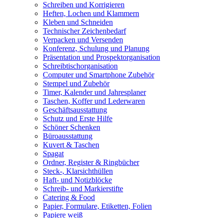
Schreiben und Korrigieren
Heften, Lochen und Klammern
Kleben und Schneiden
Technischer Zeichenbedarf
Verpacken und Versenden
Konferenz, Schulung und Planung
Präsentation und Prospektorganisation
Schreibtischorganisation
Computer und Smartphone Zubehör
Stempel und Zubehör
Timer, Kalender und Jahresplaner
Taschen, Koffer und Lederwaren
Geschäftsausstattung
Schutz und Erste Hilfe
Schöner Schenken
Büroausstattung
Kuvert & Taschen
Spagat
Ordner, Register & Ringbücher
Steck-, Klarsichthüllen
Haft- und Notizblöcke
Schreib- und Markierstifte
Catering & Food
Papier, Formulare, Etiketten, Folien
Papiere weiß