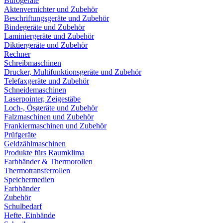
Bürogeräte
Aktenvernichter und Zubehör
Beschriftungsgeräte und Zubehör
Bindegeräte und Zubehör
Laminiergeräte und Zubehör
Diktiergeräte und Zubehör
Rechner
Schreibmaschinen
Drucker, Multifunktionsgeräte und Zubehör
Telefaxgeräte und Zubehör
Schneidemaschinen
Laserpointer, Zeigestäbe
Loch-, Ösgeräte und Zubehör
Falzmaschinen und Zubehör
Frankiermaschinen und Zubehör
Prüfgeräte
Geldzählmaschinen
Produkte fürs Raumklima
Farbbänder & Thermorollen
Thermotransferrollen
Speichermedien
Farbbänder
Zubehör
Schulbedarf
Hefte, Einbände