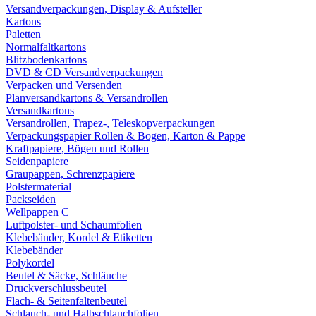
Versandverpackungen, Display & Aufsteller
Kartons
Paletten
Normalfaltkartons
Blitzbodenkartons
DVD & CD Versandverpackungen
Verpacken und Versenden
Planversandkartons & Versandrollen
Versandkartons
Versandrollen, Trapez-, Teleskopverpackungen
Verpackungspapier Rollen & Bogen, Karton & Pappe
Kraftpapiere, Bögen und Rollen
Seidenpapiere
Graupappen, Schrenzpapiere
Polstermaterial
Packseiden
Wellpappen C
Luftpolster- und Schaumfolien
Klebebänder, Kordel & Etiketten
Klebebänder
Polykordel
Beutel & Säcke, Schläuche
Druckverschlussbeutel
Flach- & Seitenfaltenbeutel
Schlauch- und Halbschlauchfolien