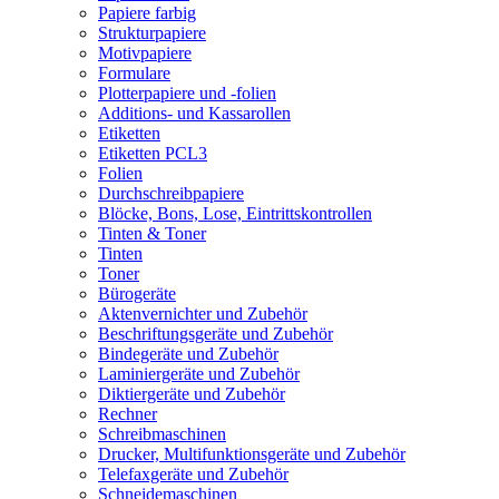
Papiere farbig
Strukturpapiere
Motivpapiere
Formulare
Plotterpapiere und -folien
Additions- und Kassarollen
Etiketten
Etiketten PCL3
Folien
Durchschreibpapiere
Blöcke, Bons, Lose, Eintrittskontrollen
Tinten & Toner
Tinten
Toner
Bürogeräte
Aktenvernichter und Zubehör
Beschriftungsgeräte und Zubehör
Bindegeräte und Zubehör
Laminiergeräte und Zubehör
Diktiergeräte und Zubehör
Rechner
Schreibmaschinen
Drucker, Multifunktionsgeräte und Zubehör
Telefaxgeräte und Zubehör
Schneidemaschinen