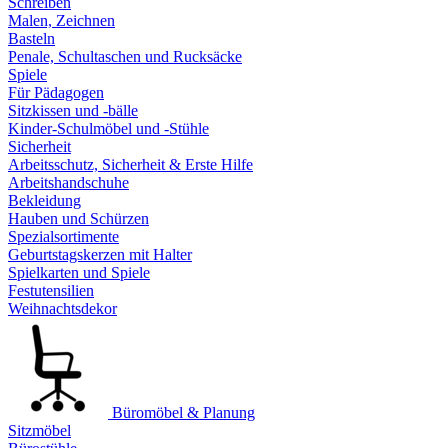
Schreiben
Malen, Zeichnen
Basteln
Penale, Schultaschen und Rucksäcke
Spiele
Für Pädagogen
Sitzkissen und -bälle
Kinder-Schulmöbel und -Stühle
Sicherheit
Arbeitsschutz, Sicherheit & Erste Hilfe
Arbeitshandschuhe
Bekleidung
Hauben und Schürzen
Spezialsortimente
Geburtstagskerzen mit Halter
Spielkarten und Spiele
Festutensilien
Weihnachtsdekor
Büromöbel & Planung
Sitzmöbel