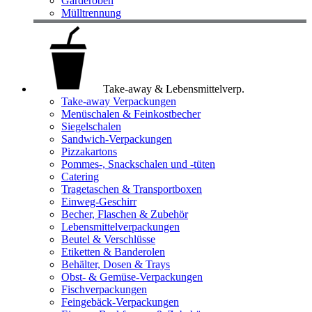
Garderoben
Mülltrennung
Take-away & Lebensmittelverp.
Take-away Verpackungen
Menüschalen & Feinkostbecher
Siegelschalen
Sandwich-Verpackungen
Pizzakartons
Pommes-, Snackschalen und -tüten
Catering
Tragetaschen & Transportboxen
Einweg-Geschirr
Becher, Flaschen & Zubehör
Lebensmittelverpackungen
Beutel & Verschlüsse
Etiketten & Banderolen
Behälter, Dosen & Trays
Obst- & Gemüse-Verpackungen
Fischverpackungen
Feingebäck-Verpackungen