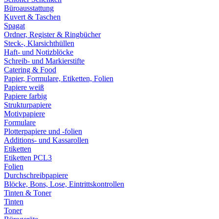
Büroausstattung
Kuvert & Taschen
Spagat
Ordner, Register & Ringbücher
Steck-, Klarsichthüllen
Haft- und Notizblöcke
Schreib- und Markierstifte
Catering & Food
Papier, Formulare, Etiketten, Folien
Papiere weiß
Papiere farbig
Strukturpapiere
Motivpapiere
Formulare
Plotterpapiere und -folien
Additions- und Kassarollen
Etiketten
Etiketten PCL3
Folien
Durchschreibpapiere
Blöcke, Bons, Lose, Eintrittskontrollen
Tinten & Toner
Tinten
Toner