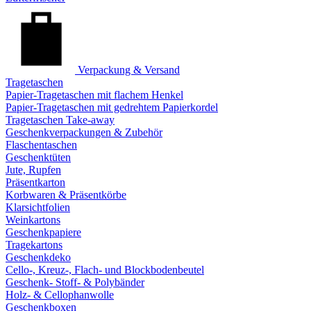
Verpackung & Versand
Tragetaschen
Papier-Tragetaschen mit flachem Henkel
Papier-Tragetaschen mit gedrehtem Papierkordel
Tragetaschen Take-away
Geschenkverpackungen & Zubehör
Flaschentaschen
Geschenktüten
Jute, Rupfen
Präsentkarton
Korbwaren & Präsentkörbe
Klarsichtfolien
Weinkartons
Geschenkpapiere
Tragekartons
Geschenkdeko
Cello-, Kreuz-, Flach- und Blockbodenbeutel
Geschenk- Stoff- & Polybänder
Holz- & Cellophanwolle
Geschenkboxen