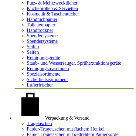
Putz- & Mehrzwecktücher
Küchenrollen & Servietten
Kosmetik & Taschentücher
Handtuchpapier
Toilettenpapier
Handtrockner
Spendersysteme
Spendersysteme
Seifen
Seifen
Reinigungsgeräte
Staub- und Wassersauger, Sprühextraktionsgeräte
Reinigungsmaschinen
Spezialsortimente
Sicherheitsequipment
Lufterfrischer
Verpackung & Versand
Tragetaschen
Papier-Tragetaschen mit flachem Henkel
Papier-Tragetaschen mit gedrehtem Papierkordel