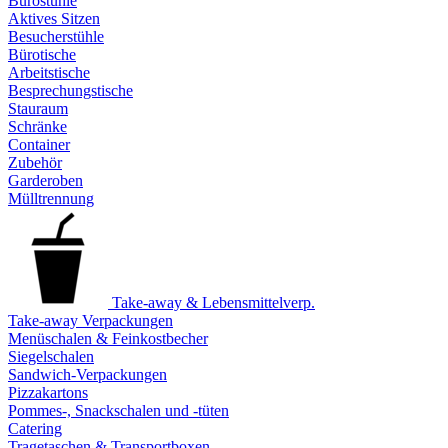
Bürostühle
Aktives Sitzen
Besucherstühle
Bürotische
Arbeitstische
Besprechungstische
Stauraum
Schränke
Container
Zubehör
Garderoben
Mülltrennung
Take-away & Lebensmittelverp.
Take-away Verpackungen
Menüschalen & Feinkostbecher
Siegelschalen
Sandwich-Verpackungen
Pizzakartons
Pommes-, Snackschalen und -tüten
Catering
Tragetaschen & Transportboxen