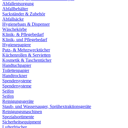
Abfallentsorgung
Abfallbehälter
Sackständer & Zubehör
Abfallsäcke
Hygienebags & Dispenser
Wäschekörbe
Klinik- & Pflegebedarf
Klinik- und Pflegebedarf
Hygienepapiere
Putz- & Mehrzwecktücher
Küchenrollen & Servietten
Kosmetik & Taschentücher
Handtuchpapier
Toilettenpapier
Handtrockner
Spendersysteme
Spendersysteme
Seifen
Seifen
Reinigungsgeräte
Staub- und Wassersauger, Sprühextraktionsgeräte
Reinigungsmaschinen
Spezialsortimente
Sicherheitsequipment
Lufterfrischer