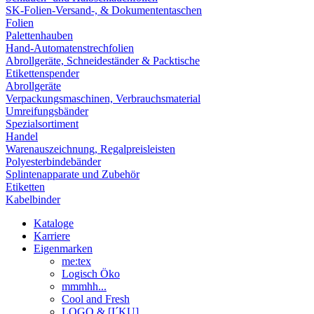
SK-Folien-Versand-, & Dokumententaschen
Folien
Palettenhauben
Hand-Automatenstrechfolien
Abrollgeräte, Schneideständer & Packtische
Etikettenspender
Abrollgeräte
Verpackungsmaschinen, Verbrauchsmaterial
Umreifungsbänder
Spezialsortiment
Handel
Warenauszeichnung, Regalpreisleisten
Polyesterbindebänder
Splintenapparate und Zubehör
Etiketten
Kabelbinder
Kataloge
Karriere
Eigenmarken
me:tex
Logisch Öko
mmmhh...
Cool and Fresh
LOGO & [I´KU]