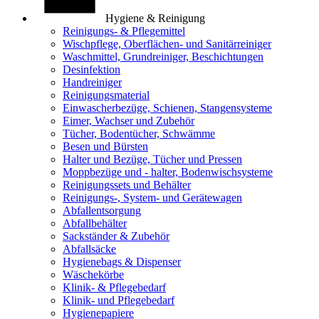
Hygiene & Reinigung
Reinigungs- & Pflegemittel
Wischpflege, Oberflächen- und Sanitärreiniger
Waschmittel, Grundreiniger, Beschichtungen
Desinfektion
Handreiniger
Reinigungsmaterial
Einwascherbezüge, Schienen, Stangensysteme
Eimer, Wachser und Zubehör
Tücher, Bodentücher, Schwämme
Besen und Bürsten
Halter und Bezüge, Tücher und Pressen
Moppbezüge und - halter, Bodenwischsysteme
Reinigungssets und Behälter
Reinigungs-, System- und Gerätewagen
Abfallentsorgung
Abfallbehälter
Sackständer & Zubehör
Abfallsäcke
Hygienebags & Dispenser
Wäschekörbe
Klinik- & Pflegebedarf
Klinik- und Pflegebedarf
Hygienepapiere