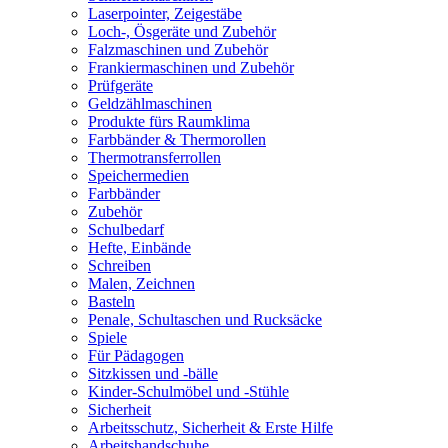
Laserpointer, Zeigestäbe
Loch-, Ösgeräte und Zubehör
Falzmaschinen und Zubehör
Frankiermaschinen und Zubehör
Prüfgeräte
Geldzählmaschinen
Produkte fürs Raumklima
Farbbänder & Thermorollen
Thermotransferrollen
Speichermedien
Farbbänder
Zubehör
Schulbedarf
Hefte, Einbände
Schreiben
Malen, Zeichnen
Basteln
Penale, Schultaschen und Rucksäcke
Spiele
Für Pädagogen
Sitzkissen und -bälle
Kinder-Schulmöbel und -Stühle
Sicherheit
Arbeitsschutz, Sicherheit & Erste Hilfe
Arbeitshandschuhe