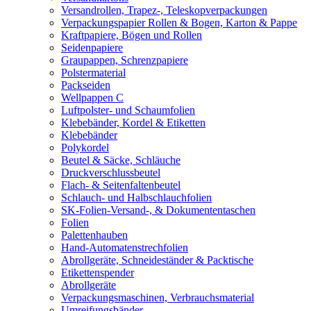
Versandrollen, Trapez-, Teleskopverpackungen
Verpackungspapier Rollen & Bogen, Karton & Pappe
Kraftpapiere, Bögen und Rollen
Seidenpapiere
Graupappen, Schrenzpapiere
Polstermaterial
Packseiden
Wellpappen C
Luftpolster- und Schaumfolien
Klebebänder, Kordel & Etiketten
Klebebänder
Polykordel
Beutel & Säcke, Schläuche
Druckverschlussbeutel
Flach- & Seitenfaltenbeutel
Schlauch- und Halbschlauchfolien
SK-Folien-Versand-, & Dokumententaschen
Folien
Palettenhauben
Hand-Automatenstrechfolien
Abrollgeräte, Schneideständer & Packtische
Etikettenspender
Abrollgeräte
Verpackungsmaschinen, Verbrauchsmaterial
Umreifungsbänder