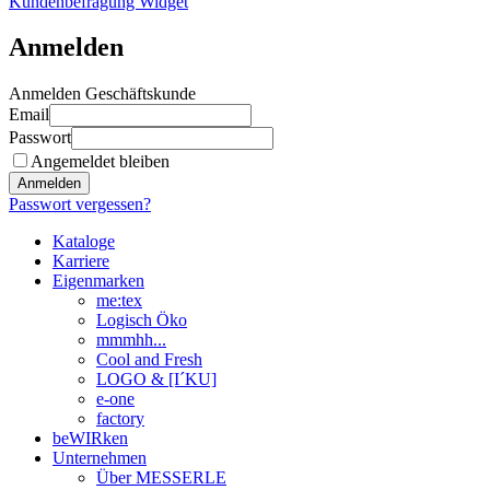
Kundenbefragung Widget
Anmelden
Anmelden Geschäftskunde
Email
Passwort
Angemeldet bleiben
Anmelden
Passwort vergessen?
Kataloge
Karriere
Eigenmarken
me:tex
Logisch Öko
mmmhh...
Cool and Fresh
LOGO & [I´KU]
e-one
factory
beWIRken
Unternehmen
Über MESSERLE