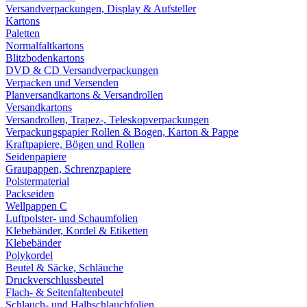
Versandverpackungen, Display & Aufsteller
Kartons
Paletten
Normalfaltkartons
Blitzbodenkartons
DVD & CD Versandverpackungen
Verpacken und Versenden
Planversandkartons & Versandrollen
Versandkartons
Versandrollen, Trapez-, Teleskopverpackungen
Verpackungspapier Rollen & Bogen, Karton & Pappe
Kraftpapiere, Bögen und Rollen
Seidenpapiere
Graupappen, Schrenzpapiere
Polstermaterial
Packseiden
Wellpappen C
Luftpolster- und Schaumfolien
Klebebänder, Kordel & Etiketten
Klebebänder
Polykordel
Beutel & Säcke, Schläuche
Druckverschlussbeutel
Flach- & Seitenfaltenbeutel
Schlauch- und Halbschlauchfolien