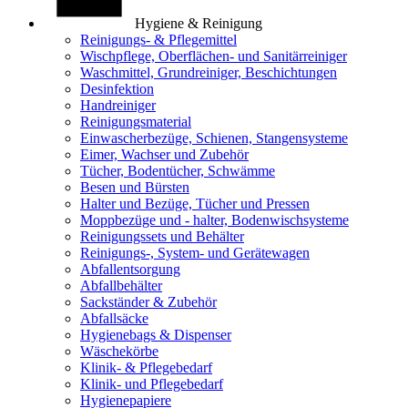
Hygiene & Reinigung
Reinigungs- & Pflegemittel
Wischpflege, Oberflächen- und Sanitärreiniger
Waschmittel, Grundreiniger, Beschichtungen
Desinfektion
Handreiniger
Reinigungsmaterial
Einwascherbezüge, Schienen, Stangensysteme
Eimer, Wachser und Zubehör
Tücher, Bodentücher, Schwämme
Besen und Bürsten
Halter und Bezüge, Tücher und Pressen
Moppbezüge und - halter, Bodenwischsysteme
Reinigungssets und Behälter
Reinigungs-, System- und Gerätewagen
Abfallentsorgung
Abfallbehälter
Sackständer & Zubehör
Abfallsäcke
Hygienebags & Dispenser
Wäschekörbe
Klinik- & Pflegebedarf
Klinik- und Pflegebedarf
Hygienepapiere