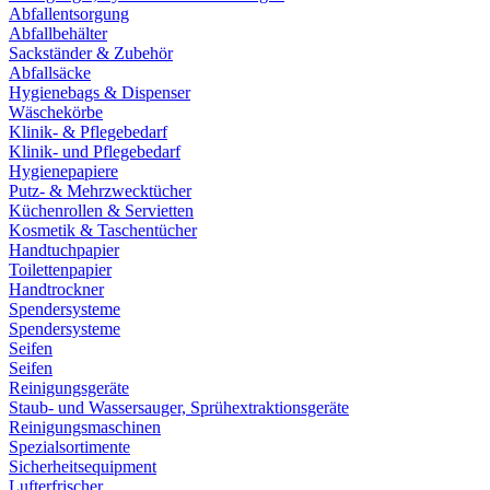
Abfallentsorgung
Abfallbehälter
Sackständer & Zubehör
Abfallsäcke
Hygienebags & Dispenser
Wäschekörbe
Klinik- & Pflegebedarf
Klinik- und Pflegebedarf
Hygienepapiere
Putz- & Mehrzwecktücher
Küchenrollen & Servietten
Kosmetik & Taschentücher
Handtuchpapier
Toilettenpapier
Handtrockner
Spendersysteme
Spendersysteme
Seifen
Seifen
Reinigungsgeräte
Staub- und Wassersauger, Sprühextraktionsgeräte
Reinigungsmaschinen
Spezialsortimente
Sicherheitsequipment
Lufterfrischer