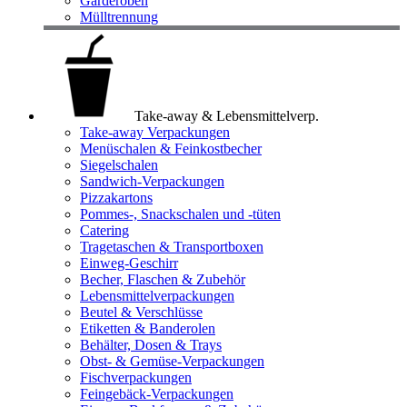
Garderoben
Mülltrennung
Take-away & Lebensmittelverp.
Take-away Verpackungen
Menüschalen & Feinkostbecher
Siegelschalen
Sandwich-Verpackungen
Pizzakartons
Pommes-, Snackschalen und -tüten
Catering
Tragetaschen & Transportboxen
Einweg-Geschirr
Becher, Flaschen & Zubehör
Lebensmittelverpackungen
Beutel & Verschlüsse
Etiketten & Banderolen
Behälter, Dosen & Trays
Obst- & Gemüse-Verpackungen
Fischverpackungen
Feingebäck-Verpackungen