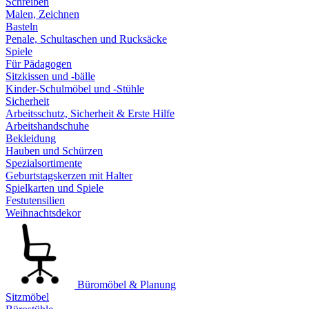
Schreiben
Malen, Zeichnen
Basteln
Penale, Schultaschen und Rucksäcke
Spiele
Für Pädagogen
Sitzkissen und -bälle
Kinder-Schulmöbel und -Stühle
Sicherheit
Arbeitsschutz, Sicherheit & Erste Hilfe
Arbeitshandschuhe
Bekleidung
Hauben und Schürzen
Spezialsortimente
Geburtstagskerzen mit Halter
Spielkarten und Spiele
Festutensilien
Weihnachtsdekor
Büromöbel & Planung
Sitzmöbel