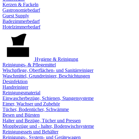
Kerzen & Fackeln
Gastronomiebedarf
Guest Supply
Badezimmerbedarf
Hotelzimmerbedarf
Hygiene & Reinigung
Reinigungs- & Pflegemittel
Wischpflege, Oberflächen- und Sanitärreiniger
Waschmittel, Grundreiniger, Beschichtungen
Desinfektion
Handreiniger
Reinigungsmaterial
Einwascherbezüge, Schienen, Stangensysteme
Eimer, Wachser und Zubehör
Tücher, Bodentücher, Schwämme
Besen und Bürsten
Halter und Bezüge, Tücher und Pressen
Moppbezüge und - halter, Bodenwischsysteme
Reinigungssets und Behälter
Reinigungs-, System- und Gerätewagen