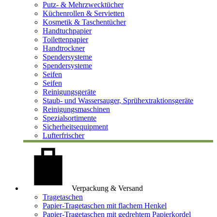
Putz- & Mehrzwecktücher
Küchenrollen & Servietten
Kosmetik & Taschentücher
Handtuchpapier
Toilettenpapier
Handtrockner
Spendersysteme
Spendersysteme
Seifen
Seifen
Reinigungsgeräte
Staub- und Wassersauger, Sprühextraktionsgeräte
Reinigungsmaschinen
Spezialsortimente
Sicherheitsequipment
Lufterfrischer
Verpackung & Versand
Tragetaschen
Papier-Tragetaschen mit flachem Henkel
Papier-Tragetaschen mit gedrehtem Papierkordel