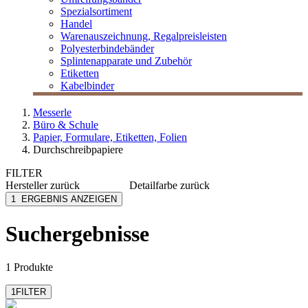
Spezialsortiment
Handel
Warenauszeichnung, Regalpreisleisten
Polyesterbindebänder
Splintenapparate und Zubehör
Etiketten
Kabelbinder
Messerle
Büro & Schule
Papier, Formulare, Etiketten, Folien
Durchschreibpapiere
FILTER
Hersteller
zurück
Detailfarbe
zurück
Rank Xerox
pink/weiß/gelb
1
ERGEBNIS ANZEIGEN
weiß/gelb
Suchergebnisse
1 Produkte
1
FILTER