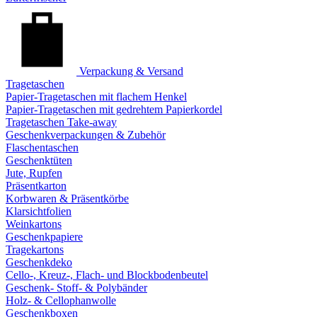
Verpackung & Versand
Tragetaschen
Papier-Tragetaschen mit flachem Henkel
Papier-Tragetaschen mit gedrehtem Papierkordel
Tragetaschen Take-away
Geschenkverpackungen & Zubehör
Flaschentaschen
Geschenktüten
Jute, Rupfen
Präsentkarton
Korbwaren & Präsentkörbe
Klarsichtfolien
Weinkartons
Geschenkpapiere
Tragekartons
Geschenkdeko
Cello-, Kreuz-, Flach- und Blockbodenbeutel
Geschenk- Stoff- & Polybänder
Holz- & Cellophanwolle
Geschenkboxen