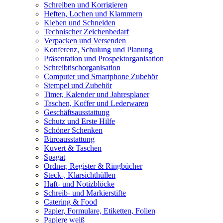
Schreiben und Korrigieren
Heften, Lochen und Klammern
Kleben und Schneiden
Technischer Zeichenbedarf
Verpacken und Versenden
Konferenz, Schulung und Planung
Präsentation und Prospektorganisation
Schreibtischorganisation
Computer und Smartphone Zubehör
Stempel und Zubehör
Timer, Kalender und Jahresplaner
Taschen, Koffer und Lederwaren
Geschäftsausstattung
Schutz und Erste Hilfe
Schöner Schenken
Büroausstattung
Kuvert & Taschen
Spagat
Ordner, Register & Ringbücher
Steck-, Klarsichthüllen
Haft- und Notizblöcke
Schreib- und Markierstifte
Catering & Food
Papier, Formulare, Etiketten, Folien
Papiere weiß