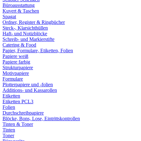
Büroausstattung
Kuvert & Taschen
Spagat
Ordner, Register & Ringbücher
Steck-, Klarsichthüllen
Haft- und Notizblöcke
Schreib- und Markierstifte
Catering & Food
Papier, Formulare, Etiketten, Folien
Papiere weiß
Papiere farbig
Strukturpapiere
Motivpapiere
Formulare
Plotterpapiere und -folien
Additions- und Kassarollen
Etiketten
Etiketten PCL3
Folien
Durchschreibpapiere
Blöcke, Bons, Lose, Eintrittskontrollen
Tinten & Toner
Tinten
Toner