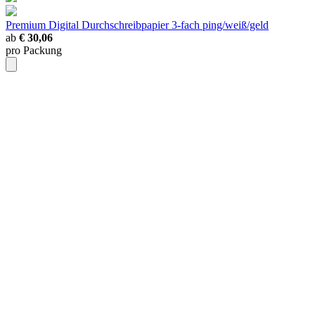
Premium Digital Durchschreibpapier
3-fach ping/weiß/geld
ab
€ 30,06
pro Packung