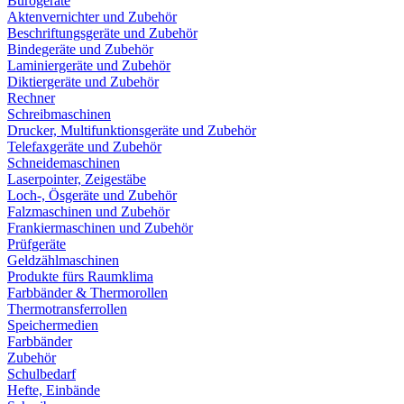
Bürogeräte
Aktenvernichter und Zubehör
Beschriftungsgeräte und Zubehör
Bindegeräte und Zubehör
Laminiergeräte und Zubehör
Diktiergeräte und Zubehör
Rechner
Schreibmaschinen
Drucker, Multifunktionsgeräte und Zubehör
Telefaxgeräte und Zubehör
Schneidemaschinen
Laserpointer, Zeigestäbe
Loch-, Ösgeräte und Zubehör
Falzmaschinen und Zubehör
Frankiermaschinen und Zubehör
Prüfgeräte
Geldzählmaschinen
Produkte fürs Raumklima
Farbbänder & Thermorollen
Thermotransferrollen
Speichermedien
Farbbänder
Zubehör
Schulbedarf
Hefte, Einbände