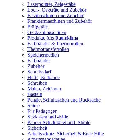
Laserpointer, Zeigestäbe
Loch-, Ösgeräte und Zubehör
Falzmaschinen und Zubehör
Frankiermaschinen und Zubehör
Prüfgeräte
Geldzählmaschinen
Produkte fürs Raumklima
Farbbänder & Thermorollen
Thermotransferrollen
Speichermedien
Farbbänder
Zubehör
Schulbedarf
Hefte, Einbände
Schreiben
Malen, Zeichnen
Basteln
Penale, Schultaschen und Rucksäcke
Spiele
Für Pädagogen
Sitzkissen und -bälle
Kinder-Schulmöbel und -Stühle
Sicherheit
Arbeitsschutz, Sicherheit & Erste Hilfe
Arbeitshandschuhe