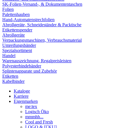
SK-Folien-Versand-, & Dokumententaschen
Folien
Palettenhauben
Hand-Automatenstrechfolien
Abrollgeräte, Schneideständer & Packtische
Etikettenspender
Abrollgeräte
Verpackungsmaschinen, Verbrauchsmaterial
Umreifungsbänder
Spezialsortiment
Handel
Warenauszeichnung, Regalpreisleisten
Polyesterbindebänder
Splintenapparate und Zubehör
Etiketten
Kabelbinder
Kataloge
Karriere
Eigenmarken
me:tex
Logisch Öko
mmmhh...
Cool and Fresh
LOGO & [I´KU]