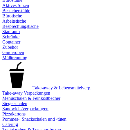
Bürostühle
Aktives Sitzen
Besucherstühle
Bürotische
Arbeitstische
Besprechungstische
Stauraum
Schränke
Container
Zubehör
Garderoben
Mülltrennung
Take-away & Lebensmittelverp.
Take-away Verpackungen
Menüschalen & Feinkostbecher
Siegelschalen
Sandwich-Verpackungen
Pizzakartons
Pommes-, Snackschalen und -tüten
Catering
Tragetaschen & Transportboxen