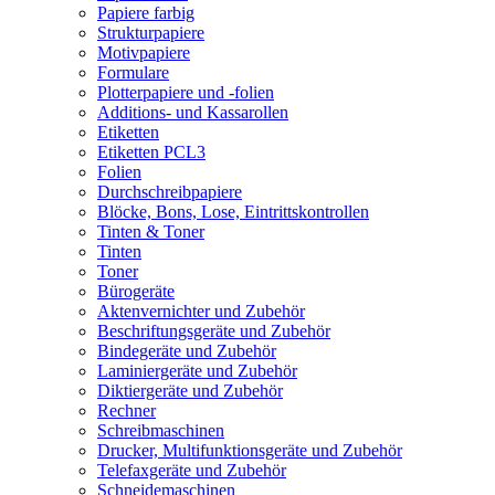
Papiere farbig
Strukturpapiere
Motivpapiere
Formulare
Plotterpapiere und -folien
Additions- und Kassarollen
Etiketten
Etiketten PCL3
Folien
Durchschreibpapiere
Blöcke, Bons, Lose, Eintrittskontrollen
Tinten & Toner
Tinten
Toner
Bürogeräte
Aktenvernichter und Zubehör
Beschriftungsgeräte und Zubehör
Bindegeräte und Zubehör
Laminiergeräte und Zubehör
Diktiergeräte und Zubehör
Rechner
Schreibmaschinen
Drucker, Multifunktionsgeräte und Zubehör
Telefaxgeräte und Zubehör
Schneidemaschinen