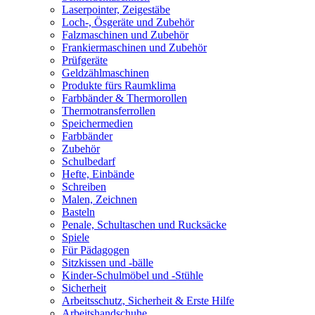
Laserpointer, Zeigestäbe
Loch-, Ösgeräte und Zubehör
Falzmaschinen und Zubehör
Frankiermaschinen und Zubehör
Prüfgeräte
Geldzählmaschinen
Produkte fürs Raumklima
Farbbänder & Thermorollen
Thermotransferrollen
Speichermedien
Farbbänder
Zubehör
Schulbedarf
Hefte, Einbände
Schreiben
Malen, Zeichnen
Basteln
Penale, Schultaschen und Rucksäcke
Spiele
Für Pädagogen
Sitzkissen und -bälle
Kinder-Schulmöbel und -Stühle
Sicherheit
Arbeitsschutz, Sicherheit & Erste Hilfe
Arbeitshandschuhe