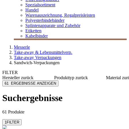
Spezialsortiment
Handel
Warenauszeichnung, Regalpreisleisten
Polyesterbindebänder
Splintenapparate und Zubehör
Etiketten
Kabelbinder
Messerle
Take-away & Lebensmittelverp.
Take-away Verpackungen
Sandwich-Verpackungen
FILTER
Hersteller
zurück
Produkttyp
zurück
Material
zur
Colpac
Faltbox
Karton
61
ERGEBNISSE ANZEIGEN
Duni Meal Service
Klappblister
Papier
Eller FoodPackaging
Tray
Karton/
Suchergebnisse
LOGISCH ÖKO
rPET
MESSERLE
Papier/P
mehr anzeigen
mehr anzeig
61 Produkte
1
FILTER