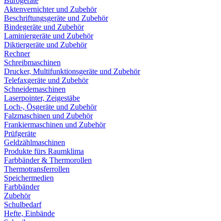
Bürogeräte
Aktenvernichter und Zubehör
Beschriftungsgeräte und Zubehör
Bindegeräte und Zubehör
Laminiergeräte und Zubehör
Diktiergeräte und Zubehör
Rechner
Schreibmaschinen
Drucker, Multifunktionsgeräte und Zubehör
Telefaxgeräte und Zubehör
Schneidemaschinen
Laserpointer, Zeigestäbe
Loch-, Ösgeräte und Zubehör
Falzmaschinen und Zubehör
Frankiermaschinen und Zubehör
Prüfgeräte
Geldzählmaschinen
Produkte fürs Raumklima
Farbbänder & Thermorollen
Thermotransferrollen
Speichermedien
Farbbänder
Zubehör
Schulbedarf
Hefte, Einbände