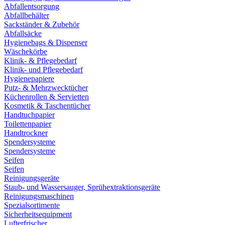
Abfallentsorgung
Abfallbehälter
Sackständer & Zubehör
Abfallsäcke
Hygienebags & Dispenser
Wäschekörbe
Klinik- & Pflegebedarf
Klinik- und Pflegebedarf
Hygienepapiere
Putz- & Mehrzwecktücher
Küchenrollen & Servietten
Kosmetik & Taschentücher
Handtuchpapier
Toilettenpapier
Handtrockner
Spendersysteme
Spendersysteme
Seifen
Seifen
Reinigungsgeräte
Staub- und Wassersauger, Sprühextraktionsgeräte
Reinigungsmaschinen
Spezialsortimente
Sicherheitsequipment
Lufterfrischer