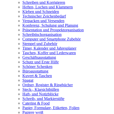
Schreiben und Korrigieren
Heften, Lochen und Klammern
Kleben und Schneiden
Technischer Zeichenbedarf
Verpacken und Versenden
Konferenz, Schulung und Planung
Präsentation und Prospektorganisation
Schreibtischorganisation
Computer und Smartphone Zubehör
Stempel und Zubehör
Timer, Kalender und Jahresplaner
Taschen, Koffer und Lederwaren
Geschäftsausstattung
Schutz und Erste Hilfe
Schöner Schenken
Büroausstattung
Kuvert & Taschen
Spagat
Ordner, Register & Ringbücher
Steck-, Klarsichthüllen
Haft- und Notizblöcke
Schreib- und Markierstifte
Catering & Food
Papier, Formulare, Etiketten, Folien
Papiere weiß