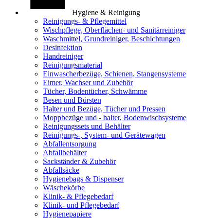
Hygiene & Reinigung
Reinigungs- & Pflegemittel
Wischpflege, Oberflächen- und Sanitärreiniger
Waschmittel, Grundreiniger, Beschichtungen
Desinfektion
Handreiniger
Reinigungsmaterial
Einwascherbezüge, Schienen, Stangensysteme
Eimer, Wachser und Zubehör
Tücher, Bodentücher, Schwämme
Besen und Bürsten
Halter und Bezüge, Tücher und Pressen
Moppbezüge und - halter, Bodenwischsysteme
Reinigungssets und Behälter
Reinigungs-, System- und Gerätewagen
Abfallentsorgung
Abfallbehälter
Sackständer & Zubehör
Abfallsäcke
Hygienebags & Dispenser
Wäschekörbe
Klinik- & Pflegebedarf
Klinik- und Pflegebedarf
Hygienepapiere