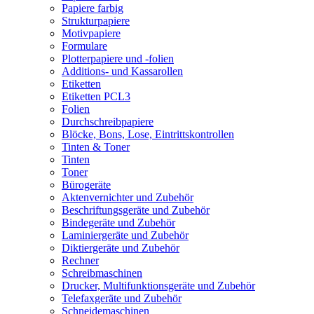
Papiere farbig
Strukturpapiere
Motivpapiere
Formulare
Plotterpapiere und -folien
Additions- und Kassarollen
Etiketten
Etiketten PCL3
Folien
Durchschreibpapiere
Blöcke, Bons, Lose, Eintrittskontrollen
Tinten & Toner
Tinten
Toner
Bürogeräte
Aktenvernichter und Zubehör
Beschriftungsgeräte und Zubehör
Bindegeräte und Zubehör
Laminiergeräte und Zubehör
Diktiergeräte und Zubehör
Rechner
Schreibmaschinen
Drucker, Multifunktionsgeräte und Zubehör
Telefaxgeräte und Zubehör
Schneidemaschinen