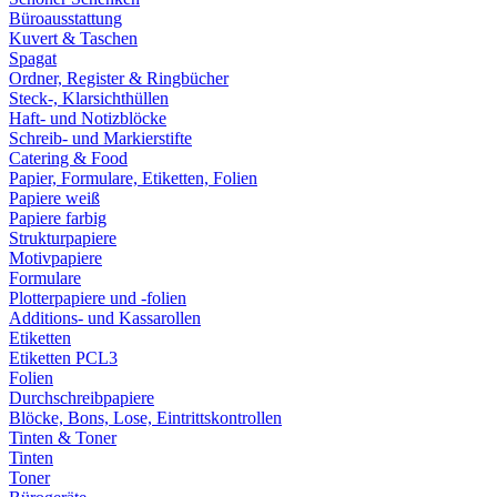
Büroausstattung
Kuvert & Taschen
Spagat
Ordner, Register & Ringbücher
Steck-, Klarsichthüllen
Haft- und Notizblöcke
Schreib- und Markierstifte
Catering & Food
Papier, Formulare, Etiketten, Folien
Papiere weiß
Papiere farbig
Strukturpapiere
Motivpapiere
Formulare
Plotterpapiere und -folien
Additions- und Kassarollen
Etiketten
Etiketten PCL3
Folien
Durchschreibpapiere
Blöcke, Bons, Lose, Eintrittskontrollen
Tinten & Toner
Tinten
Toner