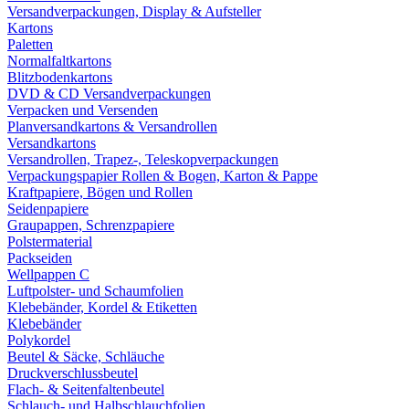
Versandverpackungen, Display & Aufsteller
Kartons
Paletten
Normalfaltkartons
Blitzbodenkartons
DVD & CD Versandverpackungen
Verpacken und Versenden
Planversandkartons & Versandrollen
Versandkartons
Versandrollen, Trapez-, Teleskopverpackungen
Verpackungspapier Rollen & Bogen, Karton & Pappe
Kraftpapiere, Bögen und Rollen
Seidenpapiere
Graupappen, Schrenzpapiere
Polstermaterial
Packseiden
Wellpappen C
Luftpolster- und Schaumfolien
Klebebänder, Kordel & Etiketten
Klebebänder
Polykordel
Beutel & Säcke, Schläuche
Druckverschlussbeutel
Flach- & Seitenfaltenbeutel
Schlauch- und Halbschlauchfolien