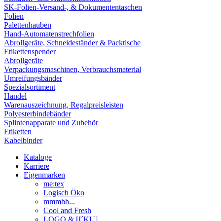
SK-Folien-Versand-, & Dokumententaschen
Folien
Palettenhauben
Hand-Automatenstrechfolien
Abrollgeräte, Schneideständer & Packtische
Etikettenspender
Abrollgeräte
Verpackungsmaschinen, Verbrauchsmaterial
Umreifungsbänder
Spezialsortiment
Handel
Warenauszeichnung, Regalpreisleisten
Polyesterbindebänder
Splintenapparate und Zubehör
Etiketten
Kabelbinder
Kataloge
Karriere
Eigenmarken
me:tex
Logisch Öko
mmmhh...
Cool and Fresh
LOGO & [I´KU]