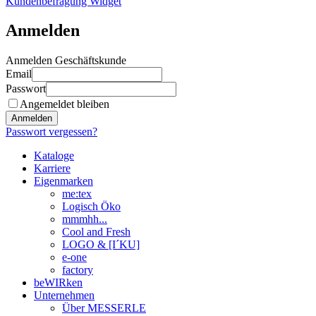
Kundenbefragung Widget
Anmelden
Anmelden Geschäftskunde
Email
Passwort
Angemeldet bleiben
Anmelden
Passwort vergessen?
Kataloge
Karriere
Eigenmarken
me:tex
Logisch Öko
mmmhh...
Cool and Fresh
LOGO & [I´KU]
e-one
factory
beWIRken
Unternehmen
Über MESSERLE