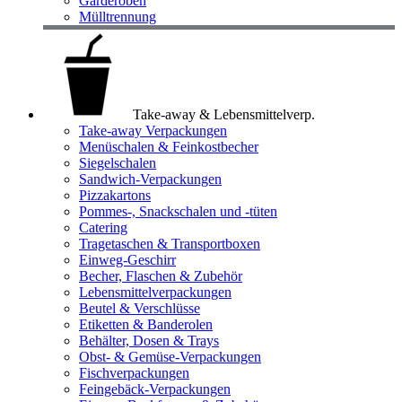
Garderoben
Mülltrennung
Take-away & Lebensmittelverp.
Take-away Verpackungen
Menüschalen & Feinkostbecher
Siegelschalen
Sandwich-Verpackungen
Pizzakartons
Pommes-, Snackschalen und -tüten
Catering
Tragetaschen & Transportboxen
Einweg-Geschirr
Becher, Flaschen & Zubehör
Lebensmittelverpackungen
Beutel & Verschlüsse
Etiketten & Banderolen
Behälter, Dosen & Trays
Obst- & Gemüse-Verpackungen
Fischverpackungen
Feingebäck-Verpackungen