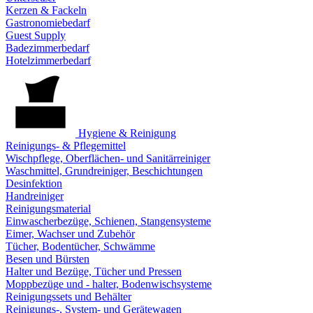
Kerzen & Fackeln
Gastronomiebedarf
Guest Supply
Badezimmerbedarf
Hotelzimmerbedarf
Hygiene & Reinigung
Reinigungs- & Pflegemittel
Wischpflege, Oberflächen- und Sanitärreiniger
Waschmittel, Grundreiniger, Beschichtungen
Desinfektion
Handreiniger
Reinigungsmaterial
Einwascherbezüge, Schienen, Stangensysteme
Eimer, Wachser und Zubehör
Tücher, Bodentücher, Schwämme
Besen und Bürsten
Halter und Bezüge, Tücher und Pressen
Moppbezüge und - halter, Bodenwischsysteme
Reinigungssets und Behälter
Reinigungs-, System- und Gerätewagen