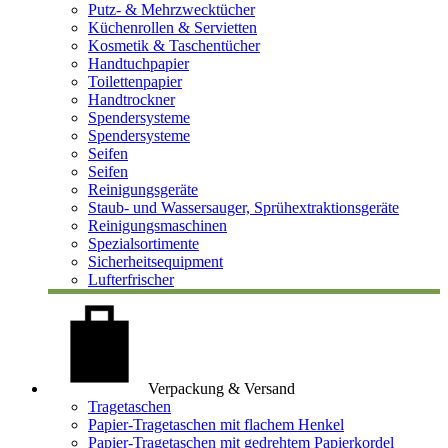
Putz- & Mehrzwecktücher
Küchenrollen & Servietten
Kosmetik & Taschentücher
Handtuchpapier
Toilettenpapier
Handtrockner
Spendersysteme
Spendersysteme
Seifen
Seifen
Reinigungsgeräte
Staub- und Wassersauger, Sprühextraktionsgeräte
Reinigungsmaschinen
Spezialsortimente
Sicherheitsequipment
Lufterfrischer
Verpackung & Versand
Tragetaschen
Papier-Tragetaschen mit flachem Henkel
Papier-Tragetaschen mit gedrehtem Papierkordel