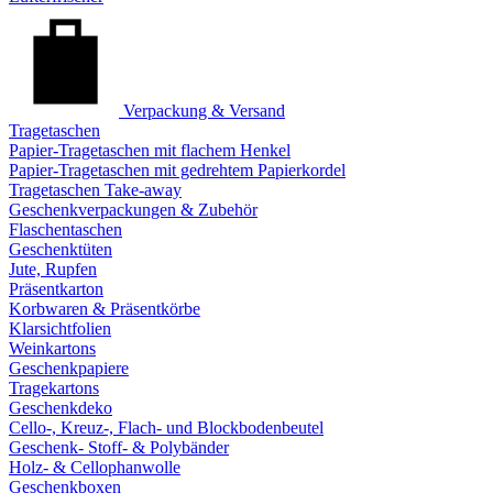
Verpackung & Versand
Tragetaschen
Papier-Tragetaschen mit flachem Henkel
Papier-Tragetaschen mit gedrehtem Papierkordel
Tragetaschen Take-away
Geschenkverpackungen & Zubehör
Flaschentaschen
Geschenktüten
Jute, Rupfen
Präsentkarton
Korbwaren & Präsentkörbe
Klarsichtfolien
Weinkartons
Geschenkpapiere
Tragekartons
Geschenkdeko
Cello-, Kreuz-, Flach- und Blockbodenbeutel
Geschenk- Stoff- & Polybänder
Holz- & Cellophanwolle
Geschenkboxen