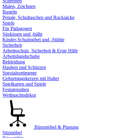
Schreiben
Malen, Zeichnen
Basteln
Penale, Schultaschen und Rucksäcke
Spiele
Für Pädagogen
Sitzkissen und -bälle
Kinder-Schulmöbel und -Stühle
Sicherheit
Arbeitsschutz, Sicherheit & Erste Hilfe
Arbeitshandschuhe
Bekleidung
Hauben und Schürzen
Spezialsortimente
Geburtstagskerzen mit Halter
Spielkarten und Spiele
Festutensilien
Weihnachtsdekor
Büromöbel & Planung
Sitzmöbel