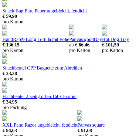
Snack Bag Pure Paper
ungebleicht, fettdicht
€ 59,90
pro Karton
HandRap® Long Tortilla mit Folie
Panvas goodDay
Hot Dog Tray
€ 136,15
ab
€ 66,46
€ 101,59
pro Karton
pro Karton
pro Karton
Snackbeutel CPP Baguette
zum Abreißen
€ 33,38
pro Karton
Flachbeutel 2-seitig offen
160x165mm
€ 34,95
pro Packung
XXL Pano Razor
ungebleicht, fettdicht
Panvas square
€ 94,63
€ 91,08
pro Karton
pro Karton