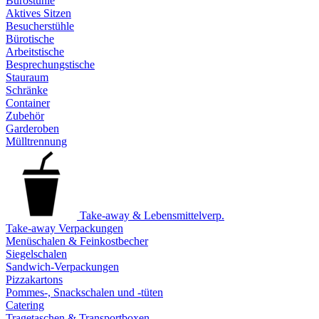
Bürostühle
Aktives Sitzen
Besucherstühle
Bürotische
Arbeitstische
Besprechungstische
Stauraum
Schränke
Container
Zubehör
Garderoben
Mülltrennung
Take-away & Lebensmittelverp.
Take-away Verpackungen
Menüschalen & Feinkostbecher
Siegelschalen
Sandwich-Verpackungen
Pizzakartons
Pommes-, Snackschalen und -tüten
Catering
Tragetaschen & Transportboxen