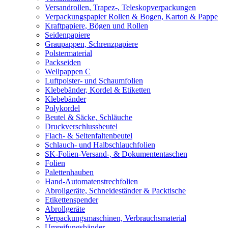
Versandrollen, Trapez-, Teleskopverpackungen
Verpackungspapier Rollen & Bogen, Karton & Pappe
Kraftpapiere, Bögen und Rollen
Seidenpapiere
Graupappen, Schrenzpapiere
Polstermaterial
Packseiden
Wellpappen C
Luftpolster- und Schaumfolien
Klebebänder, Kordel & Etiketten
Klebebänder
Polykordel
Beutel & Säcke, Schläuche
Druckverschlussbeutel
Flach- & Seitenfaltenbeutel
Schlauch- und Halbschlauchfolien
SK-Folien-Versand-, & Dokumententaschen
Folien
Palettenhauben
Hand-Automatenstrechfolien
Abrollgeräte, Schneideständer & Packtische
Etikettenspender
Abrollgeräte
Verpackungsmaschinen, Verbrauchsmaterial
Umreifungsbänder