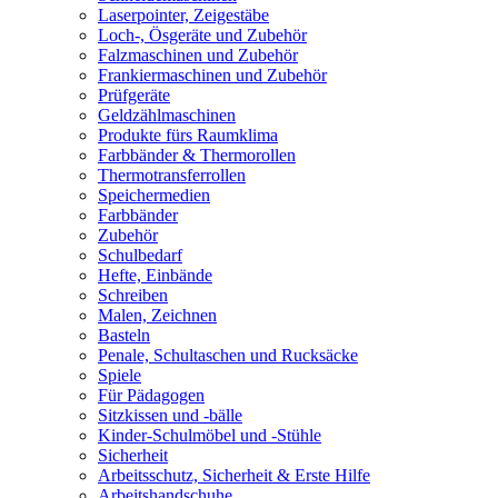
Laserpointer, Zeigestäbe
Loch-, Ösgeräte und Zubehör
Falzmaschinen und Zubehör
Frankiermaschinen und Zubehör
Prüfgeräte
Geldzählmaschinen
Produkte fürs Raumklima
Farbbänder & Thermorollen
Thermotransferrollen
Speichermedien
Farbbänder
Zubehör
Schulbedarf
Hefte, Einbände
Schreiben
Malen, Zeichnen
Basteln
Penale, Schultaschen und Rucksäcke
Spiele
Für Pädagogen
Sitzkissen und -bälle
Kinder-Schulmöbel und -Stühle
Sicherheit
Arbeitsschutz, Sicherheit & Erste Hilfe
Arbeitshandschuhe