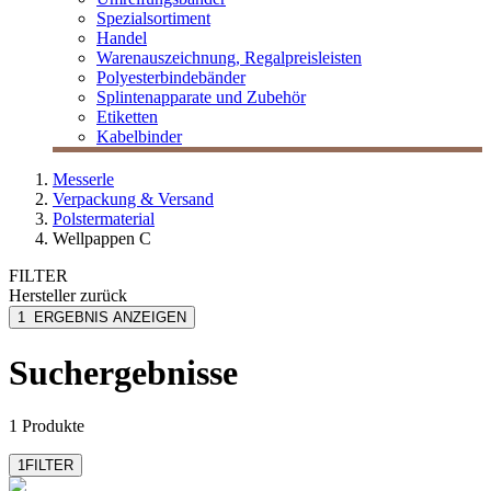
Spezialsortiment
Handel
Warenauszeichnung, Regalpreisleisten
Polyesterbindebänder
Splintenapparate und Zubehör
Etiketten
Kabelbinder
Messerle
Verpackung & Versand
Polstermaterial
Wellpappen C
FILTER
Hersteller
zurück
MESSERLE
1
ERGEBNIS ANZEIGEN
Suchergebnisse
1 Produkte
1
FILTER