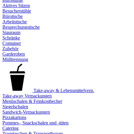
Bürostühle
Aktives Sitzen
Besucherstühle
Bürotische
Arbeitstische
Besprechungstische
Stauraum
Schränke
Container
Zubehör
Garderoben
Mülltrennung
Take-away & Lebensmittelverp.
Take-away Verpackungen
Menüschalen & Feinkostbecher
Siegelschalen
Sandwich-Verpackungen
Pizzakartons
Pommes-, Snackschalen und -tüten
Catering
Tragetaschen & Transportboxen