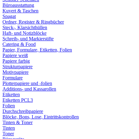
Büroausstattung
Kuvert & Taschen
Spagat
Ordner, Register & Ringbücher
Steck-, Klarsichthüllen
Haft- und Notizblöcke
Schreib- und Markierstifte
Catering & Food
Papier, Formulare, Etiketten, Folien
Papiere weiß
Papiere farbig
Strukturpapiere
Motivpapiere
Formulare
Plotterpapiere und -folien
Additions- und Kassarollen
Etiketten
Etiketten PCL3
Folien
Durchschreibpapiere
Blöcke, Bons, Lose, Eintrittskontrollen
Tinten & Toner
Tinten
Toner