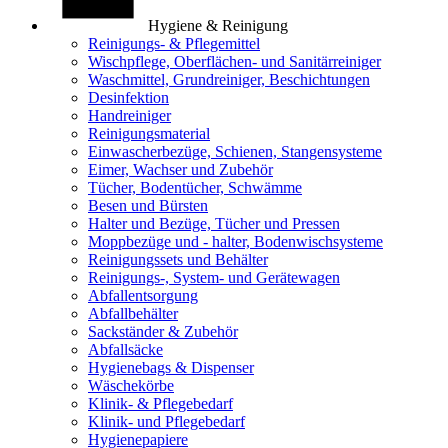
Hygiene & Reinigung
Reinigungs- & Pflegemittel
Wischpflege, Oberflächen- und Sanitärreiniger
Waschmittel, Grundreiniger, Beschichtungen
Desinfektion
Handreiniger
Reinigungsmaterial
Einwascherbezüge, Schienen, Stangensysteme
Eimer, Wachser und Zubehör
Tücher, Bodentücher, Schwämme
Besen und Bürsten
Halter und Bezüge, Tücher und Pressen
Moppbezüge und - halter, Bodenwischsysteme
Reinigungssets und Behälter
Reinigungs-, System- und Gerätewagen
Abfallentsorgung
Abfallbehälter
Sackständer & Zubehör
Abfallsäcke
Hygienebags & Dispenser
Wäschekörbe
Klinik- & Pflegebedarf
Klinik- und Pflegebedarf
Hygienepapiere