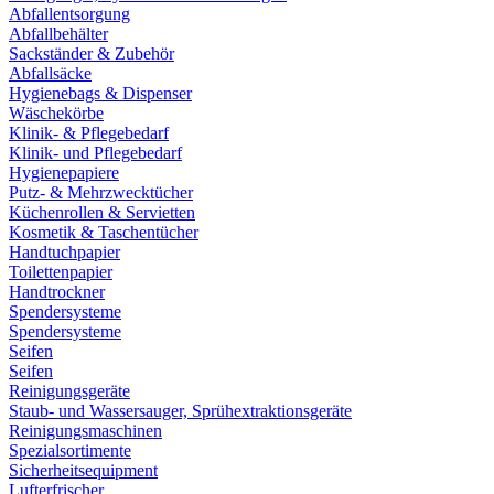
Abfallentsorgung
Abfallbehälter
Sackständer & Zubehör
Abfallsäcke
Hygienebags & Dispenser
Wäschekörbe
Klinik- & Pflegebedarf
Klinik- und Pflegebedarf
Hygienepapiere
Putz- & Mehrzwecktücher
Küchenrollen & Servietten
Kosmetik & Taschentücher
Handtuchpapier
Toilettenpapier
Handtrockner
Spendersysteme
Spendersysteme
Seifen
Seifen
Reinigungsgeräte
Staub- und Wassersauger, Sprühextraktionsgeräte
Reinigungsmaschinen
Spezialsortimente
Sicherheitsequipment
Lufterfrischer