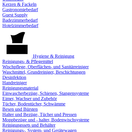
Kerzen & Fackeln
Gastronomiebedarf
Guest Supply
Badezimmerbedarf
Hotelzimmerbedarf
Hygiene & Reinigung
Reinigungs- & Pflegemittel
Wischpflege, Oberflächen- und Sanitärreiniger
Waschmittel, Grundreiniger, Beschichtungen
Desinfektion
Handreiniger
Reinigungsmaterial
Einwascherbezüge, Schienen, Stangensysteme
Eimer, Wachser und Zubehör
Tücher, Bodentücher, Schwämme
Besen und Bürsten
Halter und Bezüge, Tücher und Pressen
Moppbezüge und - halter, Bodenwischsysteme
Reinigungssets und Behälter
Reinigungs-, System- und Gerätewagen