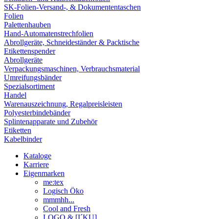
SK-Folien-Versand-, & Dokumententaschen
Folien
Palettenhauben
Hand-Automatenstrechfolien
Abrollgeräte, Schneideständer & Packtische
Etikettenspender
Abrollgeräte
Verpackungsmaschinen, Verbrauchsmaterial
Umreifungsbänder
Spezialsortiment
Handel
Warenauszeichnung, Regalpreisleisten
Polyesterbindebänder
Splintenapparate und Zubehör
Etiketten
Kabelbinder
Kataloge
Karriere
Eigenmarken
me:tex
Logisch Öko
mmmhh...
Cool and Fresh
LOGO & [I´KU]