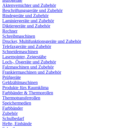
Bürogeräte
Aktenvernichter und Zubehör
Beschriftungsgeräte und Zubehör
Bindegeräte und Zubehör
Laminiergeräte und Zubehör
Diktiergeräte und Zubehör
Rechner
Schreibmaschinen
Drucker, Multifunktionsgeräte und Zubehör
Telefaxgeräte und Zubehör
Schneidemaschinen
Laserpointer, Zeigestäbe
Loch-, Ösgeräte und Zubehör
Falzmaschinen und Zubehör
Frankiermaschinen und Zubehör
Prüfgeräte
Geldzählmaschinen
Produkte fürs Raumklima
Farbbänder & Thermorollen
Thermotransferrollen
Speichermedien
Farbbänder
Zubehör
Schulbedarf
Hefte, Einbände