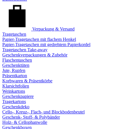
Verpackung & Versand
Tragetaschen
Papier-Tragetaschen mit flachem Henkel
Papier-Tragetaschen mit gedrehtem Papierkordel
Tragetaschen Take-away
Geschenkverpackungen & Zubehör
Flaschentaschen
Geschenktüten
Jute, Rupfen
Präsentkarton
Korbwaren & Präsentkörbe
Klarsichtfolien
Weinkartons
Geschenkpapiere
Tragekartons
Geschenkdeko
Cello-, Kreuz-, Flach- und Blockbodenbeutel
Geschenk- Stoff- & Polybänder
Holz- & Cellophanwolle
Geschenkboxen