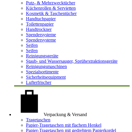
Putz- & Mehrzwecktücher
Küchenrollen & Servietten
Kosmetik & Taschentücher
Handtuchpapier
Toilettenpapier
Handtrockner
Spendersysteme
Spendersysteme
Seifen
Seifen
Reinigungsgeräte
Staub- und Wassersauger, Sprühextraktionsgeräte
Reinigungsmaschinen
Spezialsortimente
Sicherheitsequipment
Lufterfrischer
Verpackung & Versand
Tragetaschen
Papier-Tragetaschen mit flachem Henkel
Papier-Tragetaschen mit gedrehtem Papierkordel