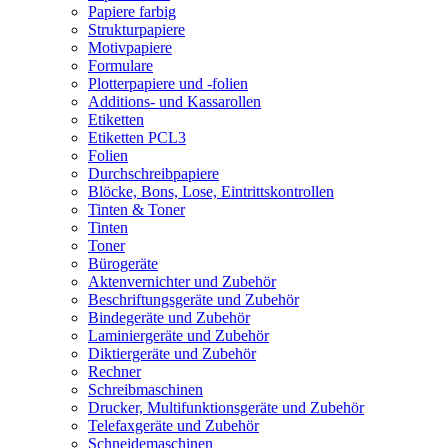
Papiere farbig
Strukturpapiere
Motivpapiere
Formulare
Plotterpapiere und -folien
Additions- und Kassarollen
Etiketten
Etiketten PCL3
Folien
Durchschreibpapiere
Blöcke, Bons, Lose, Eintrittskontrollen
Tinten & Toner
Tinten
Toner
Bürogeräte
Aktenvernichter und Zubehör
Beschriftungsgeräte und Zubehör
Bindegeräte und Zubehör
Laminiergeräte und Zubehör
Diktiergeräte und Zubehör
Rechner
Schreibmaschinen
Drucker, Multifunktionsgeräte und Zubehör
Telefaxgeräte und Zubehör
Schneidemaschinen