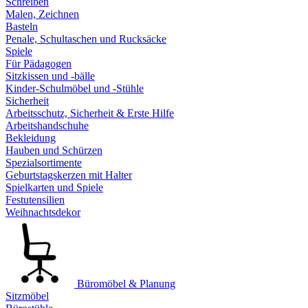
Schreiben
Malen, Zeichnen
Basteln
Penale, Schultaschen und Rucksäcke
Spiele
Für Pädagogen
Sitzkissen und -bälle
Kinder-Schulmöbel und -Stühle
Sicherheit
Arbeitsschutz, Sicherheit & Erste Hilfe
Arbeitshandschuhe
Bekleidung
Hauben und Schürzen
Spezialsortimente
Geburtstagskerzen mit Halter
Spielkarten und Spiele
Festutensilien
Weihnachtsdekor
Büromöbel & Planung
Sitzmöbel