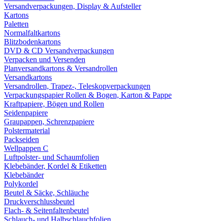
Versandverpackungen, Display & Aufsteller
Kartons
Paletten
Normalfaltkartons
Blitzbodenkartons
DVD & CD Versandverpackungen
Verpacken und Versenden
Planversandkartons & Versandrollen
Versandkartons
Versandrollen, Trapez-, Teleskopverpackungen
Verpackungspapier Rollen & Bogen, Karton & Pappe
Kraftpapiere, Bögen und Rollen
Seidenpapiere
Graupappen, Schrenzpapiere
Polstermaterial
Packseiden
Wellpappen C
Luftpolster- und Schaumfolien
Klebebänder, Kordel & Etiketten
Klebebänder
Polykordel
Beutel & Säcke, Schläuche
Druckverschlussbeutel
Flach- & Seitenfaltenbeutel
Schlauch- und Halbschlauchfolien