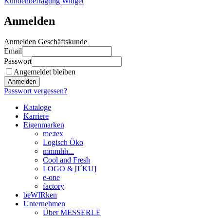
Kundenbefragung Widget
Anmelden
Anmelden Geschäftskunde
Email
Passwort
Angemeldet bleiben
Anmelden
Passwort vergessen?
Kataloge
Karriere
Eigenmarken
me:tex
Logisch Öko
mmmhh...
Cool and Fresh
LOGO & [I´KU]
e-one
factory
beWIRken
Unternehmen
Über MESSERLE