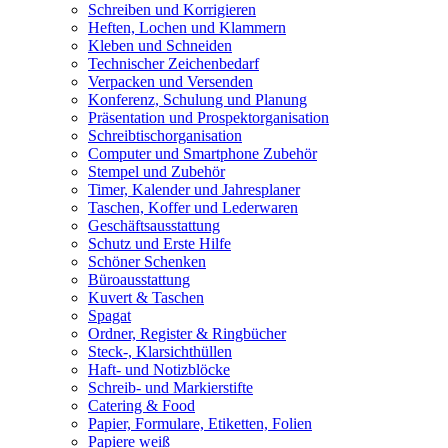
Schreiben und Korrigieren
Heften, Lochen und Klammern
Kleben und Schneiden
Technischer Zeichenbedarf
Verpacken und Versenden
Konferenz, Schulung und Planung
Präsentation und Prospektorganisation
Schreibtischorganisation
Computer und Smartphone Zubehör
Stempel und Zubehör
Timer, Kalender und Jahresplaner
Taschen, Koffer und Lederwaren
Geschäftsausstattung
Schutz und Erste Hilfe
Schöner Schenken
Büroausstattung
Kuvert & Taschen
Spagat
Ordner, Register & Ringbücher
Steck-, Klarsichthüllen
Haft- und Notizblöcke
Schreib- und Markierstifte
Catering & Food
Papier, Formulare, Etiketten, Folien
Papiere weiß