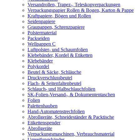
Versandrollen, Trapez-, Teleskopverpackungen
Verpackungspapier Rollen & Bogen, Karton & Pappe
Kraftpapiere, Bögen und Rollen
Seidenpapiere
Graupappen, Schrenzpapiere
Polstermaterial
Packseiden
Wellpappen C
Luftpolster- und Schaumfolien
Klebebänder, Kordel & Etiketten
Klebebänder
Polykordel
Beutel & Säcke, Schläuche
Druckverschlussbeutel
Flach- & Seitenfaltenbeutel
Schlauch- und Halbschlauchfolien
SK-Folien-Versand-, & Dokumententaschen
Folien
Palettenhauben
Hand-Automatenstrechfolien
Abrollgeräte, Schneideständer & Packtische
Etikettenspender
Abrollgeräte
Verpackungsmaschinen, Verbrauchsmaterial
Umreifungsbänder