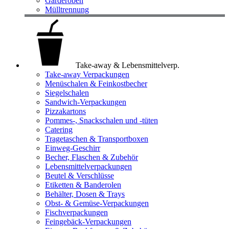
Garderoben
Mülltrennung
Take-away & Lebensmittelverp.
Take-away Verpackungen
Menüschalen & Feinkostbecher
Siegelschalen
Sandwich-Verpackungen
Pizzakartons
Pommes-, Snackschalen und -tüten
Catering
Tragetaschen & Transportboxen
Einweg-Geschirr
Becher, Flaschen & Zubehör
Lebensmittelverpackungen
Beutel & Verschlüsse
Etiketten & Banderolen
Behälter, Dosen & Trays
Obst- & Gemüse-Verpackungen
Fischverpackungen
Feingebäck-Verpackungen