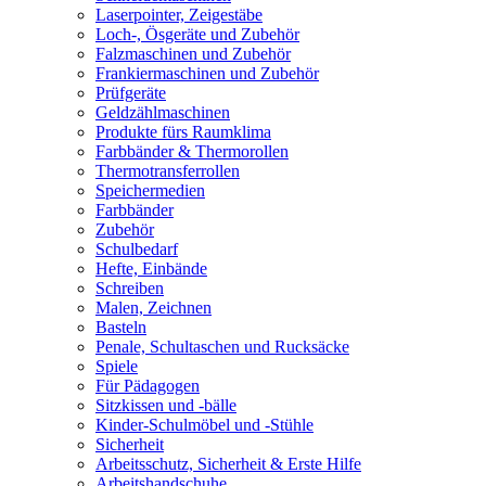
Laserpointer, Zeigestäbe
Loch-, Ösgeräte und Zubehör
Falzmaschinen und Zubehör
Frankiermaschinen und Zubehör
Prüfgeräte
Geldzählmaschinen
Produkte fürs Raumklima
Farbbänder & Thermorollen
Thermotransferrollen
Speichermedien
Farbbänder
Zubehör
Schulbedarf
Hefte, Einbände
Schreiben
Malen, Zeichnen
Basteln
Penale, Schultaschen und Rucksäcke
Spiele
Für Pädagogen
Sitzkissen und -bälle
Kinder-Schulmöbel und -Stühle
Sicherheit
Arbeitsschutz, Sicherheit & Erste Hilfe
Arbeitshandschuhe