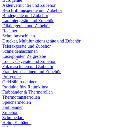
Bürogeräte
Aktenvernichter und Zubehör
Beschriftungsgeräte und Zubehör
Bindegeräte und Zubehör
Laminiergeräte und Zubehör
Diktiergeräte und Zubehör
Rechner
Schreibmaschinen
Drucker, Multifunktionsgeräte und Zubehör
Telefaxgeräte und Zubehör
Schneidemaschinen
Laserpointer, Zeigestäbe
Loch-, Ösgeräte und Zubehör
Falzmaschinen und Zubehör
Frankiermaschinen und Zubehör
Prüfgeräte
Geldzählmaschinen
Produkte fürs Raumklima
Farbbänder & Thermorollen
Thermotransferrollen
Speichermedien
Farbbänder
Zubehör
Schulbedarf
Hefte, Einbände