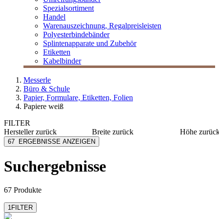
Spezialsortiment
Handel
Warenauszeichnung, Regalpreisleisten
Polyesterbindebänder
Splintenapparate und Zubehör
Etiketten
Kabelbinder
Messerle
Büro & Schule
Papier, Formulare, Etiketten, Folien
Papiere weiß
FILTER
Hersteller
zurück
Breite
zurück
Höhe
zurüc
Avery Zweckform
100 mm
203 mm
67
ERGEBNISSE ANZEIGEN
Epson
190 mm
297 mm
EU-RO
210 mm
305 mm
Suchergebnisse
mehr anzeigen
mehr anzeig
Factory
Hewlett Packard
mehr anzeigen
67 Produkte
1
FILTER