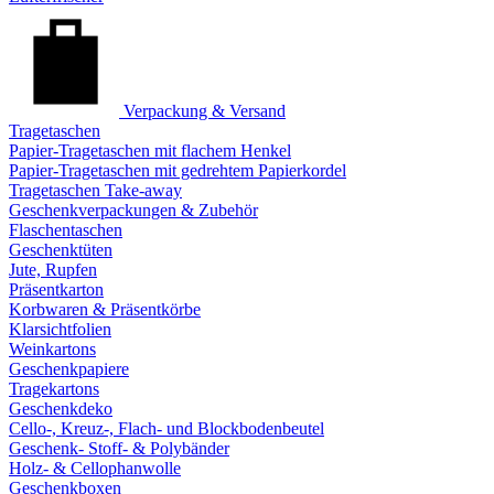
Verpackung & Versand
Tragetaschen
Papier-Tragetaschen mit flachem Henkel
Papier-Tragetaschen mit gedrehtem Papierkordel
Tragetaschen Take-away
Geschenkverpackungen & Zubehör
Flaschentaschen
Geschenktüten
Jute, Rupfen
Präsentkarton
Korbwaren & Präsentkörbe
Klarsichtfolien
Weinkartons
Geschenkpapiere
Tragekartons
Geschenkdeko
Cello-, Kreuz-, Flach- und Blockbodenbeutel
Geschenk- Stoff- & Polybänder
Holz- & Cellophanwolle
Geschenkboxen