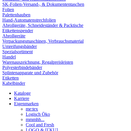
SK-Folien-Versand-, & Dokumententaschen
Folien
Palettenhauben
Hand-Automatenstrechfolien
Abrollgeräte, Schneideständer & Packtische
Etikettenspender
Abrollgeräte
Verpackungsmaschinen, Verbrauchsmaterial
Umreifungsbänder
Spezialsortiment
Handel
Warenauszeichnung, Regalpreisleisten
Polyesterbindebänder
Splintenapparate und Zubehör
Etiketten
Kabelbinder
Kataloge
Karriere
Eigenmarken
me:tex
Logisch Öko
mmmhh...
Cool and Fresh
LOGO & [I´KU]