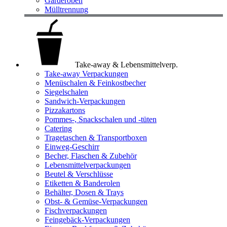
Garderoben
Mülltrennung
Take-away & Lebensmittelverp.
Take-away Verpackungen
Menüschalen & Feinkostbecher
Siegelschalen
Sandwich-Verpackungen
Pizzakartons
Pommes-, Snackschalen und -tüten
Catering
Tragetaschen & Transportboxen
Einweg-Geschirr
Becher, Flaschen & Zubehör
Lebensmittelverpackungen
Beutel & Verschlüsse
Etiketten & Banderolen
Behälter, Dosen & Trays
Obst- & Gemüse-Verpackungen
Fischverpackungen
Feingebäck-Verpackungen