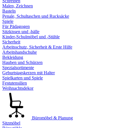
Schreiben
Malen, Zeichnen
Basteln
Penale, Schultaschen und Rucksäcke
Spiele
Für Pädagogen
Sitzkissen und -bälle
Kinder-Schulmöbel und -Stühle
Sicherheit
Arbeitsschutz, Sicherheit & Erste Hilfe
Arbeitshandschuhe
Bekleidung
Hauben und Schürzen
Spezialsortimente
Geburtstagskerzen mit Halter
Spielkarten und Spiele
Festutensilien
Weihnachtsdekor
Büromöbel & Planung
Sitzmöbel