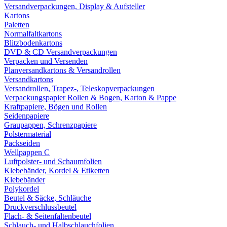
Versandverpackungen, Display & Aufsteller
Kartons
Paletten
Normalfaltkartons
Blitzbodenkartons
DVD & CD Versandverpackungen
Verpacken und Versenden
Planversandkartons & Versandrollen
Versandkartons
Versandrollen, Trapez-, Teleskopverpackungen
Verpackungspapier Rollen & Bogen, Karton & Pappe
Kraftpapiere, Bögen und Rollen
Seidenpapiere
Graupappen, Schrenzpapiere
Polstermaterial
Packseiden
Wellpappen C
Luftpolster- und Schaumfolien
Klebebänder, Kordel & Etiketten
Klebebänder
Polykordel
Beutel & Säcke, Schläuche
Druckverschlussbeutel
Flach- & Seitenfaltenbeutel
Schlauch- und Halbschlauchfolien