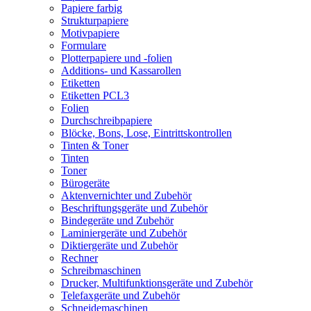
Papiere farbig
Strukturpapiere
Motivpapiere
Formulare
Plotterpapiere und -folien
Additions- und Kassarollen
Etiketten
Etiketten PCL3
Folien
Durchschreibpapiere
Blöcke, Bons, Lose, Eintrittskontrollen
Tinten & Toner
Tinten
Toner
Bürogeräte
Aktenvernichter und Zubehör
Beschriftungsgeräte und Zubehör
Bindegeräte und Zubehör
Laminiergeräte und Zubehör
Diktiergeräte und Zubehör
Rechner
Schreibmaschinen
Drucker, Multifunktionsgeräte und Zubehör
Telefaxgeräte und Zubehör
Schneidemaschinen