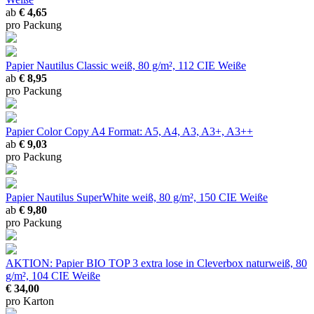
ab
€ 4,65
pro Packung
Papier Nautilus Classic
weiß, 80 g/m², 112 CIE Weiße
ab
€ 8,95
pro Packung
Papier Color Copy A4
Format: A5, A4, A3, A3+, A3++
ab
€ 9,03
pro Packung
Papier Nautilus SuperWhite
weiß, 80 g/m², 150 CIE Weiße
ab
€ 9,80
pro Packung
AKTION: Papier BIO TOP 3 extra lose in Cleverbox
naturweiß, 80
g/m², 104 CIE Weiße
€ 34,00
pro Karton