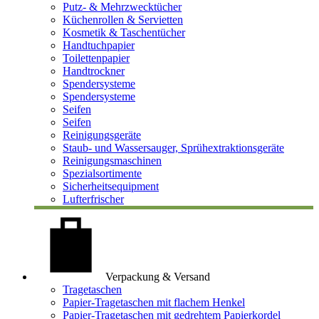
Putz- & Mehrzwecktücher
Küchenrollen & Servietten
Kosmetik & Taschentücher
Handtuchpapier
Toilettenpapier
Handtrockner
Spendersysteme
Spendersysteme
Seifen
Seifen
Reinigungsgeräte
Staub- und Wassersauger, Sprühextraktionsgeräte
Reinigungsmaschinen
Spezialsortimente
Sicherheitsequipment
Lufterfrischer
Verpackung & Versand
Tragetaschen
Papier-Tragetaschen mit flachem Henkel
Papier-Tragetaschen mit gedrehtem Papierkordel