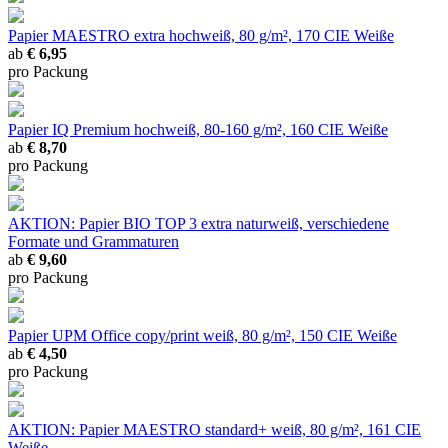
Papier MAESTRO extra
hochweiß, 80 g/m², 170 CIE Weiße
ab
€ 6,95
pro Packung
Papier IQ Premium
hochweiß, 80-160 g/m², 160 CIE Weiße
ab
€ 8,70
pro Packung
AKTION: Papier BIO TOP 3 extra
naturweiß, verschiedene
Formate und Grammaturen
ab
€ 9,60
pro Packung
Papier UPM Office copy/print
weiß, 80 g/m², 150 CIE Weiße
ab
€ 4,50
pro Packung
AKTION: Papier MAESTRO standard+
weiß, 80 g/m², 161 CIE
Weiße