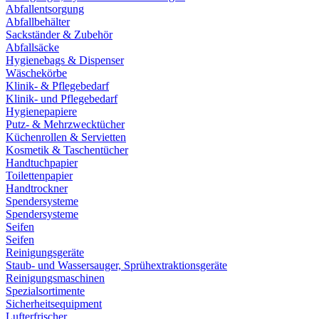
Abfallentsorgung
Abfallbehälter
Sackständer & Zubehör
Abfallsäcke
Hygienebags & Dispenser
Wäschekörbe
Klinik- & Pflegebedarf
Klinik- und Pflegebedarf
Hygienepapiere
Putz- & Mehrzwecktücher
Küchenrollen & Servietten
Kosmetik & Taschentücher
Handtuchpapier
Toilettenpapier
Handtrockner
Spendersysteme
Spendersysteme
Seifen
Seifen
Reinigungsgeräte
Staub- und Wassersauger, Sprühextraktionsgeräte
Reinigungsmaschinen
Spezialsortimente
Sicherheitsequipment
Lufterfrischer