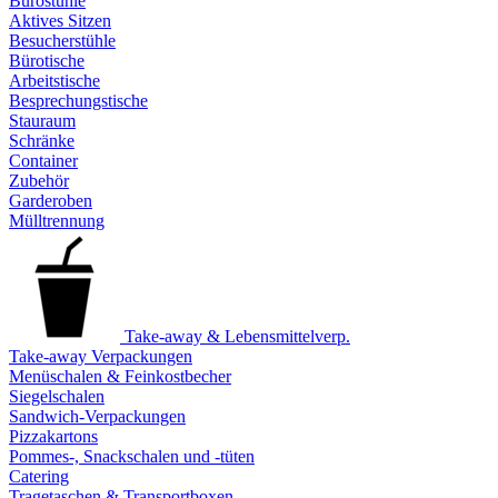
Bürostühle
Aktives Sitzen
Besucherstühle
Bürotische
Arbeitstische
Besprechungstische
Stauraum
Schränke
Container
Zubehör
Garderoben
Mülltrennung
Take-away & Lebensmittelverp.
Take-away Verpackungen
Menüschalen & Feinkostbecher
Siegelschalen
Sandwich-Verpackungen
Pizzakartons
Pommes-, Snackschalen und -tüten
Catering
Tragetaschen & Transportboxen