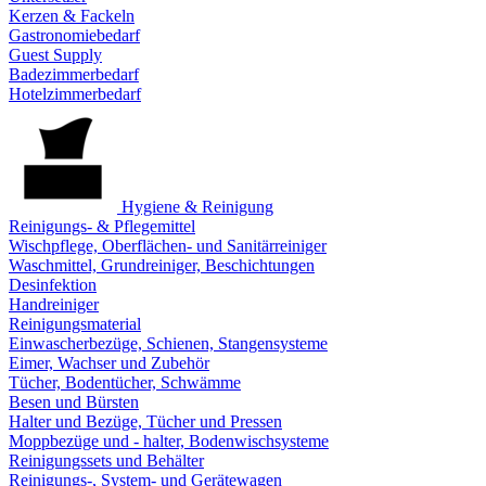
Kerzen & Fackeln
Gastronomiebedarf
Guest Supply
Badezimmerbedarf
Hotelzimmerbedarf
Hygiene & Reinigung
Reinigungs- & Pflegemittel
Wischpflege, Oberflächen- und Sanitärreiniger
Waschmittel, Grundreiniger, Beschichtungen
Desinfektion
Handreiniger
Reinigungsmaterial
Einwascherbezüge, Schienen, Stangensysteme
Eimer, Wachser und Zubehör
Tücher, Bodentücher, Schwämme
Besen und Bürsten
Halter und Bezüge, Tücher und Pressen
Moppbezüge und - halter, Bodenwischsysteme
Reinigungssets und Behälter
Reinigungs-, System- und Gerätewagen