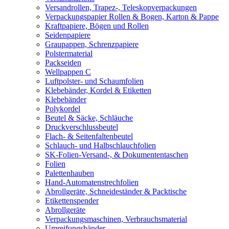
Versandrollen, Trapez-, Teleskopverpackungen
Verpackungspapier Rollen & Bogen, Karton & Pappe
Kraftpapiere, Bögen und Rollen
Seidenpapiere
Graupappen, Schrenzpapiere
Polstermaterial
Packseiden
Wellpappen C
Luftpolster- und Schaumfolien
Klebebänder, Kordel & Etiketten
Klebebänder
Polykordel
Beutel & Säcke, Schläuche
Druckverschlussbeutel
Flach- & Seitenfaltenbeutel
Schlauch- und Halbschlauchfolien
SK-Folien-Versand-, & Dokumententaschen
Folien
Palettenhauben
Hand-Automatenstrechfolien
Abrollgeräte, Schneideständer & Packtische
Etikettenspender
Abrollgeräte
Verpackungsmaschinen, Verbrauchsmaterial
Umreifungsbänder