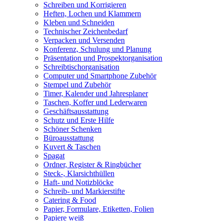
Schreiben und Korrigieren
Heften, Lochen und Klammern
Kleben und Schneiden
Technischer Zeichenbedarf
Verpacken und Versenden
Konferenz, Schulung und Planung
Präsentation und Prospektorganisation
Schreibtischorganisation
Computer und Smartphone Zubehör
Stempel und Zubehör
Timer, Kalender und Jahresplaner
Taschen, Koffer und Lederwaren
Geschäftsausstattung
Schutz und Erste Hilfe
Schöner Schenken
Büroausstattung
Kuvert & Taschen
Spagat
Ordner, Register & Ringbücher
Steck-, Klarsichthüllen
Haft- und Notizblöcke
Schreib- und Markierstifte
Catering & Food
Papier, Formulare, Etiketten, Folien
Papiere weiß