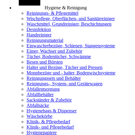
Hygiene & Reinigung
Reinigungs- & Pflegemittel
Wischpflege, Oberflächen- und Sanitärreiniger
Waschmittel, Grundreiniger, Beschichtungen
Desinfektion
Handreiniger
Reinigungsmaterial
Einwascherbezüge, Schienen, Stangensysteme
Eimer, Wachser und Zubehör
Tücher, Bodentücher, Schwämme
Besen und Bürsten
Halter und Bezüge, Tücher und Pressen
Moppbezüge und - halter, Bodenwischsysteme
Reinigungssets und Behälter
Reinigungs-, System- und Gerätewagen
Abfallentsorgung
Abfallbehälter
Sackständer & Zubehör
Abfallsäcke
Hygienebags & Dispenser
Wäschekörbe
Klinik- & Pflegebedarf
Klinik- und Pflegebedarf
Hygienepapiere