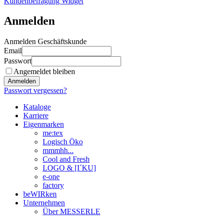
Kundenbefragung Widget
Anmelden
Anmelden Geschäftskunde
Email
Passwort
Angemeldet bleiben
Anmelden
Passwort vergessen?
Kataloge
Karriere
Eigenmarken
me:tex
Logisch Öko
mmmhh...
Cool and Fresh
LOGO & [I´KU]
e-one
factory
beWIRken
Unternehmen
Über MESSERLE