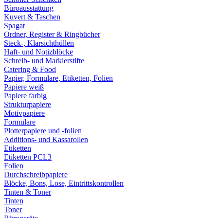
Büroausstattung
Kuvert & Taschen
Spagat
Ordner, Register & Ringbücher
Steck-, Klarsichthüllen
Haft- und Notizblöcke
Schreib- und Markierstifte
Catering & Food
Papier, Formulare, Etiketten, Folien
Papiere weiß
Papiere farbig
Strukturpapiere
Motivpapiere
Formulare
Plotterpapiere und -folien
Additions- und Kassarollen
Etiketten
Etiketten PCL3
Folien
Durchschreibpapiere
Blöcke, Bons, Lose, Eintrittskontrollen
Tinten & Toner
Tinten
Toner