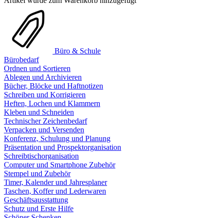
Artikel wurde zum Warenkorb hinzugefügt
Büro & Schule
Bürobedarf
Ordnen und Sortieren
Ablegen und Archivieren
Bücher, Blöcke und Haftnotizen
Schreiben und Korrigieren
Heften, Lochen und Klammern
Kleben und Schneiden
Technischer Zeichenbedarf
Verpacken und Versenden
Konferenz, Schulung und Planung
Präsentation und Prospektorganisation
Schreibtischorganisation
Computer und Smartphone Zubehör
Stempel und Zubehör
Timer, Kalender und Jahresplaner
Taschen, Koffer und Lederwaren
Geschäftsausstattung
Schutz und Erste Hilfe
Schöner Schenken