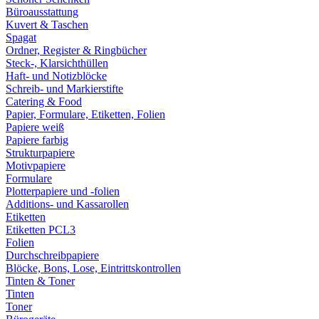
Büroausstattung
Kuvert & Taschen
Spagat
Ordner, Register & Ringbücher
Steck-, Klarsichthüllen
Haft- und Notizblöcke
Schreib- und Markierstifte
Catering & Food
Papier, Formulare, Etiketten, Folien
Papiere weiß
Papiere farbig
Strukturpapiere
Motivpapiere
Formulare
Plotterpapiere und -folien
Additions- und Kassarollen
Etiketten
Etiketten PCL3
Folien
Durchschreibpapiere
Blöcke, Bons, Lose, Eintrittskontrollen
Tinten & Toner
Tinten
Toner