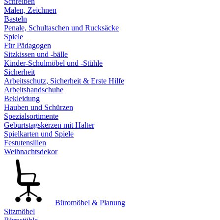
Schreiben
Malen, Zeichnen
Basteln
Penale, Schultaschen und Rucksäcke
Spiele
Für Pädagogen
Sitzkissen und -bälle
Kinder-Schulmöbel und -Stühle
Sicherheit
Arbeitsschutz, Sicherheit & Erste Hilfe
Arbeitshandschuhe
Bekleidung
Hauben und Schürzen
Spezialsortimente
Geburtstagskerzen mit Halter
Spielkarten und Spiele
Festutensilien
Weihnachtsdekor
Büromöbel & Planung
Sitzmöbel