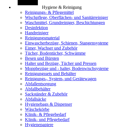
Hygiene & Reinigung
Reinigungs- & Pflegemittel
Wischpflege, Oberflächen- und Sanitärreiniger
Waschmittel, Grundreiniger, Beschichtungen
Desinfektion
Handreiniger
Reinigungsmaterial
Einwascherbezüge, Schienen, Stangensysteme
Eimer, Wachser und Zubehör
Tücher, Bodentücher, Schwämme
Besen und Bürsten
Halter und Bezüge, Tücher und Pressen
Moppbezüge und - halter, Bodenwischsysteme
Reinigungssets und Behälter
Reinigungs-, System- und Gerätewagen
Abfallentsorgung
Abfallbehälter
Sackständer & Zubehör
Abfallsäcke
Hygienebags & Dispenser
Wäschekörbe
Klinik- & Pflegebedarf
Klinik- und Pflegebedarf
Hygienepapiere