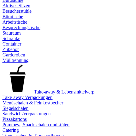
Bürostühle
Aktives Sitzen
Besucherstühle
Bürotische
Arbeitstische
Besprechungstische
Stauraum
Schränke
Container
Zubehör
Garderoben
Mülltrennung
Take-away & Lebensmittelverp.
Take-away Verpackungen
Menüschalen & Feinkostbecher
Siegelschalen
Sandwich-Verpackungen
Pizzakartons
Pommes-, Snackschalen und -tüten
Catering
Tragetaschen & Transportboxen