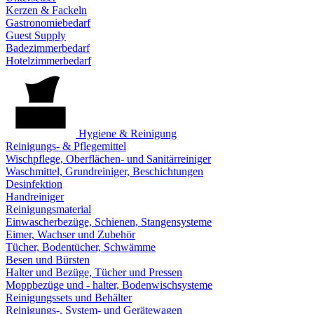
Kerzen & Fackeln
Gastronomiebedarf
Guest Supply
Badezimmerbedarf
Hotelzimmerbedarf
Hygiene & Reinigung
Reinigungs- & Pflegemittel
Wischpflege, Oberflächen- und Sanitärreiniger
Waschmittel, Grundreiniger, Beschichtungen
Desinfektion
Handreiniger
Reinigungsmaterial
Einwascherbezüge, Schienen, Stangensysteme
Eimer, Wachser und Zubehör
Tücher, Bodentücher, Schwämme
Besen und Bürsten
Halter und Bezüge, Tücher und Pressen
Moppbezüge und - halter, Bodenwischsysteme
Reinigungssets und Behälter
Reinigungs-, System- und Gerätewagen