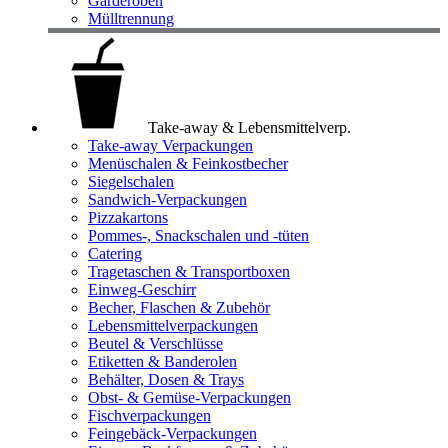
Garderoben
Mülltrennung
Take-away & Lebensmittelverp.
Take-away Verpackungen
Menüschalen & Feinkostbecher
Siegelschalen
Sandwich-Verpackungen
Pizzakartons
Pommes-, Snackschalen und -tüten
Catering
Tragetaschen & Transportboxen
Einweg-Geschirr
Becher, Flaschen & Zubehör
Lebensmittelverpackungen
Beutel & Verschlüsse
Etiketten & Banderolen
Behälter, Dosen & Trays
Obst- & Gemüse-Verpackungen
Fischverpackungen
Feingebäck-Verpackungen