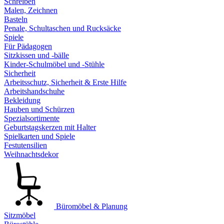
Schreiben
Malen, Zeichnen
Basteln
Penale, Schultaschen und Rucksäcke
Spiele
Für Pädagogen
Sitzkissen und -bälle
Kinder-Schulmöbel und -Stühle
Sicherheit
Arbeitsschutz, Sicherheit & Erste Hilfe
Arbeitshandschuhe
Bekleidung
Hauben und Schürzen
Spezialsortimente
Geburtstagskerzen mit Halter
Spielkarten und Spiele
Festutensilien
Weihnachtsdekor
Büromöbel & Planung
Sitzmöbel