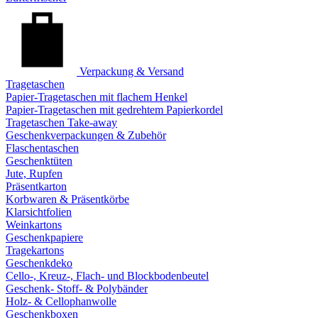
Verpackung & Versand
Tragetaschen
Papier-Tragetaschen mit flachem Henkel
Papier-Tragetaschen mit gedrehtem Papierkordel
Tragetaschen Take-away
Geschenkverpackungen & Zubehör
Flaschentaschen
Geschenktüten
Jute, Rupfen
Präsentkarton
Korbwaren & Präsentkörbe
Klarsichtfolien
Weinkartons
Geschenkpapiere
Tragekartons
Geschenkdeko
Cello-, Kreuz-, Flach- und Blockbodenbeutel
Geschenk- Stoff- & Polybänder
Holz- & Cellophanwolle
Geschenkboxen