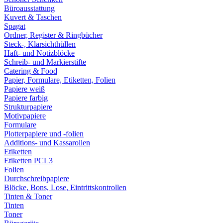
Büroausstattung
Kuvert & Taschen
Spagat
Ordner, Register & Ringbücher
Steck-, Klarsichthüllen
Haft- und Notizblöcke
Schreib- und Markierstifte
Catering & Food
Papier, Formulare, Etiketten, Folien
Papiere weiß
Papiere farbig
Strukturpapiere
Motivpapiere
Formulare
Plotterpapiere und -folien
Additions- und Kassarollen
Etiketten
Etiketten PCL3
Folien
Durchschreibpapiere
Blöcke, Bons, Lose, Eintrittskontrollen
Tinten & Toner
Tinten
Toner