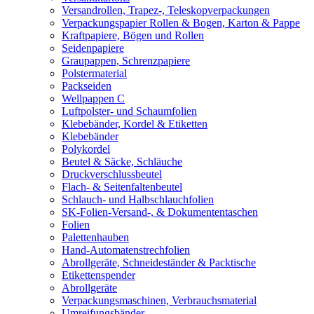
Versandrollen, Trapez-, Teleskopverpackungen
Verpackungspapier Rollen & Bogen, Karton & Pappe
Kraftpapiere, Bögen und Rollen
Seidenpapiere
Graupappen, Schrenzpapiere
Polstermaterial
Packseiden
Wellpappen C
Luftpolster- und Schaumfolien
Klebebänder, Kordel & Etiketten
Klebebänder
Polykordel
Beutel & Säcke, Schläuche
Druckverschlussbeutel
Flach- & Seitenfaltenbeutel
Schlauch- und Halbschlauchfolien
SK-Folien-Versand-, & Dokumententaschen
Folien
Palettenhauben
Hand-Automatenstrechfolien
Abrollgeräte, Schneideständer & Packtische
Etikettenspender
Abrollgeräte
Verpackungsmaschinen, Verbrauchsmaterial
Umreifungsbänder