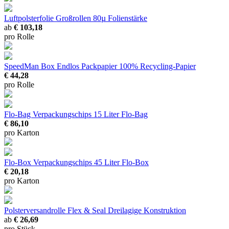
Luftpolsterfolie Großrollen
80µ Folienstärke
ab
€ 103,18
pro Rolle
SpeedMan Box Endlos Packpapier
100% Recycling-Papier
€ 44,28
pro Rolle
Flo-Bag Verpackungschips
15 Liter Flo-Bag
€ 86,10
pro Karton
Flo-Box Verpackungschips
45 Liter Flo-Box
€ 20,18
pro Karton
Polsterversandrolle Flex & Seal
Dreilagige Konstruktion
ab
€ 26,69
pro Stück