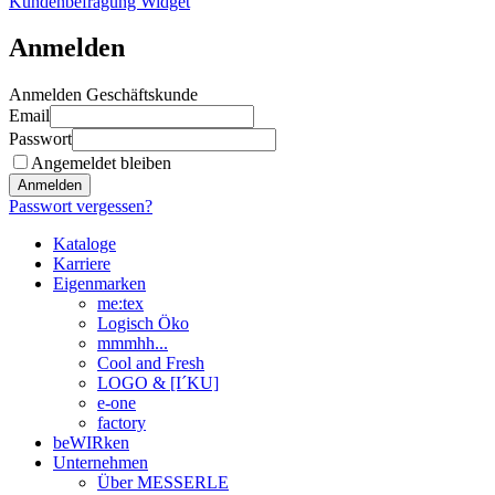
Kundenbefragung Widget
Anmelden
Anmelden Geschäftskunde
Email
Passwort
Angemeldet bleiben
Anmelden
Passwort vergessen?
Kataloge
Karriere
Eigenmarken
me:tex
Logisch Öko
mmmhh...
Cool and Fresh
LOGO & [I´KU]
e-one
factory
beWIRken
Unternehmen
Über MESSERLE