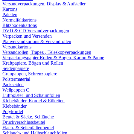
Versandverpackungen, Display & Aufsteller
Kartons
Paletten
Normalfaltkartons
Blitzbodenkartons
DVD & CD Versandverpackungen
Verpacken und Versenden
Planversandkartons & Versandrollen
Versandkartons
Versandrollen, Trapez-, Teleskopverpackungen
Verpackungspapier Rollen & Bogen, Karton & Pappe
Kraftpapiere, Bögen und Rollen
Seidenpapiere
Graupappen, Schrenzpapiere
Polstermaterial
Packseiden
Wellpappen C
Luftpolster- und Schaumfolien
Klebebänder, Kordel & Etiketten
Klebebänder
Polykordel
Beutel & Säcke, Schläuche
Druckverschlussbeutel
Flach- & Seitenfaltenbeutel
Schlauch- und Halbschlauchfolien