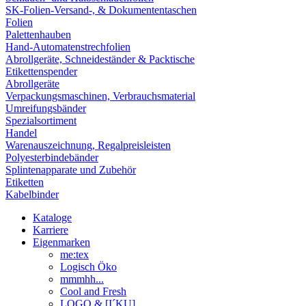
SK-Folien-Versand-, & Dokumententaschen
Folien
Palettenhauben
Hand-Automatenstrechfolien
Abrollgeräte, Schneideständer & Packtische
Etikettenspender
Abrollgeräte
Verpackungsmaschinen, Verbrauchsmaterial
Umreifungsbänder
Spezialsortiment
Handel
Warenauszeichnung, Regalpreisleisten
Polyesterbindebänder
Splintenapparate und Zubehör
Etiketten
Kabelbinder
Kataloge
Karriere
Eigenmarken
me:tex
Logisch Öko
mmmhh...
Cool and Fresh
LOGO & [I´KU]