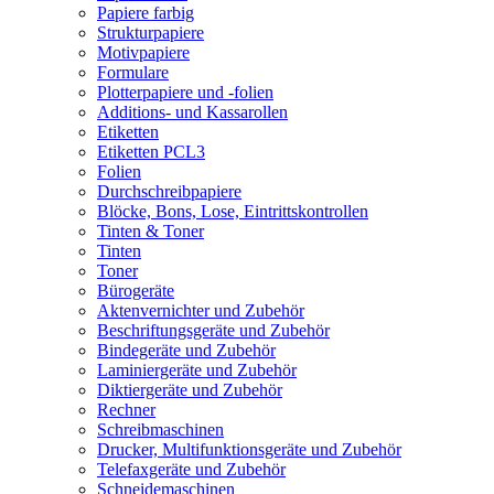
Papiere farbig
Strukturpapiere
Motivpapiere
Formulare
Plotterpapiere und -folien
Additions- und Kassarollen
Etiketten
Etiketten PCL3
Folien
Durchschreibpapiere
Blöcke, Bons, Lose, Eintrittskontrollen
Tinten & Toner
Tinten
Toner
Bürogeräte
Aktenvernichter und Zubehör
Beschriftungsgeräte und Zubehör
Bindegeräte und Zubehör
Laminiergeräte und Zubehör
Diktiergeräte und Zubehör
Rechner
Schreibmaschinen
Drucker, Multifunktionsgeräte und Zubehör
Telefaxgeräte und Zubehör
Schneidemaschinen