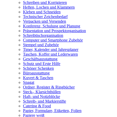
Schreiben und Korrigieren
Heften, Lochen und Klammern
Kleben und Schneiden
Technischer Zeichenbedarf
Verpacken und Versenden
Konferenz, Schulung und Planung
Präsentation und Prospektorganisation
Schreibtischorganisation
Computer und Smartphone Zubehör
Stempel und Zubehör
Timer, Kalender und Jahresplaner
Taschen, Koffer und Lederwaren
Geschäftsausstattung
Schutz und Erste Hilfe
Schöner Schenken
Büroausstattung
Kuvert & Taschen
Spagat
Ordner, Register & Ringbücher
Steck-, Klarsichthüllen
Haft- und Notizblöcke
Schreib- und Markierstifte
Catering & Food
Papier, Formulare, Etiketten, Folien
Papiere weiß