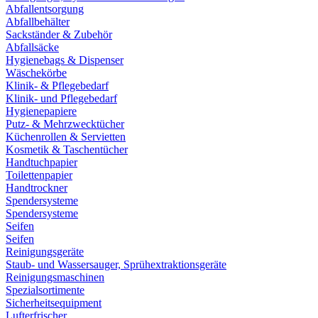
Abfallentsorgung
Abfallbehälter
Sackständer & Zubehör
Abfallsäcke
Hygienebags & Dispenser
Wäschekörbe
Klinik- & Pflegebedarf
Klinik- und Pflegebedarf
Hygienepapiere
Putz- & Mehrzwecktücher
Küchenrollen & Servietten
Kosmetik & Taschentücher
Handtuchpapier
Toilettenpapier
Handtrockner
Spendersysteme
Spendersysteme
Seifen
Seifen
Reinigungsgeräte
Staub- und Wassersauger, Sprühextraktionsgeräte
Reinigungsmaschinen
Spezialsortimente
Sicherheitsequipment
Lufterfrischer