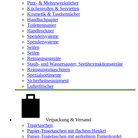
Putz- & Mehrzwecktücher
Küchenrollen & Servietten
Kosmetik & Taschentücher
Handtuchpapier
Toilettenpapier
Handtrockner
Spendersysteme
Spendersysteme
Seifen
Seifen
Reinigungsgeräte
Staub- und Wassersauger, Sprühextraktionsgeräte
Reinigungsmaschinen
Spezialsortimente
Sicherheitsequipment
Lufterfrischer
Verpackung & Versand
Tragetaschen
Papier-Tragetaschen mit flachem Henkel
Papier-Tragetaschen mit gedrehtem Papierkordel