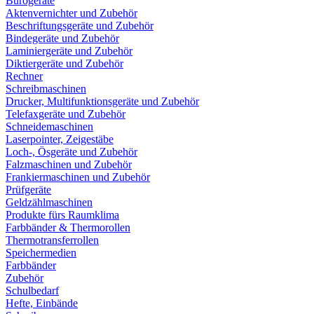
Bürogeräte
Aktenvernichter und Zubehör
Beschriftungsgeräte und Zubehör
Bindegeräte und Zubehör
Laminiergeräte und Zubehör
Diktiergeräte und Zubehör
Rechner
Schreibmaschinen
Drucker, Multifunktionsgeräte und Zubehör
Telefaxgeräte und Zubehör
Schneidemaschinen
Laserpointer, Zeigestäbe
Loch-, Ösgeräte und Zubehör
Falzmaschinen und Zubehör
Frankiermaschinen und Zubehör
Prüfgeräte
Geldzählmaschinen
Produkte fürs Raumklima
Farbbänder & Thermorollen
Thermotransferrollen
Speichermedien
Farbbänder
Zubehör
Schulbedarf
Hefte, Einbände