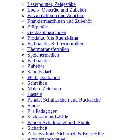
Laserpointer, Zeigestäbe
Loch-, Ösgeräte und Zubehör
Falzmaschinen und Zubehör
Frankiermaschinen und Zubehör
Prüfgeräte
Geldzählmaschinen
Produkte fürs Raumklima
Farbbänder & Thermorollen
Thermotransferrollen
Speichermedien
Farbbänder
Zubehör
Schulbedarf
Hefte, Einbände
Schreiben
Malen, Zeichnen
Basteln
Penale, Schultaschen und Rucksäcke
Spiele
Für Pädagogen
Sitzkissen und -bälle
Kinder-Schulmöbel und -Stühle
Sicherheit
Arbeitsschutz, Sicherheit & Erste Hilfe
Arbeitshandschuhe