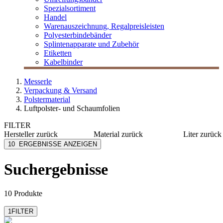
Spezialsortiment
Handel
Warenauszeichnung, Regalpreisleisten
Polyesterbindebänder
Splintenapparate und Zubehör
Etiketten
Kabelbinder
Messerle
Verpackung & Versand
Polstermaterial
Luftpolster- und Schaumfolien
FILTER
Hersteller
zurück
Material
zurück
Liter
zurück
ColomPac
PE
15
10
ERGEBNISSE ANZEIGEN
Elco Papier
Kunststoff
45
MESSERLE
Suchergebnisse
Moosmann & Co
Ravensburg
Papier Sprick
10 Produkte
mehr anzeigen
1
FILTER