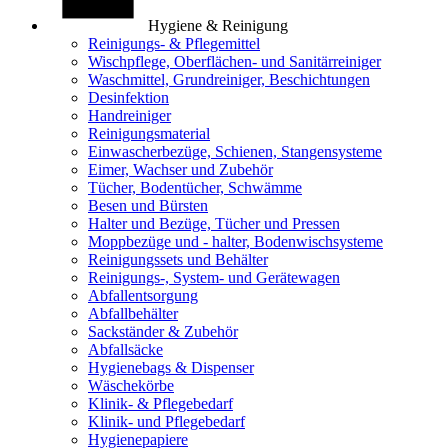
Hygiene & Reinigung
Reinigungs- & Pflegemittel
Wischpflege, Oberflächen- und Sanitärreiniger
Waschmittel, Grundreiniger, Beschichtungen
Desinfektion
Handreiniger
Reinigungsmaterial
Einwascherbezüge, Schienen, Stangensysteme
Eimer, Wachser und Zubehör
Tücher, Bodentücher, Schwämme
Besen und Bürsten
Halter und Bezüge, Tücher und Pressen
Moppbezüge und - halter, Bodenwischsysteme
Reinigungssets und Behälter
Reinigungs-, System- und Gerätewagen
Abfallentsorgung
Abfallbehälter
Sackständer & Zubehör
Abfallsäcke
Hygienebags & Dispenser
Wäschekörbe
Klinik- & Pflegebedarf
Klinik- und Pflegebedarf
Hygienepapiere