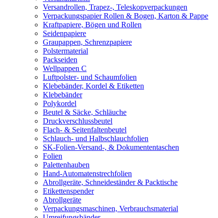
Versandrollen, Trapez-, Teleskopverpackungen
Verpackungspapier Rollen & Bogen, Karton & Pappe
Kraftpapiere, Bögen und Rollen
Seidenpapiere
Graupappen, Schrenzpapiere
Polstermaterial
Packseiden
Wellpappen C
Luftpolster- und Schaumfolien
Klebebänder, Kordel & Etiketten
Klebebänder
Polykordel
Beutel & Säcke, Schläuche
Druckverschlussbeutel
Flach- & Seitenfaltenbeutel
Schlauch- und Halbschlauchfolien
SK-Folien-Versand-, & Dokumententaschen
Folien
Palettenhauben
Hand-Automatenstrechfolien
Abrollgeräte, Schneideständer & Packtische
Etikettenspender
Abrollgeräte
Verpackungsmaschinen, Verbrauchsmaterial
Umreifungsbänder