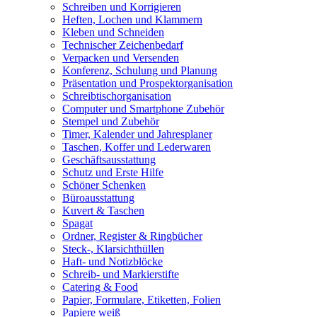
Schreiben und Korrigieren
Heften, Lochen und Klammern
Kleben und Schneiden
Technischer Zeichenbedarf
Verpacken und Versenden
Konferenz, Schulung und Planung
Präsentation und Prospektorganisation
Schreibtischorganisation
Computer und Smartphone Zubehör
Stempel und Zubehör
Timer, Kalender und Jahresplaner
Taschen, Koffer und Lederwaren
Geschäftsausstattung
Schutz und Erste Hilfe
Schöner Schenken
Büroausstattung
Kuvert & Taschen
Spagat
Ordner, Register & Ringbücher
Steck-, Klarsichthüllen
Haft- und Notizblöcke
Schreib- und Markierstifte
Catering & Food
Papier, Formulare, Etiketten, Folien
Papiere weiß