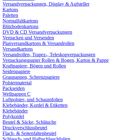
Versandverpackungen, Display & Aufsteller
Kartons
Paletten
Normalfaltkartons
Blitzbodenkartons
DVD & CD Versandverpackungen
Verpacken und Versenden
Planversandkartons & Versandrollen
Versandkartons
Versandrollen, Trapez-, Teleskopverpackungen
Verpackungspapier Rollen & Bogen, Karton & Pappe
Kraftpapiere, Bögen und Rollen
Seidenpapiere
Graupappen, Schrenzpapiere
Polstermaterial
Packseiden
Wellpappen C
Luftpolster- und Schaumfolien
Klebebänder, Kordel & Etiketten
Klebebänder
Polykordel
Beutel & Säcke, Schläuche
Druckverschlussbeutel
Flach- & Seitenfaltenbeutel
Schlauch- und Halbschlauchfolien