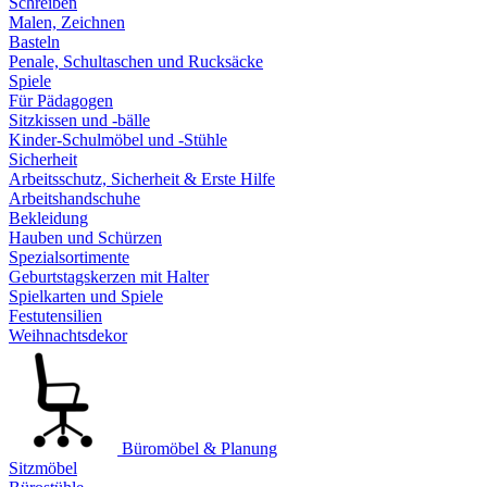
Schreiben
Malen, Zeichnen
Basteln
Penale, Schultaschen und Rucksäcke
Spiele
Für Pädagogen
Sitzkissen und -bälle
Kinder-Schulmöbel und -Stühle
Sicherheit
Arbeitsschutz, Sicherheit & Erste Hilfe
Arbeitshandschuhe
Bekleidung
Hauben und Schürzen
Spezialsortimente
Geburtstagskerzen mit Halter
Spielkarten und Spiele
Festutensilien
Weihnachtsdekor
Büromöbel & Planung
Sitzmöbel