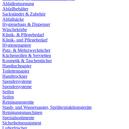
Abfallentsorgung
Abfallbehälter
Sackständer & Zubehör
Abfallsäcke
Hygienebags & Dispenser
Wäschekörbe
Klinik- & Pflegebedarf
Klinik- und Pflegebedarf
Hygienepapiere
Putz- & Mehrzwecktücher
Küchenrollen & Servietten
Kosmetik & Taschentücher
Handtuchpapier
Toilettenpapier
Handtrockner
Spendersysteme
Spendersysteme
Seifen
Seifen
Reinigungsgeräte
Staub- und Wassersauger, Sprühextraktionsgeräte
Reinigungsmaschinen
Spezialsortimente
Sicherheitsequipment
Lufterfrischer