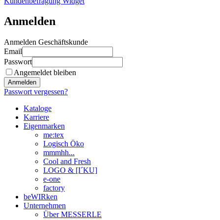
Kundenbefragung Widget
Anmelden
Anmelden Geschäftskunde
Email
Passwort
Angemeldet bleiben
Anmelden
Passwort vergessen?
Kataloge
Karriere
Eigenmarken
me:tex
Logisch Öko
mmmhh...
Cool and Fresh
LOGO & [I´KU]
e-one
factory
beWIRken
Unternehmen
Über MESSERLE