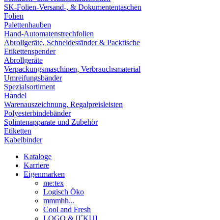
SK-Folien-Versand-, & Dokumententaschen
Folien
Palettenhauben
Hand-Automatenstrechfolien
Abrollgeräte, Schneideständer & Packtische
Etikettenspender
Abrollgeräte
Verpackungsmaschinen, Verbrauchsmaterial
Umreifungsbänder
Spezialsortiment
Handel
Warenauszeichnung, Regalpreisleisten
Polyesterbindebänder
Splintenapparate und Zubehör
Etiketten
Kabelbinder
Kataloge
Karriere
Eigenmarken
me:tex
Logisch Öko
mmmhh...
Cool and Fresh
LOGO & [I´KU]