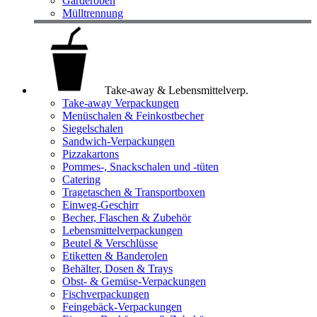
Garderoben
Mülltrennung
Take-away & Lebensmittelverp.
Take-away Verpackungen
Menüschalen & Feinkostbecher
Siegelschalen
Sandwich-Verpackungen
Pizzakartons
Pommes-, Snackschalen und -tüten
Catering
Tragetaschen & Transportboxen
Einweg-Geschirr
Becher, Flaschen & Zubehör
Lebensmittelverpackungen
Beutel & Verschlüsse
Etiketten & Banderolen
Behälter, Dosen & Trays
Obst- & Gemüse-Verpackungen
Fischverpackungen
Feingebäck-Verpackungen