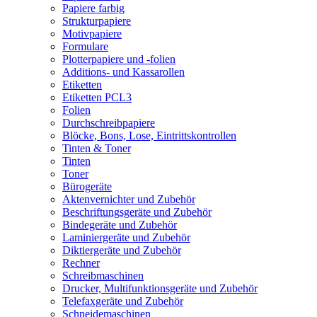
Papiere farbig
Strukturpapiere
Motivpapiere
Formulare
Plotterpapiere und -folien
Additions- und Kassarollen
Etiketten
Etiketten PCL3
Folien
Durchschreibpapiere
Blöcke, Bons, Lose, Eintrittskontrollen
Tinten & Toner
Tinten
Toner
Bürogeräte
Aktenvernichter und Zubehör
Beschriftungsgeräte und Zubehör
Bindegeräte und Zubehör
Laminiergeräte und Zubehör
Diktiergeräte und Zubehör
Rechner
Schreibmaschinen
Drucker, Multifunktionsgeräte und Zubehör
Telefaxgeräte und Zubehör
Schneidemaschinen