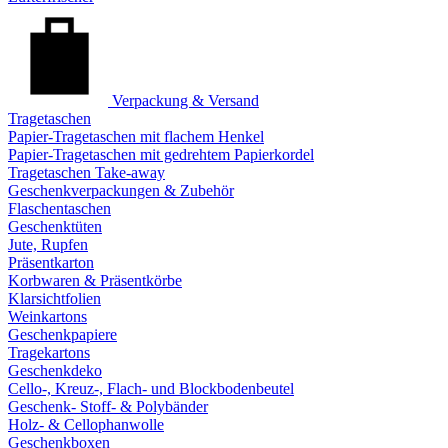
Verpackung & Versand
Tragetaschen
Papier-Tragetaschen mit flachem Henkel
Papier-Tragetaschen mit gedrehtem Papierkordel
Tragetaschen Take-away
Geschenkverpackungen & Zubehör
Flaschentaschen
Geschenktüten
Jute, Rupfen
Präsentkarton
Korbwaren & Präsentkörbe
Klarsichtfolien
Weinkartons
Geschenkpapiere
Tragekartons
Geschenkdeko
Cello-, Kreuz-, Flach- und Blockbodenbeutel
Geschenk- Stoff- & Polybänder
Holz- & Cellophanwolle
Geschenkboxen