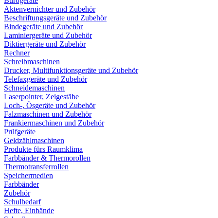
Bürogeräte
Aktenvernichter und Zubehör
Beschriftungsgeräte und Zubehör
Bindegeräte und Zubehör
Laminiergeräte und Zubehör
Diktiergeräte und Zubehör
Rechner
Schreibmaschinen
Drucker, Multifunktionsgeräte und Zubehör
Telefaxgeräte und Zubehör
Schneidemaschinen
Laserpointer, Zeigestäbe
Loch-, Ösgeräte und Zubehör
Falzmaschinen und Zubehör
Frankiermaschinen und Zubehör
Prüfgeräte
Geldzählmaschinen
Produkte fürs Raumklima
Farbbänder & Thermorollen
Thermotransferrollen
Speichermedien
Farbbänder
Zubehör
Schulbedarf
Hefte, Einbände