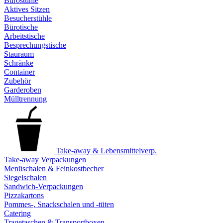
Bürostühle
Aktives Sitzen
Besucherstühle
Bürotische
Arbeitstische
Besprechungstische
Stauraum
Schränke
Container
Zubehör
Garderoben
Mülltrennung
Take-away & Lebensmittelverp.
Take-away Verpackungen
Menüschalen & Feinkostbecher
Siegelschalen
Sandwich-Verpackungen
Pizzakartons
Pommes-, Snackschalen und -tüten
Catering
Tragetaschen & Transportboxen