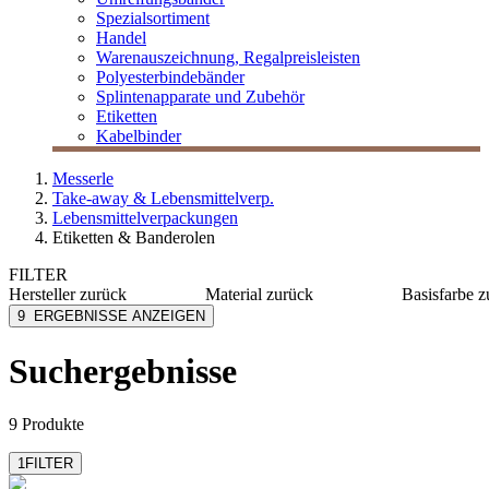
Spezialsortiment
Handel
Warenauszeichnung, Regalpreisleisten
Polyesterbindebänder
Splintenapparate und Zubehör
Etiketten
Kabelbinder
Messerle
Take-away & Lebensmittelverp.
Lebensmittelverpackungen
Etiketten & Banderolen
FILTER
Hersteller
zurück
Material
zurück
Basisfarbe
z
LOGISCH ÖKO
Papier
braun
9
ERGEBNISSE ANZEIGEN
MESSERLE
Papier selbstklebend
gelb
mmmhh...
grün
Suchergebnisse
rosa
9 Produkte
1
FILTER