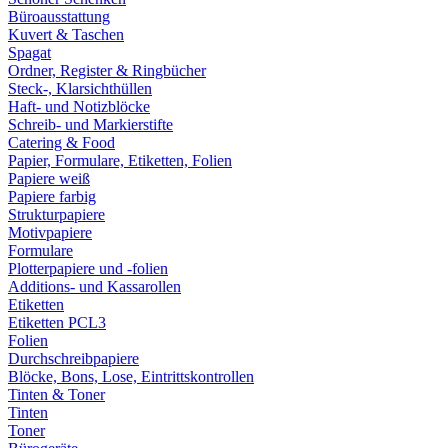
Büroausstattung
Kuvert & Taschen
Spagat
Ordner, Register & Ringbücher
Steck-, Klarsichthüllen
Haft- und Notizblöcke
Schreib- und Markierstifte
Catering & Food
Papier, Formulare, Etiketten, Folien
Papiere weiß
Papiere farbig
Strukturpapiere
Motivpapiere
Formulare
Plotterpapiere und -folien
Additions- und Kassarollen
Etiketten
Etiketten PCL3
Folien
Durchschreibpapiere
Blöcke, Bons, Lose, Eintrittskontrollen
Tinten & Toner
Tinten
Toner