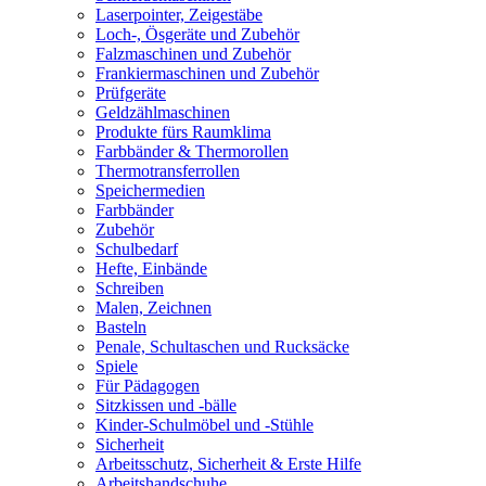
Laserpointer, Zeigestäbe
Loch-, Ösgeräte und Zubehör
Falzmaschinen und Zubehör
Frankiermaschinen und Zubehör
Prüfgeräte
Geldzählmaschinen
Produkte fürs Raumklima
Farbbänder & Thermorollen
Thermotransferrollen
Speichermedien
Farbbänder
Zubehör
Schulbedarf
Hefte, Einbände
Schreiben
Malen, Zeichnen
Basteln
Penale, Schultaschen und Rucksäcke
Spiele
Für Pädagogen
Sitzkissen und -bälle
Kinder-Schulmöbel und -Stühle
Sicherheit
Arbeitsschutz, Sicherheit & Erste Hilfe
Arbeitshandschuhe