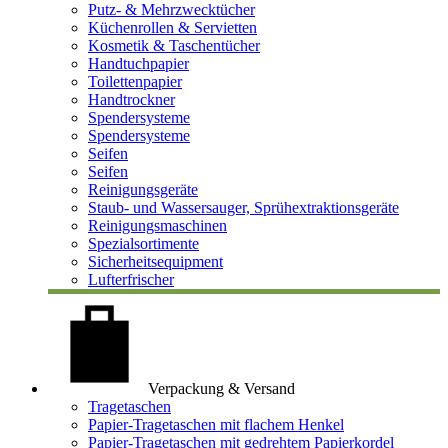
Putz- & Mehrzwecktücher
Küchenrollen & Servietten
Kosmetik & Taschentücher
Handtuchpapier
Toilettenpapier
Handtrockner
Spendersysteme
Spendersysteme
Seifen
Seifen
Reinigungsgeräte
Staub- und Wassersauger, Sprühextraktionsgeräte
Reinigungsmaschinen
Spezialsortimente
Sicherheitsequipment
Lufterfrischer
Verpackung & Versand
Tragetaschen
Papier-Tragetaschen mit flachem Henkel
Papier-Tragetaschen mit gedrehtem Papierkordel