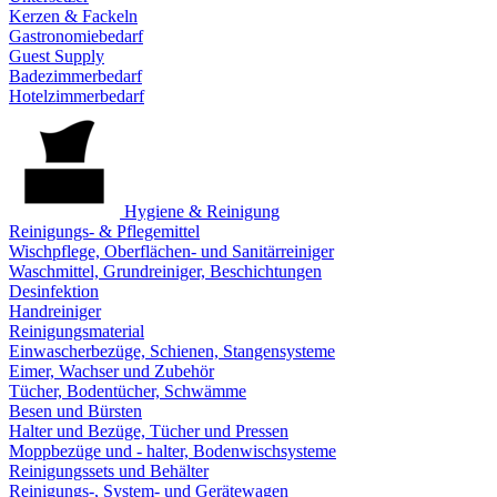
Kerzen & Fackeln
Gastronomiebedarf
Guest Supply
Badezimmerbedarf
Hotelzimmerbedarf
Hygiene & Reinigung
Reinigungs- & Pflegemittel
Wischpflege, Oberflächen- und Sanitärreiniger
Waschmittel, Grundreiniger, Beschichtungen
Desinfektion
Handreiniger
Reinigungsmaterial
Einwascherbezüge, Schienen, Stangensysteme
Eimer, Wachser und Zubehör
Tücher, Bodentücher, Schwämme
Besen und Bürsten
Halter und Bezüge, Tücher und Pressen
Moppbezüge und - halter, Bodenwischsysteme
Reinigungssets und Behälter
Reinigungs-, System- und Gerätewagen