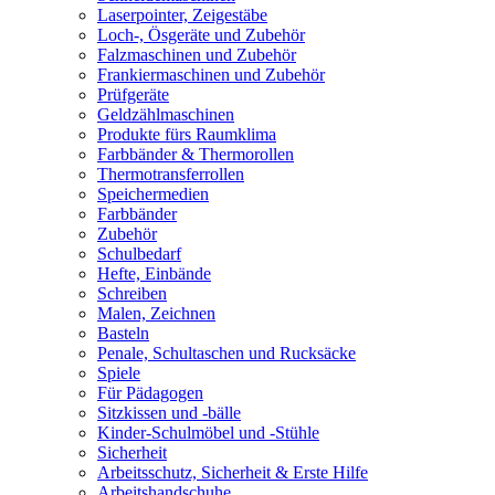
Laserpointer, Zeigestäbe
Loch-, Ösgeräte und Zubehör
Falzmaschinen und Zubehör
Frankiermaschinen und Zubehör
Prüfgeräte
Geldzählmaschinen
Produkte fürs Raumklima
Farbbänder & Thermorollen
Thermotransferrollen
Speichermedien
Farbbänder
Zubehör
Schulbedarf
Hefte, Einbände
Schreiben
Malen, Zeichnen
Basteln
Penale, Schultaschen und Rucksäcke
Spiele
Für Pädagogen
Sitzkissen und -bälle
Kinder-Schulmöbel und -Stühle
Sicherheit
Arbeitsschutz, Sicherheit & Erste Hilfe
Arbeitshandschuhe