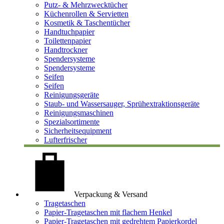
Putz- & Mehrzwecktücher
Küchenrollen & Servietten
Kosmetik & Taschentücher
Handtuchpapier
Toilettenpapier
Handtrockner
Spendersysteme
Spendersysteme
Seifen
Seifen
Reinigungsgeräte
Staub- und Wassersauger, Sprühextraktionsgeräte
Reinigungsmaschinen
Spezialsortimente
Sicherheitsequipment
Lufterfrischer
Verpackung & Versand
Tragetaschen
Papier-Tragetaschen mit flachem Henkel
Papier-Tragetaschen mit gedrehtem Papierkordel