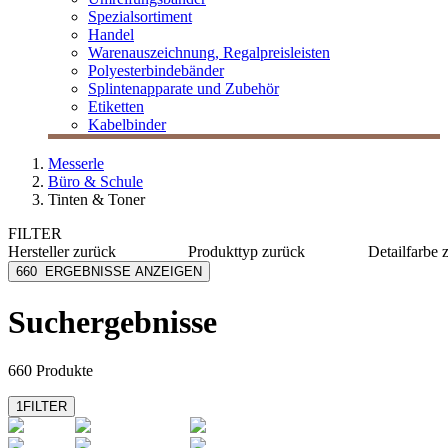
Spezialsortiment
Handel
Warenauszeichnung, Regalpreisleisten
Polyesterbindebänder
Splintenapparate und Zubehör
Etiketten
Kabelbinder
Messerle
Büro & Schule
Tinten & Toner
FILTER
Hersteller
zurück
Produkttyp
zurück
Detailfarbe
Armor-Owa
Tintenpatronen
blau
660
ERGEBNISSE ANZEIGEN
Brother
Toner
cyan
Canon
gelb
Suchergebnisse
Develop
gloss
Epson
grau
mehr anzeigen
mehr anzeig
660 Produkte
1
FILTER