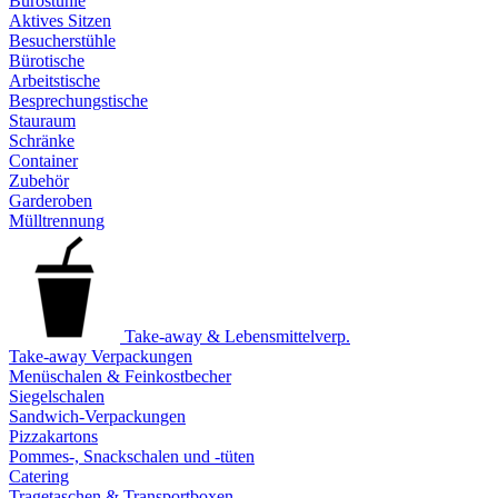
Bürostühle
Aktives Sitzen
Besucherstühle
Bürotische
Arbeitstische
Besprechungstische
Stauraum
Schränke
Container
Zubehör
Garderoben
Mülltrennung
Take-away & Lebensmittelverp.
Take-away Verpackungen
Menüschalen & Feinkostbecher
Siegelschalen
Sandwich-Verpackungen
Pizzakartons
Pommes-, Snackschalen und -tüten
Catering
Tragetaschen & Transportboxen