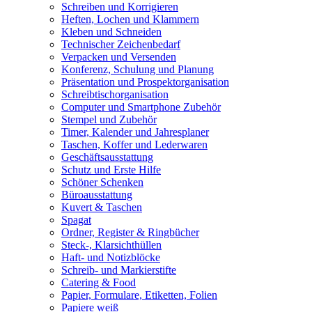
Schreiben und Korrigieren
Heften, Lochen und Klammern
Kleben und Schneiden
Technischer Zeichenbedarf
Verpacken und Versenden
Konferenz, Schulung und Planung
Präsentation und Prospektorganisation
Schreibtischorganisation
Computer und Smartphone Zubehör
Stempel und Zubehör
Timer, Kalender und Jahresplaner
Taschen, Koffer und Lederwaren
Geschäftsausstattung
Schutz und Erste Hilfe
Schöner Schenken
Büroausstattung
Kuvert & Taschen
Spagat
Ordner, Register & Ringbücher
Steck-, Klarsichthüllen
Haft- und Notizblöcke
Schreib- und Markierstifte
Catering & Food
Papier, Formulare, Etiketten, Folien
Papiere weiß