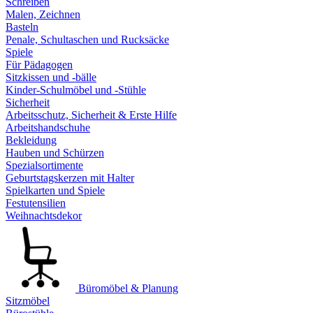
Schreiben
Malen, Zeichnen
Basteln
Penale, Schultaschen und Rucksäcke
Spiele
Für Pädagogen
Sitzkissen und -bälle
Kinder-Schulmöbel und -Stühle
Sicherheit
Arbeitsschutz, Sicherheit & Erste Hilfe
Arbeitshandschuhe
Bekleidung
Hauben und Schürzen
Spezialsortimente
Geburtstagskerzen mit Halter
Spielkarten und Spiele
Festutensilien
Weihnachtsdekor
Büromöbel & Planung
Sitzmöbel