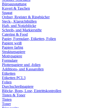
Büroausstattung
Kuvert & Taschen
Spagat
Ordner, Register & Ringbücher
Steck-, Klarsichthüllen
Haft- und Notizblöcke
Schreib- und Markierstifte
Catering & Food
Papier, Formulare, Etiketten, Folien
Papiere weiß
Papiere farbig
Strukturpapiere
Motivpapiere
Formulare
Plotterpapiere und -folien
Additions- und Kassarollen
Etiketten
Etiketten PCL3
Folien
Durchschreibpapiere
Blöcke, Bons, Lose, Eintrittskontrollen
Tinten & Toner
Tinten
Toner