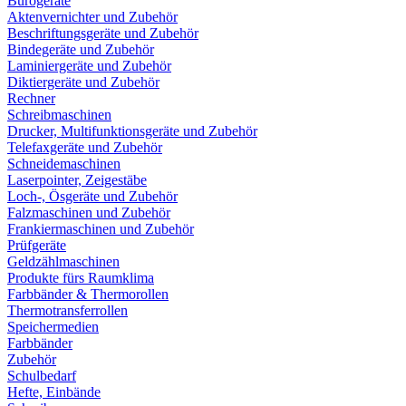
Bürogeräte
Aktenvernichter und Zubehör
Beschriftungsgeräte und Zubehör
Bindegeräte und Zubehör
Laminiergeräte und Zubehör
Diktiergeräte und Zubehör
Rechner
Schreibmaschinen
Drucker, Multifunktionsgeräte und Zubehör
Telefaxgeräte und Zubehör
Schneidemaschinen
Laserpointer, Zeigestäbe
Loch-, Ösgeräte und Zubehör
Falzmaschinen und Zubehör
Frankiermaschinen und Zubehör
Prüfgeräte
Geldzählmaschinen
Produkte fürs Raumklima
Farbbänder & Thermorollen
Thermotransferrollen
Speichermedien
Farbbänder
Zubehör
Schulbedarf
Hefte, Einbände