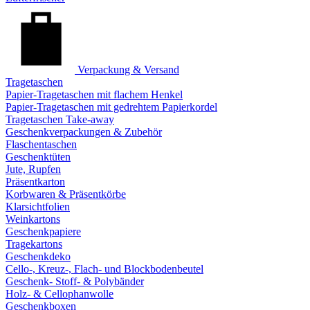
Verpackung & Versand
Tragetaschen
Papier-Tragetaschen mit flachem Henkel
Papier-Tragetaschen mit gedrehtem Papierkordel
Tragetaschen Take-away
Geschenkverpackungen & Zubehör
Flaschentaschen
Geschenktüten
Jute, Rupfen
Präsentkarton
Korbwaren & Präsentkörbe
Klarsichtfolien
Weinkartons
Geschenkpapiere
Tragekartons
Geschenkdeko
Cello-, Kreuz-, Flach- und Blockbodenbeutel
Geschenk- Stoff- & Polybänder
Holz- & Cellophanwolle
Geschenkboxen