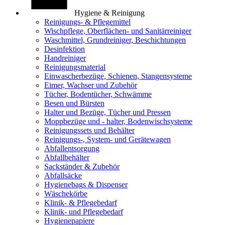
Hygiene & Reinigung
Reinigungs- & Pflegemittel
Wischpflege, Oberflächen- und Sanitärreiniger
Waschmittel, Grundreiniger, Beschichtungen
Desinfektion
Handreiniger
Reinigungsmaterial
Einwascherbezüge, Schienen, Stangensysteme
Eimer, Wachser und Zubehör
Tücher, Bodentücher, Schwämme
Besen und Bürsten
Halter und Bezüge, Tücher und Pressen
Moppbezüge und - halter, Bodenwischsysteme
Reinigungssets und Behälter
Reinigungs-, System- und Gerätewagen
Abfallentsorgung
Abfallbehälter
Sackständer & Zubehör
Abfallsäcke
Hygienebags & Dispenser
Wäschekörbe
Klinik- & Pflegebedarf
Klinik- und Pflegebedarf
Hygienepapiere