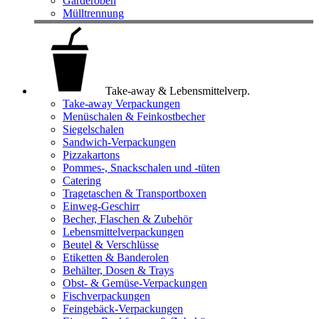
Garderoben
Mülltrennung
Take-away & Lebensmittelverp.
Take-away Verpackungen
Menüschalen & Feinkostbecher
Siegelschalen
Sandwich-Verpackungen
Pizzakartons
Pommes-, Snackschalen und -tüten
Catering
Tragetaschen & Transportboxen
Einweg-Geschirr
Becher, Flaschen & Zubehör
Lebensmittelverpackungen
Beutel & Verschlüsse
Etiketten & Banderolen
Behälter, Dosen & Trays
Obst- & Gemüse-Verpackungen
Fischverpackungen
Feingebäck-Verpackungen