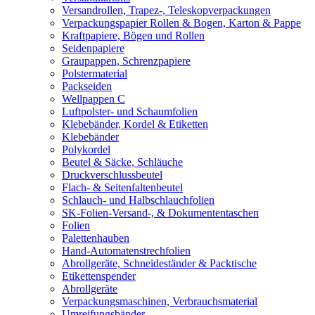
Versandrollen, Trapez-, Teleskopverpackungen
Verpackungspapier Rollen & Bogen, Karton & Pappe
Kraftpapiere, Bögen und Rollen
Seidenpapiere
Graupappen, Schrenzpapiere
Polstermaterial
Packseiden
Wellpappen C
Luftpolster- und Schaumfolien
Klebebänder, Kordel & Etiketten
Klebebänder
Polykordel
Beutel & Säcke, Schläuche
Druckverschlussbeutel
Flach- & Seitenfaltenbeutel
Schlauch- und Halbschlauchfolien
SK-Folien-Versand-, & Dokumententaschen
Folien
Palettenhauben
Hand-Automatenstrechfolien
Abrollgeräte, Schneideständer & Packtische
Etikettenspender
Abrollgeräte
Verpackungsmaschinen, Verbrauchsmaterial
Umreifungsbänder