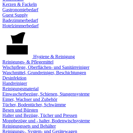
Kerzen & Fackeln
Gastronomiebedarf
Guest Supply
Badezimmerbedarf
Hotelzimmerbedarf
Hygiene & Reinigung
Reinigungs- & Pflegemittel
Wischpflege, Oberflächen- und Sanitärreiniger
Waschmittel, Grundreiniger, Beschichtungen
Desinfektion
Handreiniger
Reinigungsmaterial
Einwascherbezüge, Schienen, Stangensysteme
Eimer, Wachser und Zubehör
Tücher, Bodentücher, Schwämme
Besen und Bürsten
Halter und Bezüge, Tücher und Pressen
Moppbezüge und - halter, Bodenwischsysteme
Reinigungssets und Behälter
Reinigungs-, System- und Gerätewagen