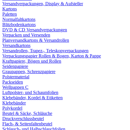
Versandverpackungen, Display & Aufsteller
Kartons
Paletten
Normalfaltkartons
Blitzbodenkartons
DVD & CD Versandverpackungen
Verpacken und Versenden
Planversandkartons & Versandrollen
Versandkartons
Versandrollen, Trapez-, Teleskopverpackungen
Verpackungspapier Rollen & Bogen, Karton & Pappe
Kraftpapiere, Bögen und Rollen
Seidenpapiere
Graupappen, Schrenzpapiere
Polstermaterial
Packseiden
Wellpappen C
Luftpolster- und Schaumfolien
Klebebänder, Kordel & Etiketten
Klebebänder
Polykordel
Beutel & Säcke, Schläuche
Druckverschlussbeutel
Flach- & Seitenfaltenbeutel
Schlauch- und Halbschlauchfolien