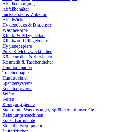
Abfallentsorgung
Abfallbehälter
Sackständer & Zubehör
Abfallsäcke
Hygienebags & Dispenser
Wäschekörbe
Klinik- & Pflegebedarf
Klinik- und Pflegebedarf
Hygienepapiere
Putz- & Mehrzwecktücher
Küchenrollen & Servietten
Kosmetik & Taschentücher
Handtuchpapier
Toilettenpapier
Handtrockner
Spendersysteme
Spendersysteme
Seifen
Seifen
Reinigungsgeräte
Staub- und Wassersauger, Sprühextraktionsgeräte
Reinigungsmaschinen
Spezialsortimente
Sicherheitsequipment
Lufterfrischer