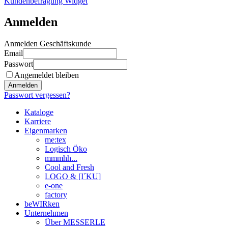
Kundenbefragung Widget
Anmelden
Anmelden Geschäftskunde
Email
Passwort
Angemeldet bleiben
Anmelden
Passwort vergessen?
Kataloge
Karriere
Eigenmarken
me:tex
Logisch Öko
mmmhh...
Cool and Fresh
LOGO & [I´KU]
e-one
factory
beWIRken
Unternehmen
Über MESSERLE