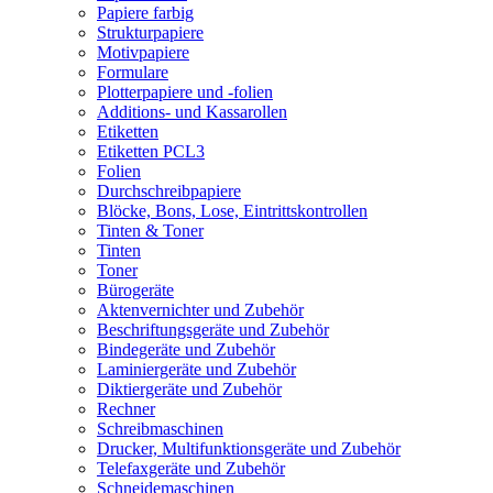
Papiere farbig
Strukturpapiere
Motivpapiere
Formulare
Plotterpapiere und -folien
Additions- und Kassarollen
Etiketten
Etiketten PCL3
Folien
Durchschreibpapiere
Blöcke, Bons, Lose, Eintrittskontrollen
Tinten & Toner
Tinten
Toner
Bürogeräte
Aktenvernichter und Zubehör
Beschriftungsgeräte und Zubehör
Bindegeräte und Zubehör
Laminiergeräte und Zubehör
Diktiergeräte und Zubehör
Rechner
Schreibmaschinen
Drucker, Multifunktionsgeräte und Zubehör
Telefaxgeräte und Zubehör
Schneidemaschinen