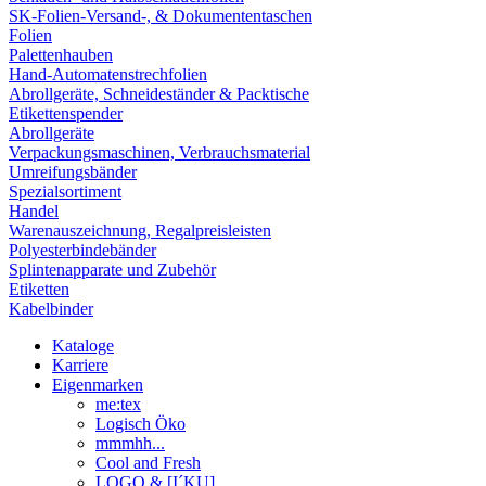
SK-Folien-Versand-, & Dokumententaschen
Folien
Palettenhauben
Hand-Automatenstrechfolien
Abrollgeräte, Schneideständer & Packtische
Etikettenspender
Abrollgeräte
Verpackungsmaschinen, Verbrauchsmaterial
Umreifungsbänder
Spezialsortiment
Handel
Warenauszeichnung, Regalpreisleisten
Polyesterbindebänder
Splintenapparate und Zubehör
Etiketten
Kabelbinder
Kataloge
Karriere
Eigenmarken
me:tex
Logisch Öko
mmmhh...
Cool and Fresh
LOGO & [I´KU]