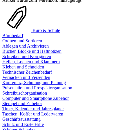
Artikel wurde zum Warenkorb hinzugefügt
Büro & Schule
Bürobedarf
Ordnen und Sortieren
Ablegen und Archivieren
Bücher, Blöcke und Haftnotizen
Schreiben und Korrigieren
Heften, Lochen und Klammern
Kleben und Schneiden
Technischer Zeichenbedarf
Verpacken und Versenden
Konferenz, Schulung und Planung
Präsentation und Prospektorganisation
Schreibtischorganisation
Computer und Smartphone Zubehör
Stempel und Zubehör
Timer, Kalender und Jahresplaner
Taschen, Koffer und Lederwaren
Geschäftsausstattung
Schutz und Erste Hilfe
Schöner Schenken