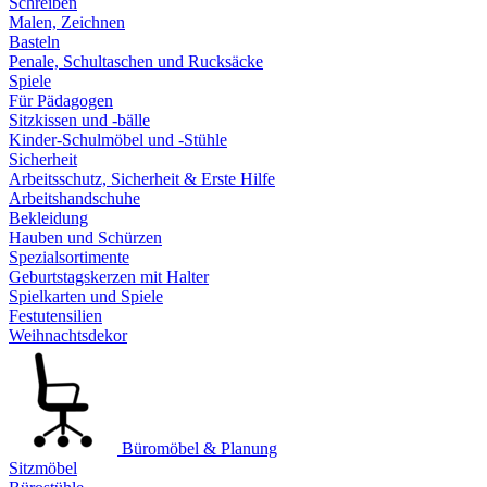
Schreiben
Malen, Zeichnen
Basteln
Penale, Schultaschen und Rucksäcke
Spiele
Für Pädagogen
Sitzkissen und -bälle
Kinder-Schulmöbel und -Stühle
Sicherheit
Arbeitsschutz, Sicherheit & Erste Hilfe
Arbeitshandschuhe
Bekleidung
Hauben und Schürzen
Spezialsortimente
Geburtstagskerzen mit Halter
Spielkarten und Spiele
Festutensilien
Weihnachtsdekor
Büromöbel & Planung
Sitzmöbel