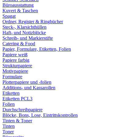
Büroausstattung
Kuvert & Taschen
Spagat
Ordner, Register & Ringbücher
Steck-, Klarsichthüllen
Haft- und Notizblöcke
Schreib- und Markierstifte
Catering & Food
Papier, Formulare, Etiketten, Folien
Papiere weiß
Papiere farbig
Strukturpapiere
Motivpapiere
Formulare
Plotterpapiere und -folien
Additions- und Kassarollen
Etiketten
Etiketten PCL3
Folien
Durchschreibpapiere
Blöcke, Bons, Lose, Eintrittskontrollen
Tinten & Toner
Tinten
Toner