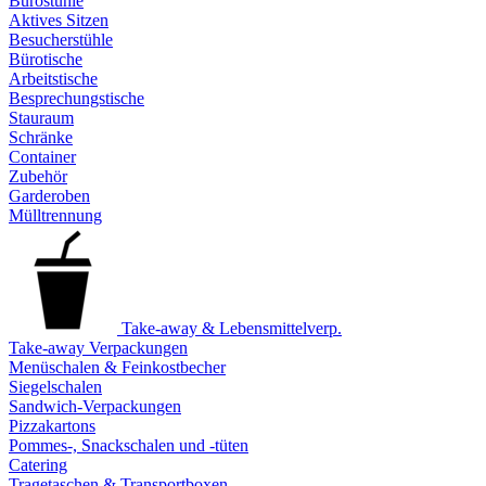
Bürostühle
Aktives Sitzen
Besucherstühle
Bürotische
Arbeitstische
Besprechungstische
Stauraum
Schränke
Container
Zubehör
Garderoben
Mülltrennung
Take-away & Lebensmittelverp.
Take-away Verpackungen
Menüschalen & Feinkostbecher
Siegelschalen
Sandwich-Verpackungen
Pizzakartons
Pommes-, Snackschalen und -tüten
Catering
Tragetaschen & Transportboxen