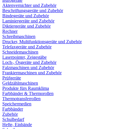
Bürogeräte
Aktenvernichter und Zubehör
Beschriftungsgeräte und Zubehör
Bindegeräte und Zubehör
Laminiergeräte und Zubehör
Diktiergeräte und Zubehör
Rechner
Schreibmaschinen
Drucker, Multifunktionsgeräte und Zubehör
Telefaxgeräte und Zubehör
Schneidemaschinen
Laserpointer, Zeigestäbe
Loch-, Ösgeräte und Zubehör
Falzmaschinen und Zubehör
Frankiermaschinen und Zubehör
Prüfgeräte
Geldzählmaschinen
Produkte fürs Raumklima
Farbbänder & Thermorollen
Thermotransferrollen
Speichermedien
Farbbänder
Zubehör
Schulbedarf
Hefte, Einbände