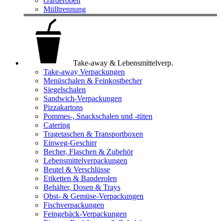
Garderoben
Mülltrennung
Take-away & Lebensmittelverp.
Take-away Verpackungen
Menüschalen & Feinkostbecher
Siegelschalen
Sandwich-Verpackungen
Pizzakartons
Pommes-, Snackschalen und -tüten
Catering
Tragetaschen & Transportboxen
Einweg-Geschirr
Becher, Flaschen & Zubehör
Lebensmittelverpackungen
Beutel & Verschlüsse
Etiketten & Banderolen
Behälter, Dosen & Trays
Obst- & Gemüse-Verpackungen
Fischverpackungen
Feingebäck-Verpackungen