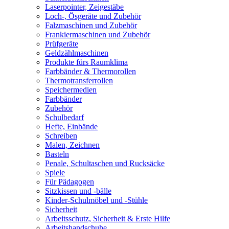
Laserpointer, Zeigestäbe
Loch-, Ösgeräte und Zubehör
Falzmaschinen und Zubehör
Frankiermaschinen und Zubehör
Prüfgeräte
Geldzählmaschinen
Produkte fürs Raumklima
Farbbänder & Thermorollen
Thermotransferrollen
Speichermedien
Farbbänder
Zubehör
Schulbedarf
Hefte, Einbände
Schreiben
Malen, Zeichnen
Basteln
Penale, Schultaschen und Rucksäcke
Spiele
Für Pädagogen
Sitzkissen und -bälle
Kinder-Schulmöbel und -Stühle
Sicherheit
Arbeitsschutz, Sicherheit & Erste Hilfe
Arbeitshandschuhe