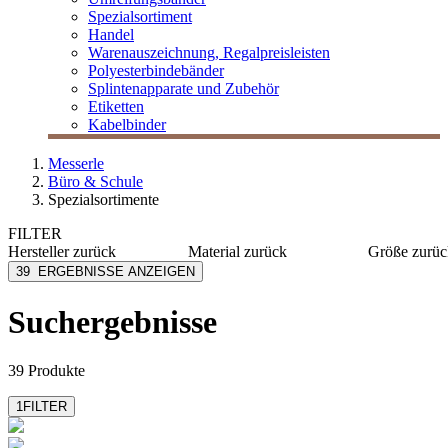
Spezialsortiment
Handel
Warenauszeichnung, Regalpreisleisten
Polyesterbindebänder
Splintenapparate und Zubehör
Etiketten
Kabelbinder
Messerle
Büro & Schule
Spezialsortimente
FILTER
Hersteller
zurück
Material
zurück
Größe
zurüc
Avery Zweckform
Kunststoff
Ø 60 m
39
ERGEBNISSE ANZEIGEN
C+F
Krepp-Papier
180 cm
Decoris
Papier
150 cm
Suchergebnisse
Everlands
Holz
Fest-Dekor
Metall
mehr anzeigen
mehr anzeigen
39 Produkte
1
FILTER