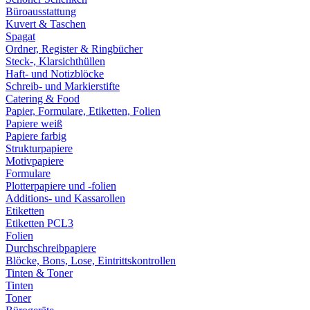
Büroausstattung
Kuvert & Taschen
Spagat
Ordner, Register & Ringbücher
Steck-, Klarsichthüllen
Haft- und Notizblöcke
Schreib- und Markierstifte
Catering & Food
Papier, Formulare, Etiketten, Folien
Papiere weiß
Papiere farbig
Strukturpapiere
Motivpapiere
Formulare
Plotterpapiere und -folien
Additions- und Kassarollen
Etiketten
Etiketten PCL3
Folien
Durchschreibpapiere
Blöcke, Bons, Lose, Eintrittskontrollen
Tinten & Toner
Tinten
Toner