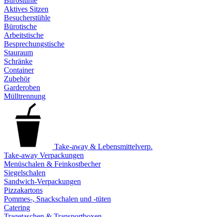
Bürostühle
Aktives Sitzen
Besucherstühle
Bürotische
Arbeitstische
Besprechungstische
Stauraum
Schränke
Container
Zubehör
Garderoben
Mülltrennung
Take-away & Lebensmittelverp.
Take-away Verpackungen
Menüschalen & Feinkostbecher
Siegelschalen
Sandwich-Verpackungen
Pizzakartons
Pommes-, Snackschalen und -tüten
Catering
Tragetaschen & Transportboxen