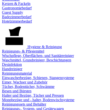
Kerzen & Fackeln
Gastronomiebedarf
Guest Supply
Badezimmerbedarf
Hotelzimmerbedarf
Hygiene & Reinigung
Reinigungs- & Pflegemittel
Wischpflege, Oberflächen- und Sanitärreiniger
Waschmittel, Grundreiniger, Beschichtungen
Desinfektion
Handreiniger
Reinigungsmaterial
Einwascherbezüge, Schienen, Stangensysteme
Eimer, Wachser und Zubehör
Tücher, Bodentücher, Schwämme
Besen und Bürsten
Halter und Bezüge, Tücher und Pressen
Moppbezüge und - halter, Bodenwischsysteme
Reinigungssets und Behälter
Reinigungs-, System- und Gerätewagen