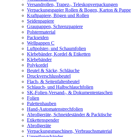
Versandrollen, Trapez-, Teleskopverpackungen
Verpackungspapier Rollen & Bogen, Karton & Pappe
Kraftpapiere, Bögen und Rollen
Seidenpapiere
Graupappen, Schrenzpapiere
Polstermaterial
Packseiden
Wellpappen C
Luftpolster- und Schaumfolien
Klebebänder, Kordel & Etiketten
Klebebänder
Polykordel
Beutel & Säcke, Schläuche
Druckverschlussbeutel
Flach- & Seitenfaltenbeutel
Schlauch- und Halbschlauchfolien
SK-Folien-Versand-, & Dokumententaschen
Folien
Palettenhauben
Hand-Automatenstrechfolien
Abrollgeräte, Schneideständer & Packtische
Etikettenspender
Abrollgeräte
Verpackungsmaschinen, Verbrauchsmaterial
Umreifungsbänder