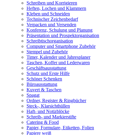
Schreiben und Korrigieren
Heften, Lochen und Klammern
Kleben und Schneiden
Technischer Zeichenbedarf
Verpacken und Versenden
Konferenz, Schulung und Planung
Präsentation und Prospektorganisation
Schreibtischorganisation
Computer und Smartphone Zubehör
Stempel und Zubehör
Timer, Kalender und Jahresplaner
Taschen, Koffer und Lederwaren
Geschäftsausstattung
Schutz und Erste Hilfe
Schöner Schenken
Büroausstattung
Kuvert & Taschen
Spagat
Ordner, Register & Ringbücher
Steck-, Klarsichthüllen
Haft- und Notizblöcke
Schreib- und Markierstifte
Catering & Food
Papier, Formulare, Etiketten, Folien
Papiere weiß