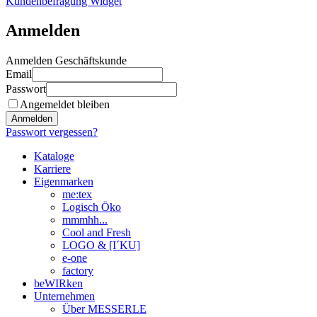
Kundenbefragung Widget
Anmelden
Anmelden Geschäftskunde
Email
Passwort
Angemeldet bleiben
Anmelden
Passwort vergessen?
Kataloge
Karriere
Eigenmarken
me:tex
Logisch Öko
mmmhh...
Cool and Fresh
LOGO & [I´KU]
e-one
factory
beWIRken
Unternehmen
Über MESSERLE