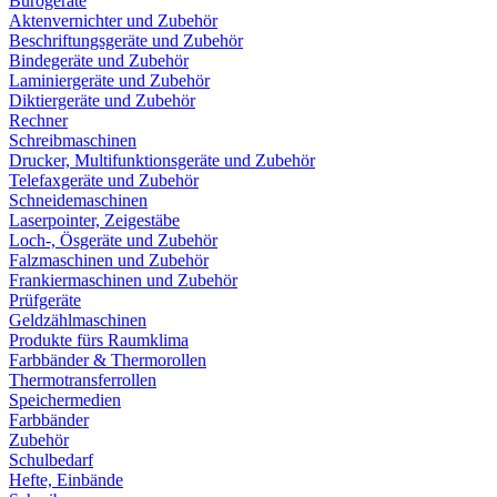
Bürogeräte
Aktenvernichter und Zubehör
Beschriftungsgeräte und Zubehör
Bindegeräte und Zubehör
Laminiergeräte und Zubehör
Diktiergeräte und Zubehör
Rechner
Schreibmaschinen
Drucker, Multifunktionsgeräte und Zubehör
Telefaxgeräte und Zubehör
Schneidemaschinen
Laserpointer, Zeigestäbe
Loch-, Ösgeräte und Zubehör
Falzmaschinen und Zubehör
Frankiermaschinen und Zubehör
Prüfgeräte
Geldzählmaschinen
Produkte fürs Raumklima
Farbbänder & Thermorollen
Thermotransferrollen
Speichermedien
Farbbänder
Zubehör
Schulbedarf
Hefte, Einbände