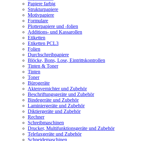
Papiere farbig
Strukturpapiere
Motivpapiere
Formulare
Plotterpapiere und -folien
Additions- und Kassarollen
Etiketten
Etiketten PCL3
Folien
Durchschreibpapiere
Blöcke, Bons, Lose, Eintrittskontrollen
Tinten & Toner
Tinten
Toner
Bürogeräte
Aktenvernichter und Zubehör
Beschriftungsgeräte und Zubehör
Bindegeräte und Zubehör
Laminiergeräte und Zubehör
Diktiergeräte und Zubehör
Rechner
Schreibmaschinen
Drucker, Multifunktionsgeräte und Zubehör
Telefaxgeräte und Zubehör
Schneidemaschinen