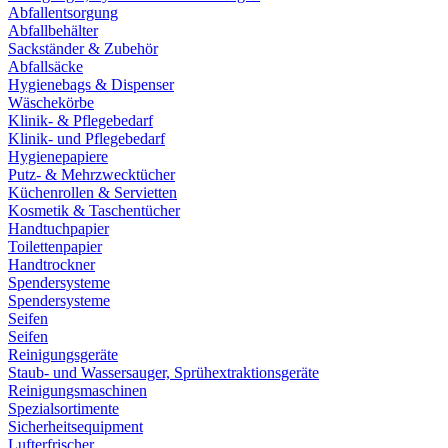
Abfallentsorgung
Abfallbehälter
Sackständer & Zubehör
Abfallsäcke
Hygienebags & Dispenser
Wäschekörbe
Klinik- & Pflegebedarf
Klinik- und Pflegebedarf
Hygienepapiere
Putz- & Mehrzwecktücher
Küchenrollen & Servietten
Kosmetik & Taschentücher
Handtuchpapier
Toilettenpapier
Handtrockner
Spendersysteme
Spendersysteme
Seifen
Seifen
Reinigungsgeräte
Staub- und Wassersauger, Sprühextraktionsgeräte
Reinigungsmaschinen
Spezialsortimente
Sicherheitsequipment
Lufterfrischer