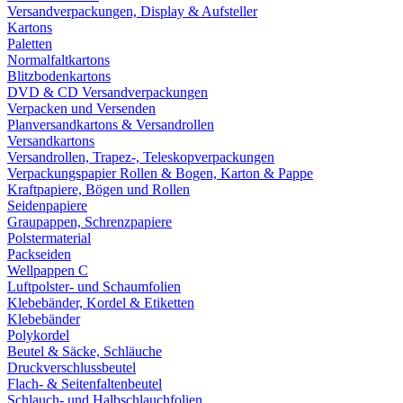
Versandverpackungen, Display & Aufsteller
Kartons
Paletten
Normalfaltkartons
Blitzbodenkartons
DVD & CD Versandverpackungen
Verpacken und Versenden
Planversandkartons & Versandrollen
Versandkartons
Versandrollen, Trapez-, Teleskopverpackungen
Verpackungspapier Rollen & Bogen, Karton & Pappe
Kraftpapiere, Bögen und Rollen
Seidenpapiere
Graupappen, Schrenzpapiere
Polstermaterial
Packseiden
Wellpappen C
Luftpolster- und Schaumfolien
Klebebänder, Kordel & Etiketten
Klebebänder
Polykordel
Beutel & Säcke, Schläuche
Druckverschlussbeutel
Flach- & Seitenfaltenbeutel
Schlauch- und Halbschlauchfolien