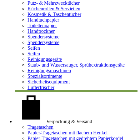
Putz- & Mehrzwecktücher
Küchenrollen & Servietten
Kosmetik & Taschentücher
Handtuchpapier
Toilettenpapier
Handtrockner
Spendersysteme
Spendersysteme
Seifen
Seifen
Reinigungsgeräte
Staub- und Wassersauger, Sprühextraktionsgeräte
Reinigungsmaschinen
Spezialsortimente
Sicherheitsequipment
Lufterfrischer
Verpackung & Versand
Tragetaschen
Papier-Tragetaschen mit flachem Henkel
Papier-Tragetaschen mit gedrehtem Papierkordel