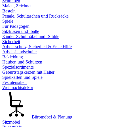
Schreiben
Malen, Zeichnen
Basteln
Penale, Schultaschen und Rucksäcke
Spiele
Für Pädagogen
Sitzkissen und -bälle
Kinder-Schulmöbel und -Stühle
Sicherheit
Arbeitsschutz, Sicherheit & Erste Hilfe
Arbeitshandschuhe
Bekleidung
Hauben und Schürzen
Spezialsortimente
Geburtstagskerzen mit Halter
Spielkarten und Spiele
Festutensilien
Weihnachtsdekor
Büromöbel & Planung
Sitzmöbel