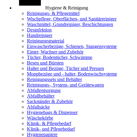
Hygiene & Reinigung
Reinigungs- & Pflegemittel
Wischpflege, Oberflächen- und Sanitärreiniger
Waschmittel, Grundreiniger, Beschichtungen
Desinfektion
Handreiniger
Reinigungsmaterial
Einwascherbezüge, Schienen, Stangensysteme
Eimer, Wachser und Zubehör
Tücher, Bodentücher, Schwämme
Besen und Bürsten
Halter und Bezüge, Tücher und Pressen
Moppbezüge und - halter, Bodenwischsysteme
Reinigungssets und Behälter
Reinigungs-, System- und Gerätewagen
Abfallentsorgung
Abfallbehälter
Sackständer & Zubehör
Abfallsäcke
Hygienebags & Dispenser
Wäschekörbe
Klinik- & Pflegebedarf
Klinik- und Pflegebedarf
Hygienepapiere