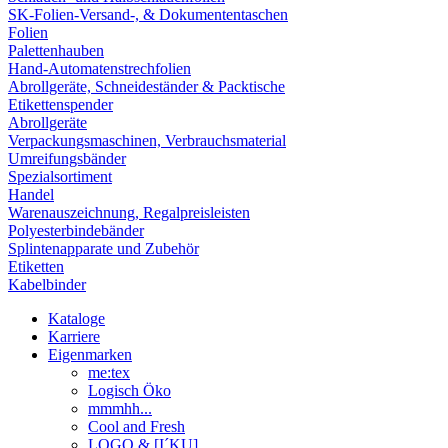
SK-Folien-Versand-, & Dokumententaschen
Folien
Palettenhauben
Hand-Automatenstrechfolien
Abrollgeräte, Schneideständer & Packtische
Etikettenspender
Abrollgeräte
Verpackungsmaschinen, Verbrauchsmaterial
Umreifungsbänder
Spezialsortiment
Handel
Warenauszeichnung, Regalpreisleisten
Polyesterbindebänder
Splintenapparate und Zubehör
Etiketten
Kabelbinder
Kataloge
Karriere
Eigenmarken
me:tex
Logisch Öko
mmmhh...
Cool and Fresh
LOGO & [I´KU]