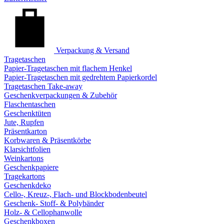
Verpackung & Versand
Tragetaschen
Papier-Tragetaschen mit flachem Henkel
Papier-Tragetaschen mit gedrehtem Papierkordel
Tragetaschen Take-away
Geschenkverpackungen & Zubehör
Flaschentaschen
Geschenktüten
Jute, Rupfen
Präsentkarton
Korbwaren & Präsentkörbe
Klarsichtfolien
Weinkartons
Geschenkpapiere
Tragekartons
Geschenkdeko
Cello-, Kreuz-, Flach- und Blockbodenbeutel
Geschenk- Stoff- & Polybänder
Holz- & Cellophanwolle
Geschenkboxen